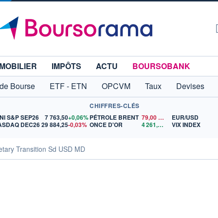
MOBILIER
IMPÔTS
ACTU
BOURSOBANK
 de Bourse
ETF - ETN
OPCVM
Taux
Devises
CHIFFRES-CLÉS
NI S&P SEP26
7 763,50
+0,06%
PÉTROLE BRENT
79,00
$US
EUR/USD
ASDAQ DEC26
29 884,25
-0,03%
ONCE D'OR
4 261,95
$US
VIX INDEX
etary Transition Sd USD MD