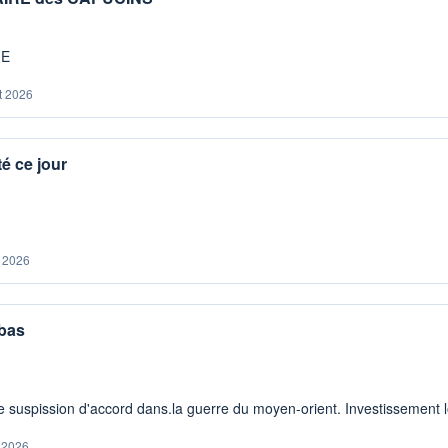
ME
t 2026
é ce jour
. 2026
 bas
 suspission d'accord dans.la guerre du moyen-orient. Investissement lo
. 2026