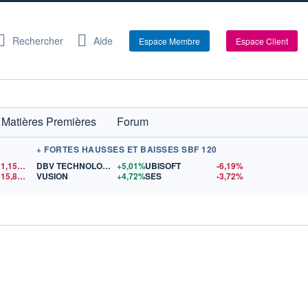
Rechercher
Aide
Espace Membre
Espace Client
Matières Premières
Forum
+ FORTES HAUSSES ET BAISSES SBF 120
1,1548
$US
DBV TECHNOLOGIES
+5,01%
UBISOFT
-6,19%
15,81
$US
VUSION
+4,72%
SES
-3,72%