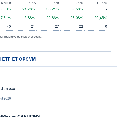
6 MOIS
1 AN
3 ANS
5 ANS
10 ANS
9,09%
21,76%
36,21%
39,58%
-
7,31%
5,88%
22,66%
23,08%
92,45%
40
21
27
22
0
eur liquidative du mois précédent.
 ETF ET OPCVM
s d'un pea
oût 2026
IAIRE des CAPUCINS