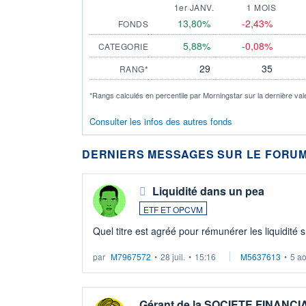
1er JANV.
1 MOIS
13,80%
-2,43%
FONDS
5,88%
-0,08%
CATEGORIE
29
35
RANG*
*Rangs calculés en percentile par Morningstar sur la dernière val
Consulter les infos des autres fonds
DERNIERS MESSAGES SUR LE FORUM
Liquidité dans un pea
ETF ET OPCVM
Quel titre est agréé pour rémunérer les liquidité 
par
M7967572
•
28 juil.
•
15:16
M5637613
•
5 a
Gérant de la SOCIETE FINANC