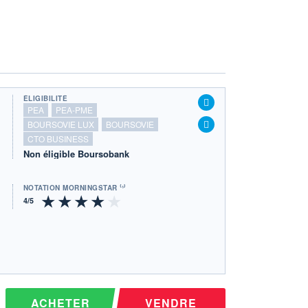
ÉLIGIBILITÉ
PEA
PEA-PME
BOURSOVIE LUX
BOURSOVIE
CTO BUSINESS
Non éligible Boursobank
NOTATION MORNINGSTAR ⁽¹⁾
ACHETER
VENDRE