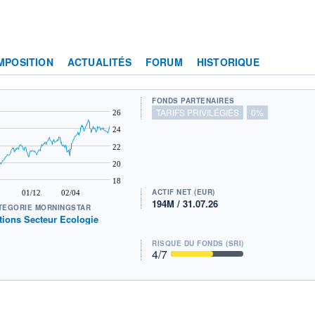
MPOSITION
ACTUALITÉS
FORUM
HISTORIQUE
FONDS PARTENAIRES
TARIFS PRIVILÉGIÉS
0%
26
24
22
20
18
ACTIF NET (EUR)
01/12
02/04
194M / 31.07.26
TÉGORIE MORNINGSTAR
tions Secteur Ecologie
RISQUE DU FONDS (SRI)
4
/7