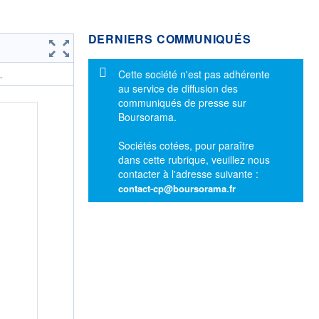
DERNIERS COMMUNIQUÉS
Message d'information
Cette société n'est pas adhérente
.
au service de diffusion des
communiqués de presse sur
Boursorama.
Sociétés cotées, pour paraître
dans cette rubrique, veuillez nous
contacter à l'adresse suivante :
contact-cp@boursorama.fr