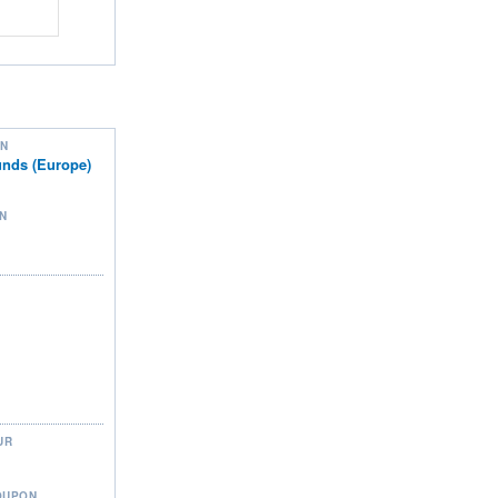
ON
nds (Europe)
N
UR
OUPON