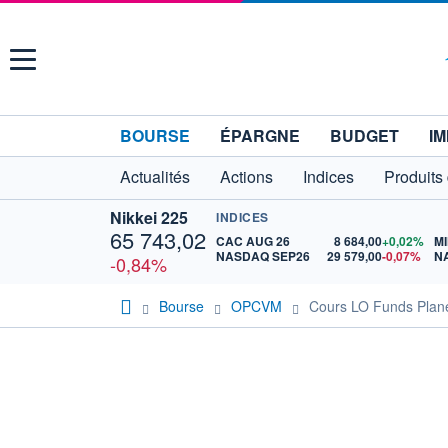
Menu
BOURSE
ÉPARGNE
BUDGET
IM
Actualités
Actions
Indices
Produits
Nikkei 225
INDICES
65 743,02
CAC AUG 26
8 684,00
+0,02%
MI
NASDAQ SEP26
29 579,00
-0,07%
N
-0,84%
Bourse
OPCVM
Cours LO Funds Plan