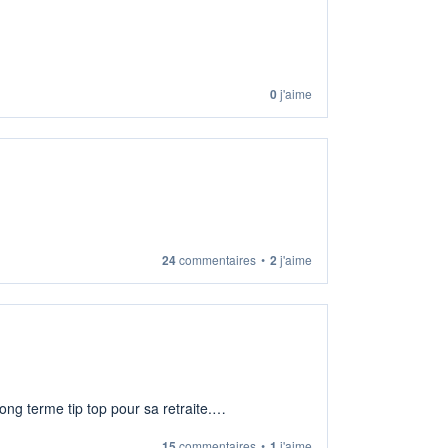
0
j'aime
24
commentaires
•
2
j'aime
ng terme tip top pour sa retraite.
15
commentaires
•
1
j'aime