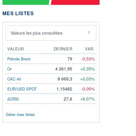
MES LISTES
Valeurs les plus consultées
VALEUR
DERNIER
VAR.
79
-0,53%
Pétrole Brent
4 261,95
+0,35%
Or
8 669,3
+0,03%
CAC 40
1,15482
-0,05%
EUR/USD SPOT
27,6
+8,07%
2CRSI
Gérer mes listes