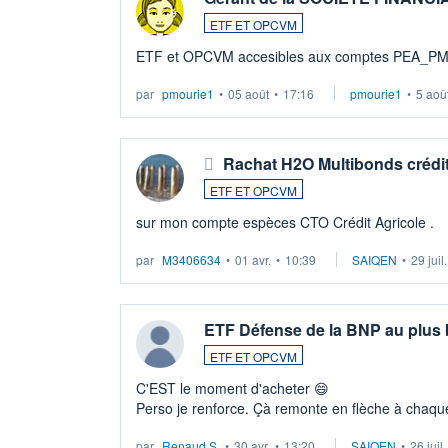
ETF ET OPCVM
ETF et OPCVM accesibles aux comptes PEA_P
par
pmourie1
•
05 août
•
17:16
pmourie1
•
5 aoû
Rachat H2O Multibonds crédit
ETF ET OPCVM
sur mon compte espèces CTO Crédit Agricole .
par
M3406634
•
01 avr.
•
10:39
SAIQEN
•
29 juil
ETF Défense de la BNP au plus
ETF ET OPCVM
C'EST le moment d'acheter 😄​
Perso je renforce. Çà remonte en flèche à chaque
LU3 ...
par
Renaud.S.
•
30 avr.
•
13:20
SAIQEN
•
26 juil