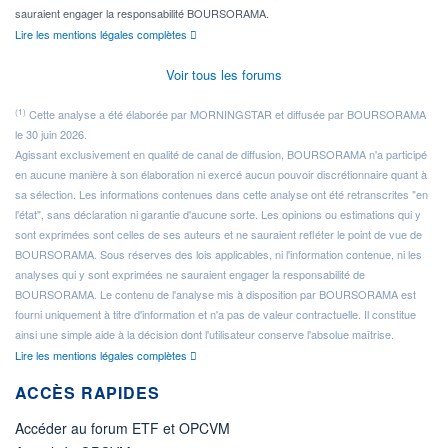
sauraient engager la responsabilité BOURSORAMA.
Lire les mentions légales complètes
Voir tous les forums
(1)
Cette analyse a été élaborée par MORNINGSTAR et diffusée par BOURSORAMA
le 30 juin 2026.
Agissant exclusivement en qualité de canal de diffusion, BOURSORAMA n'a participé
en aucune manière à son élaboration ni exercé aucun pouvoir discrétionnaire quant à
sa sélection. Les informations contenues dans cette analyse ont été retranscrites "en
l'état", sans déclaration ni garantie d'aucune sorte. Les opinions ou estimations qui y
sont exprimées sont celles de ses auteurs et ne sauraient refléter le point de vue de
BOURSORAMA. Sous réserves des lois applicables, ni l'information contenue, ni les
analyses qui y sont exprimées ne sauraient engager la responsabilité de
BOURSORAMA. Le contenu de l'analyse mis à disposition par BOURSORAMA est
fourni uniquement à titre d'information et n'a pas de valeur contractuelle. Il constitue
ainsi une simple aide à la décision dont l'utilisateur conserve l'absolue maîtrise.
Lire les mentions légales complètes
ACCÈS RAPIDES
Accéder au forum ETF et OPCVM