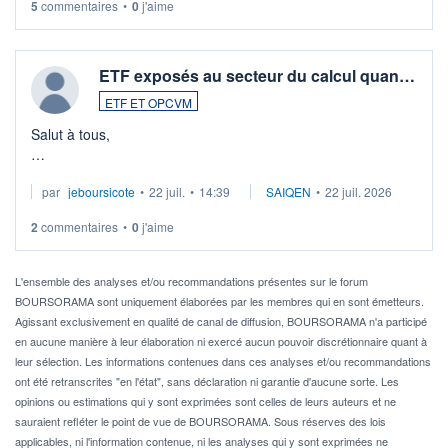
5
commentaires
•
0
j'aime
ETF exposés au secteur du calcul quan…
ETF ET OPCVM
Salut à tous,
Je cherche à investir sur le secteur du calcul quantique, mais
par
jeboursicote
•
22 juil.
•
14:39
SAIQEN
•
22 juil. 2026
via un ETF plutôt que des actions individuelles.
2
commentaires
•
0
j'aime
Idéalement, je voudrais qu'il soit éligible au PEA.
Pour l' ...
L'ensemble des analyses et/ou recommandations présentes sur le forum
BOURSORAMA sont uniquement élaborées par les membres qui en sont émetteurs.
Agissant exclusivement en qualité de canal de diffusion, BOURSORAMA n'a participé
en aucune manière à leur élaboration ni exercé aucun pouvoir discrétionnaire quant à
leur sélection. Les informations contenues dans ces analyses et/ou recommandations
ont été retranscrites "en l'état", sans déclaration ni garantie d'aucune sorte. Les
opinions ou estimations qui y sont exprimées sont celles de leurs auteurs et ne
sauraient refléter le point de vue de BOURSORAMA. Sous réserves des lois
applicables, ni l'information contenue, ni les analyses qui y sont exprimées ne