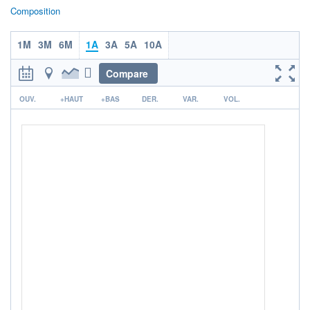
Non éligible Boursobank
Composition
ACTIF NET (EUR)
2 974M / 31.07.26
1M
3M
6M
1A
3A
5A
10A
NOTATION MORNINGSTAR ⁽¹⁾
Compare
r
OUV.
+HAUT
+BAS
DER.
VAR.
VOL.
RISQUE DU FONDS (SRI)
3
/7
+ PORTEFEUILLE
+ LISTE