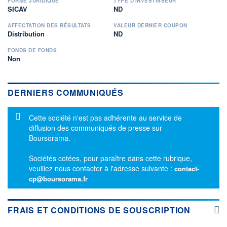
FORME JURIDIQUE
TYPE D'INVESTISSEUR
SICAV
ND
AFFECTATION DES RÉSULTATS
VALEUR DERNIER COUPON
Distribution
ND
FONDS DE FONDS
Non
DERNIERS COMMUNIQUÉS
Message d'information
Cette société n'est pas adhérente au service de
diffusion des communiqués de presse sur
Boursorama.
Sociétés cotées, pour paraître dans cette rubrique,
veuillez nous contacter à l'adresse suivante :
contact-
cp@boursorama.fr
FRAIS ET CONDITIONS DE SOUSCRIPTION