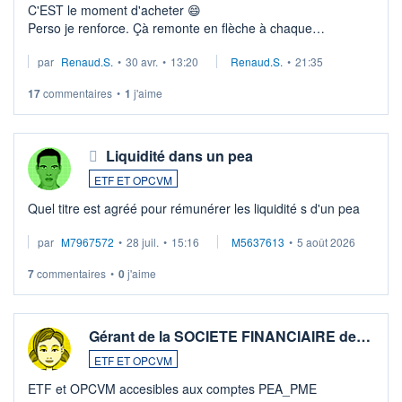
C'EST le moment d'acheter 😄​
Perso je renforce. Çà remonte en flèche à chaque
suspission d'accord dans.la guerre du moyen-orient.
par
Renaud.S.
•
30 avr.
•
13:20
Renaud.S.
•
21:35
Investissement long terme tip top pour sa retraite.
LU3 ...
17
commentaires
•
1
j'aime
Liquidité dans un pea
ETF ET OPCVM
Quel titre est agréé pour rémunérer les liquidité s d'un pea
par
M7967572
•
28 juil.
•
15:16
M5637613
•
5 août 2026
7
commentaires
•
0
j'aime
Gérant de la SOCIETE FINANCIAIRE de…
ETF ET OPCVM
ETF et OPCVM accesibles aux comptes PEA_PME