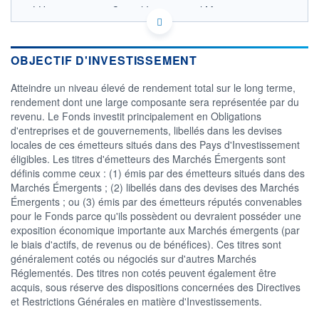
LU2099823747 - Capital International Management
Company Sàrl
OPCVM DERNIER COURS CONNU AU 05/08/2026
Consulter le prospectus / DIC
OBJECTIF D'INVESTISSEMENT
10,5
Atteindre un niveau élevé de rendement total sur le long terme,
rendement dont une large composante sera représentée par du
revenu. Le Fonds investit principalement en Obligations
10,0
d'entreprises et de gouvernements, libellés dans les devises
locales de ces émetteurs situés dans des Pays d'Investissement
9,5
éligibles. Les titres d'émetteurs des Marchés Émergents sont
01/12
07/04
définis comme ceux : (1) émis par des émetteurs situés dans des
Marchés Émergents ; (2) libellés dans des devises des Marchés
CATÉGORIE MORNINGSTAR
Émergents ; ou (3) émis par des émetteurs réputés convenables
Obligations Marchés
pour le Fonds parce qu'ils possèdent ou devraient posséder une
Emergents Devise Locale
exposition économique importante aux Marchés émergents (par
FONDS PARTENAIRES
le biais d'actifs, de revenus ou de bénéfices). Ces titres sont
TARIFS PRIVILÉGIÉS
0%
généralement cotés ou négociés sur d'autres Marchés
Réglementés. Des titres non cotés peuvent également être
ÉLIGIBILITÉ
acquis, sous réserve des dispositions concernées des Directives
PEA
PEA-PME
BOURSOVIE LUX
BOURSOVIE
et Restrictions Générales en matière d'Investissements.
CTO BUSINESS