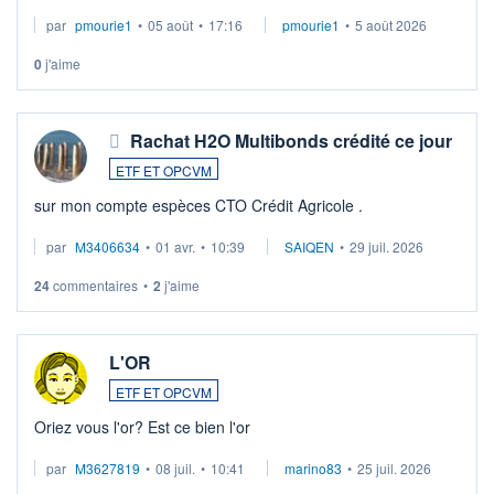
par
pmourie1
•
05 août
•
17:16
pmourie1
•
5 août 2026
0
j'aime
Rachat H2O Multibonds crédité ce jour
ETF ET OPCVM
sur mon compte espèces CTO Crédit Agricole .
par
M3406634
•
01 avr.
•
10:39
SAIQEN
•
29 juil. 2026
24
commentaires
•
2
j'aime
L'OR
ETF ET OPCVM
Oriez vous l'or? Est ce bien l'or
par
M3627819
•
08 juil.
•
10:41
marino83
•
25 juil. 2026