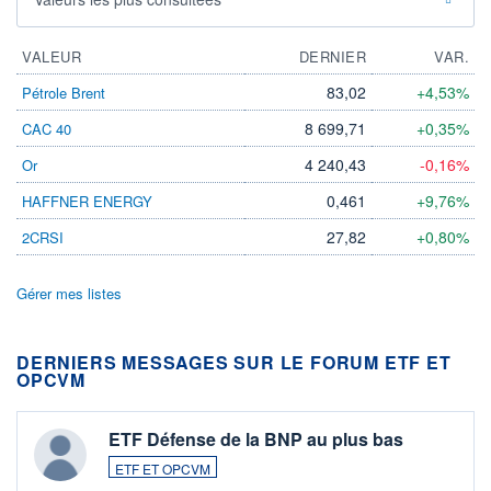
VALEUR
DERNIER
VAR.
83,02
+4,53%
Pétrole Brent
8 699,71
+0,35%
CAC 40
4 240,43
-0,16%
Or
0,461
+9,76%
HAFFNER ENERGY
27,82
+0,80%
2CRSI
Gérer mes listes
DERNIERS MESSAGES SUR LE FORUM ETF ET
OPCVM
ETF Défense de la BNP au plus bas
ETF ET OPCVM