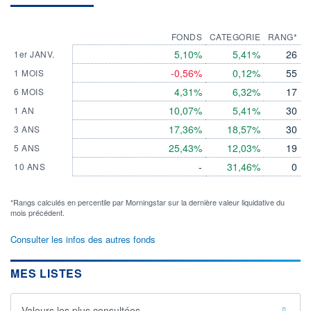
FONDS
CATEGORIE
RANG*
5,10%
5,41%
26
1er JANV.
-0,56%
0,12%
55
1 MOIS
4,31%
6,32%
17
6 MOIS
10,07%
5,41%
30
1 AN
17,36%
18,57%
30
3 ANS
25,43%
12,03%
19
5 ANS
-
31,46%
0
10 ANS
*Rangs calculés en percentile par Morningstar sur la dernière valeur liquidative du
mois précédent.
Consulter les infos des autres fonds
MES LISTES
Valeurs les plus consultées