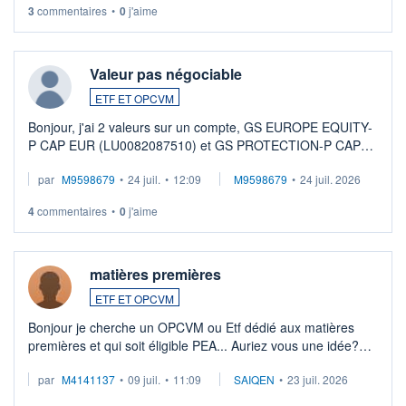
3
commentaires
•
0
j'aime
Valeur pas négociable
ETF ET OPCVM
Bonjour, j'ai 2 valeurs sur un compte, GS EUROPE EQUITY-
P CAP EUR (LU0082087510) et GS PROTECTION-P CAP
EUR (LU0546913194), que je souhaite vendre. Lorsque je
par
M9598679
•
24 juil.
•
12:09
M9598679
•
24 juil. 2026
veux procéder à la vente, on me signale ...
4
commentaires
•
0
j'aime
matières premières
ETF ET OPCVM
Bonjour je cherche un OPCVM ou Etf dédié aux matières
premières et qui soit éligible PEA... Auriez vous une idée?
Merci de vos conseils
par
M4141137
•
09 juil.
•
11:09
SAIQEN
•
23 juil. 2026