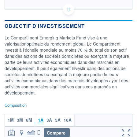
LU2087590274 - BlackRock (Luxembourg) SA
OPCVM DERNIER COURS CONNU AU 05/08/2026
Consulter le prospectus / DIC
OBJECTIF D'INVESTISSEMENT
14
Le Compartiment Emerging Markets Fund vise à une
12
valorisationoptimale du rendement global. Le Compartiment
investit à l'échelle mondiale au moins 70 % du total de son actif
10
dans des actions de sociétés domiciliées ou exerçant la majeure
8
partie de leurs activités économiques dans des marchés en
01/12
08/04
développement. Il peut également investir dans des actions de
sociétés domiciliées ou exerçant la majeure partie de leurs
CATÉGORIE MORNINGSTAR
activités économiques dans des marchés développés ayant des
Actions Secteur Autres
activités commerciales significatives dans ces marchés en
développement.
FONDS PARTENAIRES
TARIFS PRIVILÉGIÉS
0%
Composition
ÉLIGIBILITÉ
PEA
PEA-PME
BOURSOVIE LUX
BOURSOVIE
1M
3M
6M
1A
3A
5A
10A
CTO BUSINESS
Compare
ACTIF NET (EUR)