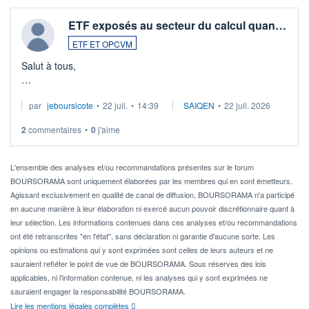
ETF exposés au secteur du calcul quan…
ETF ET OPCVM
Salut à tous,
Je cherche à investir sur le secteur du calcul quantique, mais
par
jeboursicote
•
22 juil.
•
14:39
SAIQEN
•
22 juil. 2026
via un ETF plutôt que des actions individuelles.
2
commentaires
•
0
j'aime
Idéalement, je voudrais qu'il soit éligible au PEA.
Pour l' ...
L'ensemble des analyses et/ou recommandations présentes sur le forum
BOURSORAMA sont uniquement élaborées par les membres qui en sont émetteurs.
Agissant exclusivement en qualité de canal de diffusion, BOURSORAMA n'a participé
en aucune manière à leur élaboration ni exercé aucun pouvoir discrétionnaire quant à
leur sélection. Les informations contenues dans ces analyses et/ou recommandations
ont été retranscrites "en l'état", sans déclaration ni garantie d'aucune sorte. Les
opinions ou estimations qui y sont exprimées sont celles de leurs auteurs et ne
sauraient refléter le point de vue de BOURSORAMA. Sous réserves des lois
applicables, ni l'information contenue, ni les analyses qui y sont exprimées ne
sauraient engager la responsabilité BOURSORAMA.
Lire les mentions légales complètes