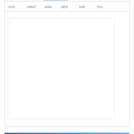
631M / 31.07.26
r
OUV.
+HAUT
+BAS
DER.
VAR.
VOL.
NOTATION MORNINGSTAR ⁽¹⁾
RISQUE DU FONDS (SRI)
4
/7
+ PORTEFEUILLE
+ LISTE