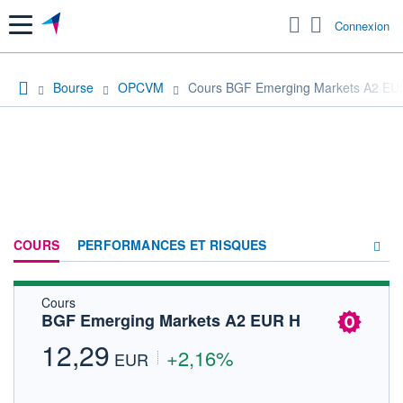
Menu
Connexion
Bourse
OPCVM
Cours BGF Emerging Markets A2 EU
COURS
PERFORMANCES ET RISQUES
Cours
COMPOSITION
BGF Emerging Markets A2 EUR H
ACTUALITÉS
12,29
+2,16%
EUR
FORUM
HISTORIQUE