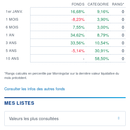
FONDS
CATEGORIE
RANG*
16,68%
9,16%
0
1er JANV.
-8,23%
3,90%
0
1 MOIS
7,55%
3,00%
0
6 MOIS
34,62%
8,79%
0
1 AN
33,56%
10,54%
0
3 ANS
-5,14%
30,91%
0
5 ANS
-
58,50%
0
10 ANS
*Rangs calculés en percentile par Morningstar sur la dernière valeur liquidative du
mois précédent.
Consulter les infos des autres fonds
MES LISTES
Valeurs les plus consultées