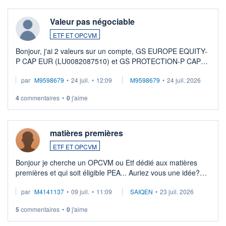
Valeur pas négociable
ETF ET OPCVM
Bonjour, j'ai 2 valeurs sur un compte, GS EUROPE EQUITY-
P CAP EUR (LU0082087510) et GS PROTECTION-P CAP
EUR (LU0546913194), que je souhaite vendre. Lorsque je
par
M9598679
•
24 juil.
•
12:09
M9598679
•
24 juil. 2026
veux procéder à la vente, on me signale ...
4
commentaires
•
0
j'aime
matières premières
ETF ET OPCVM
Bonjour je cherche un OPCVM ou Etf dédié aux matières
premières et qui soit éligible PEA... Auriez vous une idée?
Merci de vos conseils
par
M4141137
•
09 juil.
•
11:09
SAIQEN
•
23 juil. 2026
5
commentaires
•
0
j'aime