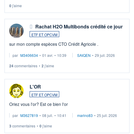
0
j'aime
Rachat H2O Multibonds crédité ce jour
ETF ET OPCVM
sur mon compte espèces CTO Crédit Agricole .
par
M3406634
•
01 avr.
•
10:39
SAIQEN
•
29 juil. 2026
24
commentaires
•
2
j'aime
L'OR
ETF ET OPCVM
Oriez vous l'or? Est ce bien l'or
par
M3627819
•
08 juil.
•
10:41
marino83
•
25 juil. 2026
3
commentaires
•
0
j'aime