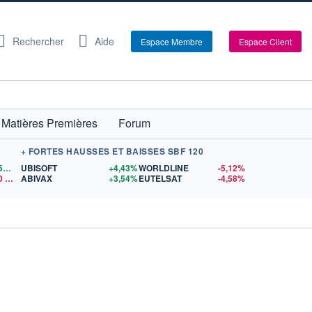
Rechercher
Aide
Espace Membre
Espace Client
Matières Premières
Forum
+ FORTES HAUSSES ET BAISSES SBF 120
1,1559
$US
UBISOFT
+4,43%
WORLDLINE
-5,12%
0
$US
ABIVAX
+3,54%
EUTELSAT
-4,58%