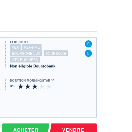
ÉLIGIBILITÉ
PEA
PEA-PME
BOURSOVIE LUX
BOURSOVIE
CTO BUSINESS
Non éligible Boursobank
NOTATION MORNINGSTAR ⁽¹⁾
ACHETER
VENDRE