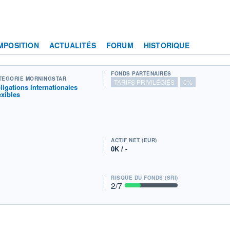
MPOSITION
ACTUALITÉS
FORUM
HISTORIQUE
FONDS PARTENAIRES
TÉGORIE MORNINGSTAR
TARIFS PRIVILÉGIÉS
0%
ligations Internationales
exibles
ACTIF NET (EUR)
0K / -
RISQUE DU FONDS (SRI)
2
/7