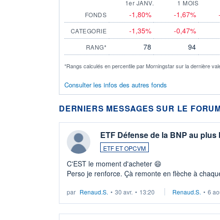
1er JANV.
1 MOIS
-1,80%
-1,67%
FONDS
-1,35%
-0,47%
CATEGORIE
78
94
RANG*
*Rangs calculés en percentile par Morningstar sur la dernière val
Consulter les infos des autres fonds
DERNIERS MESSAGES SUR LE FORUM
ETF Défense de la BNP au plus
ETF ET OPCVM
C'EST le moment d'acheter 😄​
Perso je renforce. Çà remonte en flèche à chaque
LU3 ...
par
Renaud.S.
•
30 avr.
•
13:20
Renaud.S.
•
6 ao