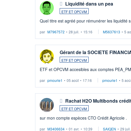
Liquidité dans un pea
ETF ET OPCVM
Quel titre est agréé pour rémunérer les liquidité 
par
M7967572
•
28 juil.
•
15:16
M5637613
•
5 a
Gérant de la SOCIETE FINANC
ETF ET OPCVM
ETF et OPCVM accesibles aux comptes PEA_P
par
pmourie1
•
05 août
•
17:16
pmourie1
•
5 aoû
Rachat H2O Multibonds crédit
ETF ET OPCVM
sur mon compte espèces CTO Crédit Agricole .
par
M3406634
•
01 avr.
•
10:39
SAIQEN
•
29 juil