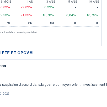
6 MOIS
1 AN
3 ANS
5 ANS
10 ANS
-6,03%
-2,89%
0,39%
-
-
2,23%
-1,35%
10,78%
8,84%
18,75%
79
26
53
0
0
eur liquidative du mois précédent.
 ETF ET OPCVM
 bas
 suspission d'accord dans.la guerre du moyen-orient. Investissement lo
ût 2026