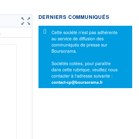
DERNIERS COMMUNIQUÉS
Message d'information
Cette société n'est pas adhérente
.
au service de diffusion des
communiqués de presse sur
Boursorama.
Sociétés cotées, pour paraître
dans cette rubrique, veuillez nous
contacter à l'adresse suivante :
contact-cp@boursorama.fr