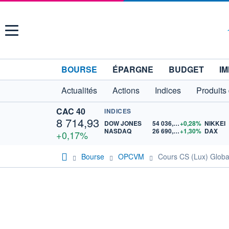
Menu
BOURSE
ÉPARGNE
BUDGET
IM
Actualités
Actions
Indices
Produits
CAC 40
INDICES
8 714,93
DOW JONES
54 036,93
+0,28%
NIKKEI
NASDAQ
26 690,62
+1,30%
DAX
+0,17%
Bourse
OPCVM
Cours CS (Lux) Glob