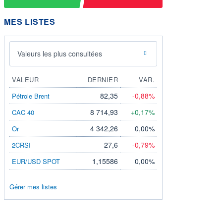
MES LISTES
Valeurs les plus consultées
VALEUR
DERNIER
VAR.
82,35
-0,88%
Pétrole Brent
8 714,93
+0,17%
CAC 40
4 342,26
0,00%
Or
27,6
-0,79%
2CRSI
1,15586
0,00%
EUR/USD SPOT
Gérer mes listes