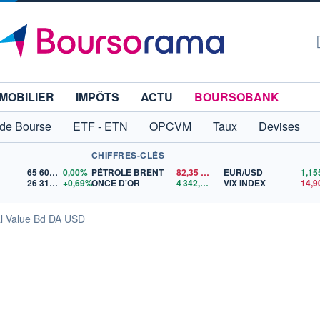
MOBILIER
IMPÔTS
ACTU
BOURSOBANK
 de Bourse
ETF - ETN
OPCVM
Taux
Devises
CHIFFRES-CLÉS
65 606,71
0,00%
PÉTROLE BRENT
82,35
$US
EUR/USD
26 319,45
+0,69%
ONCE D'OR
4 342,26
$US
VIX INDEX
14,9
al Value Bd DA USD