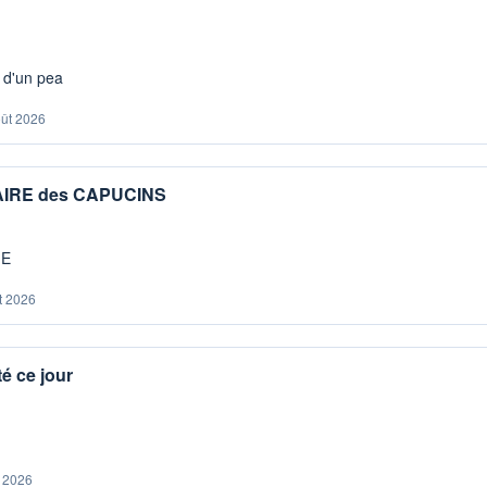
s d'un pea
oût 2026
IAIRE des CAPUCINS
ME
t 2026
é ce jour
. 2026