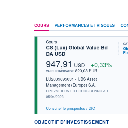
COURS
PERFORMANCES ET RISQUES
CO
Cours
CA
CS (Lux) Global Value Bd
Ob
Fl
DA USD
947,91
+0,33%
USD
820,08 EUR
VALEUR INDICATIVE
LU2039695031 - UBS Asset
Management (Europe) S.A.
OPCVM DERNIER COURS CONNU AU
05/04/2023
Consulter le prospectus / DIC
OBJECTIF D'INVESTISSEMENT