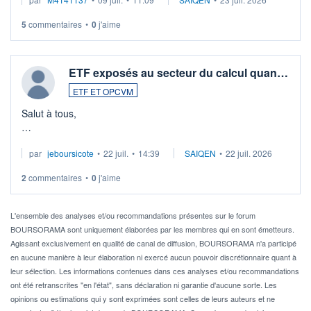
5
commentaires
•
0
j'aime
ETF exposés au secteur du calcul quan…
ETF ET OPCVM
Salut à tous,
Je cherche à investir sur le secteur du calcul quantique, mais
par
jeboursicote
•
22 juil.
•
14:39
SAIQEN
•
22 juil. 2026
via un ETF plutôt que des actions individuelles.
2
commentaires
•
0
j'aime
Idéalement, je voudrais qu'il soit éligible au PEA.
Pour l' ...
L'ensemble des analyses et/ou recommandations présentes sur le forum
BOURSORAMA sont uniquement élaborées par les membres qui en sont émetteurs.
Agissant exclusivement en qualité de canal de diffusion, BOURSORAMA n'a participé
en aucune manière à leur élaboration ni exercé aucun pouvoir discrétionnaire quant à
leur sélection. Les informations contenues dans ces analyses et/ou recommandations
ont été retranscrites "en l'état", sans déclaration ni garantie d'aucune sorte. Les
opinions ou estimations qui y sont exprimées sont celles de leurs auteurs et ne