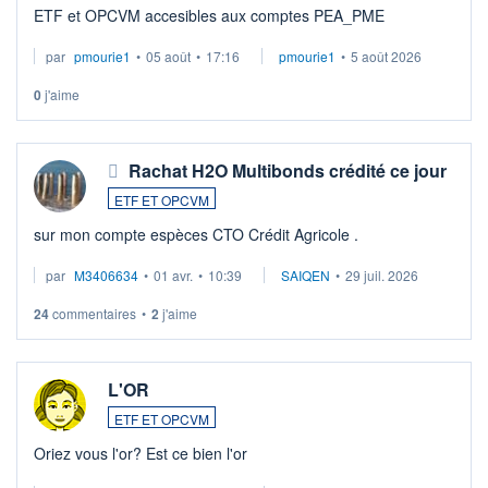
ETF et OPCVM accesibles aux comptes PEA_PME
par
pmourie1
•
05 août
•
17:16
pmourie1
•
5 août 2026
0
j'aime
Rachat H2O Multibonds crédité ce jour
ETF ET OPCVM
sur mon compte espèces CTO Crédit Agricole .
par
M3406634
•
01 avr.
•
10:39
SAIQEN
•
29 juil. 2026
24
commentaires
•
2
j'aime
L'OR
ETF ET OPCVM
Oriez vous l'or? Est ce bien l'or