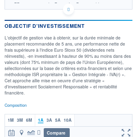
FR0013418662 - La Financière Responsable
OPCVM DERNIER COURS CONNU AU 06/08/2026
Consulter le prospectus / DIC
OBJECTIF D'INVESTISSEMENT
1 800
L'objectif de gestion vise à obtenir, sur la durée minimale de
1 700
placement recommandée de 5 ans, une performance nette de
1 600
frais supérieure à l'indice Euro Stoxx 50 (dividendes nets
1 500
réinvestis), -en investissant à hauteur de 90% au moins dans des
1 400
valeurs (dont 75% minimum de pays de l'Union Européenne),
05/12
07/04
05/08
sélectionnées sur la base de critères extra-financiers et selon une
méthodologie ISR propriétaire la « Gestion Intégrale - IVA(r) ».
CATÉGORIE MORNINGSTAR
Cet approche allie mise en oeuvre d'une stratégie «
Actions Zone Euro
d'investissement Socialement Responsable » et rentabilité
Grandes Cap.
financière.
FONDS PARTENAIRES
TARIFS PRIVILÉGIÉS
0%
Composition
ÉLIGIBILITÉ
PEA
PEA-PME
BOURSOVIE LUX
BOURSOVIE
1M
3M
6M
1A
3A
5A
10A
CTO BUSINESS
Non éligible Boursobank
Compare