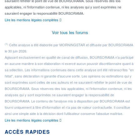
sauraient refléter le point de vue de BOURSORAMA. Sous réserves des lois
applicables, ni l'information contenue, ni les analyses qui y sont exprimées ne
sauraient engager la responsabilité BOURSORAMA.
Lire les mentions légales complètes
Voir tous les forums
(1)
Cette analyse a été élaborée par MORNINGSTAR et diffusée par BOURSORAMA
le 30 juin 2026.
Agissant exclusivement en qualité de canal de diffusion, BOURSORAMA n'a participé
en aucune manière à son élaboration ni exercé aucun pouvoir discrétionnaire quant à
sa sélection. Les informations contenues dans cette analyse ont été retranscrites "en
l'état", sans déclaration ni garantie d'aucune sorte. Les opinions ou estimations qui y
sont exprimées sont celles de ses auteurs et ne sauraient refléter le point de vue de
BOURSORAMA. Sous réserves des lois applicables, ni l'information contenue, ni les
analyses qui y sont exprimées ne sauraient engager la responsabilité de
BOURSORAMA. Le contenu de l'analyse mis à disposition par BOURSORAMA est
fourni uniquement à titre d'information et n'a pas de valeur contractuelle. Il constitue
ainsi une simple aide à la décision dont l'utilisateur conserve l'absolue maîtrise.
Lire les mentions légales complètes
ACCÈS RAPIDES