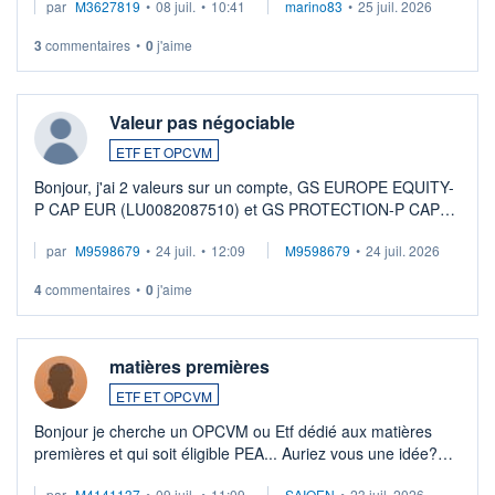
par
M3627819
•
08 juil.
•
10:41
marino83
•
25 juil. 2026
3
commentaires
•
0
j'aime
Valeur pas négociable
ETF ET OPCVM
Bonjour, j'ai 2 valeurs sur un compte, GS EUROPE EQUITY-
P CAP EUR (LU0082087510) et GS PROTECTION-P CAP
EUR (LU0546913194), que je souhaite vendre. Lorsque je
par
M9598679
•
24 juil.
•
12:09
M9598679
•
24 juil. 2026
veux procéder à la vente, on me signale ...
4
commentaires
•
0
j'aime
matières premières
ETF ET OPCVM
Bonjour je cherche un OPCVM ou Etf dédié aux matières
premières et qui soit éligible PEA... Auriez vous une idée?
Merci de vos conseils
par
M4141137
•
09 juil.
•
11:09
SAIQEN
•
23 juil. 2026