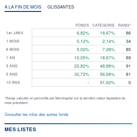
A LA FIN DE MOIS
GLISSANTES
FONDS
CATEGORIE
RANG*
6,82%
18,67%
86
1er JANV.
0,12%
2,14%
34
1 MOIS
5,02%
7,28%
85
6 MOIS
10,05%
18,67%
89
1 AN
22,82%
48,88%
91
3 ANS
32,72%
56,68%
81
5 ANS
-
91,62%
0
10 ANS
*Rangs calculés en percentile par Morningstar sur la dernière valeur liquidative du
mois précédent.
Consulter les infos des autres fonds
MES LISTES