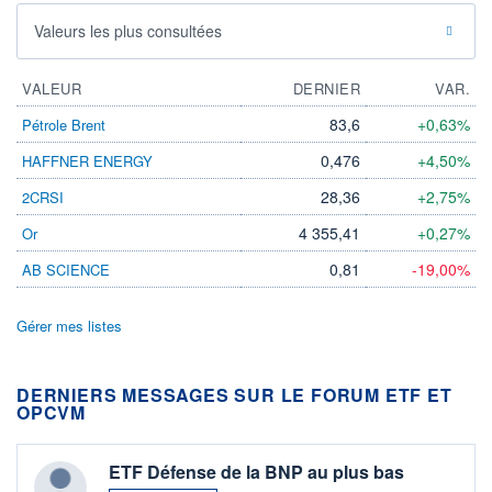
Valeurs les plus consultées
VALEUR
DERNIER
VAR.
83,6
+0,63%
Pétrole Brent
0,476
+4,50%
HAFFNER ENERGY
28,36
+2,75%
2CRSI
4 355,41
+0,27%
Or
0,81
-19,00%
AB SCIENCE
Gérer mes listes
DERNIERS MESSAGES SUR LE FORUM ETF ET
OPCVM
ETF Défense de la BNP au plus bas