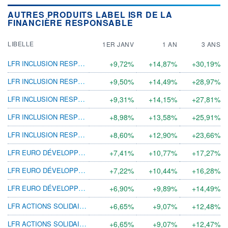
AUTRES PRODUITS LABEL ISR DE LA
FINANCIÈRE RESPONSABLE
LIBELLE
1ER JANV
1 AN
3 ANS
LFR INCLUSION RESPONSABLE ISR F
+9,72%
+14,87%
+30,19%
LFR INCLUSION RESPONSABLE ISR L
+9,50%
+14,49%
+28,97%
LFR INCLUSION RESPONSABLE ISR GP
+9,31%
+14,15%
+27,81%
LFR INCLUSION RESPONSABLE ISR I
+8,98%
+13,58%
+25,91%
LFR INCLUSION RESPONSABLE ISR P
+8,60%
+12,90%
+23,66%
LFR EURO DÉVELOPPEMENT DURABLE ISR L
+7,41%
+10,77%
+17,27%
LFR EURO DÉVELOPPEMENT DURABLE ISR GP
+7,22%
+10,44%
+16,28%
LFR EURO DÉVELOPPEMENT DURABLE ISR I
+6,90%
+9,89%
+14,49%
LFR ACTIONS SOLIDAIRES ISR I
+6,65%
+9,07%
+12,48%
LFR ACTIONS SOLIDAIRES ISR GP
+6,65%
+9,07%
+12,47%