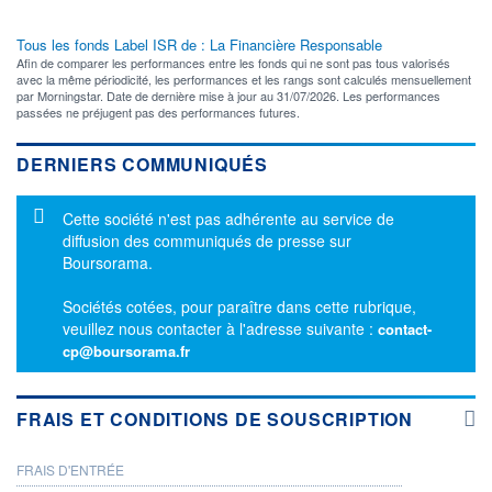
Tous les fonds Label ISR de : La Financière Responsable
Afin de comparer les performances entre les fonds qui ne sont pas tous valorisés
avec la même périodicité, les performances et les rangs sont calculés mensuellement
par Morningstar. Date de dernière mise à jour au 31/07/2026. Les performances
passées ne préjugent pas des performances futures.
DERNIERS COMMUNIQUÉS
Message d'information
Cette société n'est pas adhérente au service de
diffusion des communiqués de presse sur
Boursorama.
Sociétés cotées, pour paraître dans cette rubrique,
veuillez nous contacter à l'adresse suivante :
contact-
cp@boursorama.fr
FRAIS ET CONDITIONS DE SOUSCRIPTION
FRAIS D'ENTRÉE
PROSPECTUS