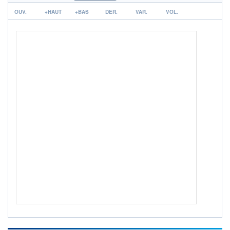
r
ACTIF NET (EUR)
OUV.
+HAUT
+BAS
DER.
VAR.
VOL.
24M / 31.07.26
NOTATION MORNINGSTAR ⁽¹⁾
RISQUE DU FONDS (SRI)
4
/7
ISR
Ce fonds détient le Label ISR (Investissement Social
+ PORTEFEUILLE
+ LISTE