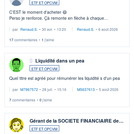
ETF ET OPCVM
C'EST le moment d'acheter 😄​
Perso je renforce. Çà remonte en flèche à chaque
suspission d'accord dans.la guerre du moyen-orient.
par
Renaud.S.
•
30 avr.
•
13:20
Renaud.S.
•
6 août 2026
Investissement long terme tip top pour sa retraite.
LU3 ...
17
commentaires
•
1
j'aime
Liquidité dans un pea
ETF ET OPCVM
Quel titre est agréé pour rémunérer les liquidité s d'un pea
par
M7967572
•
28 juil.
•
15:16
M5637613
•
5 août 2026
7
commentaires
•
0
j'aime
Gérant de la SOCIETE FINANCIAIRE de…
ETF ET OPCVM