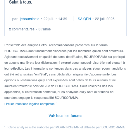
Salut à tous,
Je cherche à investir sur le secteur du calcul quantique, mais
par
jeboursicote
•
22 juil.
•
14:39
SAIQEN
•
22 juil. 2026
via un ETF plutôt que des actions individuelles.
2
commentaires
•
0
j'aime
Idéalement, je voudrais qu'il soit éligible au PEA.
Pour l' ...
L'ensemble des analyses et/ou recommandations présentes sur le forum
BOURSORAMA sont uniquement élaborées par les membres qui en sont émetteurs.
Agissant exclusivement en qualité de canal de diffusion, BOURSORAMA n'a participé
en aucune manière à leur élaboration ni exercé aucun pouvoir discrétionnaire quant à
leur sélection. Les informations contenues dans ces analyses et/ou recommandations
ont été retranscrites "en l'état", sans déclaration ni garantie d'aucune sorte. Les
opinions ou estimations qui y sont exprimées sont celles de leurs auteurs et ne
sauraient refléter le point de vue de BOURSORAMA. Sous réserves des lois
applicables, ni l'information contenue, ni les analyses qui y sont exprimées ne
sauraient engager la responsabilité BOURSORAMA.
Lire les mentions légales complètes
Voir tous les forums
(1)
Cette analyse a été élaborée par MORNINGSTAR et diffusée par BOURSORAMA