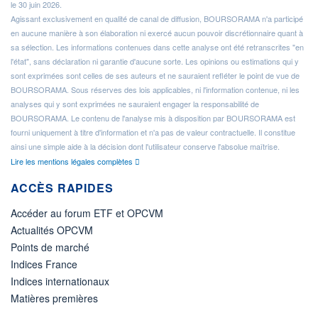
le 30 juin 2026.
Agissant exclusivement en qualité de canal de diffusion, BOURSORAMA n'a participé
en aucune manière à son élaboration ni exercé aucun pouvoir discrétionnaire quant à
sa sélection. Les informations contenues dans cette analyse ont été retranscrites "en
l'état", sans déclaration ni garantie d'aucune sorte. Les opinions ou estimations qui y
sont exprimées sont celles de ses auteurs et ne sauraient refléter le point de vue de
BOURSORAMA. Sous réserves des lois applicables, ni l'information contenue, ni les
analyses qui y sont exprimées ne sauraient engager la responsabilité de
BOURSORAMA. Le contenu de l'analyse mis à disposition par BOURSORAMA est
fourni uniquement à titre d'information et n'a pas de valeur contractuelle. Il constitue
ainsi une simple aide à la décision dont l'utilisateur conserve l'absolue maîtrise.
Lire les mentions légales complètes
ACCÈS RAPIDES
Accéder au forum ETF et OPCVM
Actualités OPCVM
Points de marché
Indices France
Indices internationaux
Matières premières