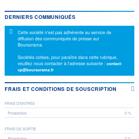
DERNIERS COMMUNIQUÉS
Message d'information
Cette société n'est pas adhérente au service de
diffusion des communiqués de presse sur
Boursorama.
Sociétés cotées, pour paraître dans cette rubrique,
veuillez nous contacter à l'adresse suivante :
contact-
cp@boursorama.fr
FRAIS ET CONDITIONS DE SOUSCRIPTION
FRAIS D'ENTRÉE
PROSPECTUS
0 %
FRAIS DE SORTIE
0 %