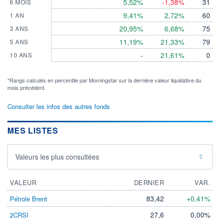
5,52%
-1,38%
31
6 MOIS
9,41%
2,72%
60
1 AN
20,95%
6,68%
75
3 ANS
11,19%
21,33%
79
5 ANS
-
21,61%
0
10 ANS
*Rangs calculés en percentile par Morningstar sur la dernière valeur liquidative du
mois précédent.
Consulter les infos des autres fonds
MES LISTES
Valeurs les plus consultées
VALEUR
DERNIER
VAR.
83,42
+0,41%
Pétrole Brent
27,6
0,00%
2CRSI