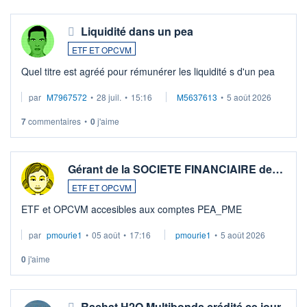
Liquidité dans un pea
ETF ET OPCVM
Quel titre est agréé pour rémunérer les liquidité s d'un pea
par
M7967572
•
28 juil.
•
15:16
M5637613
•
5 août 2026
7
commentaires
•
0
j'aime
Gérant de la SOCIETE FINANCIAIRE de…
ETF ET OPCVM
ETF et OPCVM accesibles aux comptes PEA_PME
par
pmourie1
•
05 août
•
17:16
pmourie1
•
5 août 2026
0
j'aime
Rachat H2O Multibonds crédité ce jour