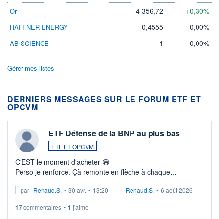
4 356,72
+0,30%
Or
0,4555
0,00%
HAFFNER ENERGY
1
0,00%
AB SCIENCE
Gérer mes listes
DERNIERS MESSAGES SUR LE FORUM ETF ET
OPCVM
ETF Défense de la BNP au plus bas
ETF ET OPCVM
C'EST le moment d'acheter 😄​
Perso je renforce. Çà remonte en flèche à chaque
suspission d'accord dans.la guerre du moyen-orient.
par
Renaud.S.
•
30 avr.
•
13:20
Renaud.S.
•
6 août 2026
Investissement long terme tip top pour sa retraite.
LU3 ...
17
commentaires
•
1
j'aime