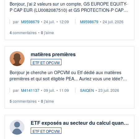
Bonjour, j'ai 2 valeurs sur un compte, GS EUROPE EQUITY-
P CAP EUR (LU0082087510) et GS PROTECTION-P CAP
EUR (LU0546913194), que je souhaite vendre. Lorsque je
par
M9598679
•
24 juil.
•
12:09
M9598679
•
24 juil. 2026
veux procéder à la vente, on me signale ...
4
commentaires
•
0
j'aime
matières premières
ETF ET OPCVM
Bonjour je cherche un OPCVM ou Etf dédié aux matières
premières et qui soit éligible PEA... Auriez vous une idée?
Merci de vos conseils
par
M4141137
•
09 juil.
•
11:09
SAIQEN
•
23 juil. 2026
5
commentaires
•
0
j'aime
ETF exposés au secteur du calcul quan…
ETF ET OPCVM