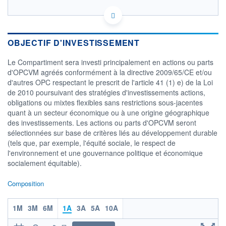
LU1862521793 - CA Indosuez Fund Solutions
OPCVM DERNIER COURS CONNU AU 05/08/2026
Consulter le prospectus / DIC
OBJECTIF D'INVESTISSEMENT
Le Compartiment sera investi principalement en actions ou parts
140
d'OPCVM agréés conformément à la directive 2009/65/CE et/ou
d'autres OPC respectant le prescrit de l'article 41 (1) e) de la Loi
130
de 2010 poursuivant des stratégies d'investissements actions,
obligations ou mixtes flexibles sans restrictions sous-jacentes
120
quant à un secteur économique ou à une origine géographique
05/12
08/04
des investissements. Les actions ou parts d'OPCVM seront
sélectionnées sur base de critères liés au développement durable
CATÉGORIE MORNINGSTAR
(tels que, par exemple, l'équité sociale, le respect de
Allocation EUR Modérée -
l'environnement et une gouvernance politique et économique
International
socialement équitable).
FONDS PARTENAIRES
TARIFS PRIVILÉGIÉS
0%
Composition
ÉLIGIBILITÉ
PEA
PEA-PME
BOURSOVIE LUX
BOURSOVIE
1M
3M
6M
1A
3A
5A
10A
CTO BUSINESS