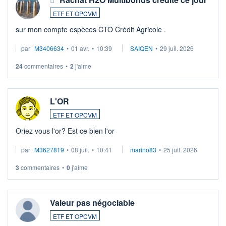
ETF ET OPCVM
sur mon compte espèces CTO Crédit Agricole .
par
M3406634
•
01 avr.
•
10:39
SAIQEN
•
29 juil. 2026
24
commentaires
•
2
j'aime
L'OR
ETF ET OPCVM
Oriez vous l'or? Est ce bien l'or
par
M3627819
•
08 juil.
•
10:41
marino83
•
25 juil. 2026
3
commentaires
•
0
j'aime
Valeur pas négociable
ETF ET OPCVM