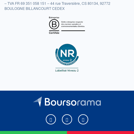
– TVA FR 69 351 058 151 – 44 rue Traversière, CS 80134, 92772
BOULOGNE BILLANCOURT CEDEX
Boursorama sur Facebook
Boursorama sur X
Boursorama sur Youtu