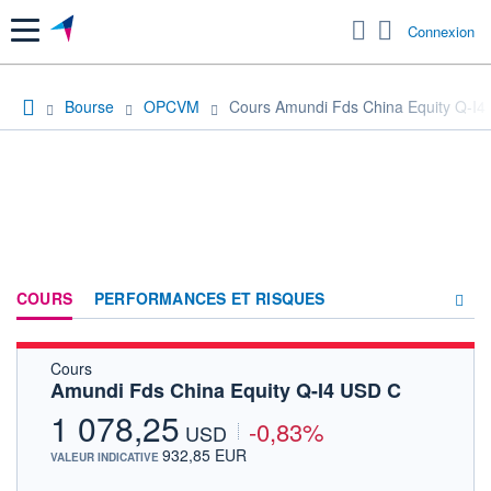
Menu
Connexion
Bourse
OPCVM
Cours Amundi Fds China Equity Q-I4
COURS
PERFORMANCES ET RISQUES
Cours
COMPOSITION
Amundi Fds China Equity Q-I4 USD C
ACTUALITÉS
1 078,25
-0,83%
USD
FORUM
932,85 EUR
VALEUR INDICATIVE
HISTORIQUE