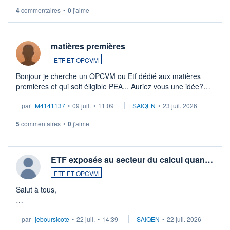
4
commentaires
•
0
j'aime
matières premières
ETF ET OPCVM
Bonjour je cherche un OPCVM ou Etf dédié aux matières
premières et qui soit éligible PEA... Auriez vous une idée?
Merci de vos conseils
par
M4141137
•
09 juil.
•
11:09
SAIQEN
•
23 juil. 2026
5
commentaires
•
0
j'aime
ETF exposés au secteur du calcul quan…
ETF ET OPCVM
Salut à tous,
Je cherche à investir sur le secteur du calcul quantique, mais
par
jeboursicote
•
22 juil.
•
14:39
SAIQEN
•
22 juil. 2026
via un ETF plutôt que des actions individuelles.