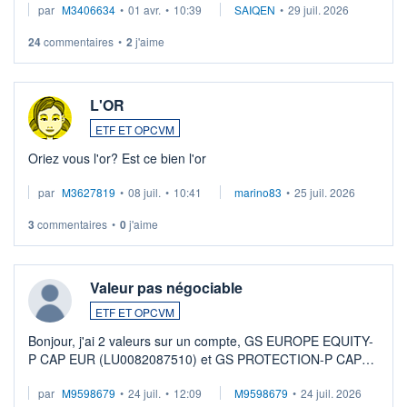
par
M3406634
•
01 avr.
•
10:39
SAIQEN
•
29 juil. 2026
24
commentaires
•
2
j'aime
L'OR
ETF ET OPCVM
Oriez vous l'or? Est ce bien l'or
par
M3627819
•
08 juil.
•
10:41
marino83
•
25 juil. 2026
3
commentaires
•
0
j'aime
Valeur pas négociable
ETF ET OPCVM
Bonjour, j'ai 2 valeurs sur un compte, GS EUROPE EQUITY-
P CAP EUR (LU0082087510) et GS PROTECTION-P CAP
EUR (LU0546913194), que je souhaite vendre. Lorsque je
par
M9598679
•
24 juil.
•
12:09
M9598679
•
24 juil. 2026
veux procéder à la vente, on me signale ...