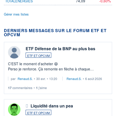
74,09
-0,60%
TOTALENERGIES
Gérer mes listes
DERNIERS MESSAGES SUR LE FORUM ETF ET
OPCVM
ETF Défense de la BNP au plus bas
ETF ET OPCVM
C'EST le moment d'acheter 😄​
Perso je renforce. Çà remonte en flèche à chaque
suspission d'accord dans.la guerre du moyen-orient.
par
Renaud.S.
•
30 avr.
•
13:20
Renaud.S.
•
6 août 2026
Investissement long terme tip top pour sa retraite.
LU3 ...
17
commentaires
•
1
j'aime
Liquidité dans un pea
ETF ET OPCVM