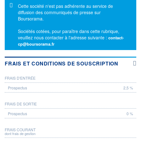
Message d'information
Cette société n'est pas adhérente au service de
diffusion des communiqués de presse sur
Boursorama.
Sociétés cotées, pour paraître dans cette rubrique,
veuillez nous contacter à l'adresse suivante :
contact-
cp@boursorama.fr
FRAIS ET CONDITIONS DE SOUSCRIPTION
FRAIS D'ENTRÉE
PROSPECTUS
2,5 %
FRAIS DE SORTIE
0 %
FRAIS COURANT
dont frais de gestion