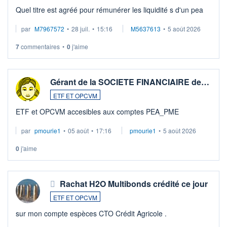
Quel titre est agréé pour rémunérer les liquidité s d'un pea
par
M7967572
•
28 juil.
•
15:16
M5637613
•
5 août 2026
7
commentaires
•
0
j'aime
Gérant de la SOCIETE FINANCIAIRE de…
ETF ET OPCVM
ETF et OPCVM accesibles aux comptes PEA_PME
par
pmourie1
•
05 août
•
17:16
pmourie1
•
5 août 2026
0
j'aime
Rachat H2O Multibonds crédité ce jour
ETF ET OPCVM
sur mon compte espèces CTO Crédit Agricole .