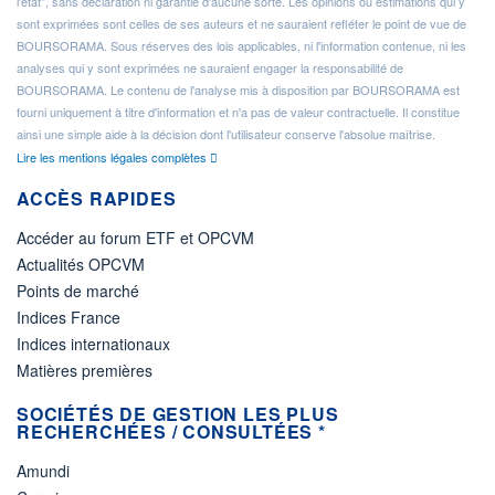
l'état", sans déclaration ni garantie d'aucune sorte. Les opinions ou estimations qui y
sont exprimées sont celles de ses auteurs et ne sauraient refléter le point de vue de
BOURSORAMA. Sous réserves des lois applicables, ni l'information contenue, ni les
analyses qui y sont exprimées ne sauraient engager la responsabilité de
BOURSORAMA. Le contenu de l'analyse mis à disposition par BOURSORAMA est
fourni uniquement à titre d'information et n'a pas de valeur contractuelle. Il constitue
ainsi une simple aide à la décision dont l'utilisateur conserve l'absolue maîtrise.
Lire les mentions légales complètes
ACCÈS RAPIDES
Accéder au forum ETF et OPCVM
Actualités OPCVM
Points de marché
Indices France
Indices internationaux
Matières premières
SOCIÉTÉS DE GESTION LES PLUS
RECHERCHÉES / CONSULTÉES *
Amundi