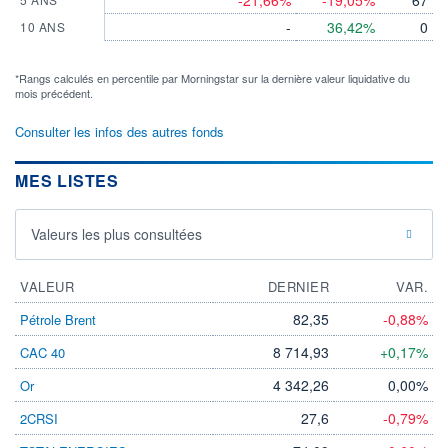
-21,66%
-19,05%
67
-
36,42%
0
10 ANS
*Rangs calculés en percentile par Morningstar sur la dernière valeur liquidative du
mois précédent.
Consulter les infos des autres fonds
MES LISTES
Valeurs les plus consultées
VALEUR
DERNIER
VAR.
82,35
-0,88%
Pétrole Brent
8 714,93
+0,17%
CAC 40
4 342,26
0,00%
Or
27,6
-0,79%
2CRSI