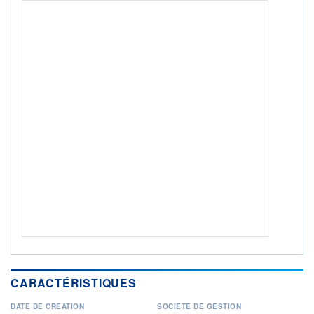
ACTIF NET (EUR)
301M / 31.07.26
NOTATION MORNINGSTAR ⁽¹⁾
RISQUE DU FONDS (SRI)
5
/7
+ PORTEFEUILLE
+ LISTE
CARACTÉRISTIQUES
DATE DE CRÉATION
SOCIÉTÉ DE GESTION