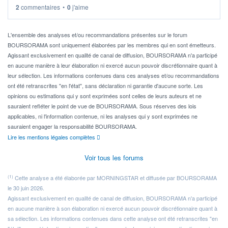
2
commentaires
•
0
j'aime
Idéalement, je voudrais qu'il soit éligible au PEA.
Pour l' ...
L'ensemble des analyses et/ou recommandations présentes sur le forum
BOURSORAMA sont uniquement élaborées par les membres qui en sont émetteurs.
Agissant exclusivement en qualité de canal de diffusion, BOURSORAMA n'a participé
en aucune manière à leur élaboration ni exercé aucun pouvoir discrétionnaire quant à
leur sélection. Les informations contenues dans ces analyses et/ou recommandations
ont été retranscrites "en l'état", sans déclaration ni garantie d'aucune sorte. Les
opinions ou estimations qui y sont exprimées sont celles de leurs auteurs et ne
sauraient refléter le point de vue de BOURSORAMA. Sous réserves des lois
applicables, ni l'information contenue, ni les analyses qui y sont exprimées ne
sauraient engager la responsabilité BOURSORAMA.
Lire les mentions légales complètes
Voir tous les forums
(1)
Cette analyse a été élaborée par MORNINGSTAR et diffusée par BOURSORAMA
le 30 juin 2026.
Agissant exclusivement en qualité de canal de diffusion, BOURSORAMA n'a participé
en aucune manière à son élaboration ni exercé aucun pouvoir discrétionnaire quant à
sa sélection. Les informations contenues dans cette analyse ont été retranscrites "en