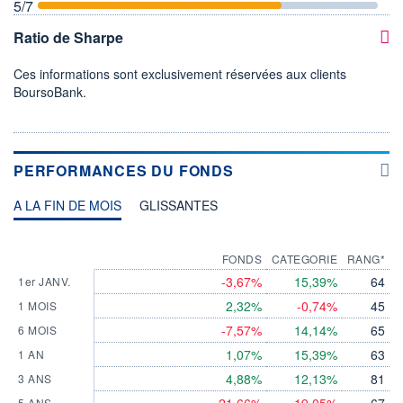
5
/7
Ratio de Sharpe
Ces informations sont exclusivement réservées aux clients
BoursoBank.
PERFORMANCES DU FONDS
A LA FIN DE MOIS
GLISSANTES
FONDS
CATEGORIE
RANG*
-3,67%
15,39%
64
1er JANV.
2,32%
-0,74%
45
1 MOIS
-7,57%
14,14%
65
6 MOIS
1,07%
15,39%
63
1 AN
4,88%
12,13%
81
3 ANS
5 ANS