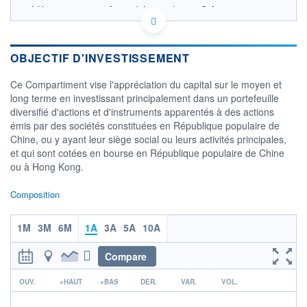
LU1880384331 - Amundi Luxembourg S.A.
OPCVM DERNIER COURS CONNU AU 06/08/2026
Consulter le prospectus / DIC
OBJECTIF D'INVESTISSEMENT
1 300
Ce Compartiment vise l'appréciation du capital sur le moyen et
1 200
long terme en investissant principalement dans un portefeuille
1 100
diversifié d'actions et d'instruments apparentés à des actions
1 000
émis par des sociétés constituées en République populaire de
900
Chine, ou y ayant leur siège social ou leurs activités principales,
05/12
13/04
et qui sont cotées en bourse en République populaire de Chine
ou à Hong Kong.
CATÉGORIE MORNINGSTAR
Actions Chine
Composition
FONDS PARTENAIRES
TARIFS PRIVILÉGIÉS
0%
1M
3M
6M
1A
3A
5A
10A
ÉLIGIBILITÉ
PEA
PEA-PME
Compare
BOURSOVIE LUX
BOURSOVIE
CTO BUSINESS
r
OUV.
+HAUT
+BAS
DER.
VAR.
VOL.
Non éligible Boursobank