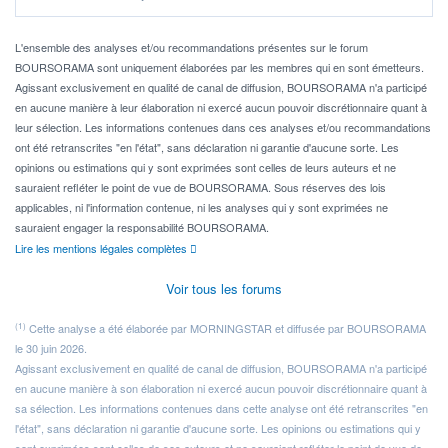
Idéalement, je voudrais qu'il soit éligible au PEA.
Pour l' ...
L'ensemble des analyses et/ou recommandations présentes sur le forum
BOURSORAMA sont uniquement élaborées par les membres qui en sont émetteurs.
Agissant exclusivement en qualité de canal de diffusion, BOURSORAMA n'a participé
en aucune manière à leur élaboration ni exercé aucun pouvoir discrétionnaire quant à
leur sélection. Les informations contenues dans ces analyses et/ou recommandations
ont été retranscrites "en l'état", sans déclaration ni garantie d'aucune sorte. Les
opinions ou estimations qui y sont exprimées sont celles de leurs auteurs et ne
sauraient refléter le point de vue de BOURSORAMA. Sous réserves des lois
applicables, ni l'information contenue, ni les analyses qui y sont exprimées ne
sauraient engager la responsabilité BOURSORAMA.
Lire les mentions légales complètes
Voir tous les forums
(1)
Cette analyse a été élaborée par MORNINGSTAR et diffusée par BOURSORAMA
le 30 juin 2026.
Agissant exclusivement en qualité de canal de diffusion, BOURSORAMA n'a participé
en aucune manière à son élaboration ni exercé aucun pouvoir discrétionnaire quant à
sa sélection. Les informations contenues dans cette analyse ont été retranscrites "en
l'état", sans déclaration ni garantie d'aucune sorte. Les opinions ou estimations qui y