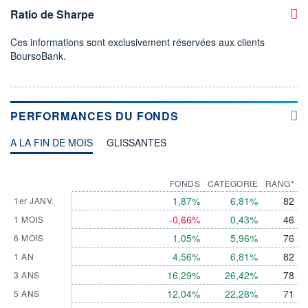
Ratio de Sharpe
Ces informations sont exclusivement réservées aux clients
BoursoBank.
PERFORMANCES DU FONDS
A LA FIN DE MOIS
GLISSANTES
FONDS
CATEGORIE
RANG*
1,87%
6,81%
82
1er JANV.
-0,66%
0,43%
46
1 MOIS
1,05%
5,96%
76
6 MOIS
4,56%
6,81%
82
1 AN
16,29%
26,42%
78
3 ANS
12,04%
22,28%
71
5 ANS