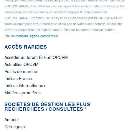
sont exprimées sont celles de ses auteurs et ne sauraient refléter le point de vue de
BOURSORAMA. Sous réserves des lois applicables, ni l'information contenue, ni les
analyses qui y sont exprimées ne sauraient engager la responsabilité de
BOURSORAMA. Le contenu de l'analyse mis à disposition par BOURSORAMA est
fourni uniquement à titre d'information et n'a pas de valeur contractuelle. Il constitue
ainsi une simple aide à la décision dont l'utilisateur conserve l'absolue maîtrise.
Lire les mentions légales complètes
ACCÈS RAPIDES
Accéder au forum ETF et OPCVM
Actualités OPCVM
Points de marché
Indices France
Indices internationaux
Matières premières
SOCIÉTÉS DE GESTION LES PLUS
RECHERCHÉES / CONSULTÉES *
Amundi
Carmignac