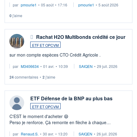
par
pmourie1
•
05 août
•
17:16
pmourie1
•
5 août 2026
0
j'aime
Rachat H2O Multibonds crédité ce jour
ETF ET OPCVM
sur mon compte espèces CTO Crédit Agricole .
par
M3406634
•
01 avr.
•
10:39
SAIQEN
•
29 juil. 2026
24
commentaires
•
2
j'aime
ETF Défense de la BNP au plus bas
ETF ET OPCVM
C'EST le moment d'acheter 😄​
Perso je renforce. Çà remonte en flèche à chaque
suspission d'accord dans.la guerre du moyen-orient.
par
Renaud.S.
•
30 avr.
•
13:20
SAIQEN
•
26 juil. 2026
Investissement long terme tip top pour sa retraite.