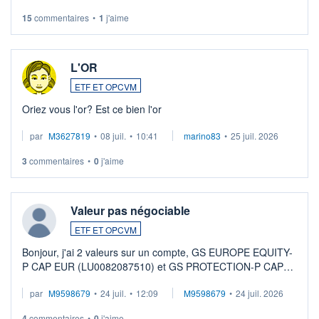
LU3 ...
15
commentaires
•
1
j'aime
L'OR
ETF ET OPCVM
Oriez vous l'or? Est ce bien l'or
par
M3627819
•
08 juil.
•
10:41
marino83
•
25 juil. 2026
3
commentaires
•
0
j'aime
Valeur pas négociable
ETF ET OPCVM
Bonjour, j'ai 2 valeurs sur un compte, GS EUROPE EQUITY-
P CAP EUR (LU0082087510) et GS PROTECTION-P CAP
EUR (LU0546913194), que je souhaite vendre. Lorsque je
par
M9598679
•
24 juil.
•
12:09
M9598679
•
24 juil. 2026
veux procéder à la vente, on me signale ...
4
commentaires
•
0
j'aime