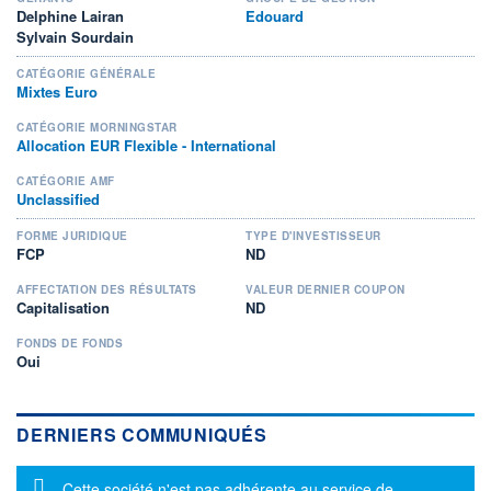
Delphine Lairan
Edouard
Sylvain Sourdain
CATÉGORIE GÉNÉRALE
Mixtes Euro
CATÉGORIE MORNINGSTAR
Allocation EUR Flexible - International
CATÉGORIE AMF
Unclassified
FORME JURIDIQUE
TYPE D'INVESTISSEUR
FCP
ND
AFFECTATION DES RÉSULTATS
VALEUR DERNIER COUPON
Capitalisation
ND
FONDS DE FONDS
Oui
DERNIERS COMMUNIQUÉS
Message d'information
Cette société n'est pas adhérente au service de