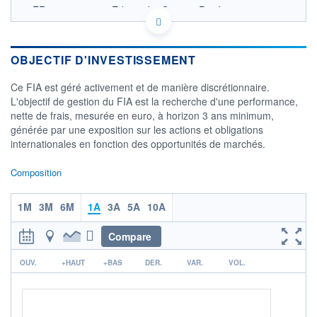
FR0013236601 - Edouard 7 Gestion Privée
OPCVM DERNIER COURS CONNU AU 31/07/2026
Consulter le prospectus / DIC
OBJECTIF D'INVESTISSEMENT
12 000
Ce FIA est géré activement et de manière discrétionnaire.
11 500
L'objectif de gestion du FIA est la recherche d'une performance,
nette de frais, mesurée en euro, à horizon 3 ans minimum,
11 000
générée par une exposition sur les actions et obligations
10 500
internationales en fonction des opportunités de marchés.
12/12
07/04
Composition
CATÉGORIE MORNINGSTAR
Allocation EUR Flexible -
International
1M
3M
6M
1A
3A
5A
10A
FONDS PARTENAIRES
Compare
TARIFS PRIVILÉGIÉS
0%
r
ÉLIGIBILITÉ
OUV.
+HAUT
+BAS
DER.
VAR.
VOL.
PEA
PEA-PME
BOURSOVIE LUX
BOURSOVIE
CTO BUSINESS
Non éligible Boursobank