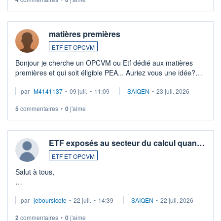
matières premières
ETF ET OPCVM
Bonjour je cherche un OPCVM ou Etf dédié aux matières
premières et qui soit éligible PEA... Auriez vous une idée?
Merci de vos conseils
par
M4141137
•
09 juil.
•
11:09
SAIQEN
•
23 juil. 2026
5
commentaires
•
0
j'aime
ETF exposés au secteur du calcul quan…
ETF ET OPCVM
Salut à tous,
Je cherche à investir sur le secteur du calcul quantique, mais
par
jeboursicote
•
22 juil.
•
14:39
SAIQEN
•
22 juil. 2026
via un ETF plutôt que des actions individuelles.
2
commentaires
•
0
j'aime