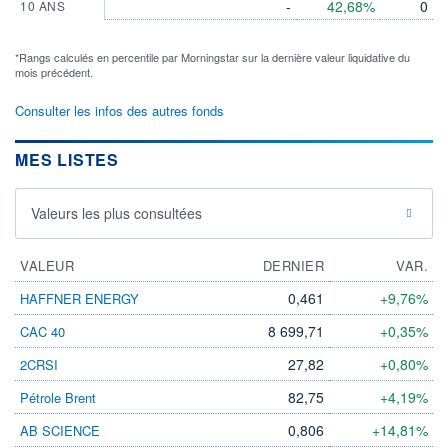
-
42,68%
0
10 ANS
*Rangs calculés en percentile par Morningstar sur la dernière valeur liquidative du
mois précédent.
Consulter les infos des autres fonds
MES LISTES
Valeurs les plus consultées
VALEUR
DERNIER
VAR.
0,461
+9,76%
HAFFNER ENERGY
8 699,71
+0,35%
CAC 40
27,82
+0,80%
2CRSI
82,75
+4,19%
Pétrole Brent
0,806
+14,81%
AB SCIENCE