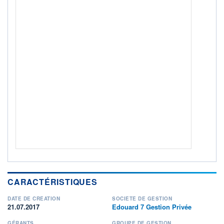
ACTIF NET (EUR)
7M / 31.07.26
NOTATION MORNINGSTAR ⁽¹⁾
RISQUE DU FONDS (SRI)
3
/7
+ PORTEFEUILLE
+ LISTE
CARACTÉRISTIQUES
DATE DE CRÉATION
SOCIÉTÉ DE GESTION
21.07.2017
Edouard 7 Gestion Privée
GÉRANTS
GROUPE DE GESTION