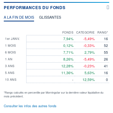
PERFORMANCES DU FONDS
A LA FIN DE MOIS
GLISSANTES
FONDS
CATEGORIE
RANG*
7,94%
-5,49%
16
1er JANV.
0,12%
-0,33%
52
1 MOIS
7,71%
2,79%
55
6 MOIS
8,26%
-5,49%
26
1 AN
12,28%
-0,23%
41
3 ANS
11,36%
5,63%
16
5 ANS
-
12,59%
0
10 ANS
*Rangs calculés en percentile par Morningstar sur la dernière valeur liquidative du
mois précédent.
Consulter les infos des autres fonds