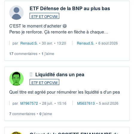
ETF Défense de la BNP au plus bas
ETF ET OPCVM
C'EST le moment d'acheter 😄​
Perso je renforce. Çà remonte en flèche à chaque
suspission d'accord dans.la guerre du moyen-orient.
par
Renaud.S.
•
30 avr.
•
13:20
Renaud.S.
•
6 août 2026
Investissement long terme tip top pour sa retraite.
LU3 ...
17
commentaires
•
1
j'aime
Liquidité dans un pea
ETF ET OPCVM
Quel titre est agréé pour rémunérer les liquidité s d'un pea
par
M7967572
•
28 juil.
•
15:16
M5637613
•
5 août 2026
7
commentaires
•
0
j'aime