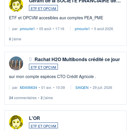
Gérant de la SOCIETE FINANCIAIRE de…
ETF ET OPCVM
ETF et OPCVM accesibles aux comptes PEA_PME
par
pmourie1
•
05 août
•
17:16
pmourie1
•
5 août 2026
0
j'aime
Rachat H2O Multibonds crédité ce jour
ETF ET OPCVM
sur mon compte espèces CTO Crédit Agricole .
par
M3406634
•
01 avr.
•
10:39
SAIQEN
•
29 juil. 2026
24
commentaires
•
2
j'aime
L'OR
ETF ET OPCVM