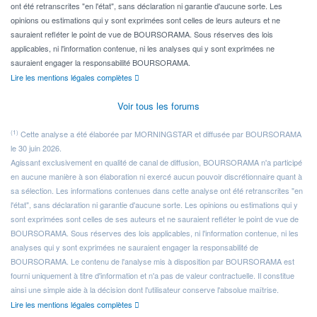
ont été retranscrites "en l'état", sans déclaration ni garantie d'aucune sorte. Les
opinions ou estimations qui y sont exprimées sont celles de leurs auteurs et ne
sauraient refléter le point de vue de BOURSORAMA. Sous réserves des lois
applicables, ni l'information contenue, ni les analyses qui y sont exprimées ne
sauraient engager la responsabilité BOURSORAMA.
Lire les mentions légales complètes
Voir tous les forums
(1)
Cette analyse a été élaborée par MORNINGSTAR et diffusée par BOURSORAMA
le 30 juin 2026.
Agissant exclusivement en qualité de canal de diffusion, BOURSORAMA n'a participé
en aucune manière à son élaboration ni exercé aucun pouvoir discrétionnaire quant à
sa sélection. Les informations contenues dans cette analyse ont été retranscrites "en
l'état", sans déclaration ni garantie d'aucune sorte. Les opinions ou estimations qui y
sont exprimées sont celles de ses auteurs et ne sauraient refléter le point de vue de
BOURSORAMA. Sous réserves des lois applicables, ni l'information contenue, ni les
analyses qui y sont exprimées ne sauraient engager la responsabilité de
BOURSORAMA. Le contenu de l'analyse mis à disposition par BOURSORAMA est
fourni uniquement à titre d'information et n'a pas de valeur contractuelle. Il constitue
ainsi une simple aide à la décision dont l'utilisateur conserve l'absolue maîtrise.
Lire les mentions légales complètes