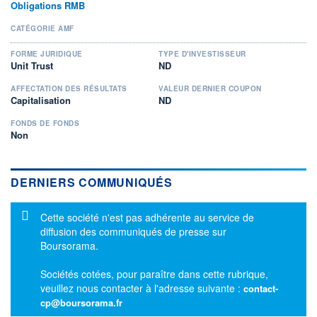
Obligations RMB
CATÉGORIE AMF
FORME JURIDIQUE
TYPE D'INVESTISSEUR
Unit Trust
ND
AFFECTATION DES RÉSULTATS
VALEUR DERNIER COUPON
Capitalisation
ND
FONDS DE FONDS
Non
DERNIERS COMMUNIQUÉS
Message d'information
Cette société n'est pas adhérente au service de
diffusion des communiqués de presse sur
Boursorama.
Sociétés cotées, pour paraître dans cette rubrique,
veuillez nous contacter à l'adresse suivante :
contact-
cp@boursorama.fr