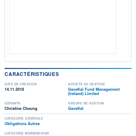
ACTIF NET (EUR)
115M / 31.07.26
NOTATION MORNINGSTAR ⁽¹⁾
RISQUE DU FONDS (SRI)
3
/7
+ PORTEFEUILLE
+ LISTE
CARACTÉRISTIQUES
DATE DE CRÉATION
SOCIÉTÉ DE GESTION
14.11.2018
GaveKal Fund Management
(Ireland) Limited
GÉRANTS
GROUPE DE GESTION
Christine Cheung
GaveKal
CATÉGORIE GÉNÉRALE
Obligations Autres
CATÉGORIE MORNINGSTAR