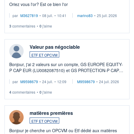
Oriez vous l'or? Est ce bien l'or
par
M3627819
•
08 juil.
•
10:41
marino83
•
25 juil. 2026
3
commentaires
•
0
j'aime
Valeur pas négociable
ETF ET OPCVM
Bonjour, j'ai 2 valeurs sur un compte, GS EUROPE EQUITY-
P CAP EUR (LU0082087510) et GS PROTECTION-P CAP
EUR (LU0546913194), que je souhaite vendre. Lorsque je
par
M9598679
•
24 juil.
•
12:09
M9598679
•
24 juil. 2026
veux procéder à la vente, on me signale ...
4
commentaires
•
0
j'aime
matières premières
ETF ET OPCVM
Bonjour je cherche un OPCVM ou Etf dédié aux matières