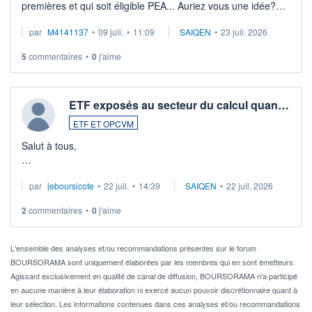
premières et qui soit éligible PEA... Auriez vous une idée?
Merci de vos conseils
par
M4141137
•
09 juil.
•
11:09
SAIQEN
•
23 juil. 2026
5
commentaires
•
0
j'aime
ETF exposés au secteur du calcul quan…
ETF ET OPCVM
Salut à tous,
Je cherche à investir sur le secteur du calcul quantique, mais
par
jeboursicote
•
22 juil.
•
14:39
SAIQEN
•
22 juil. 2026
via un ETF plutôt que des actions individuelles.
2
commentaires
•
0
j'aime
Idéalement, je voudrais qu'il soit éligible au PEA.
Pour l' ...
L'ensemble des analyses et/ou recommandations présentes sur le forum
BOURSORAMA sont uniquement élaborées par les membres qui en sont émetteurs.
Agissant exclusivement en qualité de canal de diffusion, BOURSORAMA n'a participé
en aucune manière à leur élaboration ni exercé aucun pouvoir discrétionnaire quant à
leur sélection. Les informations contenues dans ces analyses et/ou recommandations