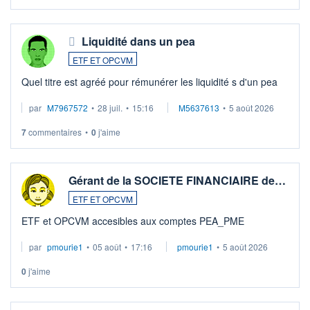
Liquidité dans un pea
ETF ET OPCVM
Quel titre est agréé pour rémunérer les liquidité s d'un pea
par
M7967572
•
28 juil.
•
15:16
M5637613
•
5 août 2026
7
commentaires
•
0
j'aime
Gérant de la SOCIETE FINANCIAIRE de…
ETF ET OPCVM
ETF et OPCVM accesibles aux comptes PEA_PME
par
pmourie1
•
05 août
•
17:16
pmourie1
•
5 août 2026
0
j'aime