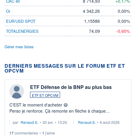
8 714,93
+0,17%
CAC 40
4 342,26
0,00%
Or
1,15586
0,00%
EUR/USD SPOT
74,09
-0,60%
TOTALENERGIES
Gérer mes listes
DERNIERS MESSAGES SUR LE FORUM ETF ET
OPCVM
ETF Défense de la BNP au plus bas
ETF ET OPCVM
C'EST le moment d'acheter 😄​
Perso je renforce. Çà remonte en flèche à chaque
suspission d'accord dans.la guerre du moyen-orient.
par
Renaud.S.
•
30 avr.
•
13:20
Renaud.S.
•
6 août 2026
Investissement long terme tip top pour sa retraite.
LU3 ...
17
commentaires
•
1
j'aime