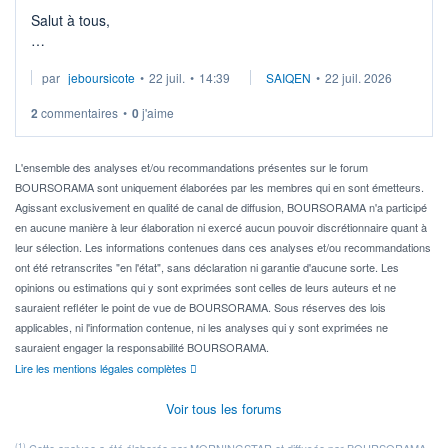
Salut à tous,
Je cherche à investir sur le secteur du calcul quantique, mais
par
jeboursicote
•
22 juil.
•
14:39
SAIQEN
•
22 juil. 2026
via un ETF plutôt que des actions individuelles.
2
commentaires
•
0
j'aime
Idéalement, je voudrais qu'il soit éligible au PEA.
Pour l' ...
L'ensemble des analyses et/ou recommandations présentes sur le forum
BOURSORAMA sont uniquement élaborées par les membres qui en sont émetteurs.
Agissant exclusivement en qualité de canal de diffusion, BOURSORAMA n'a participé
en aucune manière à leur élaboration ni exercé aucun pouvoir discrétionnaire quant à
leur sélection. Les informations contenues dans ces analyses et/ou recommandations
ont été retranscrites "en l'état", sans déclaration ni garantie d'aucune sorte. Les
opinions ou estimations qui y sont exprimées sont celles de leurs auteurs et ne
sauraient refléter le point de vue de BOURSORAMA. Sous réserves des lois
applicables, ni l'information contenue, ni les analyses qui y sont exprimées ne
sauraient engager la responsabilité BOURSORAMA.
Lire les mentions légales complètes
Voir tous les forums
(1)