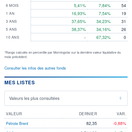
5,41%
7,84%
54
6 MOIS
16,93%
7,54%
19
1 AN
37,65%
34,23%
31
3 ANS
38,37%
34,16%
26
5 ANS
-
67,32%
0
10 ANS
*Rangs calculés en percentile par Morningstar sur la dernière valeur liquidative du
mois précédent.
Consulter les infos des autres fonds
MES LISTES
Valeurs les plus consultées
VALEUR
DERNIER
VAR.
82,35
-0,88%
Pétrole Brent