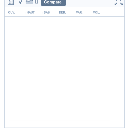
Compare
ACTIF NET (EUR)
754M / 31.07.26
r
OUV.
+HAUT
+BAS
DER.
VAR.
VOL.
NOTATION MORNINGSTAR ⁽¹⁾
RISQUE DU FONDS (SRI)
3
/7
+ PORTEFEUILLE
+ LISTE