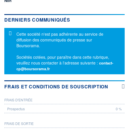
Non
DERNIERS COMMUNIQUÉS
Message d'information
Cette société n'est pas adhérente au service de
diffusion des communiqués de presse sur
Boursorama.
Sociétés cotées, pour paraître dans cette rubrique,
veuillez nous contacter à l'adresse suivante :
contact-
cp@boursorama.fr
FRAIS ET CONDITIONS DE SOUSCRIPTION
FRAIS D'ENTRÉE
PROSPECTUS
0 %
FRAIS DE SORTIE