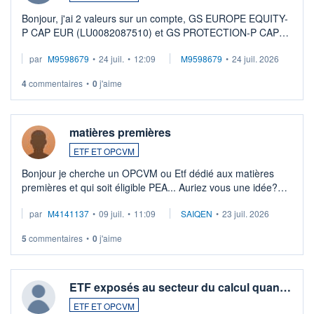
Bonjour, j'ai 2 valeurs sur un compte, GS EUROPE EQUITY-
P CAP EUR (LU0082087510) et GS PROTECTION-P CAP
EUR (LU0546913194), que je souhaite vendre. Lorsque je
par
M9598679
•
24 juil.
•
12:09
M9598679
•
24 juil. 2026
veux procéder à la vente, on me signale ...
4
commentaires
•
0
j'aime
matières premières
ETF ET OPCVM
Bonjour je cherche un OPCVM ou Etf dédié aux matières
premières et qui soit éligible PEA... Auriez vous une idée?
Merci de vos conseils
par
M4141137
•
09 juil.
•
11:09
SAIQEN
•
23 juil. 2026
5
commentaires
•
0
j'aime
ETF exposés au secteur du calcul quan…
ETF ET OPCVM