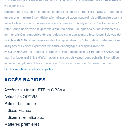
Cette analyse a été élaborée par MORNINGSTAR et diffusée par BOURSORAMA
le 30 juin 2026.
Agissant exclusivement en qualité de canal de diffusion, BOURSORAMA n'a participé
en aucune manière à son élaboration ni exercé aucun pouvoir discrétionnaire quant à
sa sélection. Les informations contenues dans cette analyse ont été retranscrites "en
l'état", sans déclaration ni garantie d'aucune sorte. Les opinions ou estimations qui y
sont exprimées sont celles de ses auteurs et ne sauraient refléter le point de vue de
BOURSORAMA. Sous réserves des lois applicables, ni l'information contenue, ni les
analyses qui y sont exprimées ne sauraient engager la responsabilité de
BOURSORAMA. Le contenu de l'analyse mis à disposition par BOURSORAMA est
fourni uniquement à titre d'information et n'a pas de valeur contractuelle. Il constitue
ainsi une simple aide à la décision dont l'utilisateur conserve l'absolue maîtrise.
Lire les mentions légales complètes
ACCÈS RAPIDES
Accéder au forum ETF et OPCVM
Actualités OPCVM
Points de marché
Indices France
Indices internationaux
Matières premières