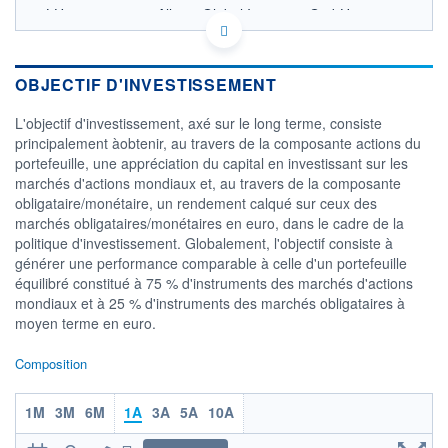
LU1971343642 - Allianz Global Investors GmbH
OPCVM DERNIER COURS CONNU AU 06/08/2026
Consulter le prospectus / DIC
OBJECTIF D'INVESTISSEMENT
1 700
L'objectif d'investissement, axé sur le long terme, consiste
1 600
principalement àobtenir, au travers de la composante actions du
1 500
portefeuille, une appréciation du capital en investissant sur les
1 400
marchés d'actions mondiaux et, au travers de la composante
1 300
obligataire/monétaire, un rendement calqué sur ceux des
03/12
07/04
05/08
marchés obligataires/monétaires en euro, dans le cadre de la
politique d'investissement. Globalement, l'objectif consiste à
CATÉGORIE MORNINGSTAR
générer une performance comparable à celle d'un portefeuille
Allocation EUR Agressive -
équilibré constitué à 75 % d'instruments des marchés d'actions
International
mondiaux et à 25 % d'instruments des marchés obligataires à
FONDS PARTENAIRES
moyen terme en euro.
TARIFS PRIVILÉGIÉS
0%
Composition
ÉLIGIBILITÉ
PEA
PEA-PME
BOURSOVIE LUX
BOURSOVIE
CTO BUSINESS
1M
3M
6M
1A
3A
5A
10A
Non éligible Boursobank