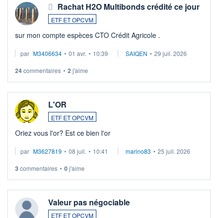
Rachat H2O Multibonds crédité ce jour
ETF ET OPCVM
sur mon compte espèces CTO Crédit Agricole .
par
M3406634
•
01 avr.
•
10:39
SAIQEN
•
29 juil. 2026
24
commentaires
•
2
j'aime
L'OR
ETF ET OPCVM
Oriez vous l'or? Est ce bien l'or
par
M3627819
•
08 juil.
•
10:41
marino83
•
25 juil. 2026
3
commentaires
•
0
j'aime
Valeur pas négociable
ETF ET OPCVM