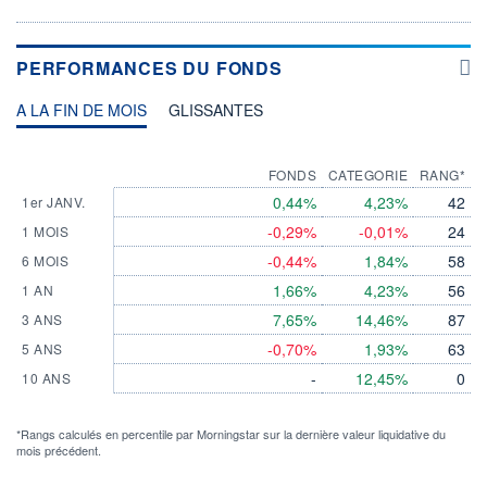
PERFORMANCES DU FONDS
A LA FIN DE MOIS
GLISSANTES
FONDS
CATEGORIE
RANG*
0,44%
4,23%
42
1er JANV.
-0,29%
-0,01%
24
1 MOIS
-0,44%
1,84%
58
6 MOIS
1,66%
4,23%
56
1 AN
7,65%
14,46%
87
3 ANS
-0,70%
1,93%
63
5 ANS
-
12,45%
0
10 ANS
*Rangs calculés en percentile par Morningstar sur la dernière valeur liquidative du
mois précédent.