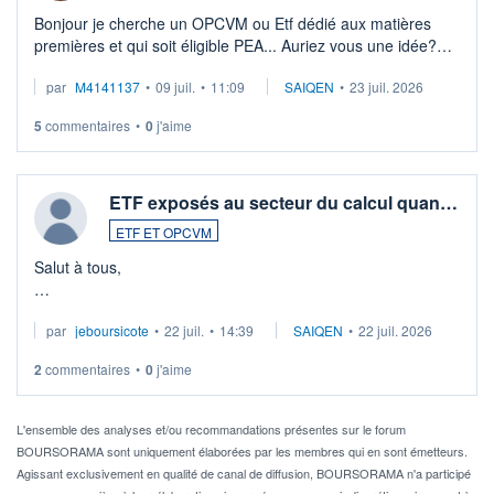
Bonjour je cherche un OPCVM ou Etf dédié aux matières
premières et qui soit éligible PEA... Auriez vous une idée?
Merci de vos conseils
par
M4141137
•
09 juil.
•
11:09
SAIQEN
•
23 juil. 2026
5
commentaires
•
0
j'aime
ETF exposés au secteur du calcul quan…
ETF ET OPCVM
Salut à tous,
Je cherche à investir sur le secteur du calcul quantique, mais
par
jeboursicote
•
22 juil.
•
14:39
SAIQEN
•
22 juil. 2026
via un ETF plutôt que des actions individuelles.
2
commentaires
•
0
j'aime
Idéalement, je voudrais qu'il soit éligible au PEA.
Pour l' ...
L'ensemble des analyses et/ou recommandations présentes sur le forum
BOURSORAMA sont uniquement élaborées par les membres qui en sont émetteurs.
Agissant exclusivement en qualité de canal de diffusion, BOURSORAMA n'a participé