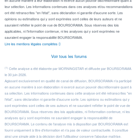
en aucune manière à leur élaboration ni exercé aucun pouvoir discrétionnaire quant à
leur sélection. Les informations contenues dans ces analyses et/ou recommandations
ont été retranscrites "en l'état", sans déclaration ni garantie d'aucune sorte. Les
opinions ou estimations qui y sont exprimées sont celles de leurs auteurs et ne
sauraient refléter le point de vue de BOURSORAMA. Sous réserves des lois
applicables, ni l'information contenue, ni les analyses qui y sont exprimées ne
sauraient engager la responsabilité BOURSORAMA.
Lire les mentions légales complètes
Voir tous les forums
(1)
Cette analyse a été élaborée par MORNINGSTAR et diffusée par BOURSORAMA
le 30 juin 2026.
Agissant exclusivement en qualité de canal de diffusion, BOURSORAMA n'a participé
en aucune manière à son élaboration ni exercé aucun pouvoir discrétionnaire quant à
sa sélection. Les informations contenues dans cette analyse ont été retranscrites "en
l'état", sans déclaration ni garantie d'aucune sorte. Les opinions ou estimations qui y
sont exprimées sont celles de ses auteurs et ne sauraient refléter le point de vue de
BOURSORAMA. Sous réserves des lois applicables, ni l'information contenue, ni les
analyses qui y sont exprimées ne sauraient engager la responsabilité de
BOURSORAMA. Le contenu de l'analyse mis à disposition par BOURSORAMA est
fourni uniquement à titre d'information et n'a pas de valeur contractuelle. Il constitue
ainsi une simple aide à la décision dont l'utilisateur conserve l'absolue maîtrise.