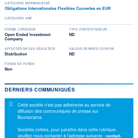
CATÉGORIE MORNINGSTAR
Obligations Internationales Flexibles Couvertes en EUR
CATÉGORIE AMF
FORME JURIDIQUE
TYPE D'INVESTISSEUR
Open Ended Investment
ND
Company
AFFECTATION DES RÉSULTATS
VALEUR DERNIER COUPON
Distribution
ND
FONDS DE FONDS
Non
DERNIERS COMMUNIQUÉS
Message d'information
Cette société n'est pas adhérente au service de
diffusion des communiqués de presse sur
Boursorama.
Sociétés cotées, pour paraître dans cette rubrique,
veuillez nous contacter à l'adresse suivante :
contact-