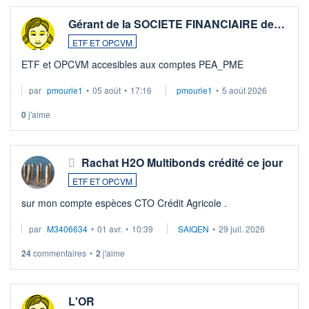
Gérant de la SOCIETE FINANCIAIRE de…
ETF ET OPCVM
ETF et OPCVM accesibles aux comptes PEA_PME
par
pmourie1
•
05 août
•
17:16
pmourie1
•
5 août 2026
0
j'aime
Rachat H2O Multibonds crédité ce jour
ETF ET OPCVM
sur mon compte espèces CTO Crédit Agricole .
par
M3406634
•
01 avr.
•
10:39
SAIQEN
•
29 juil. 2026
24
commentaires
•
2
j'aime
L'OR