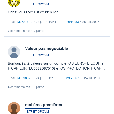
ETF ET OPCVM
Oriez vous l'or? Est ce bien l'or
par
M3627819
•
08 juil.
•
10:41
marino83
•
25 juil. 2026
3
commentaires
•
0
j'aime
Valeur pas négociable
ETF ET OPCVM
Bonjour, j'ai 2 valeurs sur un compte, GS EUROPE EQUITY-
P CAP EUR (LU0082087510) et GS PROTECTION-P CAP
EUR (LU0546913194), que je souhaite vendre. Lorsque je
par
M9598679
•
24 juil.
•
12:09
M9598679
•
24 juil. 2026
veux procéder à la vente, on me signale ...
4
commentaires
•
0
j'aime
matières premières
ETF ET OPCVM