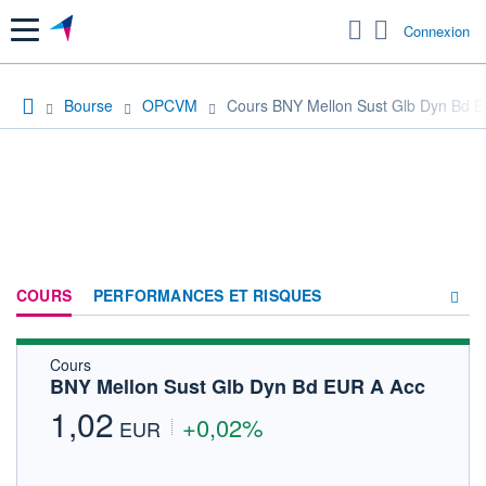
Menu
Connexion
Bourse
OPCVM
Cours BNY Mellon Sust Glb Dyn Bd 
COURS
PERFORMANCES ET RISQUES
Cours
COMPOSITION
BNY Mellon Sust Glb Dyn Bd EUR A Acc
ACTUALITÉS
1,02
+0,02%
EUR
FORUM
HISTORIQUE