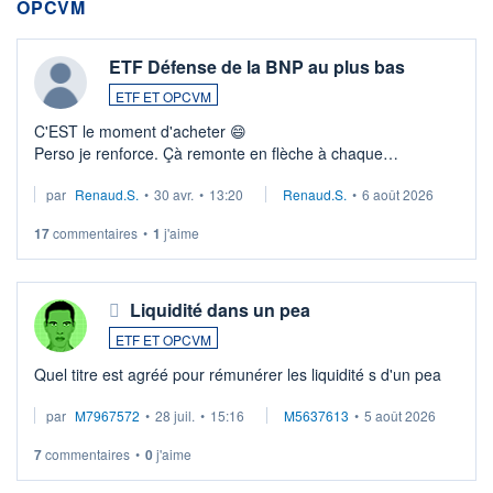
OPCVM
ETF Défense de la BNP au plus bas
ETF ET OPCVM
C'EST le moment d'acheter 😄​
Perso je renforce. Çà remonte en flèche à chaque
suspission d'accord dans.la guerre du moyen-orient.
par
Renaud.S.
•
30 avr.
•
13:20
Renaud.S.
•
6 août 2026
Investissement long terme tip top pour sa retraite.
LU3 ...
17
commentaires
•
1
j'aime
Liquidité dans un pea
ETF ET OPCVM
Quel titre est agréé pour rémunérer les liquidité s d'un pea
par
M7967572
•
28 juil.
•
15:16
M5637613
•
5 août 2026
7
commentaires
•
0
j'aime