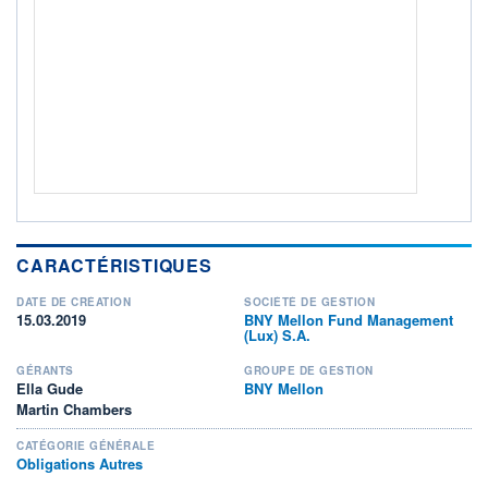
Non éligible Boursobank
ACTIF NET (EUR)
721K / 31.07.26
NOTATION MORNINGSTAR ⁽¹⁾
RISQUE DU FONDS (SRI)
2
/7
+ PORTEFEUILLE
+ LISTE
CARACTÉRISTIQUES
DATE DE CRÉATION
SOCIÉTÉ DE GESTION
15.03.2019
BNY Mellon Fund Management
(Lux) S.A.
GÉRANTS
GROUPE DE GESTION
Ella Gude
BNY Mellon
Martin Chambers
CATÉGORIE GÉNÉRALE
Obligations Autres