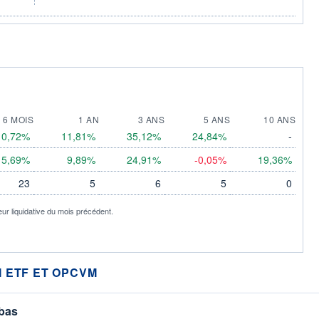
6 MOIS
1 AN
3 ANS
5 ANS
10 ANS
0,72%
11,81%
35,12%
24,84%
-
5,69%
9,89%
24,91%
-0,05%
19,36%
23
5
6
5
0
eur liquidative du mois précédent.
 ETF ET OPCVM
 bas