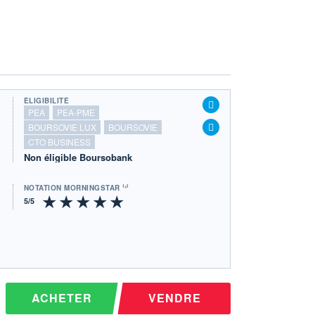
ÉLIGIBILITÉ
PEA
PEA-PME
BOURSOVIE LUX
BOURSOVIE
CTO BUSINESS
Non éligible Boursobank
NOTATION MORNINGSTAR ⁽¹⁾
ACHETER
VENDRE