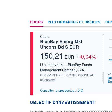
COURS
PERFORMANCES ET RISQUES
CO
Cours
BlueBay Emerg Mkt
Uncons Bd S EUR
150,21
-0,04%
EUR
LU1932873950 - BlueBay Funds
Management Company S.A.
CA
OPCVM DERNIER COURS CONNU AU
Ob
06/08/2026
Em
Consulter le prospectus / DIC
OBJECTIF D'INVESTISSEMENT
Le fonds vise à vous assurer un rendement indépen