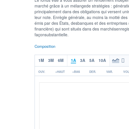
marché grâce à un mélangede stratégies : génération 
principalement dans des obligations qui versent unin
leur note. Enrègle générale, au moins la moitié des
émis par des États, desbanques et des entreprises (
financière) qui sont situés dans des marchésenregi
façonsubstantielle.
Composition
1M
3M
6M
1A
3A
5A
10A
OUV.
+HAUT
+BAS
DER.
VAR.
VOL