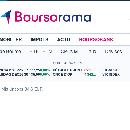
MOBILIER
IMPÔTS
ACTU
BOURSOBANK
 de Bourse
ETF - ETN
OPCVM
Taux
Devises
CHIFFRES-CLÉS
NI S&P SEP26
7 777,25
0,00%
PÉTROLE BRENT
82,35
$US
EUR/USD
ASDAQ DEC26
30 135,00
0,00%
ONCE D'OR
4 342,26
$US
VIX INDEX
g Mkt Uncons Bd S EUR