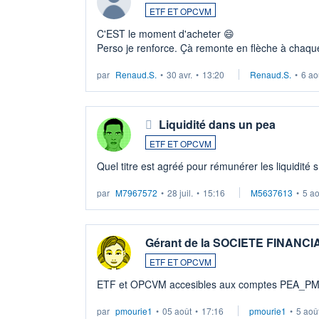
ETF ET OPCVM
C'EST le moment d'acheter 😄​
Perso je renforce. Çà remonte en flèche à chaque
LU3 ...
par
Renaud.S.
•
30 avr.
•
13:20
Renaud.S.
•
6 ao
Liquidité dans un pea
ETF ET OPCVM
Quel titre est agréé pour rémunérer les liquidité 
par
M7967572
•
28 juil.
•
15:16
M5637613
•
5 a
Gérant de la SOCIETE FINANC
ETF ET OPCVM
ETF et OPCVM accesibles aux comptes PEA_P
par
pmourie1
•
05 août
•
17:16
pmourie1
•
5 aoû