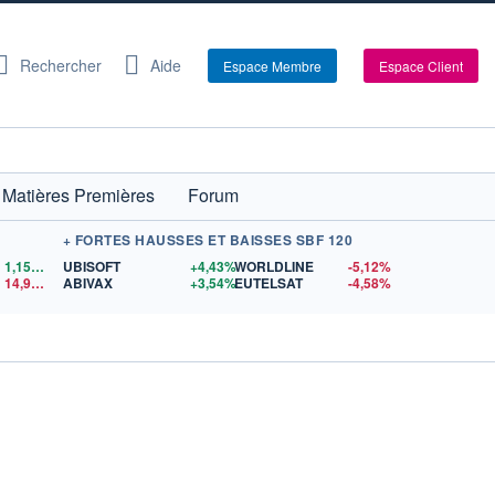
Rechercher
Aide
Espace Membre
Espace Client
Matières Premières
Forum
+ FORTES HAUSSES ET BAISSES SBF 120
1,1559
$US
UBISOFT
+4,43%
WORLDLINE
-5,12%
14,90
$US
ABIVAX
+3,54%
EUTELSAT
-4,58%