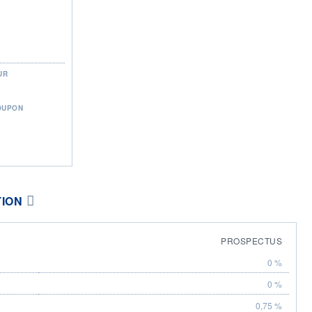
UR
OUPON
TION
PROSPECTUS
0 %
0 %
0,75 %