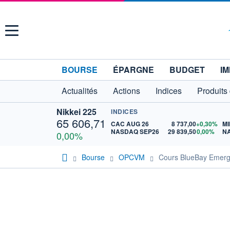
Menu
BOURSE
ÉPARGNE
BUDGET
IM
Actualités
Actions
Indices
Produits
Nikkei 225
INDICES
65 606,71
CAC AUG 26
8 737,00
+0,30%
MI
NASDAQ SEP26
29 839,50
0,00%
N
0,00%
Bourse
OPCVM
Cours BlueBay Emer