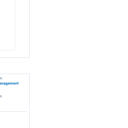
ON
anagement
N