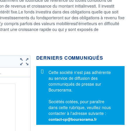
de revenus et croissance du montant initialinvesti. Il investit
térêt fixe.Le fonds investira dans des obligations quelle que soit
 investissements du fondsporteront sur des obligations à revenu fixe
y compris parfois des valeurs mobilièresd'émetteurs en difficulté
strant une croissance rapide ou qui y sont exposés de
DERNIERS COMMUNIQUÉS
Message d'information
Cette société n'est pas adhérente
.
au service de diffusion des
communiqués de presse sur
Boursorama.
Sociétés cotées, pour paraître
dans cette rubrique, veuillez nous
contacter à l'adresse suivante :
contact-cp@boursorama.fr