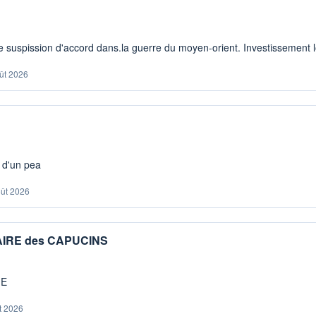
 suspission d'accord dans.la guerre du moyen-orient. Investissement lo
ût 2026
s d'un pea
oût 2026
IAIRE des CAPUCINS
ME
t 2026