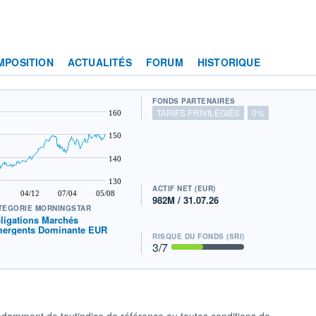
MPOSITION
ACTUALITÉS
FORUM
HISTORIQUE
FONDS PARTENAIRES
TARIFS PRIVILÉGIÉS
0%
160
150
140
130
ACTIF NET (EUR)
04/12
07/04
05/08
982M / 31.07.26
TÉGORIE MORNINGSTAR
ligations Marchés
ergents Dominante EUR
RISQUE DU FONDS (SRI)
3
/7
damment de toutindice de référence ou toutes conditions de