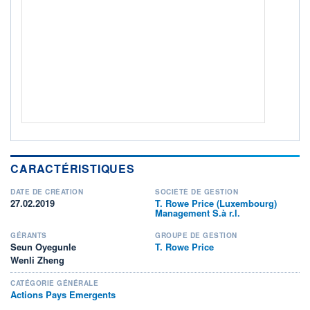
Non éligible Boursobank
ACTIF NET (EUR)
82M / 31.07.26
NOTATION MORNINGSTAR ⁽¹⁾
RISQUE DU FONDS (SRI)
4
/7
+ PORTEFEUILLE
+ LISTE
CARACTÉRISTIQUES
DATE DE CRÉATION
SOCIÉTÉ DE GESTION
27.02.2019
T. Rowe Price (Luxembourg)
Management S.à r.l.
GÉRANTS
GROUPE DE GESTION
Seun Oyegunle
T. Rowe Price
Wenli Zheng
CATÉGORIE GÉNÉRALE
Actions Pays Emergents