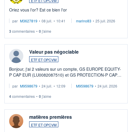
ETF ET OPCVM
Oriez vous l'or? Est ce bien l'or
par
M3627819
•
08 juil.
•
10:41
marino83
•
25 juil. 2026
3
commentaires
•
0
j'aime
Valeur pas négociable
ETF ET OPCVM
Bonjour, j'ai 2 valeurs sur un compte, GS EUROPE EQUITY-
P CAP EUR (LU0082087510) et GS PROTECTION-P CAP
EUR (LU0546913194), que je souhaite vendre. Lorsque je
par
M9598679
•
24 juil.
•
12:09
M9598679
•
24 juil. 2026
veux procéder à la vente, on me signale ...
4
commentaires
•
0
j'aime
matières premières
ETF ET OPCVM