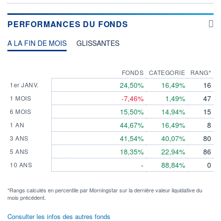
PERFORMANCES DU FONDS
A LA FIN DE MOIS
GLISSANTES
FONDS
CATEGORIE
RANG*
24,50%
16,49%
16
1er JANV.
-7,46%
1,49%
47
1 MOIS
15,50%
14,94%
15
6 MOIS
44,67%
16,49%
8
1 AN
41,54%
40,07%
80
3 ANS
18,35%
22,94%
86
5 ANS
-
88,84%
0
10 ANS
*Rangs calculés en percentile par Morningstar sur la dernière valeur liquidative du
mois précédent.
Consulter les infos des autres fonds