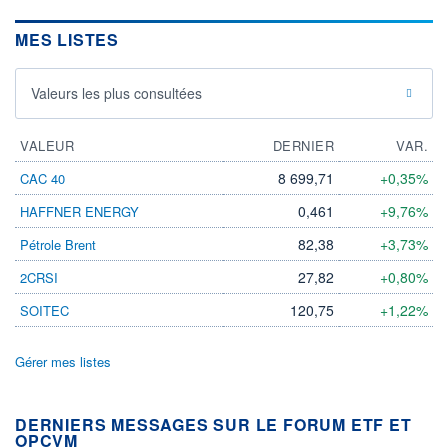
MES LISTES
Valeurs les plus consultées
VALEUR
DERNIER
VAR.
8 699,71
+0,35%
CAC 40
0,461
+9,76%
HAFFNER ENERGY
82,38
+3,73%
Pétrole Brent
27,82
+0,80%
2CRSI
120,75
+1,22%
SOITEC
Gérer mes listes
DERNIERS MESSAGES SUR LE FORUM ETF ET
OPCVM