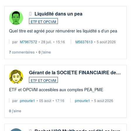
Liquidité dans un pea
ETF ET OPCVM
Quel titre est agréé pour rémunérer les liquidité s d'un pea
par
M7967572
•
28 juil.
•
15:16
M5637613
•
5 août 2026
7
commentaires
•
0
j'aime
Gérant de la SOCIETE FINANCIAIRE de…
ETF ET OPCVM
ETF et OPCVM accesibles aux comptes PEA_PME
par
pmourie1
•
05 août
•
17:16
pmourie1
•
5 août 2026
0
j'aime