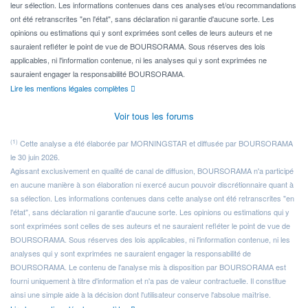
leur sélection. Les informations contenues dans ces analyses et/ou recommandations
ont été retranscrites "en l'état", sans déclaration ni garantie d'aucune sorte. Les
opinions ou estimations qui y sont exprimées sont celles de leurs auteurs et ne
sauraient refléter le point de vue de BOURSORAMA. Sous réserves des lois
applicables, ni l'information contenue, ni les analyses qui y sont exprimées ne
sauraient engager la responsabilité BOURSORAMA.
Lire les mentions légales complètes
Voir tous les forums
(1)
Cette analyse a été élaborée par MORNINGSTAR et diffusée par BOURSORAMA
le 30 juin 2026.
Agissant exclusivement en qualité de canal de diffusion, BOURSORAMA n'a participé
en aucune manière à son élaboration ni exercé aucun pouvoir discrétionnaire quant à
sa sélection. Les informations contenues dans cette analyse ont été retranscrites "en
l'état", sans déclaration ni garantie d'aucune sorte. Les opinions ou estimations qui y
sont exprimées sont celles de ses auteurs et ne sauraient refléter le point de vue de
BOURSORAMA. Sous réserves des lois applicables, ni l'information contenue, ni les
analyses qui y sont exprimées ne sauraient engager la responsabilité de
BOURSORAMA. Le contenu de l'analyse mis à disposition par BOURSORAMA est
fourni uniquement à titre d'information et n'a pas de valeur contractuelle. Il constitue
ainsi une simple aide à la décision dont l'utilisateur conserve l'absolue maîtrise.