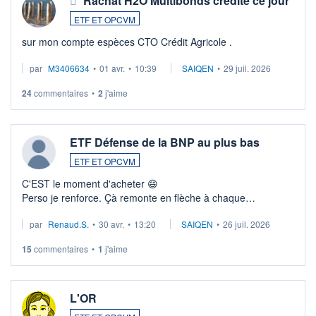
Rachat H2O Multibonds crédité ce jour
ETF ET OPCVM
sur mon compte espèces CTO Crédit Agricole .
par
M3406634
•
01 avr.
•
10:39
SAIQEN
•
29 juil. 2026
24
commentaires
•
2
j'aime
ETF Défense de la BNP au plus bas
ETF ET OPCVM
C'EST le moment d'acheter 😄​
Perso je renforce. Çà remonte en flèche à chaque
suspission d'accord dans.la guerre du moyen-orient.
par
Renaud.S.
•
30 avr.
•
13:20
SAIQEN
•
26 juil. 2026
Investissement long terme tip top pour sa retraite.
LU3 ...
15
commentaires
•
1
j'aime
L'OR