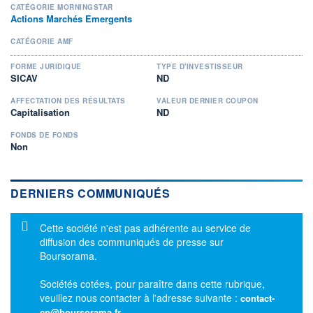
CATÉGORIE MORNINGSTAR
Actions Marchés Emergents
CATÉGORIE AMF
FORME JURIDIQUE
TYPE D'INVESTISSEUR
SICAV
ND
AFFECTATION DES RÉSULTATS
VALEUR DERNIER COUPON
Capitalisation
ND
FONDS DE FONDS
Non
DERNIERS COMMUNIQUÉS
Message d'information
Cette société n'est pas adhérente au service de
diffusion des communiqués de presse sur
Boursorama.
Sociétés cotées, pour paraître dans cette rubrique,
veuillez nous contacter à l'adresse suivante :
contact-
cp@boursorama.fr