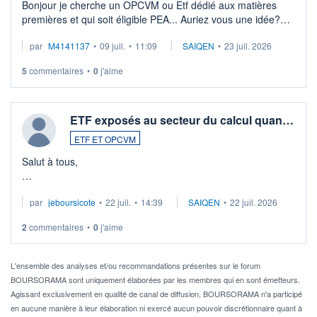
Bonjour je cherche un OPCVM ou Etf dédié aux matières
premières et qui soit éligible PEA... Auriez vous une idée?
Merci de vos conseils
par
M4141137
•
09 juil.
•
11:09
SAIQEN
•
23 juil. 2026
5
commentaires
•
0
j'aime
ETF exposés au secteur du calcul quan…
ETF ET OPCVM
Salut à tous,
Je cherche à investir sur le secteur du calcul quantique, mais
par
jeboursicote
•
22 juil.
•
14:39
SAIQEN
•
22 juil. 2026
via un ETF plutôt que des actions individuelles.
2
commentaires
•
0
j'aime
Idéalement, je voudrais qu'il soit éligible au PEA.
Pour l' ...
L'ensemble des analyses et/ou recommandations présentes sur le forum
BOURSORAMA sont uniquement élaborées par les membres qui en sont émetteurs.
Agissant exclusivement en qualité de canal de diffusion, BOURSORAMA n'a participé
en aucune manière à leur élaboration ni exercé aucun pouvoir discrétionnaire quant à