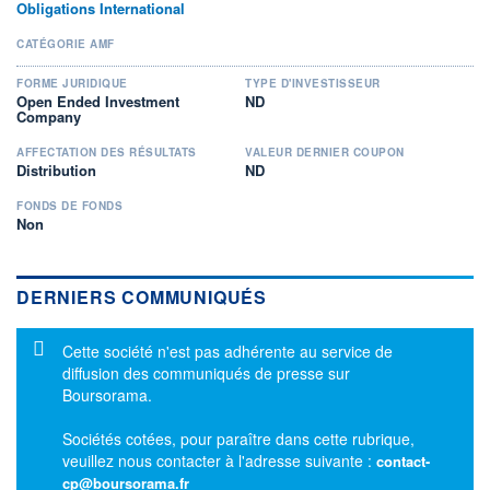
Obligations International
CATÉGORIE AMF
FORME JURIDIQUE
TYPE D'INVESTISSEUR
Open Ended Investment
ND
Company
AFFECTATION DES RÉSULTATS
VALEUR DERNIER COUPON
Distribution
ND
FONDS DE FONDS
Non
DERNIERS COMMUNIQUÉS
Message d'information
Cette société n'est pas adhérente au service de
diffusion des communiqués de presse sur
Boursorama.
Sociétés cotées, pour paraître dans cette rubrique,
veuillez nous contacter à l'adresse suivante :
contact-
cp@boursorama.fr