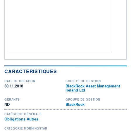
ACTIF NET (EUR)
1 004M / 31.07.26
NOTATION MORNINGSTAR ⁽¹⁾
RISQUE DU FONDS (SRI)
3
/7
+ PORTEFEUILLE
+ LISTE
CARACTÉRISTIQUES
DATE DE CRÉATION
SOCIÉTÉ DE GESTION
30.11.2018
BlackRock Asset Management
Ireland Ltd
GÉRANTS
GROUPE DE GESTION
ND
BlackRock
CATÉGORIE GÉNÉRALE
Obligations Autres
CATÉGORIE MORNINGSTAR