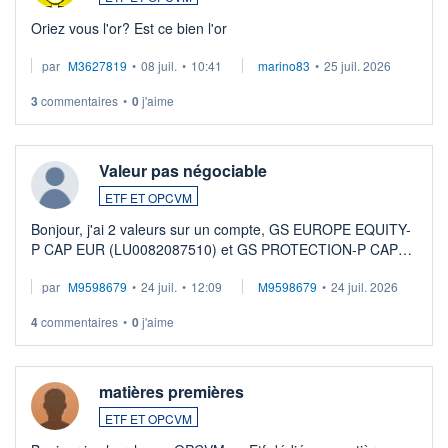
Oriez vous l'or? Est ce bien l'or
par
M3627819
•
08 juil.
•
10:41
marino83
•
25 juil. 2026
3
commentaires
•
0
j'aime
Valeur pas négociable
ETF ET OPCVM
Bonjour, j'ai 2 valeurs sur un compte, GS EUROPE EQUITY-
P CAP EUR (LU0082087510) et GS PROTECTION-P CAP
EUR (LU0546913194), que je souhaite vendre. Lorsque je
par
M9598679
•
24 juil.
•
12:09
M9598679
•
24 juil. 2026
veux procéder à la vente, on me signale ...
4
commentaires
•
0
j'aime
matières premières
ETF ET OPCVM