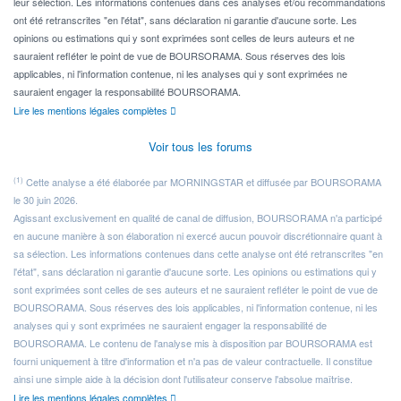
leur sélection. Les informations contenues dans ces analyses et/ou recommandations
ont été retranscrites "en l'état", sans déclaration ni garantie d'aucune sorte. Les
opinions ou estimations qui y sont exprimées sont celles de leurs auteurs et ne
sauraient refléter le point de vue de BOURSORAMA. Sous réserves des lois
applicables, ni l'information contenue, ni les analyses qui y sont exprimées ne
sauraient engager la responsabilité BOURSORAMA.
Lire les mentions légales complètes
Voir tous les forums
(1)
Cette analyse a été élaborée par MORNINGSTAR et diffusée par BOURSORAMA
le 30 juin 2026.
Agissant exclusivement en qualité de canal de diffusion, BOURSORAMA n'a participé
en aucune manière à son élaboration ni exercé aucun pouvoir discrétionnaire quant à
sa sélection. Les informations contenues dans cette analyse ont été retranscrites "en
l'état", sans déclaration ni garantie d'aucune sorte. Les opinions ou estimations qui y
sont exprimées sont celles de ses auteurs et ne sauraient refléter le point de vue de
BOURSORAMA. Sous réserves des lois applicables, ni l'information contenue, ni les
analyses qui y sont exprimées ne sauraient engager la responsabilité de
BOURSORAMA. Le contenu de l'analyse mis à disposition par BOURSORAMA est
fourni uniquement à titre d'information et n'a pas de valeur contractuelle. Il constitue
ainsi une simple aide à la décision dont l'utilisateur conserve l'absolue maîtrise.
Lire les mentions légales complètes