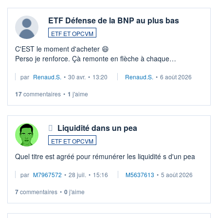
ETF Défense de la BNP au plus bas
ETF ET OPCVM
C'EST le moment d'acheter 😄​
Perso je renforce. Çà remonte en flèche à chaque
suspission d'accord dans.la guerre du moyen-orient.
par
Renaud.S.
•
30 avr.
•
13:20
Renaud.S.
•
6 août 2026
Investissement long terme tip top pour sa retraite.
LU3 ...
17
commentaires
•
1
j'aime
Liquidité dans un pea
ETF ET OPCVM
Quel titre est agréé pour rémunérer les liquidité s d'un pea
par
M7967572
•
28 juil.
•
15:16
M5637613
•
5 août 2026
7
commentaires
•
0
j'aime