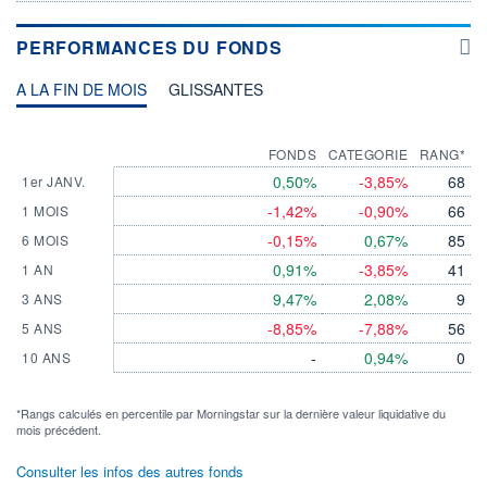
PERFORMANCES DU FONDS
A LA FIN DE MOIS
GLISSANTES
FONDS
CATEGORIE
RANG*
0,50%
-3,85%
68
1er JANV.
-1,42%
-0,90%
66
1 MOIS
-0,15%
0,67%
85
6 MOIS
0,91%
-3,85%
41
1 AN
9,47%
2,08%
9
3 ANS
-8,85%
-7,88%
56
5 ANS
-
0,94%
0
10 ANS
*Rangs calculés en percentile par Morningstar sur la dernière valeur liquidative du
mois précédent.
Consulter les infos des autres fonds