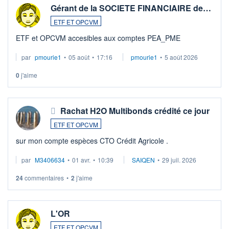
Gérant de la SOCIETE FINANCIAIRE de…
ETF ET OPCVM
ETF et OPCVM accesibles aux comptes PEA_PME
par
pmourie1
•
05 août
•
17:16
pmourie1
•
5 août 2026
0
j'aime
Rachat H2O Multibonds crédité ce jour
ETF ET OPCVM
sur mon compte espèces CTO Crédit Agricole .
par
M3406634
•
01 avr.
•
10:39
SAIQEN
•
29 juil. 2026
24
commentaires
•
2
j'aime
L'OR
ETF ET OPCVM