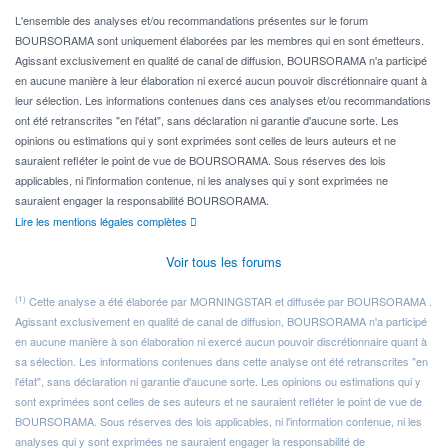
Pour l' ...
L'ensemble des analyses et/ou recommandations présentes sur le forum
BOURSORAMA sont uniquement élaborées par les membres qui en sont émetteurs.
Agissant exclusivement en qualité de canal de diffusion, BOURSORAMA n'a participé
en aucune manière à leur élaboration ni exercé aucun pouvoir discrétionnaire quant à
leur sélection. Les informations contenues dans ces analyses et/ou recommandations
ont été retranscrites "en l'état", sans déclaration ni garantie d'aucune sorte. Les
opinions ou estimations qui y sont exprimées sont celles de leurs auteurs et ne
sauraient refléter le point de vue de BOURSORAMA. Sous réserves des lois
applicables, ni l'information contenue, ni les analyses qui y sont exprimées ne
sauraient engager la responsabilité BOURSORAMA.
Lire les mentions légales complètes
Voir tous les forums
(1)
Cette analyse a été élaborée par MORNINGSTAR et diffusée par BOURSORAMA .
Agissant exclusivement en qualité de canal de diffusion, BOURSORAMA n'a participé
en aucune manière à son élaboration ni exercé aucun pouvoir discrétionnaire quant à
sa sélection. Les informations contenues dans cette analyse ont été retranscrites "en
l'état", sans déclaration ni garantie d'aucune sorte. Les opinions ou estimations qui y
sont exprimées sont celles de ses auteurs et ne sauraient refléter le point de vue de
BOURSORAMA. Sous réserves des lois applicables, ni l'information contenue, ni les
analyses qui y sont exprimées ne sauraient engager la responsabilité de