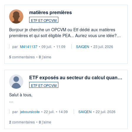
matières premières
ETF ET OPCVM
Bonjour je cherche un OPCVM ou Etf dédié aux matières
premières et qui soit éligible PEA... Auriez vous une idée?
Merci de vos conseils
par
M4141137
•
09 juil.
•
11:09
SAIQEN
•
23 juil. 2026
5
commentaires
•
0
j'aime
ETF exposés au secteur du calcul quan…
ETF ET OPCVM
Salut à tous,
Je cherche à investir sur le secteur du calcul quantique, mais
par
jeboursicote
•
22 juil.
•
14:39
SAIQEN
•
22 juil. 2026
via un ETF plutôt que des actions individuelles.
2
commentaires
•
0
j'aime
Idéalement, je voudrais qu'il soit éligible au PEA.