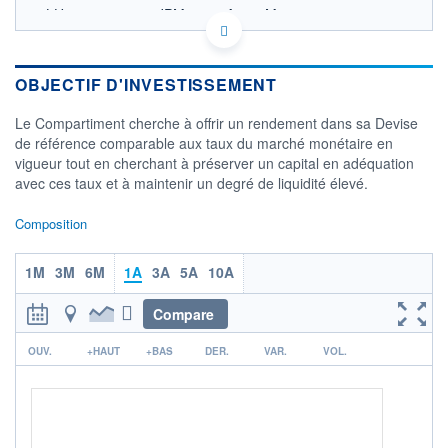
LU1850238343 - JPMorgan Asset Management
(Europe) S.à r.l.
OPCVM DERNIER COURS CONNU AU 22/06/2021
Consulter le prospectus / DIC
OBJECTIF D'INVESTISSEMENT
Le Compartiment cherche à offrir un rendement dans sa Devise
CATÉGORIE MORNINGSTAR
Monétaires USD Court
de référence comparable aux taux du marché monétaire en
Terme
vigueur tout en cherchant à préserver un capital en adéquation
avec ces taux et à maintenir un degré de liquidité élevé.
FONDS PARTENAIRES
TARIFS PRIVILÉGIÉS
0%
Composition
ÉLIGIBILITÉ
PEA
PEA-PME
BOURSOVIE LUX
BOURSOVIE
1M
3M
6M
1A
3A
5A
10A
CTO BUSINESS
Non éligible Boursobank
Compare
ACTIF NET (EUR)
r
0K / -
OUV.
+HAUT
+BAS
DER.
VAR.
VOL.
NOTATION MORNINGSTAR ⁽¹⁾
RISQUE DU FONDS (SRI)