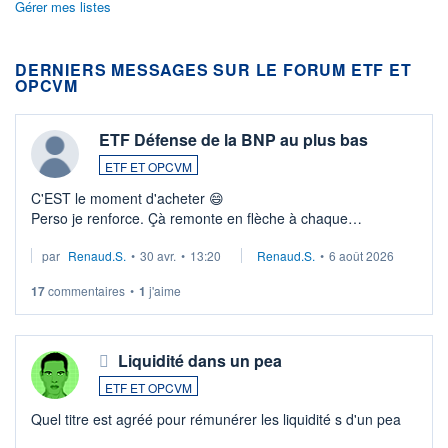
Gérer mes listes
DERNIERS MESSAGES SUR LE FORUM ETF ET
OPCVM
ETF Défense de la BNP au plus bas
ETF ET OPCVM
C'EST le moment d'acheter 😄​
Perso je renforce. Çà remonte en flèche à chaque
suspission d'accord dans.la guerre du moyen-orient.
par
Renaud.S.
•
30 avr.
•
13:20
Renaud.S.
•
6 août 2026
Investissement long terme tip top pour sa retraite.
LU3 ...
17
commentaires
•
1
j'aime
Liquidité dans un pea
ETF ET OPCVM
Quel titre est agréé pour rémunérer les liquidité s d'un pea