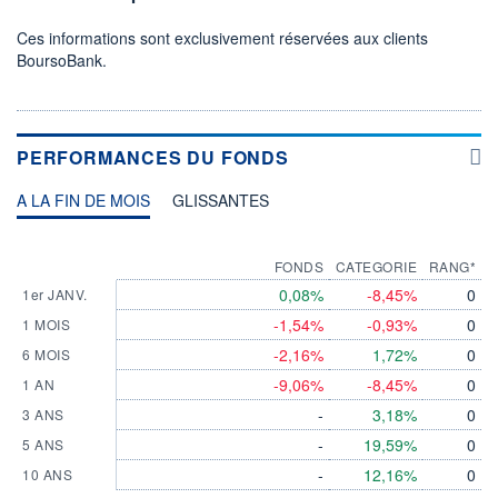
Ces informations sont exclusivement réservées aux clients
BoursoBank.
PERFORMANCES DU FONDS
A LA FIN DE MOIS
GLISSANTES
FONDS
CATEGORIE
RANG*
0,08%
-8,45%
0
1er JANV.
-1,54%
-0,93%
0
1 MOIS
-2,16%
1,72%
0
6 MOIS
-9,06%
-8,45%
0
1 AN
-
3,18%
0
3 ANS
-
19,59%
0
5 ANS
-
12,16%
0
10 ANS