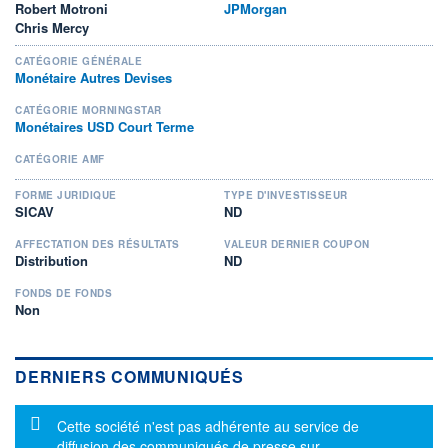
Robert Motroni
JPMorgan
Chris Mercy
CATÉGORIE GÉNÉRALE
Monétaire Autres Devises
CATÉGORIE MORNINGSTAR
Monétaires USD Court Terme
CATÉGORIE AMF
FORME JURIDIQUE
TYPE D'INVESTISSEUR
SICAV
ND
AFFECTATION DES RÉSULTATS
VALEUR DERNIER COUPON
Distribution
ND
FONDS DE FONDS
Non
DERNIERS COMMUNIQUÉS
Message d'information
Cette société n'est pas adhérente au service de
diffusion des communiqués de presse sur