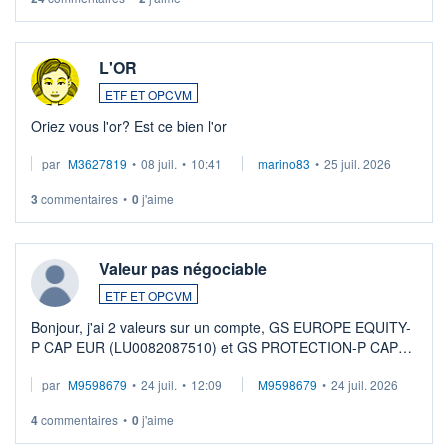
L'OR
ETF ET OPCVM
Oriez vous l'or? Est ce bien l'or
par
M3627819
•
08 juil.
•
10:41
marino83
•
25 juil. 2026
3
commentaires
•
0
j'aime
Valeur pas négociable
ETF ET OPCVM
Bonjour, j'ai 2 valeurs sur un compte, GS EUROPE EQUITY-
P CAP EUR (LU0082087510) et GS PROTECTION-P CAP
EUR (LU0546913194), que je souhaite vendre. Lorsque je
par
M9598679
•
24 juil.
•
12:09
M9598679
•
24 juil. 2026
veux procéder à la vente, on me signale ...
4
commentaires
•
0
j'aime