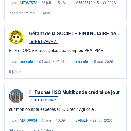
par
M7967572
•
28 juil.
•
15:16
M5637613
•
5 août 2026
7
commentaires
•
0
j'aime
Gérant de la SOCIETE FINANCIAIRE de…
ETF ET OPCVM
ETF et OPCVM accesibles aux comptes PEA_PME
par
pmourie1
•
05 août
•
17:16
pmourie1
•
5 août 2026
0
j'aime
Rachat H2O Multibonds crédité ce jour
ETF ET OPCVM
sur mon compte espèces CTO Crédit Agricole .
par
M3406634
•
01 avr.
•
10:39
SAIQEN
•
29 juil. 2026
24
commentaires
•
2
j'aime