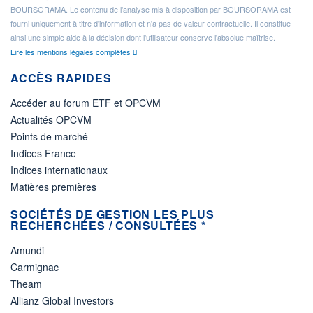
BOURSORAMA. Le contenu de l'analyse mis à disposition par BOURSORAMA est
fourni uniquement à titre d'information et n'a pas de valeur contractuelle. Il constitue
ainsi une simple aide à la décision dont l'utilisateur conserve l'absolue maîtrise.
Lire les mentions légales complètes
ACCÈS RAPIDES
Accéder au forum ETF et OPCVM
Actualités OPCVM
Points de marché
Indices France
Indices internationaux
Matières premières
SOCIÉTÉS DE GESTION LES PLUS
RECHERCHÉES / CONSULTÉES *
Amundi
Carmignac
Theam
Allianz Global Investors