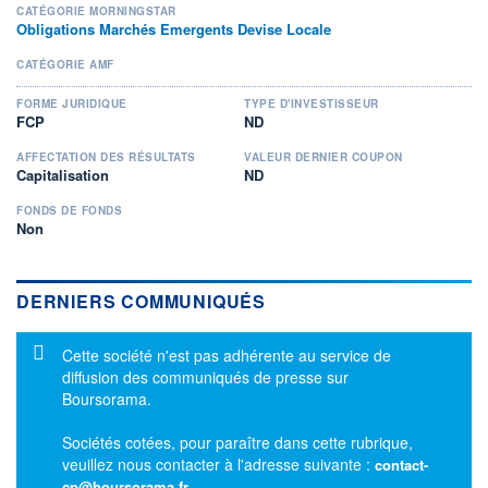
CATÉGORIE MORNINGSTAR
Obligations Marchés Emergents Devise Locale
CATÉGORIE AMF
FORME JURIDIQUE
TYPE D'INVESTISSEUR
FCP
ND
AFFECTATION DES RÉSULTATS
VALEUR DERNIER COUPON
Capitalisation
ND
FONDS DE FONDS
Non
DERNIERS COMMUNIQUÉS
Message d'information
Cette société n'est pas adhérente au service de
diffusion des communiqués de presse sur
Boursorama.
Sociétés cotées, pour paraître dans cette rubrique,
veuillez nous contacter à l'adresse suivante :
contact-
cp@boursorama.fr