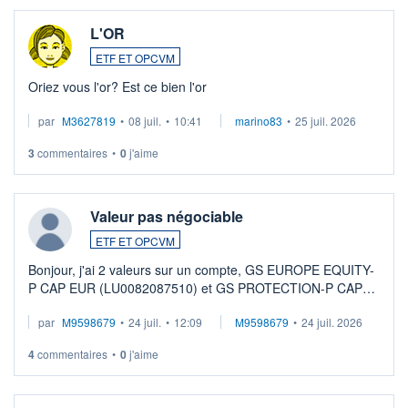
L'OR
ETF ET OPCVM
Oriez vous l'or? Est ce bien l'or
par
M3627819
•
08 juil.
•
10:41
marino83
•
25 juil. 2026
3
commentaires
•
0
j'aime
Valeur pas négociable
ETF ET OPCVM
Bonjour, j'ai 2 valeurs sur un compte, GS EUROPE EQUITY-
P CAP EUR (LU0082087510) et GS PROTECTION-P CAP
EUR (LU0546913194), que je souhaite vendre. Lorsque je
par
M9598679
•
24 juil.
•
12:09
M9598679
•
24 juil. 2026
veux procéder à la vente, on me signale ...
4
commentaires
•
0
j'aime