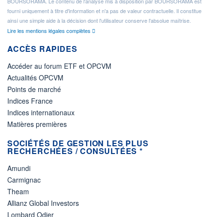
BOURSORAMA. Le contenu de l'analyse mis à disposition par BOURSORAMA est
fourni uniquement à titre d'information et n'a pas de valeur contractuelle. Il constitue
ainsi une simple aide à la décision dont l'utilisateur conserve l'absolue maîtrise.
Lire les mentions légales complètes
ACCÈS RAPIDES
Accéder au forum ETF et OPCVM
Actualités OPCVM
Points de marché
Indices France
Indices internationaux
Matières premières
SOCIÉTÉS DE GESTION LES PLUS
RECHERCHÉES / CONSULTÉES *
Amundi
Carmignac
Theam
Allianz Global Investors
Lombard Odier