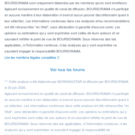
BOURSORAMA sont uniquement élaborées par les membres qui en sont émetteurs.
Agissant exclusivement en qualité de canal de diffusion, BOURSORAMA n'a participé
en aucune manière à leur élaboration ni exercé aucun pouvoir discrétionnaire quant à
leur sélection. Les informations contenues dans ces analyses et/ou recommandations
ont été retranscrites "en l'état", sans déclaration ni garantie d'aucune sorte. Les
opinions ou estimations qui y sont exprimées sont celles de leurs auteurs et ne
sauraient refléter le point de vue de BOURSORAMA. Sous réserves des lois
applicables, ni l'information contenue, ni les analyses qui y sont exprimées ne
sauraient engager la responsabilité BOURSORAMA.
Lire les mentions légales complètes
Voir tous les forums
(1)
Cette analyse a été élaborée par MORNINGSTAR et diffusée par BOURSORAMA
le 30 juin 2026.
Agissant exclusivement en qualité de canal de diffusion, BOURSORAMA n'a participé
en aucune manière à son élaboration ni exercé aucun pouvoir discrétionnaire quant à
sa sélection. Les informations contenues dans cette analyse ont été retranscrites "en
l'état", sans déclaration ni garantie d'aucune sorte. Les opinions ou estimations qui y
sont exprimées sont celles de ses auteurs et ne sauraient refléter le point de vue de
BOURSORAMA. Sous réserves des lois applicables, ni l'information contenue, ni les
analyses qui y sont exprimées ne sauraient engager la responsabilité de