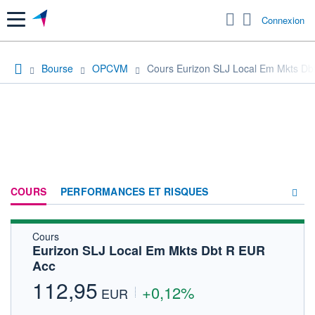
Menu
Connexion
Bourse
OPCVM
Cours Eurizon SLJ Local Em Mkts Db
COURS
PERFORMANCES ET RISQUES
Cours
COMPOSITION
Eurizon SLJ Local Em Mkts Dbt R EUR
Acc
ACTUALITÉS
112,95
+0,12%
FORUM
EUR
HISTORIQUE