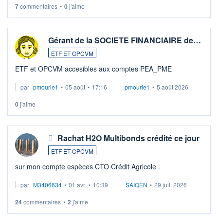
7
commentaires
•
0
j'aime
Gérant de la SOCIETE FINANCIAIRE de…
ETF ET OPCVM
ETF et OPCVM accesibles aux comptes PEA_PME
par
pmourie1
•
05 août
•
17:16
pmourie1
•
5 août 2026
0
j'aime
Rachat H2O Multibonds crédité ce jour
ETF ET OPCVM
sur mon compte espèces CTO Crédit Agricole .
par
M3406634
•
01 avr.
•
10:39
SAIQEN
•
29 juil. 2026
24
commentaires
•
2
j'aime