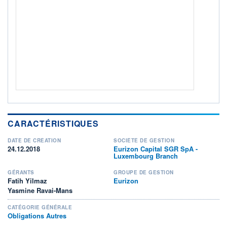
CTO BUSINESS
Non éligible Boursobank
ACTIF NET (EUR)
354M / 31.07.26
NOTATION MORNINGSTAR ⁽¹⁾
RISQUE DU FONDS (SRI)
3
/7
+ PORTEFEUILLE
+ LISTE
CARACTÉRISTIQUES
DATE DE CRÉATION
SOCIÉTÉ DE GESTION
24.12.2018
Eurizon Capital SGR SpA -
Luxembourg Branch
GÉRANTS
GROUPE DE GESTION
Fatih Yilmaz
Eurizon
Yasmine Ravai-Mans
CATÉGORIE GÉNÉRALE
Obligations Autres