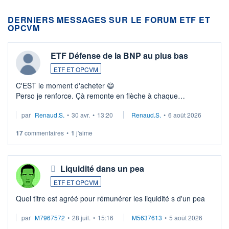
DERNIERS MESSAGES SUR LE FORUM ETF ET
OPCVM
ETF Défense de la BNP au plus bas
ETF ET OPCVM
C'EST le moment d'acheter 😄​
Perso je renforce. Çà remonte en flèche à chaque
suspission d'accord dans.la guerre du moyen-orient.
par
Renaud.S.
•
30 avr.
•
13:20
Renaud.S.
•
6 août 2026
Investissement long terme tip top pour sa retraite.
LU3 ...
17
commentaires
•
1
j'aime
Liquidité dans un pea
ETF ET OPCVM
Quel titre est agréé pour rémunérer les liquidité s d'un pea
par
M7967572
•
28 juil.
•
15:16
M5637613
•
5 août 2026