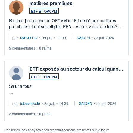
matières premières
ETF ET OPCVM
Bonjour je cherche un OPCVM ou Etf dédié aux matières
premières et qui soit éligible PEA... Auriez vous une idée?
Merci de vos conseils
par
M4141137
•
09 juil.
•
11:09
SAIQEN
•
23 juil. 2026
5
commentaires
•
0
j'aime
ETF exposés au secteur du calcul quan…
ETF ET OPCVM
Salut à tous,
Je cherche à investir sur le secteur du calcul quantique, mais
par
jeboursicote
•
22 juil.
•
14:39
SAIQEN
•
22 juil. 2026
via un ETF plutôt que des actions individuelles.
2
commentaires
•
0
j'aime
Idéalement, je voudrais qu'il soit éligible au PEA.
Pour l' ...
L'ensemble des analyses et/ou recommandations présentes sur le forum