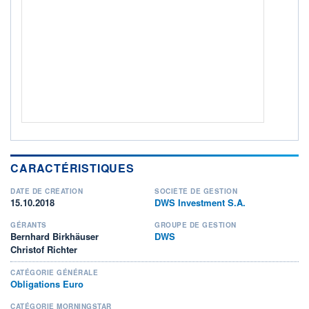
ACTIF NET (EUR)
384M / 31.07.26
NOTATION MORNINGSTAR ⁽¹⁾
RISQUE DU FONDS (SRI)
2
/7
+ PORTEFEUILLE
+ LISTE
CARACTÉRISTIQUES
DATE DE CRÉATION
SOCIÉTÉ DE GESTION
15.10.2018
DWS Investment S.A.
GÉRANTS
GROUPE DE GESTION
Bernhard Birkhäuser
DWS
Christof Richter
CATÉGORIE GÉNÉRALE
Obligations Euro
CATÉGORIE MORNINGSTAR