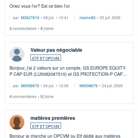
Oriez vous l'or? Est ce bien l'or
par
M3627819
•
08 juil.
•
10:41
marino83
•
25 juil. 2026
3
commentaires
•
0
j'aime
Valeur pas négociable
ETF ET OPCVM
Bonjour, j'ai 2 valeurs sur un compte, GS EUROPE EQUITY-
P CAP EUR (LU0082087510) et GS PROTECTION-P CAP
EUR (LU0546913194), que je souhaite vendre. Lorsque je
par
M9598679
•
24 juil.
•
12:09
M9598679
•
24 juil. 2026
veux procéder à la vente, on me signale ...
4
commentaires
•
0
j'aime
matières premières
ETF ET OPCVM
Bonjour je cherche un OPCVM ou Etf dédié aux matières