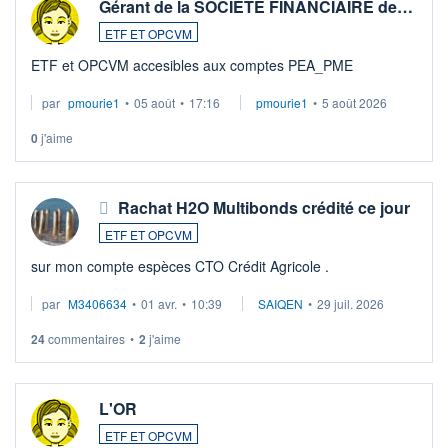
Gérant de la SOCIETE FINANCIAIRE de…
ETF ET OPCVM
ETF et OPCVM accesibles aux comptes PEA_PME
par
pmourie1
•
05 août
•
17:16
pmourie1
•
5 août 2026
0
j'aime
Rachat H2O Multibonds crédité ce jour
ETF ET OPCVM
sur mon compte espèces CTO Crédit Agricole .
par
M3406634
•
01 avr.
•
10:39
SAIQEN
•
29 juil. 2026
24
commentaires
•
2
j'aime
L'OR
ETF ET OPCVM