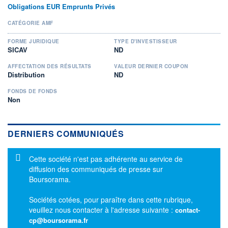
Obligations EUR Emprunts Privés
CATÉGORIE AMF
FORME JURIDIQUE
TYPE D'INVESTISSEUR
SICAV
ND
AFFECTATION DES RÉSULTATS
VALEUR DERNIER COUPON
Distribution
ND
FONDS DE FONDS
Non
DERNIERS COMMUNIQUÉS
Message d'information
Cette société n'est pas adhérente au service de
diffusion des communiqués de presse sur
Boursorama.
Sociétés cotées, pour paraître dans cette rubrique,
veuillez nous contacter à l'adresse suivante :
contact-
cp@boursorama.fr