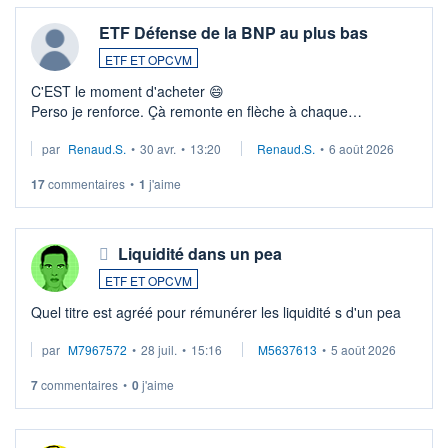
ETF Défense de la BNP au plus bas
ETF ET OPCVM
C'EST le moment d'acheter 😄​
Perso je renforce. Çà remonte en flèche à chaque
suspission d'accord dans.la guerre du moyen-orient.
par
Renaud.S.
•
30 avr.
•
13:20
Renaud.S.
•
6 août 2026
Investissement long terme tip top pour sa retraite.
LU3 ...
17
commentaires
•
1
j'aime
Liquidité dans un pea
ETF ET OPCVM
Quel titre est agréé pour rémunérer les liquidité s d'un pea
par
M7967572
•
28 juil.
•
15:16
M5637613
•
5 août 2026
7
commentaires
•
0
j'aime