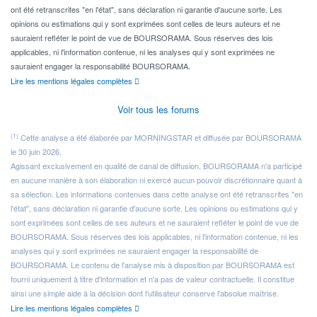
ont été retranscrites "en l'état", sans déclaration ni garantie d'aucune sorte. Les
opinions ou estimations qui y sont exprimées sont celles de leurs auteurs et ne
sauraient refléter le point de vue de BOURSORAMA. Sous réserves des lois
applicables, ni l'information contenue, ni les analyses qui y sont exprimées ne
sauraient engager la responsabilité BOURSORAMA.
Lire les mentions légales complètes
Voir tous les forums
(1)
Cette analyse a été élaborée par MORNINGSTAR et diffusée par BOURSORAMA
le 30 juin 2026.
Agissant exclusivement en qualité de canal de diffusion, BOURSORAMA n'a participé
en aucune manière à son élaboration ni exercé aucun pouvoir discrétionnaire quant à
sa sélection. Les informations contenues dans cette analyse ont été retranscrites "en
l'état", sans déclaration ni garantie d'aucune sorte. Les opinions ou estimations qui y
sont exprimées sont celles de ses auteurs et ne sauraient refléter le point de vue de
BOURSORAMA. Sous réserves des lois applicables, ni l'information contenue, ni les
analyses qui y sont exprimées ne sauraient engager la responsabilité de
BOURSORAMA. Le contenu de l'analyse mis à disposition par BOURSORAMA est
fourni uniquement à titre d'information et n'a pas de valeur contractuelle. Il constitue
ainsi une simple aide à la décision dont l'utilisateur conserve l'absolue maîtrise.
Lire les mentions légales complètes