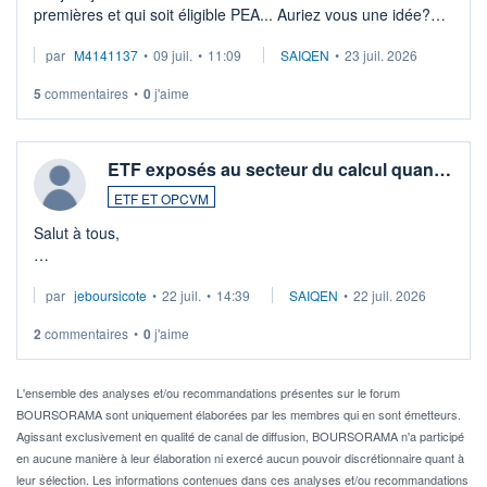
premières et qui soit éligible PEA... Auriez vous une idée?
Merci de vos conseils
par
M4141137
•
09 juil.
•
11:09
SAIQEN
•
23 juil. 2026
5
commentaires
•
0
j'aime
ETF exposés au secteur du calcul quan…
ETF ET OPCVM
Salut à tous,
Je cherche à investir sur le secteur du calcul quantique, mais
par
jeboursicote
•
22 juil.
•
14:39
SAIQEN
•
22 juil. 2026
via un ETF plutôt que des actions individuelles.
2
commentaires
•
0
j'aime
Idéalement, je voudrais qu'il soit éligible au PEA.
Pour l' ...
L'ensemble des analyses et/ou recommandations présentes sur le forum
BOURSORAMA sont uniquement élaborées par les membres qui en sont émetteurs.
Agissant exclusivement en qualité de canal de diffusion, BOURSORAMA n'a participé
en aucune manière à leur élaboration ni exercé aucun pouvoir discrétionnaire quant à
leur sélection. Les informations contenues dans ces analyses et/ou recommandations