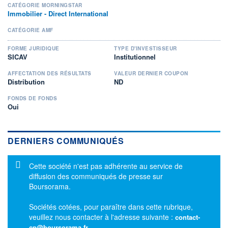
CATÉGORIE MORNINGSTAR
Immobilier - Direct International
CATÉGORIE AMF
FORME JURIDIQUE
TYPE D'INVESTISSEUR
SICAV
Institutionnel
AFFECTATION DES RÉSULTATS
VALEUR DERNIER COUPON
Distribution
ND
FONDS DE FONDS
Oui
DERNIERS COMMUNIQUÉS
Message d'information
Cette société n'est pas adhérente au service de
diffusion des communiqués de presse sur
Boursorama.
Sociétés cotées, pour paraître dans cette rubrique,
veuillez nous contacter à l'adresse suivante :
contact-
cp@boursorama.fr