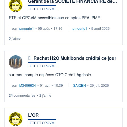
Gérant de la SOCIETE FINANCIAIRE de…
ETF ET OPCVM
ETF et OPCVM accesibles aux comptes PEA_PME
par
pmourie1
•
05 août
•
17:16
pmourie1
•
5 août 2026
0
j'aime
Rachat H2O Multibonds crédité ce jour
ETF ET OPCVM
sur mon compte espèces CTO Crédit Agricole .
par
M3406634
•
01 avr.
•
10:39
SAIQEN
•
29 juil. 2026
24
commentaires
•
2
j'aime
L'OR
ETF ET OPCVM