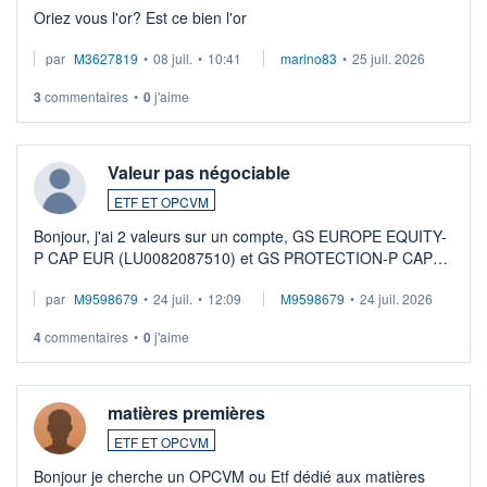
Oriez vous l'or? Est ce bien l'or
par
M3627819
•
08 juil.
•
10:41
marino83
•
25 juil. 2026
3
commentaires
•
0
j'aime
Valeur pas négociable
ETF ET OPCVM
Bonjour, j'ai 2 valeurs sur un compte, GS EUROPE EQUITY-
P CAP EUR (LU0082087510) et GS PROTECTION-P CAP
EUR (LU0546913194), que je souhaite vendre. Lorsque je
par
M9598679
•
24 juil.
•
12:09
M9598679
•
24 juil. 2026
veux procéder à la vente, on me signale ...
4
commentaires
•
0
j'aime
matières premières
ETF ET OPCVM
Bonjour je cherche un OPCVM ou Etf dédié aux matières