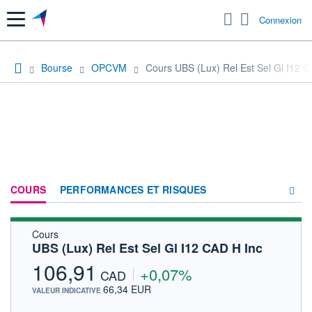
Menu
Connexion
Bourse
OPCVM
Cours UBS (Lux) Rel Est Sel Gl I12 C
COURS
PERFORMANCES ET RISQUES
Cours
COMPOSITION
UBS (Lux) Rel Est Sel Gl I12 CAD H Inc
ACTUALITÉS
106,91
+0,07%
CAD
FORUM
66,34 EUR
VALEUR INDICATIVE
HISTORIQUE