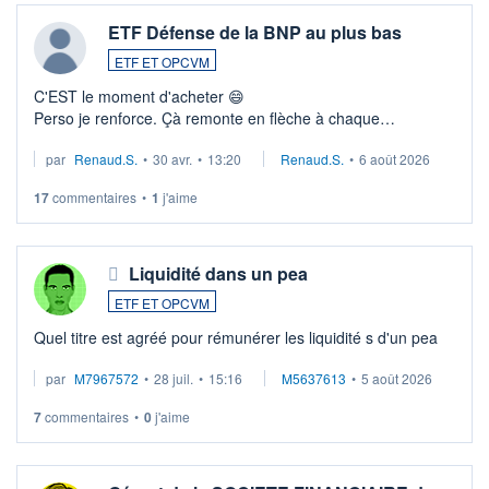
ETF Défense de la BNP au plus bas
ETF ET OPCVM
C'EST le moment d'acheter 😄​
Perso je renforce. Çà remonte en flèche à chaque
suspission d'accord dans.la guerre du moyen-orient.
par
Renaud.S.
•
30 avr.
•
13:20
Renaud.S.
•
6 août 2026
Investissement long terme tip top pour sa retraite.
LU3 ...
17
commentaires
•
1
j'aime
Liquidité dans un pea
ETF ET OPCVM
Quel titre est agréé pour rémunérer les liquidité s d'un pea
par
M7967572
•
28 juil.
•
15:16
M5637613
•
5 août 2026
7
commentaires
•
0
j'aime