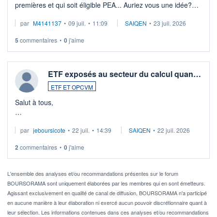
premières et qui soit éligible PEA... Auriez vous une idée?
Merci de vos conseils
par
M4141137
•
09 juil.
•
11:09
SAIQEN
•
23 juil. 2026
5
commentaires
•
0
j'aime
ETF exposés au secteur du calcul quan…
ETF ET OPCVM
Salut à tous,
Je cherche à investir sur le secteur du calcul quantique, mais
par
jeboursicote
•
22 juil.
•
14:39
SAIQEN
•
22 juil. 2026
via un ETF plutôt que des actions individuelles.
2
commentaires
•
0
j'aime
Idéalement, je voudrais qu'il soit éligible au PEA.
Pour l' ...
L'ensemble des analyses et/ou recommandations présentes sur le forum
BOURSORAMA sont uniquement élaborées par les membres qui en sont émetteurs.
Agissant exclusivement en qualité de canal de diffusion, BOURSORAMA n'a participé
en aucune manière à leur élaboration ni exercé aucun pouvoir discrétionnaire quant à
leur sélection. Les informations contenues dans ces analyses et/ou recommandations