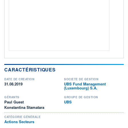
ACTIF NET (EUR)
0K / -
NOTATION MORNINGSTAR ⁽¹⁾
RISQUE DU FONDS (SRI)
3
/7
+ PORTEFEUILLE
+ LISTE
CARACTÉRISTIQUES
DATE DE CRÉATION
SOCIÉTÉ DE GESTION
31.08.2019
UBS Fund Management
(Luxembourg) S.A.
GÉRANTS
GROUPE DE GESTION
Paul Guest
UBS
Konstantina Stamatara
CATÉGORIE GÉNÉRALE
Actions Secteurs