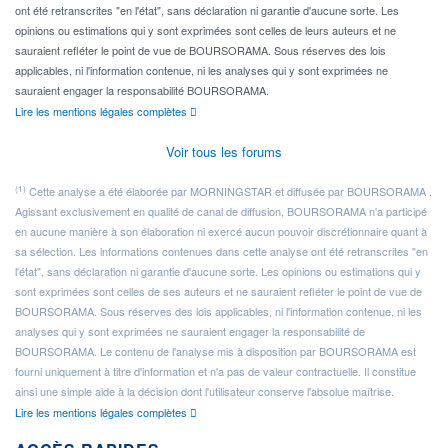
ont été retranscrites "en l'état", sans déclaration ni garantie d'aucune sorte. Les
opinions ou estimations qui y sont exprimées sont celles de leurs auteurs et ne
sauraient refléter le point de vue de BOURSORAMA. Sous réserves des lois
applicables, ni l'information contenue, ni les analyses qui y sont exprimées ne
sauraient engager la responsabilité BOURSORAMA.
Lire les mentions légales complètes
Voir tous les forums
(1)
Cette analyse a été élaborée par MORNINGSTAR et diffusée par BOURSORAMA .
Agissant exclusivement en qualité de canal de diffusion, BOURSORAMA n'a participé
en aucune manière à son élaboration ni exercé aucun pouvoir discrétionnaire quant à
sa sélection. Les informations contenues dans cette analyse ont été retranscrites "en
l'état", sans déclaration ni garantie d'aucune sorte. Les opinions ou estimations qui y
sont exprimées sont celles de ses auteurs et ne sauraient refléter le point de vue de
BOURSORAMA. Sous réserves des lois applicables, ni l'information contenue, ni les
analyses qui y sont exprimées ne sauraient engager la responsabilité de
BOURSORAMA. Le contenu de l'analyse mis à disposition par BOURSORAMA est
fourni uniquement à titre d'information et n'a pas de valeur contractuelle. Il constitue
ainsi une simple aide à la décision dont l'utilisateur conserve l'absolue maîtrise.
Lire les mentions légales complètes