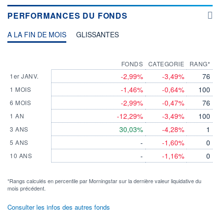
PERFORMANCES DU FONDS
A LA FIN DE MOIS
GLISSANTES
FONDS
CATEGORIE
RANG*
-2,99%
-3,49%
76
1er JANV.
-1,46%
-0,64%
100
1 MOIS
-2,99%
-0,47%
76
6 MOIS
-12,29%
-3,49%
100
1 AN
30,03%
-4,28%
1
3 ANS
-
-1,60%
0
5 ANS
-
-1,16%
0
10 ANS
*Rangs calculés en percentile par Morningstar sur la dernière valeur liquidative du
mois précédent.
Consulter les infos des autres fonds