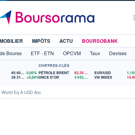
MOBILIER
IMPÔTS
ACTU
BOURSOBANK
 de Bourse
ETF - ETN
OPCVM
Taux
Devises
CHIFFRES-CLÉS
65 606,71
0,00%
PÉTROLE BRENT
82,35
$US
EUR/USD
26 319,45
+0,69%
ONCE D'OR
4 342,26
$US
VIX INDEX
14,9
 World Eq A USD Acc