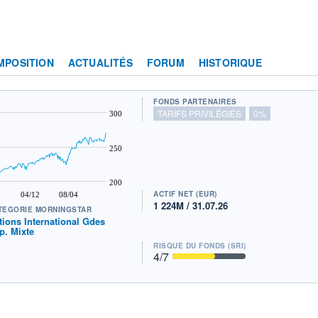
MPOSITION
ACTUALITÉS
FORUM
HISTORIQUE
FONDS PARTENAIRES
TARIFS PRIVILÉGIÉS
0%
300
250
200
ACTIF NET (EUR)
04/12
08/04
1 224M / 31.07.26
TÉGORIE MORNINGSTAR
tions International Gdes
p. Mixte
RISQUE DU FONDS (SRI)
4
/7