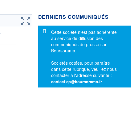
DERNIERS COMMUNIQUÉS
Message d'information
Cette société n'est pas adhérente
.
au service de diffusion des
communiqués de presse sur
Boursorama.
Sociétés cotées, pour paraître
dans cette rubrique, veuillez nous
contacter à l'adresse suivante :
contact-cp@boursorama.fr