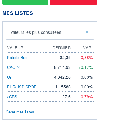
MES LISTES
Valeurs les plus consultées
VALEUR
DERNIER
VAR.
82,35
-0,88%
Pétrole Brent
8 714,93
+0,17%
CAC 40
4 342,26
0,00%
Or
1,15586
0,00%
EUR/USD SPOT
27,6
-0,79%
2CRSI
Gérer mes listes