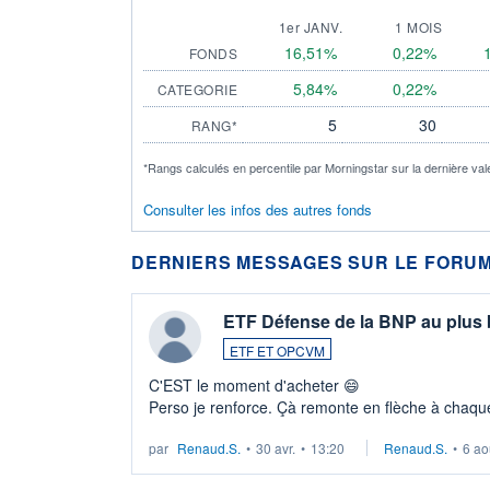
1er JANV.
1 MOIS
16,51%
0,22%
FONDS
5,84%
0,22%
CATEGORIE
5
30
RANG*
*Rangs calculés en percentile par Morningstar sur la dernière val
Consulter les infos des autres fonds
DERNIERS MESSAGES SUR LE FORUM
ETF Défense de la BNP au plus
ETF ET OPCVM
C'EST le moment d'acheter 😄​
Perso je renforce. Çà remonte en flèche à chaque
LU3 ...
par
Renaud.S.
•
30 avr.
•
13:20
Renaud.S.
•
6 ao