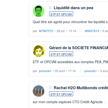
Liquidité dans un pea
ETF ET OPCVM
Quel titre est agréé pour rémunérer les liquidité 
par
M7967572
•
28 juil.
•
15:16
M5637613
•
5 a
Gérant de la SOCIETE FINANC
ETF ET OPCVM
ETF et OPCVM accesibles aux comptes PEA_P
par
pmourie1
•
05 août
•
17:16
pmourie1
•
5 aoû
Rachat H2O Multibonds crédit
ETF ET OPCVM
sur mon compte espèces CTO Crédit Agricole .