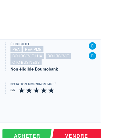
ÉLIGIBILITÉ
PEA
PEA-PME
BOURSOVIE LUX
BOURSOVIE
CTO BUSINESS
Non éligible Boursobank
NOTATION MORNINGSTAR ⁽¹⁾
ACHETER
VENDRE