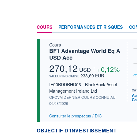
COURS
PERFORMANCES ET RISQUES
CO
Cours
BF1 Advantage World Eq A
USD Acc
270,12
+0,12%
USD
233,69 EUR
VALEUR INDICATIVE
IE00BDDRHD06 - BlackRock Asset
Management Ireland Ltd
CA
Ac
OPCVM DERNIER COURS CONNU AU
Ca
06/08/2026
Consulter le prospectus / DIC
OBJECTIF D'INVESTISSEMENT