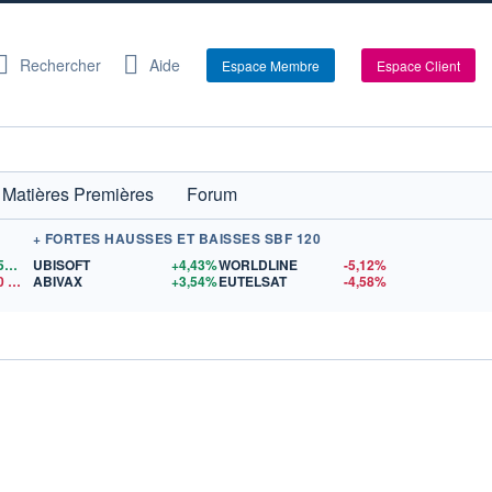
Rechercher
Aide
Espace Membre
Espace Client
Matières Premières
Forum
+ FORTES HAUSSES ET BAISSES SBF 120
1,1559
$US
UBISOFT
+4,43%
WORLDLINE
-5,12%
0
$US
ABIVAX
+3,54%
EUTELSAT
-4,58%