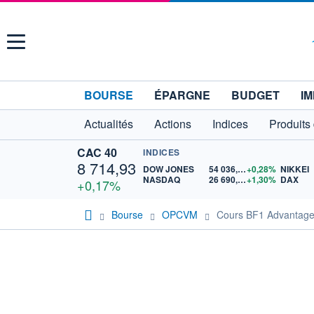
Menu
BOURSE
ÉPARGNE
BUDGET
IM
Actualités
Actions
Indices
Produits
CAC 40
INDICES
8 714,93
DOW JONES
54 036,93
+0,28%
NIKKEI
NASDAQ
26 690,62
+1,30%
DAX
+0,17%
Bourse
OPCVM
Cours BF1 Advantage