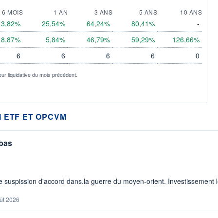
6 MOIS
1 AN
3 ANS
5 ANS
10 ANS
13,82%
25,54%
64,24%
80,41%
-
8,87%
5,84%
46,79%
59,29%
126,66%
6
6
6
6
0
eur liquidative du mois précédent.
 ETF ET OPCVM
 bas
 suspission d'accord dans.la guerre du moyen-orient. Investissement lo
ût 2026