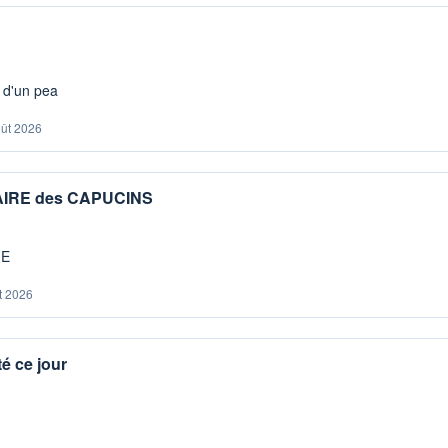
s d'un pea
oût 2026
IAIRE des CAPUCINS
ME
t 2026
é ce jour