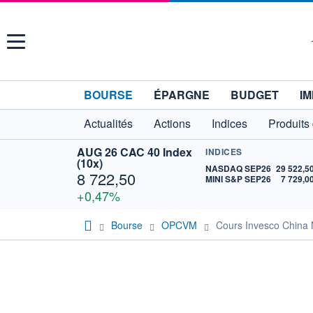
Menu
BOURSE
ÉPARGNE
BUDGET
IM
Actualités
Actions
Indices
Produits
AUG 26 CAC 40 Index
INDICES
(10x)
NASDAQ SEP26
29 522,5
8 722,50
MINI S&P SEP26
7 729,0
+0,47%
Bourse
OPCVM
Cours Invesco China