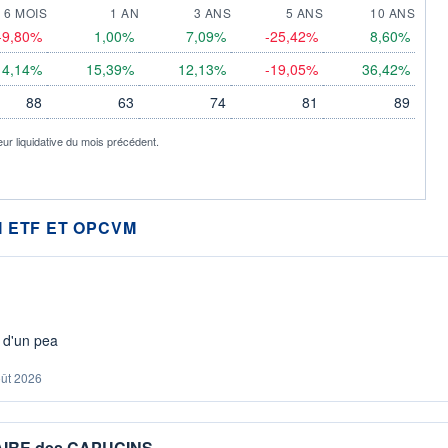
6 MOIS
1 AN
3 ANS
5 ANS
10 ANS
-9,80%
1,00%
7,09%
-25,42%
8,60%
14,14%
15,39%
12,13%
-19,05%
36,42%
88
63
74
81
89
eur liquidative du mois précédent.
 ETF ET OPCVM
s d'un pea
oût 2026
IAIRE des CAPUCINS