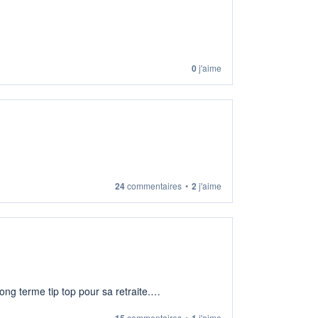
0
j'aime
24
commentaires
•
2
j'aime
ng terme tip top pour sa retraite.
15
commentaires
•
1
j'aime