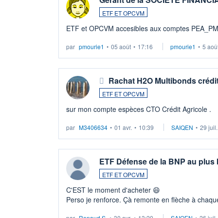
ETF ET OPCVM
ETF et OPCVM accesibles aux comptes PEA_P
par
pmourie1
•
05 août
•
17:16
pmourie1
•
5 aoû
Rachat H2O Multibonds crédit
ETF ET OPCVM
sur mon compte espèces CTO Crédit Agricole .
par
M3406634
•
01 avr.
•
10:39
SAIQEN
•
29 juil
ETF Défense de la BNP au plus
ETF ET OPCVM
C'EST le moment d'acheter 😄​
Perso je renforce. Çà remonte en flèche à chaque
LU3 ...
par
Renaud.S.
•
30 avr.
•
13:20
SAIQEN
•
26 juil