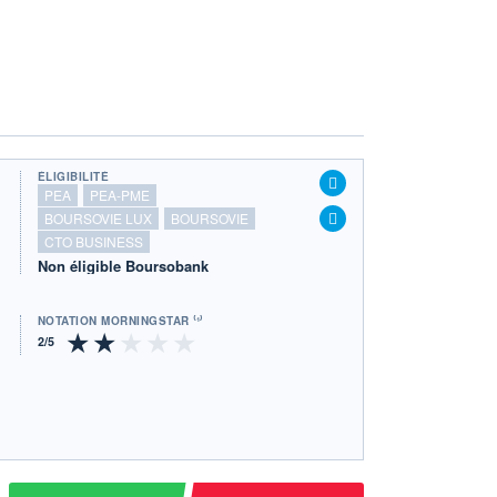
ÉLIGIBILITÉ
PEA
PEA-PME
BOURSOVIE LUX
BOURSOVIE
CTO BUSINESS
Non éligible Boursobank
NOTATION MORNINGSTAR ⁽¹⁾