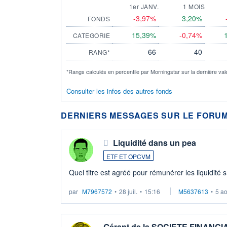
1er JANV.
1 MOIS
-3,97%
3,20%
FONDS
15,39%
-0,74%
CATEGORIE
66
40
RANG*
*Rangs calculés en percentile par Morningstar sur la dernière val
Consulter les infos des autres fonds
DERNIERS MESSAGES SUR LE FORUM
Liquidité dans un pea
ETF ET OPCVM
Quel titre est agréé pour rémunérer les liquidité 
par
M7967572
•
28 juil.
•
15:16
M5637613
•
5 a
Gérant de la SOCIETE FINANC