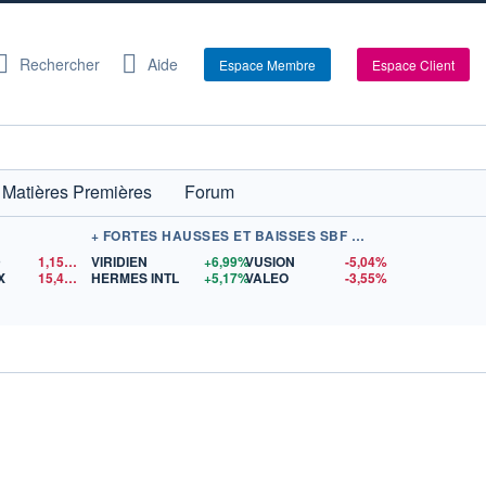
Rechercher
Aide
Espace Membre
Espace Client
Matières Premières
Forum
+ FORTES HAUSSES ET BAISSES SBF 120
D
1,1520
$US
VIRIDIEN
+6,99%
VUSION
-5,04%
X
15,41
$US
HERMES INTL
+5,17%
VALEO
-3,55%