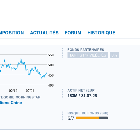
MPOSITION
ACTUALITÉS
FORUM
HISTORIQUE
FONDS PARTENAIRES
TARIFS PRIVILÉGIÉS
0%
550
500
450
400
ACTIF NET (EUR)
02/12
07/04
183M / 31.07.26
TÉGORIE MORNINGSTAR
tions Chine
RISQUE DU FONDS (SRI)
5
/7