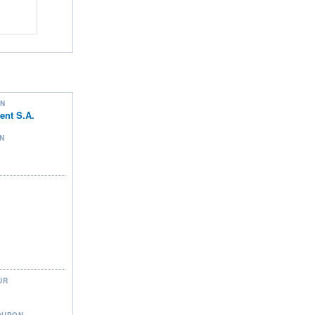
ON
nt S.A.
N
UR
OUPON