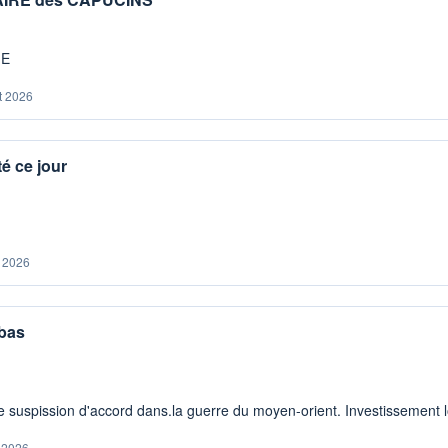
ME
t 2026
é ce jour
. 2026
 bas
 suspission d'accord dans.la guerre du moyen-orient. Investissement lo
. 2026