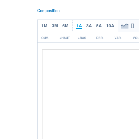
Composition
1M
3M
6M
1A
3A
5A
10A
OUV.
+HAUT
+BAS
DER.
VAR.
VOL