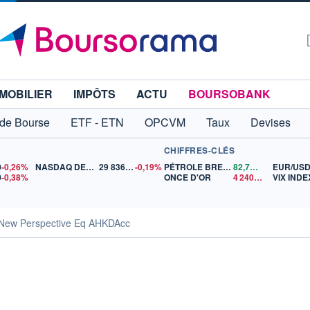
MOBILIER
IMPÔTS
ACTU
BOURSOBANK
 de Bourse
ETF - ETN
OPCVM
Taux
Devises
CHIFFRES-CLÉS
0
-0,26%
NASDAQ DEC26
29 836,75
-0,19%
PÉTROLE BRENT
82,72
$US
EUR/US
0
-0,38%
ONCE D'OR
4 240,34
$US
VIX INDE
 New Perspective Eq AHKDAcc