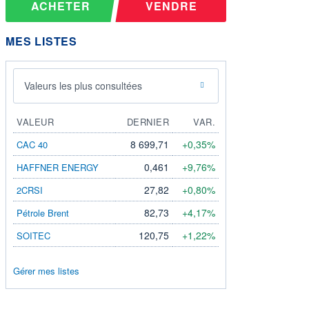
ACHETER
VENDRE
MES LISTES
Valeurs les plus consultées
VALEUR
DERNIER
VAR.
8 699,71
+0,35%
CAC 40
0,461
+9,76%
HAFFNER ENERGY
27,82
+0,80%
2CRSI
82,73
+4,17%
Pétrole Brent
120,75
+1,22%
SOITEC
Gérer mes listes