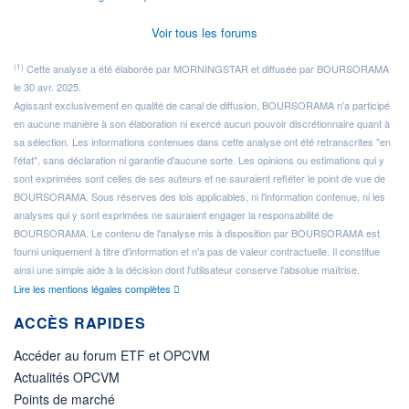
Voir tous les forums
(1)
Cette analyse a été élaborée par MORNINGSTAR et diffusée par BOURSORAMA
le 30 avr. 2025.
Agissant exclusivement en qualité de canal de diffusion, BOURSORAMA n'a participé
en aucune manière à son élaboration ni exercé aucun pouvoir discrétionnaire quant à
sa sélection. Les informations contenues dans cette analyse ont été retranscrites "en
l'état", sans déclaration ni garantie d'aucune sorte. Les opinions ou estimations qui y
sont exprimées sont celles de ses auteurs et ne sauraient refléter le point de vue de
BOURSORAMA. Sous réserves des lois applicables, ni l'information contenue, ni les
analyses qui y sont exprimées ne sauraient engager la responsabilité de
BOURSORAMA. Le contenu de l'analyse mis à disposition par BOURSORAMA est
fourni uniquement à titre d'information et n'a pas de valeur contractuelle. Il constitue
ainsi une simple aide à la décision dont l'utilisateur conserve l'absolue maîtrise.
Lire les mentions légales complètes
ACCÈS RAPIDES
Accéder au forum ETF et OPCVM
Actualités OPCVM
Points de marché