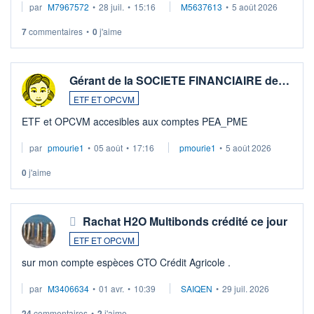
par
M7967572
•
28 juil.
•
15:16
M5637613
•
5 août 2026
7
commentaires
•
0
j'aime
Gérant de la SOCIETE FINANCIAIRE de…
ETF ET OPCVM
ETF et OPCVM accesibles aux comptes PEA_PME
par
pmourie1
•
05 août
•
17:16
pmourie1
•
5 août 2026
0
j'aime
Rachat H2O Multibonds crédité ce jour
ETF ET OPCVM
sur mon compte espèces CTO Crédit Agricole .
par
M3406634
•
01 avr.
•
10:39
SAIQEN
•
29 juil. 2026
24
commentaires
•
2
j'aime