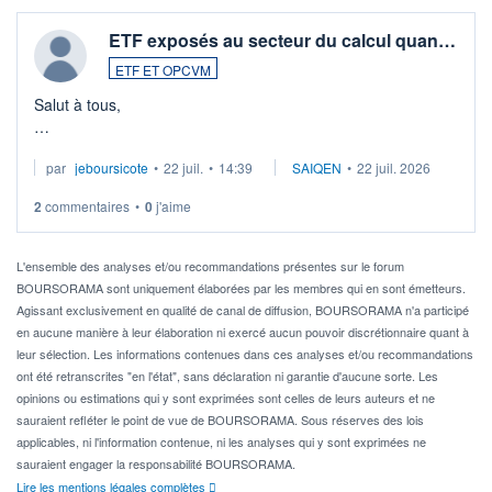
ETF exposés au secteur du calcul quan…
ETF ET OPCVM
Salut à tous,
Je cherche à investir sur le secteur du calcul quantique, mais
par
jeboursicote
•
22 juil.
•
14:39
SAIQEN
•
22 juil. 2026
via un ETF plutôt que des actions individuelles.
2
commentaires
•
0
j'aime
Idéalement, je voudrais qu'il soit éligible au PEA.
Pour l' ...
L'ensemble des analyses et/ou recommandations présentes sur le forum
BOURSORAMA sont uniquement élaborées par les membres qui en sont émetteurs.
Agissant exclusivement en qualité de canal de diffusion, BOURSORAMA n'a participé
en aucune manière à leur élaboration ni exercé aucun pouvoir discrétionnaire quant à
leur sélection. Les informations contenues dans ces analyses et/ou recommandations
ont été retranscrites "en l'état", sans déclaration ni garantie d'aucune sorte. Les
opinions ou estimations qui y sont exprimées sont celles de leurs auteurs et ne
sauraient refléter le point de vue de BOURSORAMA. Sous réserves des lois
applicables, ni l'information contenue, ni les analyses qui y sont exprimées ne
sauraient engager la responsabilité BOURSORAMA.
Lire les mentions légales complètes