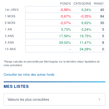
FONDS
CATEGORIE
RANG*
-6,88%
0,24%
40
1er JANV.
-5,67%
-0,35%
84
1 MOIS
-2,07%
6,62%
30
6 MOIS
5,73%
0,24%
5
1 AN
17,56%
19,75%
5
3 ANS
29,02%
11,47%
8
5 ANS
-
34,28%
0
10 ANS
*Rangs calculés en percentile par Morningstar sur la dernière valeur liquidative du
mois précédent.
Consulter les infos des autres fonds
MES LISTES
Valeurs les plus consultées