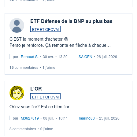
ETF Défense de la BNP au plus bas
ETF ET OPCVM
C'EST le moment d'acheter 😄​
Perso je renforce. Çà remonte en flèche à chaque
suspission d'accord dans.la guerre du moyen-orient.
par
Renaud.S.
•
30 avr.
•
13:20
SAIQEN
•
26 juil. 2026
Investissement long terme tip top pour sa retraite.
LU3 ...
15
commentaires
•
1
j'aime
L'OR
ETF ET OPCVM
Oriez vous l'or? Est ce bien l'or
par
M3627819
•
08 juil.
•
10:41
marino83
•
25 juil. 2026
3
commentaires
•
0
j'aime