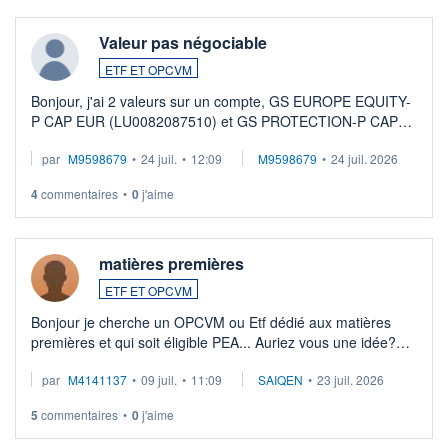
Valeur pas négociable
ETF ET OPCVM
Bonjour, j'ai 2 valeurs sur un compte, GS EUROPE EQUITY-
P CAP EUR (LU0082087510) et GS PROTECTION-P CAP
EUR (LU0546913194), que je souhaite vendre. Lorsque je
par
M9598679
•
24 juil.
•
12:09
M9598679
•
24 juil. 2026
veux procéder à la vente, on me signale ...
4
commentaires
•
0
j'aime
matières premières
ETF ET OPCVM
Bonjour je cherche un OPCVM ou Etf dédié aux matières
premières et qui soit éligible PEA... Auriez vous une idée?
Merci de vos conseils
par
M4141137
•
09 juil.
•
11:09
SAIQEN
•
23 juil. 2026
5
commentaires
•
0
j'aime