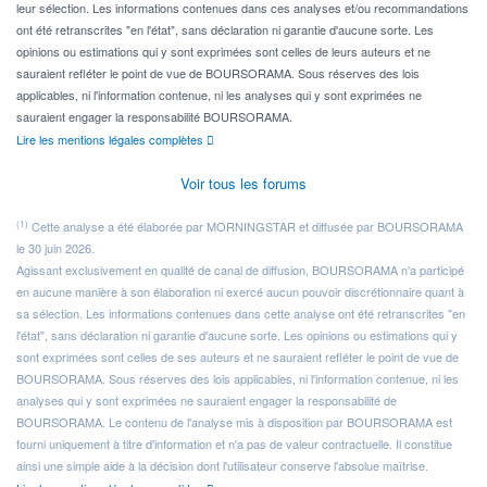
leur sélection. Les informations contenues dans ces analyses et/ou recommandations
ont été retranscrites "en l'état", sans déclaration ni garantie d'aucune sorte. Les
opinions ou estimations qui y sont exprimées sont celles de leurs auteurs et ne
sauraient refléter le point de vue de BOURSORAMA. Sous réserves des lois
applicables, ni l'information contenue, ni les analyses qui y sont exprimées ne
sauraient engager la responsabilité BOURSORAMA.
Lire les mentions légales complètes
Voir tous les forums
(1)
Cette analyse a été élaborée par MORNINGSTAR et diffusée par BOURSORAMA
le 30 juin 2026.
Agissant exclusivement en qualité de canal de diffusion, BOURSORAMA n'a participé
en aucune manière à son élaboration ni exercé aucun pouvoir discrétionnaire quant à
sa sélection. Les informations contenues dans cette analyse ont été retranscrites "en
l'état", sans déclaration ni garantie d'aucune sorte. Les opinions ou estimations qui y
sont exprimées sont celles de ses auteurs et ne sauraient refléter le point de vue de
BOURSORAMA. Sous réserves des lois applicables, ni l'information contenue, ni les
analyses qui y sont exprimées ne sauraient engager la responsabilité de
BOURSORAMA. Le contenu de l'analyse mis à disposition par BOURSORAMA est
fourni uniquement à titre d'information et n'a pas de valeur contractuelle. Il constitue
ainsi une simple aide à la décision dont l'utilisateur conserve l'absolue maîtrise.