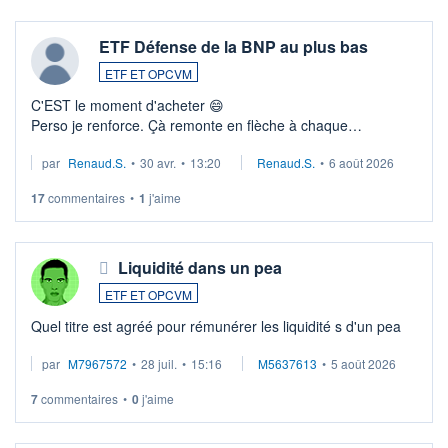
ETF Défense de la BNP au plus bas
ETF ET OPCVM
C'EST le moment d'acheter 😄​
Perso je renforce. Çà remonte en flèche à chaque
suspission d'accord dans.la guerre du moyen-orient.
par
Renaud.S.
•
30 avr.
•
13:20
Renaud.S.
•
6 août 2026
Investissement long terme tip top pour sa retraite.
LU3 ...
17
commentaires
•
1
j'aime
Liquidité dans un pea
ETF ET OPCVM
Quel titre est agréé pour rémunérer les liquidité s d'un pea
par
M7967572
•
28 juil.
•
15:16
M5637613
•
5 août 2026
7
commentaires
•
0
j'aime