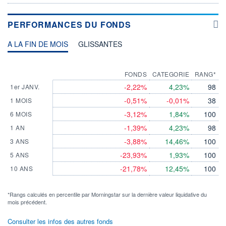
PERFORMANCES DU FONDS
A LA FIN DE MOIS
GLISSANTES
FONDS
CATEGORIE
RANG*
-2,22%
4,23%
98
1er JANV.
-0,51%
-0,01%
38
1 MOIS
-3,12%
1,84%
100
6 MOIS
-1,39%
4,23%
98
1 AN
-3,88%
14,46%
100
3 ANS
-23,93%
1,93%
100
5 ANS
-21,78%
12,45%
100
10 ANS
*Rangs calculés en percentile par Morningstar sur la dernière valeur liquidative du
mois précédent.
Consulter les infos des autres fonds