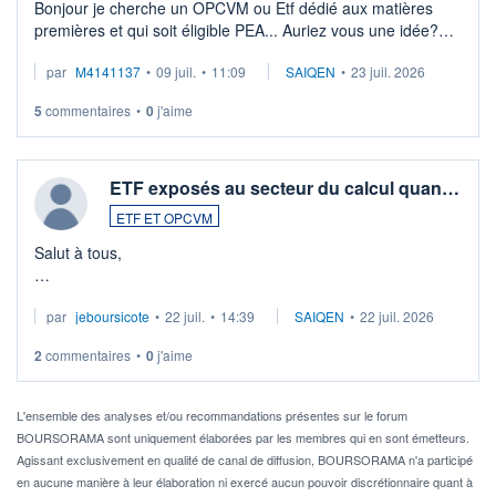
Bonjour je cherche un OPCVM ou Etf dédié aux matières
premières et qui soit éligible PEA... Auriez vous une idée?
Merci de vos conseils
par
M4141137
•
09 juil.
•
11:09
SAIQEN
•
23 juil. 2026
5
commentaires
•
0
j'aime
ETF exposés au secteur du calcul quan…
ETF ET OPCVM
Salut à tous,
Je cherche à investir sur le secteur du calcul quantique, mais
par
jeboursicote
•
22 juil.
•
14:39
SAIQEN
•
22 juil. 2026
via un ETF plutôt que des actions individuelles.
2
commentaires
•
0
j'aime
Idéalement, je voudrais qu'il soit éligible au PEA.
Pour l' ...
L'ensemble des analyses et/ou recommandations présentes sur le forum
BOURSORAMA sont uniquement élaborées par les membres qui en sont émetteurs.
Agissant exclusivement en qualité de canal de diffusion, BOURSORAMA n'a participé
en aucune manière à leur élaboration ni exercé aucun pouvoir discrétionnaire quant à