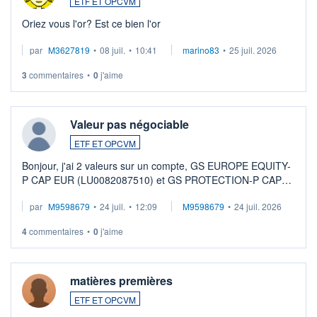
ETF ET OPCVM
Oriez vous l'or? Est ce bien l'or
par
M3627819
•
08 juil.
•
10:41
marino83
•
25 juil. 2026
3
commentaires
•
0
j'aime
Valeur pas négociable
ETF ET OPCVM
Bonjour, j'ai 2 valeurs sur un compte, GS EUROPE EQUITY-
P CAP EUR (LU0082087510) et GS PROTECTION-P CAP
EUR (LU0546913194), que je souhaite vendre. Lorsque je
par
M9598679
•
24 juil.
•
12:09
M9598679
•
24 juil. 2026
veux procéder à la vente, on me signale ...
4
commentaires
•
0
j'aime
matières premières
ETF ET OPCVM