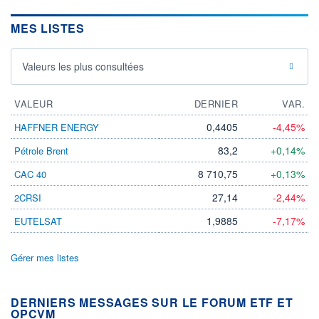
MES LISTES
Valeurs les plus consultées
VALEUR
DERNIER
VAR.
0,4405
-4,45%
HAFFNER ENERGY
83,2
+0,14%
Pétrole Brent
8 710,75
+0,13%
CAC 40
27,14
-2,44%
2CRSI
1,9885
-7,17%
EUTELSAT
Gérer mes listes
DERNIERS MESSAGES SUR LE FORUM ETF ET
OPCVM