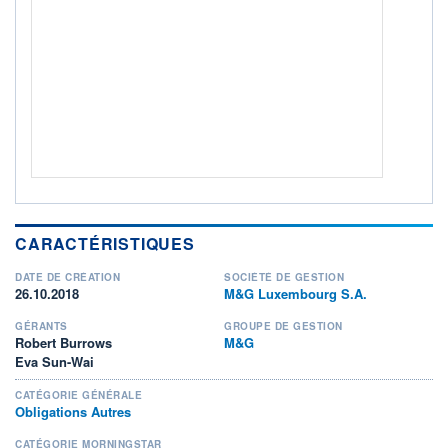
ACTIF NET (EUR)
298M / 31.07.26
NOTATION MORNINGSTAR ⁽¹⁾
RISQUE DU FONDS (SRI)
3
/7
+ PORTEFEUILLE
+ LISTE
CARACTÉRISTIQUES
DATE DE CRÉATION
SOCIÉTÉ DE GESTION
26.10.2018
M&G Luxembourg S.A.
GÉRANTS
GROUPE DE GESTION
Robert Burrows
M&G
Eva Sun-Wai
CATÉGORIE GÉNÉRALE
Obligations Autres
CATÉGORIE MORNINGSTAR