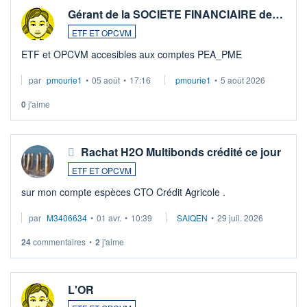
Gérant de la SOCIETE FINANCIAIRE de…
ETF ET OPCVM
ETF et OPCVM accesibles aux comptes PEA_PME
par
pmourie1
•
05 août
•
17:16
pmourie1
•
5 août 2026
0
j'aime
Rachat H2O Multibonds crédité ce jour
ETF ET OPCVM
sur mon compte espèces CTO Crédit Agricole .
par
M3406634
•
01 avr.
•
10:39
SAIQEN
•
29 juil. 2026
24
commentaires
•
2
j'aime
L'OR