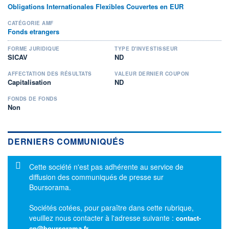
Obligations Internationales Flexibles Couvertes en EUR
CATÉGORIE AMF
Fonds etrangers
FORME JURIDIQUE
TYPE D'INVESTISSEUR
SICAV
ND
AFFECTATION DES RÉSULTATS
VALEUR DERNIER COUPON
Capitalisation
ND
FONDS DE FONDS
Non
DERNIERS COMMUNIQUÉS
Message d'information
Cette société n'est pas adhérente au service de
diffusion des communiqués de presse sur
Boursorama.
Sociétés cotées, pour paraître dans cette rubrique,
veuillez nous contacter à l'adresse suivante :
contact-
cp@boursorama.fr