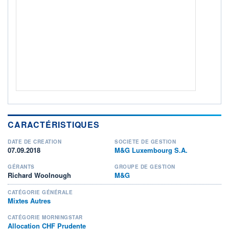
ACTIF NET (EUR)
0K / -
NOTATION MORNINGSTAR ⁽¹⁾
RISQUE DU FONDS (SRI)
3
/7
+ PORTEFEUILLE
+ LISTE
CARACTÉRISTIQUES
DATE DE CRÉATION
SOCIÉTÉ DE GESTION
07.09.2018
M&G Luxembourg S.A.
GÉRANTS
GROUPE DE GESTION
Richard Woolnough
M&G
CATÉGORIE GÉNÉRALE
Mixtes Autres
CATÉGORIE MORNINGSTAR
Allocation CHF Prudente