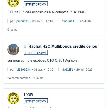
ETF ET OPCVM
ETF et OPCVM accesibles aux comptes PEA_PME
par
pmourie1
•
05 août
•
17:16
pmourie1
•
5 août 2026
0
j'aime
Rachat H2O Multibonds crédité ce jour
ETF ET OPCVM
sur mon compte espèces CTO Crédit Agricole .
par
M3406634
•
01 avr.
•
10:39
SAIQEN
•
29 juil. 2026
24
commentaires
•
2
j'aime
L'OR
ETF ET OPCVM