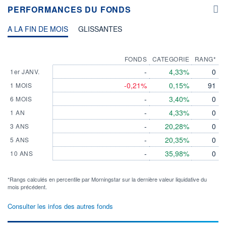
PERFORMANCES DU FONDS
A LA FIN DE MOIS
GLISSANTES
FONDS
CATEGORIE
RANG*
-
4,33%
0
1er JANV.
-0,21%
0,15%
91
1 MOIS
-
3,40%
0
6 MOIS
-
4,33%
0
1 AN
-
20,28%
0
3 ANS
-
20,35%
0
5 ANS
-
35,98%
0
10 ANS
*Rangs calculés en percentile par Morningstar sur la dernière valeur liquidative du
mois précédent.
Consulter les infos des autres fonds