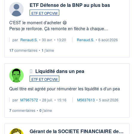
ETF Défense de la BNP au plus bas
ETF ET OPCVM
C'EST le moment d'acheter 😄​
Perso je renforce. Çà remonte en flèche à chaque
suspission d'accord dans.la guerre du moyen-orient.
par
Renaud.S.
•
30 avr.
•
13:20
Renaud.S.
•
6 août 2026
Investissement long terme tip top pour sa retraite.
LU3 ...
17
commentaires
•
1
j'aime
Liquidité dans un pea
ETF ET OPCVM
Quel titre est agréé pour rémunérer les liquidité s d'un pea
par
M7967572
•
28 juil.
•
15:16
M5637613
•
5 août 2026
7
commentaires
•
0
j'aime
Gérant de la SOCIETE FINANCIAIRE de…