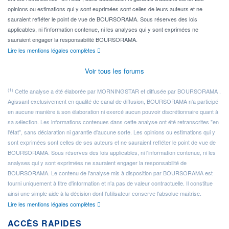
opinions ou estimations qui y sont exprimées sont celles de leurs auteurs et ne
sauraient refléter le point de vue de BOURSORAMA. Sous réserves des lois
applicables, ni l'information contenue, ni les analyses qui y sont exprimées ne
sauraient engager la responsabilité BOURSORAMA.
Lire les mentions légales complètes
Voir tous les forums
(1)
Cette analyse a été élaborée par MORNINGSTAR et diffusée par BOURSORAMA .
Agissant exclusivement en qualité de canal de diffusion, BOURSORAMA n'a participé
en aucune manière à son élaboration ni exercé aucun pouvoir discrétionnaire quant à
sa sélection. Les informations contenues dans cette analyse ont été retranscrites "en
l'état", sans déclaration ni garantie d'aucune sorte. Les opinions ou estimations qui y
sont exprimées sont celles de ses auteurs et ne sauraient refléter le point de vue de
BOURSORAMA. Sous réserves des lois applicables, ni l'information contenue, ni les
analyses qui y sont exprimées ne sauraient engager la responsabilité de
BOURSORAMA. Le contenu de l'analyse mis à disposition par BOURSORAMA est
fourni uniquement à titre d'information et n'a pas de valeur contractuelle. Il constitue
ainsi une simple aide à la décision dont l'utilisateur conserve l'absolue maîtrise.
Lire les mentions légales complètes
ACCÈS RAPIDES