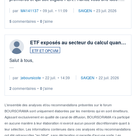
Merci de vos conseils
par
M4141137
•
09 juil.
•
11:09
SAIQEN
•
23 juil. 2026
5
commentaires
•
0
j'aime
ETF exposés au secteur du calcul quan…
ETF ET OPCVM
Salut à tous,
Je cherche à investir sur le secteur du calcul quantique, mais
par
jeboursicote
•
22 juil.
•
14:39
SAIQEN
•
22 juil. 2026
via un ETF plutôt que des actions individuelles.
2
commentaires
•
0
j'aime
Idéalement, je voudrais qu'il soit éligible au PEA.
Pour l' ...
L'ensemble des analyses et/ou recommandations présentes sur le forum
BOURSORAMA sont uniquement élaborées par les membres qui en sont émetteurs.
Agissant exclusivement en qualité de canal de diffusion, BOURSORAMA n'a participé
en aucune manière à leur élaboration ni exercé aucun pouvoir discrétionnaire quant à
leur sélection. Les informations contenues dans ces analyses et/ou recommandations
ont été retranscrites "en l'état", sans déclaration ni garantie d'aucune sorte. Les