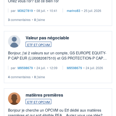
Oriez vous l'or? Est ce bien l'or
par
M3627819
•
08 juil.
•
10:41
marino83
•
25 juil. 2026
3
commentaires
•
0
j'aime
Valeur pas négociable
ETF ET OPCVM
Bonjour, j'ai 2 valeurs sur un compte, GS EUROPE EQUITY-
P CAP EUR (LU0082087510) et GS PROTECTION-P CAP
EUR (LU0546913194), que je souhaite vendre. Lorsque je
par
M9598679
•
24 juil.
•
12:09
M9598679
•
24 juil. 2026
veux procéder à la vente, on me signale ...
4
commentaires
•
0
j'aime
matières premières
ETF ET OPCVM
Bonjour je cherche un OPCVM ou Etf dédié aux matières
premières et qui soit éligible PEA... Auriez vous une idée?