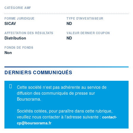
CATÉGORIE AMF
FORME JURIDIQUE
TYPE D'INVESTISSEUR
SICAV
ND
AFFECTATION DES RÉSULTATS
VALEUR DERNIER COUPON
Distribution
ND
FONDS DE FONDS
Non
DERNIERS COMMUNIQUÉS
Message d'information
Cette société n'est pas adhérente au service de
diffusion des communiqués de presse sur
Boursorama.
Sociétés cotées, pour paraître dans cette rubrique,
veuillez nous contacter à l'adresse suivante :
contact-
cp@boursorama.fr