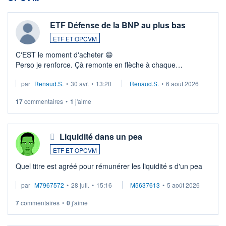
ETF Défense de la BNP au plus bas
ETF ET OPCVM
C'EST le moment d'acheter 😄​
Perso je renforce. Çà remonte en flèche à chaque
suspission d'accord dans.la guerre du moyen-orient.
par
Renaud.S.
•
30 avr.
•
13:20
Renaud.S.
•
6 août 2026
Investissement long terme tip top pour sa retraite.
LU3 ...
17
commentaires
•
1
j'aime
Liquidité dans un pea
ETF ET OPCVM
Quel titre est agréé pour rémunérer les liquidité s d'un pea
par
M7967572
•
28 juil.
•
15:16
M5637613
•
5 août 2026
7
commentaires
•
0
j'aime