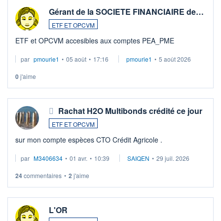
Gérant de la SOCIETE FINANCIAIRE de…
ETF ET OPCVM
ETF et OPCVM accesibles aux comptes PEA_PME
par
pmourie1
•
05 août
•
17:16
pmourie1
•
5 août 2026
0
j'aime
Rachat H2O Multibonds crédité ce jour
ETF ET OPCVM
sur mon compte espèces CTO Crédit Agricole .
par
M3406634
•
01 avr.
•
10:39
SAIQEN
•
29 juil. 2026
24
commentaires
•
2
j'aime
L'OR