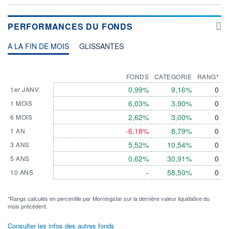
PERFORMANCES DU FONDS
A LA FIN DE MOIS
GLISSANTES
FONDS
CATEGORIE
RANG*
0,99%
9,16%
0
1er JANV.
6,03%
3,90%
0
1 MOIS
2,62%
3,00%
0
6 MOIS
-6,18%
8,79%
0
1 AN
5,52%
10,54%
0
3 ANS
0,62%
30,91%
0
5 ANS
-
58,50%
0
10 ANS
*Rangs calculés en percentile par Morningstar sur la dernière valeur liquidative du
mois précédent.
Consulter les infos des autres fonds