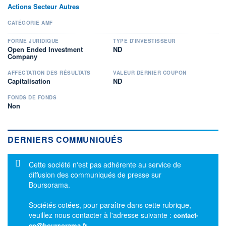
Actions Secteur Autres
CATÉGORIE AMF
FORME JURIDIQUE
TYPE D'INVESTISSEUR
Open Ended Investment
ND
Company
AFFECTATION DES RÉSULTATS
VALEUR DERNIER COUPON
Capitalisation
ND
FONDS DE FONDS
Non
DERNIERS COMMUNIQUÉS
Message d'information
Cette société n'est pas adhérente au service de
diffusion des communiqués de presse sur
Boursorama.
Sociétés cotées, pour paraître dans cette rubrique,
veuillez nous contacter à l'adresse suivante :
contact-
cp@boursorama.fr