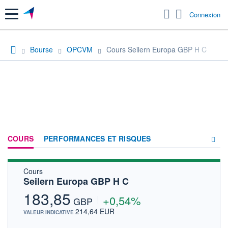
Menu
Connexion
Bourse
OPCVM
Cours Seilern Europa GBP H C
COURS
PERFORMANCES ET RISQUES
Cours
COMPOSITION
Seilern Europa GBP H C
ACTUALITÉS
183,85
+0,54%
GBP
FORUM
214,64 EUR
VALEUR INDICATIVE
HISTORIQUE