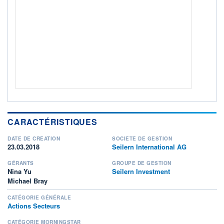
ACTIF NET (EUR)
41M / 31.07.26
NOTATION MORNINGSTAR ⁽¹⁾
RISQUE DU FONDS (SRI)
4
/7
+ PORTEFEUILLE
+ LISTE
CARACTÉRISTIQUES
DATE DE CRÉATION
SOCIÉTÉ DE GESTION
23.03.2018
Seilern International AG
GÉRANTS
GROUPE DE GESTION
Nina Yu
Seilern Investment
Michael Bray
CATÉGORIE GÉNÉRALE
Actions Secteurs
CATÉGORIE MORNINGSTAR