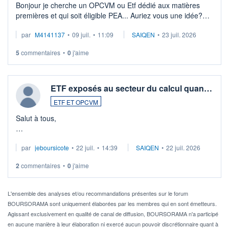
Bonjour je cherche un OPCVM ou Etf dédié aux matières
premières et qui soit éligible PEA... Auriez vous une idée?
Merci de vos conseils
par
M4141137
•
09 juil.
•
11:09
SAIQEN
•
23 juil. 2026
5
commentaires
•
0
j'aime
ETF exposés au secteur du calcul quan…
ETF ET OPCVM
Salut à tous,
Je cherche à investir sur le secteur du calcul quantique, mais
par
jeboursicote
•
22 juil.
•
14:39
SAIQEN
•
22 juil. 2026
via un ETF plutôt que des actions individuelles.
2
commentaires
•
0
j'aime
Idéalement, je voudrais qu'il soit éligible au PEA.
Pour l' ...
L'ensemble des analyses et/ou recommandations présentes sur le forum
BOURSORAMA sont uniquement élaborées par les membres qui en sont émetteurs.
Agissant exclusivement en qualité de canal de diffusion, BOURSORAMA n'a participé
en aucune manière à leur élaboration ni exercé aucun pouvoir discrétionnaire quant à