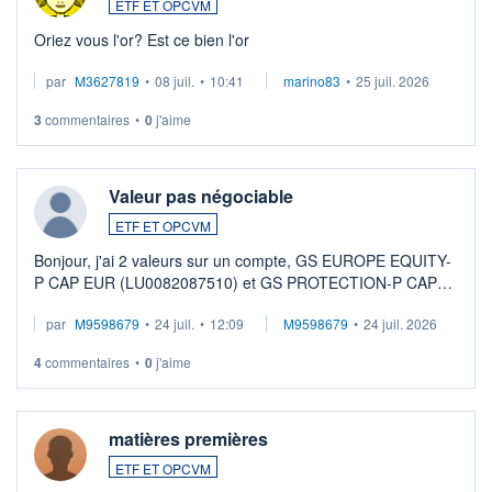
ETF ET OPCVM
Oriez vous l'or? Est ce bien l'or
par
M3627819
•
08 juil.
•
10:41
marino83
•
25 juil. 2026
3
commentaires
•
0
j'aime
Valeur pas négociable
ETF ET OPCVM
Bonjour, j'ai 2 valeurs sur un compte, GS EUROPE EQUITY-
P CAP EUR (LU0082087510) et GS PROTECTION-P CAP
EUR (LU0546913194), que je souhaite vendre. Lorsque je
par
M9598679
•
24 juil.
•
12:09
M9598679
•
24 juil. 2026
veux procéder à la vente, on me signale ...
4
commentaires
•
0
j'aime
matières premières
ETF ET OPCVM