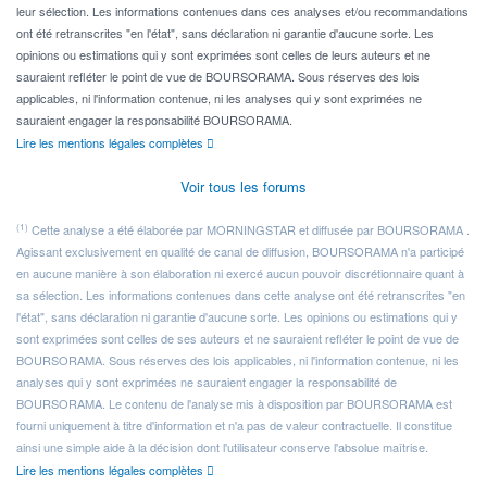
leur sélection. Les informations contenues dans ces analyses et/ou recommandations
ont été retranscrites "en l'état", sans déclaration ni garantie d'aucune sorte. Les
opinions ou estimations qui y sont exprimées sont celles de leurs auteurs et ne
sauraient refléter le point de vue de BOURSORAMA. Sous réserves des lois
applicables, ni l'information contenue, ni les analyses qui y sont exprimées ne
sauraient engager la responsabilité BOURSORAMA.
Lire les mentions légales complètes
Voir tous les forums
(1)
Cette analyse a été élaborée par MORNINGSTAR et diffusée par BOURSORAMA .
Agissant exclusivement en qualité de canal de diffusion, BOURSORAMA n'a participé
en aucune manière à son élaboration ni exercé aucun pouvoir discrétionnaire quant à
sa sélection. Les informations contenues dans cette analyse ont été retranscrites "en
l'état", sans déclaration ni garantie d'aucune sorte. Les opinions ou estimations qui y
sont exprimées sont celles de ses auteurs et ne sauraient refléter le point de vue de
BOURSORAMA. Sous réserves des lois applicables, ni l'information contenue, ni les
analyses qui y sont exprimées ne sauraient engager la responsabilité de
BOURSORAMA. Le contenu de l'analyse mis à disposition par BOURSORAMA est
fourni uniquement à titre d'information et n'a pas de valeur contractuelle. Il constitue
ainsi une simple aide à la décision dont l'utilisateur conserve l'absolue maîtrise.
Lire les mentions légales complètes