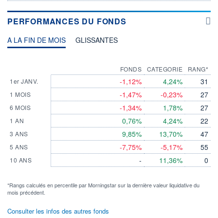
PERFORMANCES DU FONDS
A LA FIN DE MOIS
GLISSANTES
FONDS
CATEGORIE
RANG*
-1,12%
4,24%
31
1er JANV.
-1,47%
-0,23%
27
1 MOIS
-1,34%
1,78%
27
6 MOIS
0,76%
4,24%
22
1 AN
9,85%
13,70%
47
3 ANS
-7,75%
-5,17%
55
5 ANS
-
11,36%
0
10 ANS
*Rangs calculés en percentile par Morningstar sur la dernière valeur liquidative du
mois précédent.
Consulter les infos des autres fonds