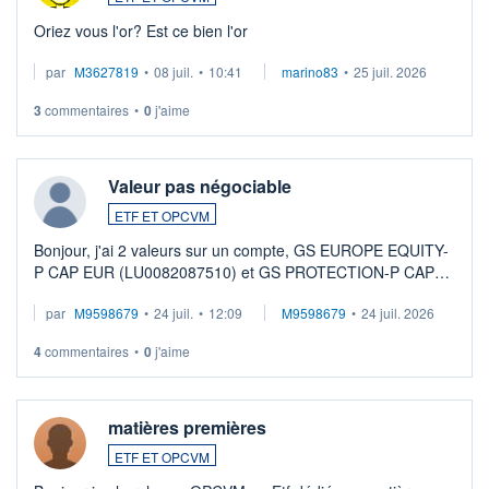
Oriez vous l'or? Est ce bien l'or
par
M3627819
•
08 juil.
•
10:41
marino83
•
25 juil. 2026
3
commentaires
•
0
j'aime
Valeur pas négociable
ETF ET OPCVM
Bonjour, j'ai 2 valeurs sur un compte, GS EUROPE EQUITY-
P CAP EUR (LU0082087510) et GS PROTECTION-P CAP
EUR (LU0546913194), que je souhaite vendre. Lorsque je
par
M9598679
•
24 juil.
•
12:09
M9598679
•
24 juil. 2026
veux procéder à la vente, on me signale ...
4
commentaires
•
0
j'aime
matières premières
ETF ET OPCVM