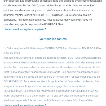
leur sélection. Les informations contenues dans ces analyses et/ou recommandations
ont été retranscrites "en l'état", sans déclaration ni garantie d'aucune sorte. Les
opinions ou estimations qui y sont exprimées sont celles de leurs auteurs et ne
sauraient refléter le point de vue de BOURSORAMA. Sous réserves des lois
applicables, ni l'information contenue, ni les analyses qui y sont exprimées ne
sauraient engager la responsabilité BOURSORAMA.
Lire les mentions légales complètes
Voir tous les forums
(1)
Cette analyse a été élaborée par MORNINGSTAR et diffusée par BOURSORAMA
le 30 juin 2026.
Agissant exclusivement en qualité de canal de diffusion, BOURSORAMA n'a participé
en aucune manière à son élaboration ni exercé aucun pouvoir discrétionnaire quant à
sa sélection. Les informations contenues dans cette analyse ont été retranscrites "en
l'état", sans déclaration ni garantie d'aucune sorte. Les opinions ou estimations qui y
sont exprimées sont celles de ses auteurs et ne sauraient refléter le point de vue de
BOURSORAMA. Sous réserves des lois applicables, ni l'information contenue, ni les
analyses qui y sont exprimées ne sauraient engager la responsabilité de
BOURSORAMA. Le contenu de l'analyse mis à disposition par BOURSORAMA est
fourni uniquement à titre d'information et n'a pas de valeur contractuelle. Il constitue
ainsi une simple aide à la décision dont l'utilisateur conserve l'absolue maîtrise.
Lire les mentions légales complètes