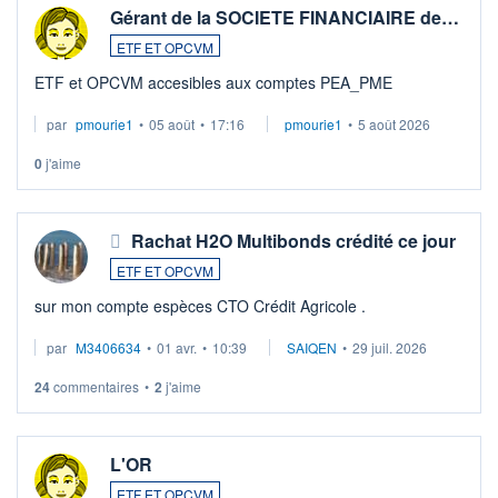
Gérant de la SOCIETE FINANCIAIRE de…
ETF ET OPCVM
ETF et OPCVM accesibles aux comptes PEA_PME
par
pmourie1
•
05 août
•
17:16
pmourie1
•
5 août 2026
0
j'aime
Rachat H2O Multibonds crédité ce jour
ETF ET OPCVM
sur mon compte espèces CTO Crédit Agricole .
par
M3406634
•
01 avr.
•
10:39
SAIQEN
•
29 juil. 2026
24
commentaires
•
2
j'aime
L'OR
ETF ET OPCVM