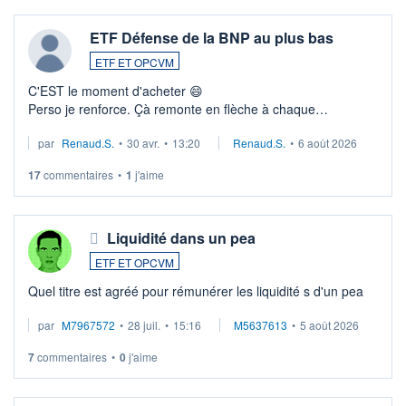
ETF Défense de la BNP au plus bas
ETF ET OPCVM
C'EST le moment d'acheter 😄​
Perso je renforce. Çà remonte en flèche à chaque
suspission d'accord dans.la guerre du moyen-orient.
par
Renaud.S.
•
30 avr.
•
13:20
Renaud.S.
•
6 août 2026
Investissement long terme tip top pour sa retraite.
LU3 ...
17
commentaires
•
1
j'aime
Liquidité dans un pea
ETF ET OPCVM
Quel titre est agréé pour rémunérer les liquidité s d'un pea
par
M7967572
•
28 juil.
•
15:16
M5637613
•
5 août 2026
7
commentaires
•
0
j'aime