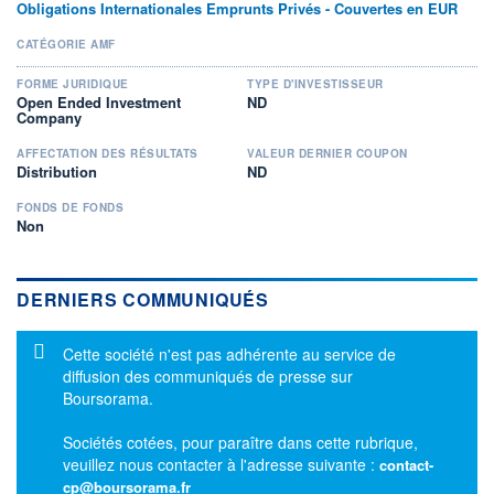
Obligations Internationales Emprunts Privés - Couvertes en EUR
CATÉGORIE AMF
FORME JURIDIQUE
TYPE D'INVESTISSEUR
Open Ended Investment
ND
Company
AFFECTATION DES RÉSULTATS
VALEUR DERNIER COUPON
Distribution
ND
FONDS DE FONDS
Non
DERNIERS COMMUNIQUÉS
Message d'information
Cette société n'est pas adhérente au service de
diffusion des communiqués de presse sur
Boursorama.
Sociétés cotées, pour paraître dans cette rubrique,
veuillez nous contacter à l'adresse suivante :
contact-
cp@boursorama.fr