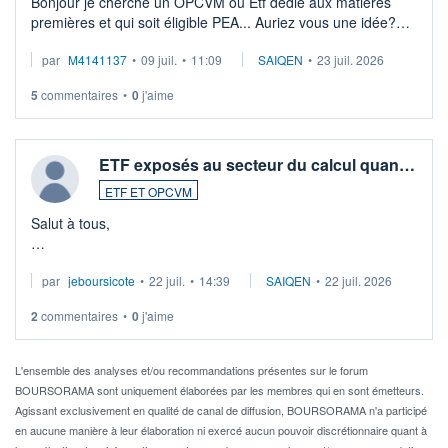
Bonjour je cherche un OPCVM ou Etf dédié aux matières
premières et qui soit éligible PEA... Auriez vous une idée?
Merci de vos conseils
par
M4141137
•
09 juil.
•
11:09
SAIQEN
•
23 juil. 2026
5
commentaires
•
0
j'aime
ETF exposés au secteur du calcul quan…
ETF ET OPCVM
Salut à tous,
Je cherche à investir sur le secteur du calcul quantique, mais
par
jeboursicote
•
22 juil.
•
14:39
SAIQEN
•
22 juil. 2026
via un ETF plutôt que des actions individuelles.
2
commentaires
•
0
j'aime
Idéalement, je voudrais qu'il soit éligible au PEA.
Pour l' ...
L'ensemble des analyses et/ou recommandations présentes sur le forum
BOURSORAMA sont uniquement élaborées par les membres qui en sont émetteurs.
Agissant exclusivement en qualité de canal de diffusion, BOURSORAMA n'a participé
en aucune manière à leur élaboration ni exercé aucun pouvoir discrétionnaire quant à