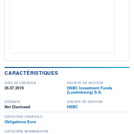
CTO BUSINESS
Non éligible Boursobank
ACTIF NET (EUR)
3 562M / 31.07.26
NOTATION MORNINGSTAR ⁽¹⁾
RISQUE DU FONDS (SRI)
3
/7
CARACTÉRISTIQUES
+ PORTEFEUILLE
+ LISTE
DATE DE CRÉATION
SOCIÉTÉ DE GESTION
26.07.2019
HSBC Investment Funds
(Luxembourg) S.A.
GÉRANTS
GROUPE DE GESTION
Not Disclosed
HSBC
CATÉGORIE GÉNÉRALE
Obligations Euro
CATÉGORIE MORNINGSTAR