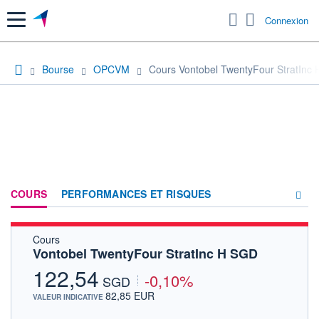
Menu
Connexion
Bourse
OPCVM
Cours Vontobel TwentyFour StratInc
COURS
PERFORMANCES ET RISQUES
Cours
COMPOSITION
Vontobel TwentyFour StratInc H SGD
ACTUALITÉS
122,54
-0,10%
SGD
FORUM
82,85 EUR
VALEUR INDICATIVE
HISTORIQUE