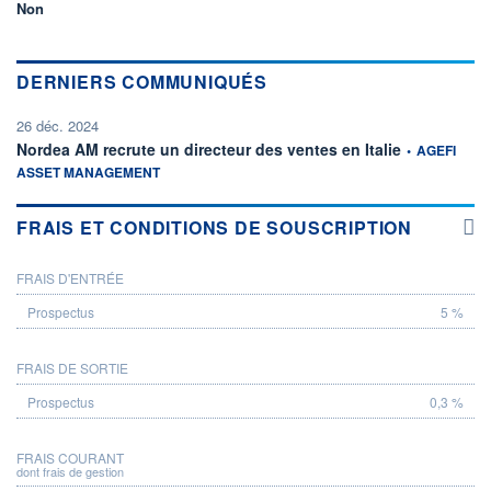
Non
DERNIERS COMMUNIQUÉS
26 déc. 2024
information fou
Nordea AM recrute un directeur des ventes en Italie
•
AGEFI
ASSET MANAGEMENT
FRAIS ET CONDITIONS DE SOUSCRIPTION
FRAIS D'ENTRÉE
PROSPECTUS
5 %
FRAIS DE SORTIE
0,3 %
FRAIS COURANT
dont frais de gestion