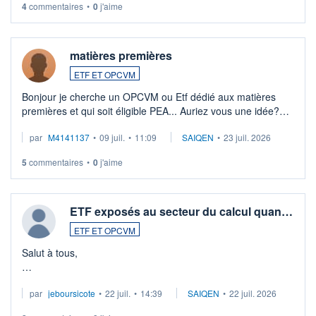
4
commentaires
•
0
j'aime
matières premières
ETF ET OPCVM
Bonjour je cherche un OPCVM ou Etf dédié aux matières
premières et qui soit éligible PEA... Auriez vous une idée?
Merci de vos conseils
par
M4141137
•
09 juil.
•
11:09
SAIQEN
•
23 juil. 2026
5
commentaires
•
0
j'aime
ETF exposés au secteur du calcul quan…
ETF ET OPCVM
Salut à tous,
Je cherche à investir sur le secteur du calcul quantique, mais
par
jeboursicote
•
22 juil.
•
14:39
SAIQEN
•
22 juil. 2026
via un ETF plutôt que des actions individuelles.