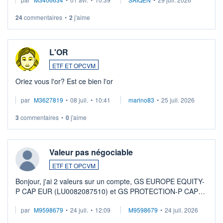
24
commentaires
•
2
j'aime
L'OR
ETF ET OPCVM
Oriez vous l'or? Est ce bien l'or
par
M3627819
•
08 juil.
•
10:41
marino83
•
25 juil. 2026
3
commentaires
•
0
j'aime
Valeur pas négociable
ETF ET OPCVM
Bonjour, j'ai 2 valeurs sur un compte, GS EUROPE EQUITY-
P CAP EUR (LU0082087510) et GS PROTECTION-P CAP
EUR (LU0546913194), que je souhaite vendre. Lorsque je
par
M9598679
•
24 juil.
•
12:09
M9598679
•
24 juil. 2026
veux procéder à la vente, on me signale ...