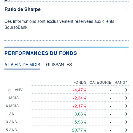
Ratio de Sharpe
Ces informations sont exclusivement réservées aux clients
BoursoBank.
PERFORMANCES DU FONDS
A LA FIN DE MOIS
GLISSANTES
FONDS
CATEGORIE
RANG*
-4,47%
-
0
1er JANV.
-2,34%
-
0
1 MOIS
-2,17%
-
0
6 MOIS
3,68%
-
0
1 AN
5,98%
-
0
3 ANS
20,77%
-
0
5 ANS