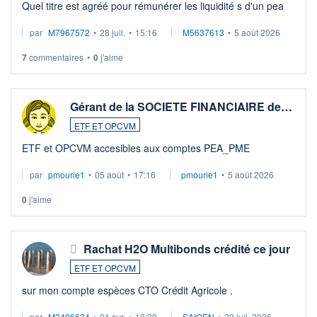
Quel titre est agréé pour rémunérer les liquidité s d'un pea
par
M7967572
•
28 juil.
•
15:16
M5637613
•
5 août 2026
7
commentaires
•
0
j'aime
Gérant de la SOCIETE FINANCIAIRE de…
ETF ET OPCVM
ETF et OPCVM accesibles aux comptes PEA_PME
par
pmourie1
•
05 août
•
17:16
pmourie1
•
5 août 2026
0
j'aime
Rachat H2O Multibonds crédité ce jour
ETF ET OPCVM
sur mon compte espèces CTO Crédit Agricole .
par
M3406634
•
01 avr.
•
10:39
SAIQEN
•
29 juil. 2026