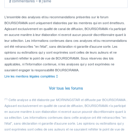
2
commentaires
•
0
j'aime
Idéalement, je voudrais qu'il soit éligible au PEA.
Pour l' ...
L'ensemble des analyses et/ou recommandations présentes sur le forum
BOURSORAMA sont uniquement élaborées par les membres qui en sont émetteurs.
Agissant exclusivement en qualité de canal de diffusion, BOURSORAMA n'a participé
en aucune manière à leur élaboration ni exercé aucun pouvoir discrétionnaire quant à
leur sélection. Les informations contenues dans ces analyses et/ou recommandations
ont été retranscrites "en l'état", sans déclaration ni garantie d'aucune sorte. Les
opinions ou estimations qui y sont exprimées sont celles de leurs auteurs et ne
sauraient refléter le point de vue de BOURSORAMA. Sous réserves des lois
applicables, ni l'information contenue, ni les analyses qui y sont exprimées ne
sauraient engager la responsabilité BOURSORAMA.
Lire les mentions légales complètes
Voir tous les forums
(1)
Cette analyse a été élaborée par MORNINGSTAR et diffusée par BOURSORAMA .
Agissant exclusivement en qualité de canal de diffusion, BOURSORAMA n'a participé
en aucune manière à son élaboration ni exercé aucun pouvoir discrétionnaire quant à
sa sélection. Les informations contenues dans cette analyse ont été retranscrites "en
l'état", sans déclaration ni garantie d'aucune sorte. Les opinions ou estimations qui y
sont exprimées sont celles de ses auteurs et ne sauraient refléter le point de vue de