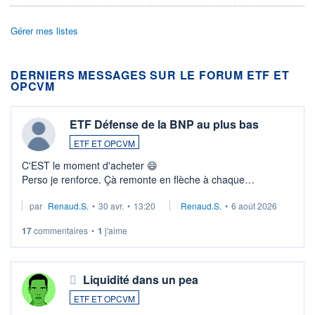
Gérer mes listes
DERNIERS MESSAGES SUR LE FORUM ETF ET
OPCVM
ETF Défense de la BNP au plus bas
ETF ET OPCVM
C'EST le moment d'acheter 😄​
Perso je renforce. Çà remonte en flèche à chaque
suspission d'accord dans.la guerre du moyen-orient.
par
Renaud.S.
•
30 avr.
•
13:20
Renaud.S.
•
6 août 2026
Investissement long terme tip top pour sa retraite.
LU3 ...
17
commentaires
•
1
j'aime
Liquidité dans un pea
ETF ET OPCVM