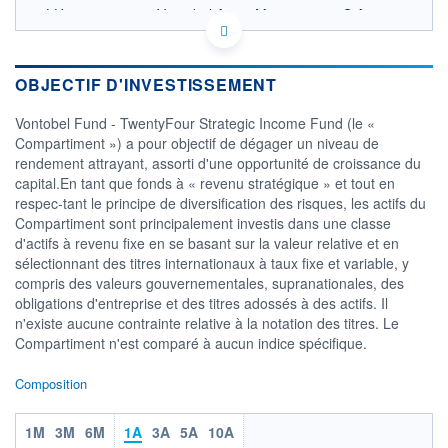
LU1767066274 - Vontobel Asset Management S.A.
OPCVM DERNIER COURS CONNU AU 05/08/2026
124
OBJECTIF D'INVESTISSEMENT
122
Vontobel Fund - TwentyFour Strategic Income Fund (le «
Compartiment ») a pour objectif de dégager un niveau de
120
rendement attrayant, assorti d'une opportunité de croissance du
118
capital.En tant que fonds à « revenu stratégique » et tout en
04/12
07/04
respec-tant le principe de diversification des risques, les actifs du
Compartiment sont principalement investis dans une classe
CATÉGORIE MORNINGSTAR
d'actifs à revenu fixe en se basant sur la valeur relative et en
Obligations Autres
sélectionnant des titres internationaux à taux fixe et variable, y
compris des valeurs gouvernementales, supranationales, des
FONDS PARTENAIRES
TARIFS PRIVILÉGIÉS
0%
obligations d'entreprise et des titres adossés à des actifs. Il
n'existe aucune contrainte relative à la notation des titres. Le
ÉLIGIBILITÉ
Compartiment n'est comparé à aucun indice spécifique.
PEA
PEA-PME
BOURSOVIE LUX
BOURSOVIE
CTO BUSINESS
Composition
Non éligible Boursobank
1M
3M
6M
1A
3A
5A
10A
ACTIF NET (EUR)
5 516M / 30.04.25