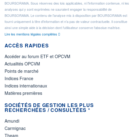
BOURSORAMA. Sous réserves des lois applicables, ni l'information contenue, ni les
analyses qui y sont exprimées ne sauraient engager la responsabilité de
BOURSORAMA. Le contenu de l'analyse mis à disposition par BOURSORAMA est
fourni uniquement à titre d'information et n'a pas de valeur contractuelle. Il constitue
ainsi une simple aide à la décision dont l'utilisateur conserve l'absolue maîtrise.
Lire les mentions légales complètes
ACCÈS RAPIDES
Accéder au forum ETF et OPCVM
Actualités OPCVM
Points de marché
Indices France
Indices internationaux
Matières premières
SOCIÉTÉS DE GESTION LES PLUS
RECHERCHÉES / CONSULTÉES *
Amundi
Carmignac
Theam