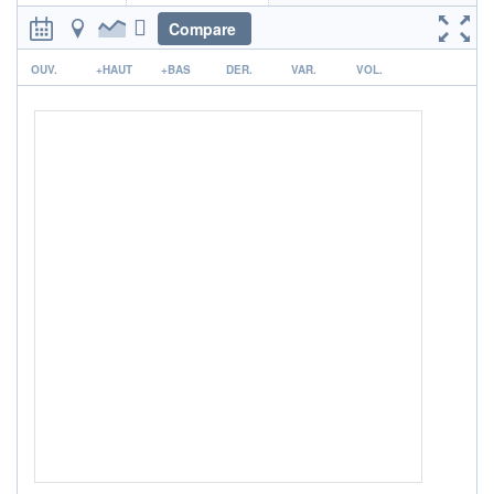
Compare
NOTATION MORNINGSTAR ⁽¹⁾
r
OUV.
+HAUT
+BAS
DER.
VAR.
VOL.
RISQUE DU FONDS (SRI)
2
/7
+ PORTEFEUILLE
+ LISTE