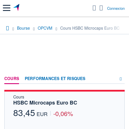
Menu
Connexion
Bourse
OPCVM
Cours HSBC Microcaps Euro BC
COURS
PERFORMANCES ET RISQUES
Cours
COMPOSITION
HSBC Microcaps Euro BC
ACTUALITÉS
83,45
-0,06%
EUR
FORUM
HISTORIQUE