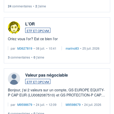
24
commentaires
•
2
j'aime
L'OR
ETF ET OPCVM
Oriez vous l'or? Est ce bien l'or
par
M3627819
•
08 juil.
•
10:41
marino83
•
25 juil. 2026
3
commentaires
•
0
j'aime
Valeur pas négociable
ETF ET OPCVM
Bonjour, j'ai 2 valeurs sur un compte, GS EUROPE EQUITY-
P CAP EUR (LU0082087510) et GS PROTECTION-P CAP
EUR (LU0546913194), que je souhaite vendre. Lorsque je
par
M9598679
•
24 juil.
•
12:09
M9598679
•
24 juil. 2026
veux procéder à la vente, on me signale ...
4
commentaires
•
0
j'aime