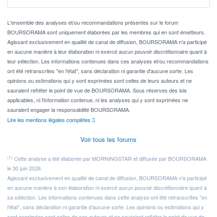
Pour l' ...
L'ensemble des analyses et/ou recommandations présentes sur le forum
BOURSORAMA sont uniquement élaborées par les membres qui en sont émetteurs.
Agissant exclusivement en qualité de canal de diffusion, BOURSORAMA n'a participé
en aucune manière à leur élaboration ni exercé aucun pouvoir discrétionnaire quant à
leur sélection. Les informations contenues dans ces analyses et/ou recommandations
ont été retranscrites "en l'état", sans déclaration ni garantie d'aucune sorte. Les
opinions ou estimations qui y sont exprimées sont celles de leurs auteurs et ne
sauraient refléter le point de vue de BOURSORAMA. Sous réserves des lois
applicables, ni l'information contenue, ni les analyses qui y sont exprimées ne
sauraient engager la responsabilité BOURSORAMA.
Lire les mentions légales complètes
Voir tous les forums
(1)
Cette analyse a été élaborée par MORNINGSTAR et diffusée par BOURSORAMA
le 30 juin 2026.
Agissant exclusivement en qualité de canal de diffusion, BOURSORAMA n'a participé
en aucune manière à son élaboration ni exercé aucun pouvoir discrétionnaire quant à
sa sélection. Les informations contenues dans cette analyse ont été retranscrites "en
l'état", sans déclaration ni garantie d'aucune sorte. Les opinions ou estimations qui y
sont exprimées sont celles de ses auteurs et ne sauraient refléter le point de vue de