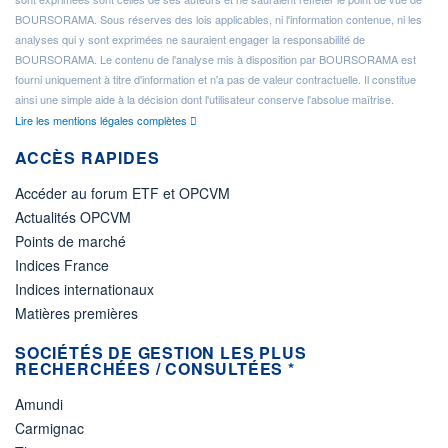
BOURSORAMA. Sous réserves des lois applicables, ni l'information contenue, ni les
analyses qui y sont exprimées ne sauraient engager la responsabilité de
BOURSORAMA. Le contenu de l'analyse mis à disposition par BOURSORAMA est
fourni uniquement à titre d'information et n'a pas de valeur contractuelle. Il constitue
ainsi une simple aide à la décision dont l'utilisateur conserve l'absolue maîtrise.
Lire les mentions légales complètes
ACCÈS RAPIDES
Accéder au forum ETF et OPCVM
Actualités OPCVM
Points de marché
Indices France
Indices internationaux
Matières premières
SOCIÉTÉS DE GESTION LES PLUS
RECHERCHÉES / CONSULTÉES *
Amundi
Carmignac