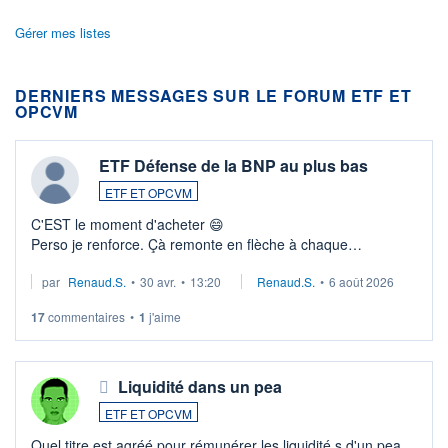
Gérer mes listes
DERNIERS MESSAGES SUR LE FORUM ETF ET
OPCVM
ETF Défense de la BNP au plus bas
ETF ET OPCVM
C'EST le moment d'acheter 😄​
Perso je renforce. Çà remonte en flèche à chaque
suspission d'accord dans.la guerre du moyen-orient.
par
Renaud.S.
•
30 avr.
•
13:20
Renaud.S.
•
6 août 2026
Investissement long terme tip top pour sa retraite.
LU3 ...
17
commentaires
•
1
j'aime
Liquidité dans un pea
ETF ET OPCVM
Quel titre est agréé pour rémunérer les liquidité s d'un pea