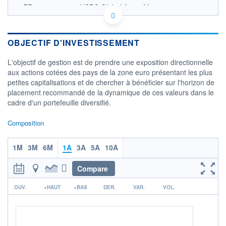
FR0013287133 - HSBC Global Asset Management
(France)
OPCVM DERNIER COURS CONNU AU 05/08/2026
Consulter le prospectus / DIC
OBJECTIF D'INVESTISSEMENT
100
L'objectif de gestion est de prendre une exposition directionnelle
aux actions cotées des pays de la zone euro présentant les plus
90
petites capitalisations et de chercher à bénéficier sur l'horizon de
placement recommandé de la dynamique de ces valeurs dans le
80
cadre d'un portefeuille diversifié.
70
03/12
07/04
Composition
CATÉGORIE MORNINGSTAR
1M
Actions Zone Euro Petites
3M
6M
1A
3A
5A
10A
Cap.
Compare
FONDS PARTENAIRES
TARIFS PRIVILÉGIÉS
0%
r
OUV.
+HAUT
+BAS
DER.
VAR.
VOL.
ÉLIGIBILITÉ
PEA
PEA-PME
BOURSOVIE LUX
BOURSOVIE
CTO BUSINESS