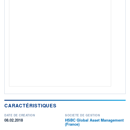
Non éligible Boursobank
ACTIF NET (EUR)
22M / 31.07.26
NOTATION MORNINGSTAR ⁽¹⁾
RISQUE DU FONDS (SRI)
4
/7
+ PORTEFEUILLE
+ LISTE
CARACTÉRISTIQUES
DATE DE CRÉATION
SOCIÉTÉ DE GESTION
08.02.2018
HSBC Global Asset Management
(France)