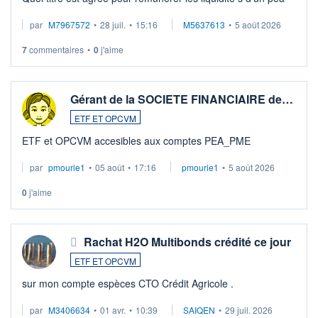
par
M7967572
•
28 juil.
•
15:16
M5637613
•
5 août 2026
7
commentaires
•
0
j'aime
Gérant de la SOCIETE FINANCIAIRE de…
ETF ET OPCVM
ETF et OPCVM accesibles aux comptes PEA_PME
par
pmourie1
•
05 août
•
17:16
pmourie1
•
5 août 2026
0
j'aime
Rachat H2O Multibonds crédité ce jour
ETF ET OPCVM
sur mon compte espèces CTO Crédit Agricole .
par
M3406634
•
01 avr.
•
10:39
SAIQEN
•
29 juil. 2026