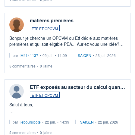
matières premières
ETF ET OPCVM
Bonjour je cherche un OPCVM ou Etf dédié aux matières
premières et qui soit éligible PEA... Auriez vous une idée?
Merci de vos conseils
par
M4141137
•
09 juil.
•
11:09
SAIQEN
•
23 juil. 2026
5
commentaires
•
0
j'aime
ETF exposés au secteur du calcul quan…
ETF ET OPCVM
Salut à tous,
Je cherche à investir sur le secteur du calcul quantique, mais
par
jeboursicote
•
22 juil.
•
14:39
SAIQEN
•
22 juil. 2026
via un ETF plutôt que des actions individuelles.
2
commentaires
•
0
j'aime
Idéalement, je voudrais qu'il soit éligible au PEA.