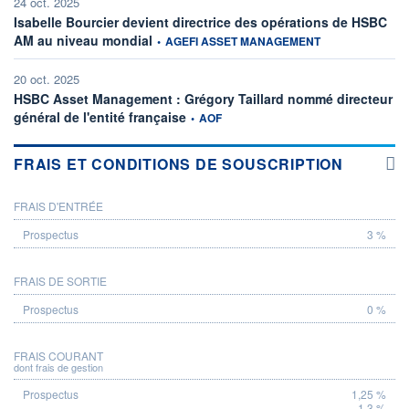
24 oct. 2025
Isabelle Bourcier devient directrice des opérations de HSBC
information fournie par
AM au niveau mondial
•
AGEFI ASSET MANAGEMENT
20 oct. 2025
HSBC Asset Management : Grégory Taillard nommé directeur
information fournie par
général de l'entité française
•
AOF
FRAIS ET CONDITIONS DE SOUSCRIPTION
FRAIS D'ENTRÉE
PROSPECTUS
3 %
FRAIS DE SORTIE
0 %
FRAIS COURANT
dont frais de gestion
1,25 %
1,3 %