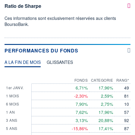
Ratio de Sharpe
Ces informations sont exclusivement réservées aux clients
BoursoBank.
PERFORMANCES DU FONDS
A LA FIN DE MOIS
GLISSANTES
FONDS
CATEGORIE
RANG*
6,71%
17,96%
49
1er JANV.
-2,30%
2,59%
81
1 MOIS
7,90%
2,75%
10
6 MOIS
7,62%
17,96%
57
1 AN
3,13%
20,88%
92
3 ANS
-15,86%
17,41%
87
5 ANS