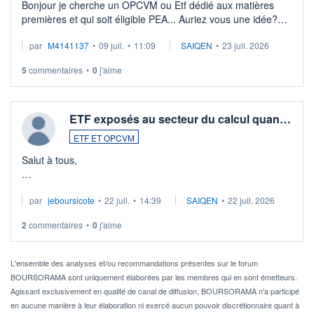
Bonjour je cherche un OPCVM ou Etf dédié aux matières
premières et qui soit éligible PEA... Auriez vous une idée?
Merci de vos conseils
par
M4141137
•
09 juil.
•
11:09
SAIQEN
•
23 juil. 2026
5
commentaires
•
0
j'aime
ETF exposés au secteur du calcul quan…
ETF ET OPCVM
Salut à tous,
Je cherche à investir sur le secteur du calcul quantique, mais
par
jeboursicote
•
22 juil.
•
14:39
SAIQEN
•
22 juil. 2026
via un ETF plutôt que des actions individuelles.
2
commentaires
•
0
j'aime
Idéalement, je voudrais qu'il soit éligible au PEA.
Pour l' ...
L'ensemble des analyses et/ou recommandations présentes sur le forum
BOURSORAMA sont uniquement élaborées par les membres qui en sont émetteurs.
Agissant exclusivement en qualité de canal de diffusion, BOURSORAMA n'a participé
en aucune manière à leur élaboration ni exercé aucun pouvoir discrétionnaire quant à