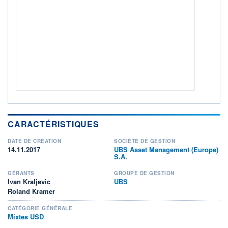
ACTIF NET (EUR)
601M / 31.07.26
NOTATION MORNINGSTAR ⁽¹⁾
RISQUE DU FONDS (SRI)
3
/7
+ PORTEFEUILLE
+ LISTE
CARACTÉRISTIQUES
DATE DE CRÉATION
SOCIÉTÉ DE GESTION
14.11.2017
UBS Asset Management (Europe)
S.A.
GÉRANTS
GROUPE DE GESTION
Ivan Kraljevic
UBS
Roland Kramer
CATÉGORIE GÉNÉRALE
Mixtes USD