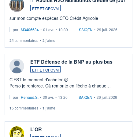
Rachat H2O Multibonds crédité ce jour
ETF ET OPCVM
sur mon compte espèces CTO Crédit Agricole .
par
M3406634
•
01 avr.
•
10:39
SAIQEN
•
29 juil. 2026
24
commentaires
•
2
j'aime
ETF Défense de la BNP au plus bas
ETF ET OPCVM
C'EST le moment d'acheter 😄​
Perso je renforce. Çà remonte en flèche à chaque
suspission d'accord dans.la guerre du moyen-orient.
par
Renaud.S.
•
30 avr.
•
13:20
SAIQEN
•
26 juil. 2026
Investissement long terme tip top pour sa retraite.
LU3 ...
15
commentaires
•
1
j'aime
L'OR