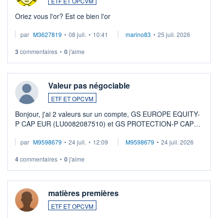
ETF ET OPCVM
Oriez vous l'or? Est ce bien l'or
par
M3627819
•
08 juil.
•
10:41
marino83
•
25 juil. 2026
3
commentaires
•
0
j'aime
Valeur pas négociable
ETF ET OPCVM
Bonjour, j'ai 2 valeurs sur un compte, GS EUROPE EQUITY-
P CAP EUR (LU0082087510) et GS PROTECTION-P CAP
EUR (LU0546913194), que je souhaite vendre. Lorsque je
par
M9598679
•
24 juil.
•
12:09
M9598679
•
24 juil. 2026
veux procéder à la vente, on me signale ...
4
commentaires
•
0
j'aime
matières premières
ETF ET OPCVM