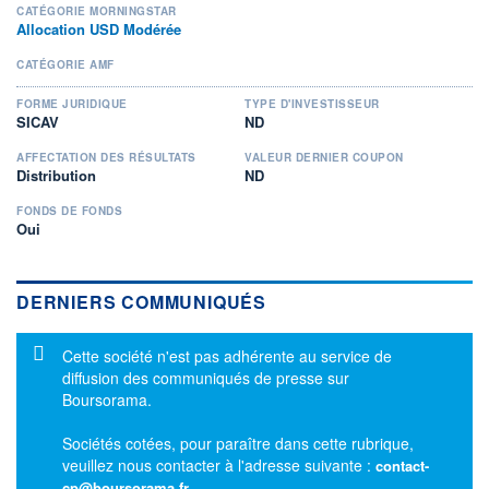
CATÉGORIE MORNINGSTAR
Allocation USD Modérée
CATÉGORIE AMF
FORME JURIDIQUE
TYPE D'INVESTISSEUR
SICAV
ND
AFFECTATION DES RÉSULTATS
VALEUR DERNIER COUPON
Distribution
ND
FONDS DE FONDS
Oui
DERNIERS COMMUNIQUÉS
Message d'information
Cette société n'est pas adhérente au service de
diffusion des communiqués de presse sur
Boursorama.
Sociétés cotées, pour paraître dans cette rubrique,
veuillez nous contacter à l'adresse suivante :
contact-
cp@boursorama.fr