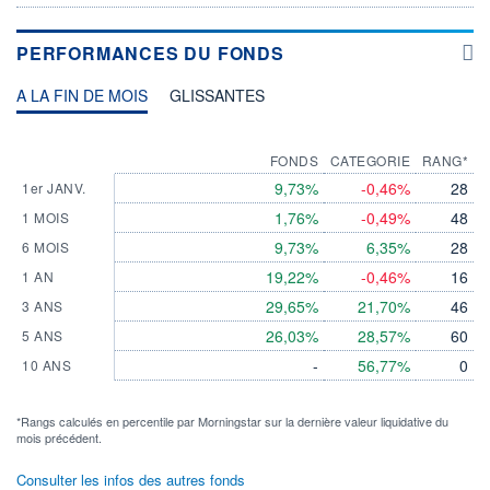
PERFORMANCES DU FONDS
A LA FIN DE MOIS
GLISSANTES
FONDS
CATEGORIE
RANG*
9,73%
-0,46%
28
1er JANV.
1,76%
-0,49%
48
1 MOIS
9,73%
6,35%
28
6 MOIS
19,22%
-0,46%
16
1 AN
29,65%
21,70%
46
3 ANS
26,03%
28,57%
60
5 ANS
-
56,77%
0
10 ANS
*Rangs calculés en percentile par Morningstar sur la dernière valeur liquidative du
mois précédent.
Consulter les infos des autres fonds