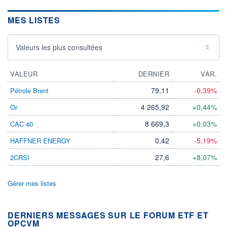
MES LISTES
Valeurs les plus consultées
VALEUR
DERNIER
VAR.
79,11
-0,39%
Pétrole Brent
4 265,92
+0,44%
Or
8 669,3
+0,03%
CAC 40
0,42
-5,19%
HAFFNER ENERGY
27,6
+8,07%
2CRSI
Gérer mes listes
DERNIERS MESSAGES SUR LE FORUM ETF ET
OPCVM