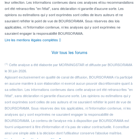
leur sélection. Les informations contenues dans ces analyses et/ou recommandations
ont été retranscrites "en l'état", sans déclaration ni garantie d'aucune sorte. Les
opinions ou estimations qui y sont exprimées sont celles de leurs auteurs et ne
sauraient refléter le point de vue de BOURSORAMA. Sous réserves des lois
applicables, ni l'information contenue, ni les analyses qui y sont exprimées ne
sauraient engager la responsabilité BOURSORAMA.
Lire les mentions légales complètes
Voir tous les forums
(1)
Cette analyse a été élaborée par MORNINGSTAR et diffusée par BOURSORAMA
le 30 juin 2026.
Agissant exclusivement en qualité de canal de diffusion, BOURSORAMA n'a participé
en aucune manière à son élaboration ni exercé aucun pouvoir discrétionnaire quant à
sa sélection. Les informations contenues dans cette analyse ont été retranscrites "en
l'état", sans déclaration ni garantie d'aucune sorte. Les opinions ou estimations qui y
sont exprimées sont celles de ses auteurs et ne sauraient refléter le point de vue de
BOURSORAMA. Sous réserves des lois applicables, ni l'information contenue, ni les
analyses qui y sont exprimées ne sauraient engager la responsabilité de
BOURSORAMA. Le contenu de l'analyse mis à disposition par BOURSORAMA est
fourni uniquement à titre d'information et n'a pas de valeur contractuelle. Il constitue
ainsi une simple aide à la décision dont l'utilisateur conserve l'absolue maîtrise.