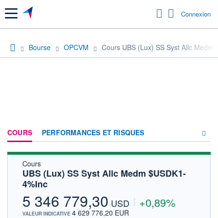
Menu
Connexion
Bourse
OPCVM
Cours UBS (Lux) SS Syst Allc Medm
COURS
PERFORMANCES ET RISQUES
Cours
COMPOSITION
UBS (Lux) SS Syst Allc Medm $USDK1-
4%Inc
ACTUALITÉS
5 346 779,30
+0,89%
FORUM
USD
4 629 776,20 EUR
VALEUR INDICATIVE
HISTORIQUE