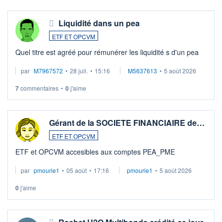
Liquidité dans un pea
ETF ET OPCVM
Quel titre est agréé pour rémunérer les liquidité s d'un pea
par
M7967572
•
28 juil.
•
15:16
M5637613
•
5 août 2026
7
commentaires
•
0
j'aime
Gérant de la SOCIETE FINANCIAIRE de…
ETF ET OPCVM
ETF et OPCVM accesibles aux comptes PEA_PME
par
pmourie1
•
05 août
•
17:16
pmourie1
•
5 août 2026
0
j'aime