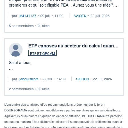
premières et qui soit éligible PEA... Auriez vous une idée?
Merci de vos conseils
par
M4141137
•
09 juil.
•
11:09
SAIQEN
•
23 juil. 2026
5
commentaires
•
0
j'aime
ETF exposés au secteur du calcul quan…
ETF ET OPCVM
Salut à tous,
Je cherche à investir sur le secteur du calcul quantique, mais
par
jeboursicote
•
22 juil.
•
14:39
SAIQEN
•
22 juil. 2026
via un ETF plutôt que des actions individuelles.
2
commentaires
•
0
j'aime
Idéalement, je voudrais qu'il soit éligible au PEA.
Pour l' ...
L'ensemble des analyses et/ou recommandations présentes sur le forum
BOURSORAMA sont uniquement élaborées par les membres qui en sont émetteurs.
Agissant exclusivement en qualité de canal de diffusion, BOURSORAMA n'a participé
en aucune manière à leur élaboration ni exercé aucun pouvoir discrétionnaire quant à
leur sélection. Les informations contenues dans ces analyses et/ou recommandations