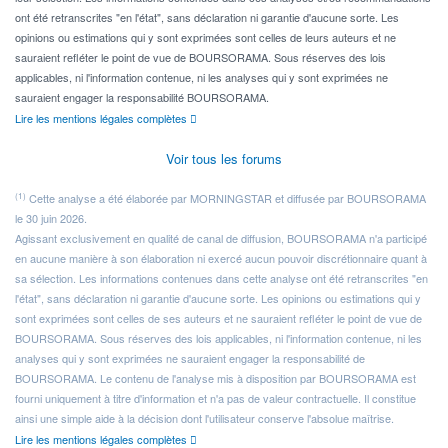
ont été retranscrites "en l'état", sans déclaration ni garantie d'aucune sorte. Les
opinions ou estimations qui y sont exprimées sont celles de leurs auteurs et ne
sauraient refléter le point de vue de BOURSORAMA. Sous réserves des lois
applicables, ni l'information contenue, ni les analyses qui y sont exprimées ne
sauraient engager la responsabilité BOURSORAMA.
Lire les mentions légales complètes
Voir tous les forums
(1)
Cette analyse a été élaborée par MORNINGSTAR et diffusée par BOURSORAMA
le 30 juin 2026.
Agissant exclusivement en qualité de canal de diffusion, BOURSORAMA n'a participé
en aucune manière à son élaboration ni exercé aucun pouvoir discrétionnaire quant à
sa sélection. Les informations contenues dans cette analyse ont été retranscrites "en
l'état", sans déclaration ni garantie d'aucune sorte. Les opinions ou estimations qui y
sont exprimées sont celles de ses auteurs et ne sauraient refléter le point de vue de
BOURSORAMA. Sous réserves des lois applicables, ni l'information contenue, ni les
analyses qui y sont exprimées ne sauraient engager la responsabilité de
BOURSORAMA. Le contenu de l'analyse mis à disposition par BOURSORAMA est
fourni uniquement à titre d'information et n'a pas de valeur contractuelle. Il constitue
ainsi une simple aide à la décision dont l'utilisateur conserve l'absolue maîtrise.
Lire les mentions légales complètes