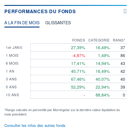
PERFORMANCES DU FONDS
A LA FIN DE MOIS
GLISSANTES
FONDS
CATEGORIE
RANG*
27,39%
16,49%
37
1er JANV.
-4,87%
1,49%
86
1 MOIS
17,41%
14,94%
43
6 MOIS
40,71%
16,49%
42
1 AN
67,46%
40,07%
40
3 ANS
52,29%
22,94%
39
5 ANS
-
88,84%
0
10 ANS
*Rangs calculés en percentile par Morningstar sur la dernière valeur liquidative du
mois précédent.
Consulter les infos des autres fonds