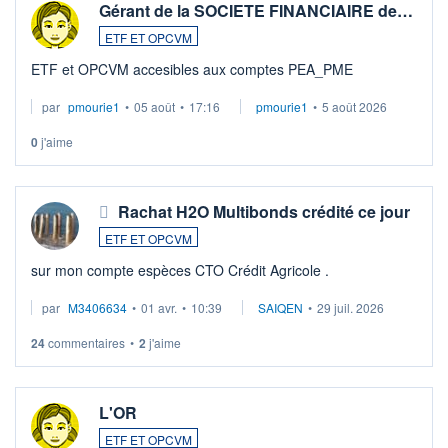
Gérant de la SOCIETE FINANCIAIRE de…
ETF ET OPCVM
ETF et OPCVM accesibles aux comptes PEA_PME
par
pmourie1
•
05 août
•
17:16
pmourie1
•
5 août 2026
0
j'aime
Rachat H2O Multibonds crédité ce jour
ETF ET OPCVM
sur mon compte espèces CTO Crédit Agricole .
par
M3406634
•
01 avr.
•
10:39
SAIQEN
•
29 juil. 2026
24
commentaires
•
2
j'aime
L'OR
ETF ET OPCVM