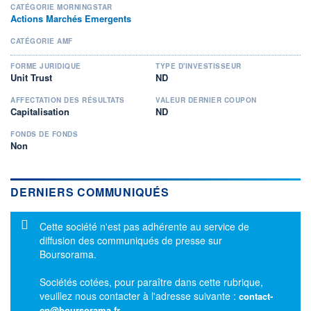
CATÉGORIE MORNINGSTAR
Actions Marchés Emergents
CATÉGORIE AMF
FORME JURIDIQUE
TYPE D'INVESTISSEUR
Unit Trust
ND
AFFECTATION DES RÉSULTATS
VALEUR DERNIER COUPON
Capitalisation
ND
FONDS DE FONDS
Non
DERNIERS COMMUNIQUÉS
Message d'information
Cette société n'est pas adhérente au service de
diffusion des communiqués de presse sur
Boursorama.
Sociétés cotées, pour paraître dans cette rubrique,
veuillez nous contacter à l'adresse suivante :
contact-
cp@boursorama.fr