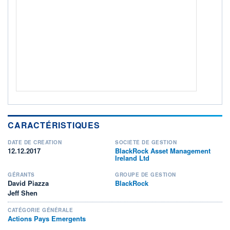
Non éligible Boursobank
ACTIF NET (EUR)
553M / 31.07.26
NOTATION MORNINGSTAR ⁽¹⁾
RISQUE DU FONDS (SRI)
4
/7
+ PORTEFEUILLE
+ LISTE
CARACTÉRISTIQUES
DATE DE CRÉATION
SOCIÉTÉ DE GESTION
12.12.2017
BlackRock Asset Management
Ireland Ltd
GÉRANTS
GROUPE DE GESTION
David Piazza
BlackRock
Jeff Shen
CATÉGORIE GÉNÉRALE
Actions Pays Emergents