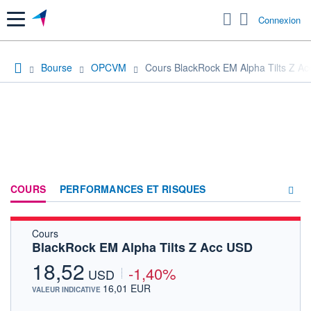
Menu
Connexion
Bourse
OPCVM
Cours BlackRock EM Alpha Tilts Z A
COURS
PERFORMANCES ET RISQUES
Cours
COMPOSITION
BlackRock EM Alpha Tilts Z Acc USD
ACTUALITÉS
18,52
-1,40%
USD
FORUM
16,01 EUR
VALEUR INDICATIVE
HISTORIQUE