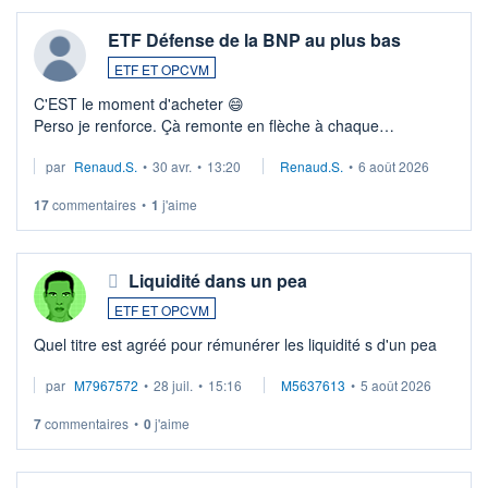
ETF Défense de la BNP au plus bas
ETF ET OPCVM
C'EST le moment d'acheter 😄​
Perso je renforce. Çà remonte en flèche à chaque
suspission d'accord dans.la guerre du moyen-orient.
par
Renaud.S.
•
30 avr.
•
13:20
Renaud.S.
•
6 août 2026
Investissement long terme tip top pour sa retraite.
LU3 ...
17
commentaires
•
1
j'aime
Liquidité dans un pea
ETF ET OPCVM
Quel titre est agréé pour rémunérer les liquidité s d'un pea
par
M7967572
•
28 juil.
•
15:16
M5637613
•
5 août 2026
7
commentaires
•
0
j'aime