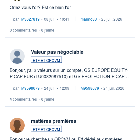
Oriez vous l'or? Est ce bien l'or
par
M3627819
•
08 juil.
•
10:41
marino83
•
25 juil. 2026
3
commentaires
•
0
j'aime
Valeur pas négociable
ETF ET OPCVM
Bonjour, j'ai 2 valeurs sur un compte, GS EUROPE EQUITY-
P CAP EUR (LU0082087510) et GS PROTECTION-P CAP
EUR (LU0546913194), que je souhaite vendre. Lorsque je
par
M9598679
•
24 juil.
•
12:09
M9598679
•
24 juil. 2026
veux procéder à la vente, on me signale ...
4
commentaires
•
0
j'aime
matières premières
ETF ET OPCVM
Bonjour je cherche un OPCVM ou Etf dédié aux matières