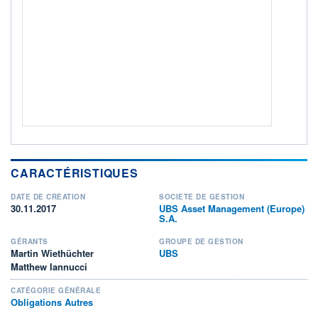
ACTIF NET (EUR)
268M / 31.07.26
NOTATION MORNINGSTAR ⁽¹⁾
RISQUE DU FONDS (SRI)
2
/7
+ PORTEFEUILLE
+ LISTE
CARACTÉRISTIQUES
DATE DE CRÉATION
SOCIÉTÉ DE GESTION
30.11.2017
UBS Asset Management (Europe)
S.A.
GÉRANTS
GROUPE DE GESTION
Martin Wiethüchter
UBS
Matthew Iannucci
CATÉGORIE GÉNÉRALE
Obligations Autres