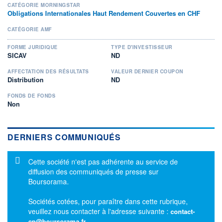
CATÉGORIE MORNINGSTAR
Obligations Internationales Haut Rendement Couvertes en CHF
CATÉGORIE AMF
FORME JURIDIQUE
TYPE D'INVESTISSEUR
SICAV
ND
AFFECTATION DES RÉSULTATS
VALEUR DERNIER COUPON
Distribution
ND
FONDS DE FONDS
Non
DERNIERS COMMUNIQUÉS
Message d'information
Cette société n'est pas adhérente au service de
diffusion des communiqués de presse sur
Boursorama.
Sociétés cotées, pour paraître dans cette rubrique,
veuillez nous contacter à l'adresse suivante :
contact-
cp@boursorama.fr