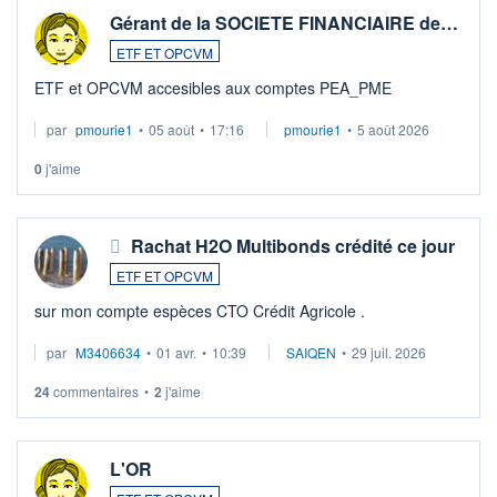
Gérant de la SOCIETE FINANCIAIRE de…
ETF ET OPCVM
ETF et OPCVM accesibles aux comptes PEA_PME
par
pmourie1
•
05 août
•
17:16
pmourie1
•
5 août 2026
0
j'aime
Rachat H2O Multibonds crédité ce jour
ETF ET OPCVM
sur mon compte espèces CTO Crédit Agricole .
par
M3406634
•
01 avr.
•
10:39
SAIQEN
•
29 juil. 2026
24
commentaires
•
2
j'aime
L'OR