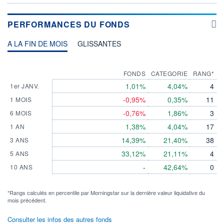
PERFORMANCES DU FONDS
A LA FIN DE MOIS
GLISSANTES
FONDS
CATEGORIE
RANG*
1,01%
4,04%
4
1er JANV.
-0,95%
0,35%
11
1 MOIS
-0,76%
1,86%
3
6 MOIS
1,38%
4,04%
17
1 AN
14,39%
21,40%
38
3 ANS
33,12%
21,11%
4
5 ANS
-
42,64%
0
10 ANS
*Rangs calculés en percentile par Morningstar sur la dernière valeur liquidative du
mois précédent.
Consulter les infos des autres fonds