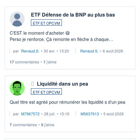
ETF Défense de la BNP au plus bas
ETF ET OPCVM
C'EST le moment d'acheter 😄​
Perso je renforce. Çà remonte en flèche à chaque
suspission d'accord dans.la guerre du moyen-orient.
par
Renaud.S.
•
30 avr.
•
13:20
Renaud.S.
•
6 août 2026
Investissement long terme tip top pour sa retraite.
LU3 ...
17
commentaires
•
1
j'aime
Liquidité dans un pea
ETF ET OPCVM
Quel titre est agréé pour rémunérer les liquidité s d'un pea
par
M7967572
•
28 juil.
•
15:16
M5637613
•
5 août 2026
7
commentaires
•
0
j'aime