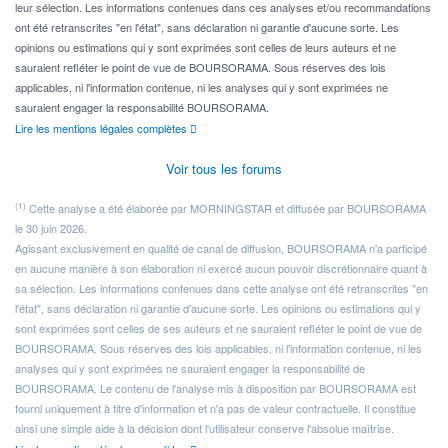
leur sélection. Les informations contenues dans ces analyses et/ou recommandations
ont été retranscrites "en l'état", sans déclaration ni garantie d'aucune sorte. Les
opinions ou estimations qui y sont exprimées sont celles de leurs auteurs et ne
sauraient refléter le point de vue de BOURSORAMA. Sous réserves des lois
applicables, ni l'information contenue, ni les analyses qui y sont exprimées ne
sauraient engager la responsabilité BOURSORAMA.
Lire les mentions légales complètes
Voir tous les forums
(1)
Cette analyse a été élaborée par MORNINGSTAR et diffusée par BOURSORAMA
le 30 juin 2026.
Agissant exclusivement en qualité de canal de diffusion, BOURSORAMA n'a participé
en aucune manière à son élaboration ni exercé aucun pouvoir discrétionnaire quant à
sa sélection. Les informations contenues dans cette analyse ont été retranscrites "en
l'état", sans déclaration ni garantie d'aucune sorte. Les opinions ou estimations qui y
sont exprimées sont celles de ses auteurs et ne sauraient refléter le point de vue de
BOURSORAMA. Sous réserves des lois applicables, ni l'information contenue, ni les
analyses qui y sont exprimées ne sauraient engager la responsabilité de
BOURSORAMA. Le contenu de l'analyse mis à disposition par BOURSORAMA est
fourni uniquement à titre d'information et n'a pas de valeur contractuelle. Il constitue
ainsi une simple aide à la décision dont l'utilisateur conserve l'absolue maîtrise.