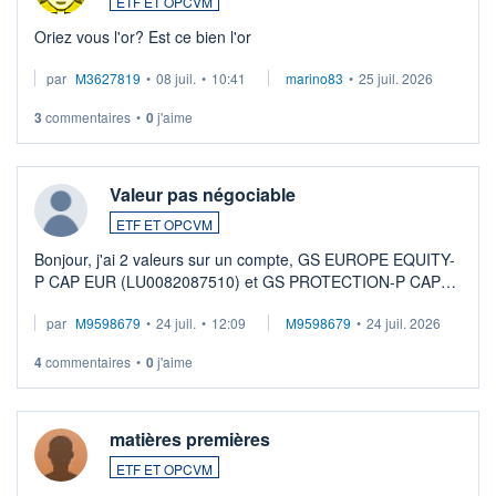
ETF ET OPCVM
Oriez vous l'or? Est ce bien l'or
par
M3627819
•
08 juil.
•
10:41
marino83
•
25 juil. 2026
3
commentaires
•
0
j'aime
Valeur pas négociable
ETF ET OPCVM
Bonjour, j'ai 2 valeurs sur un compte, GS EUROPE EQUITY-
P CAP EUR (LU0082087510) et GS PROTECTION-P CAP
EUR (LU0546913194), que je souhaite vendre. Lorsque je
par
M9598679
•
24 juil.
•
12:09
M9598679
•
24 juil. 2026
veux procéder à la vente, on me signale ...
4
commentaires
•
0
j'aime
matières premières
ETF ET OPCVM