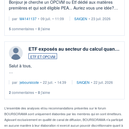
Bonjour je cherche un OPCVM ou Etf dédié aux matières
premières et qui soit éligible PEA... Auriez vous une idée?
Merci de vos conseils
par
M4141137
•
09 juil.
•
11:09
SAIQEN
•
23 juil. 2026
5
commentaires
•
0
j'aime
ETF exposés au secteur du calcul quan…
ETF ET OPCVM
Salut à tous,
Je cherche à investir sur le secteur du calcul quantique, mais
par
jeboursicote
•
22 juil.
•
14:39
SAIQEN
•
22 juil. 2026
via un ETF plutôt que des actions individuelles.
2
commentaires
•
0
j'aime
Idéalement, je voudrais qu'il soit éligible au PEA.
Pour l' ...
L'ensemble des analyses et/ou recommandations présentes sur le forum
BOURSORAMA sont uniquement élaborées par les membres qui en sont émetteurs.
Agissant exclusivement en qualité de canal de diffusion, BOURSORAMA n'a participé
en aucune manière à leur élaboration ni exercé aucun pouvoir discrétionnaire quant à