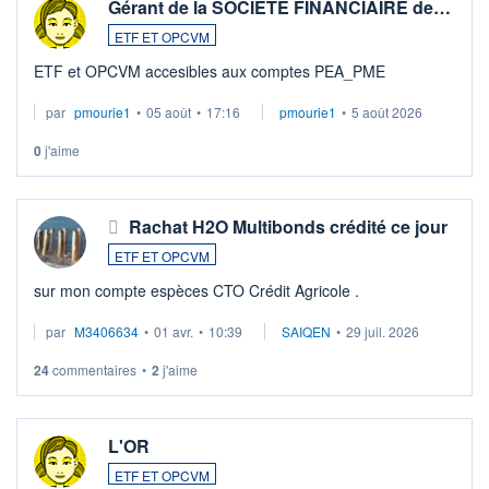
Gérant de la SOCIETE FINANCIAIRE de…
ETF ET OPCVM
ETF et OPCVM accesibles aux comptes PEA_PME
par
pmourie1
•
05 août
•
17:16
pmourie1
•
5 août 2026
0
j'aime
Rachat H2O Multibonds crédité ce jour
ETF ET OPCVM
sur mon compte espèces CTO Crédit Agricole .
par
M3406634
•
01 avr.
•
10:39
SAIQEN
•
29 juil. 2026
24
commentaires
•
2
j'aime
L'OR
ETF ET OPCVM