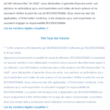
ont été retranscrites "en l'état", sans déclaration ni garantie d'aucune sorte. Les
opinions ou estimations qui y sont exprimées sont celles de leurs auteurs et ne
sauraient refléter le point de vue de BOURSORAMA. Sous réserves des lois
applicables, ni l'information contenue, ni les analyses qui y sont exprimées ne
sauraient engager la responsabilité BOURSORAMA.
Lire les mentions légales complètes
Voir tous les forums
(1)
Cette analyse a été élaborée par MORNINGSTAR et diffusée par BOURSORAMA
le 30 juin 2026.
Agissant exclusivement en qualité de canal de diffusion, BOURSORAMA n'a participé
en aucune manière à son élaboration ni exercé aucun pouvoir discrétionnaire quant à
sa sélection. Les informations contenues dans cette analyse ont été retranscrites "en
l'état", sans déclaration ni garantie d'aucune sorte. Les opinions ou estimations qui y
sont exprimées sont celles de ses auteurs et ne sauraient refléter le point de vue de
BOURSORAMA. Sous réserves des lois applicables, ni l'information contenue, ni les
analyses qui y sont exprimées ne sauraient engager la responsabilité de
BOURSORAMA. Le contenu de l'analyse mis à disposition par BOURSORAMA est
fourni uniquement à titre d'information et n'a pas de valeur contractuelle. Il constitue
ainsi une simple aide à la décision dont l'utilisateur conserve l'absolue maîtrise.
Lire les mentions légales complètes