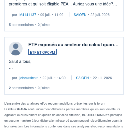
premières et qui soit éligible PEA... Auriez vous une idée?
Merci de vos conseils
par
M4141137
•
09 juil.
•
11:09
SAIQEN
•
23 juil. 2026
5
commentaires
•
0
j'aime
ETF exposés au secteur du calcul quan…
ETF ET OPCVM
Salut à tous,
Je cherche à investir sur le secteur du calcul quantique, mais
par
jeboursicote
•
22 juil.
•
14:39
SAIQEN
•
22 juil. 2026
via un ETF plutôt que des actions individuelles.
2
commentaires
•
0
j'aime
Idéalement, je voudrais qu'il soit éligible au PEA.
Pour l' ...
L'ensemble des analyses et/ou recommandations présentes sur le forum
BOURSORAMA sont uniquement élaborées par les membres qui en sont émetteurs.
Agissant exclusivement en qualité de canal de diffusion, BOURSORAMA n'a participé
en aucune manière à leur élaboration ni exercé aucun pouvoir discrétionnaire quant à
leur sélection. Les informations contenues dans ces analyses et/ou recommandations