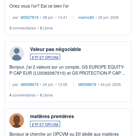
Oriez vous l'or? Est ce bien l'or
par
M3627819
•
08 juil.
•
10:41
marino83
•
25 juil. 2026
3
commentaires
•
0
j'aime
Valeur pas négociable
ETF ET OPCVM
Bonjour, j'ai 2 valeurs sur un compte, GS EUROPE EQUITY-
P CAP EUR (LU0082087510) et GS PROTECTION-P CAP
EUR (LU0546913194), que je souhaite vendre. Lorsque je
par
M9598679
•
24 juil.
•
12:09
M9598679
•
24 juil. 2026
veux procéder à la vente, on me signale ...
4
commentaires
•
0
j'aime
matières premières
ETF ET OPCVM
Bonjour je cherche un OPCVM ou Etf dédié aux matières