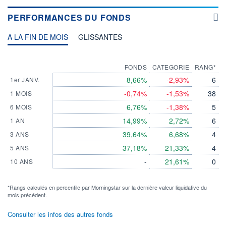
PERFORMANCES DU FONDS
A LA FIN DE MOIS
GLISSANTES
FONDS
CATEGORIE
RANG*
8,66%
-2,93%
6
1er JANV.
-0,74%
-1,53%
38
1 MOIS
6,76%
-1,38%
5
6 MOIS
14,99%
2,72%
6
1 AN
39,64%
6,68%
4
3 ANS
37,18%
21,33%
4
5 ANS
-
21,61%
0
10 ANS
*Rangs calculés en percentile par Morningstar sur la dernière valeur liquidative du
mois précédent.
Consulter les infos des autres fonds