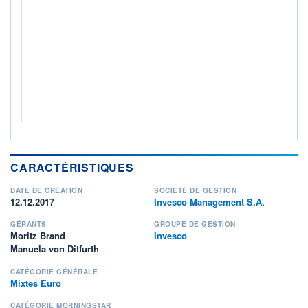
ACTIF NET (EUR)
243M / 31.07.26
NOTATION MORNINGSTAR ⁽¹⁾
RISQUE DU FONDS (SRI)
3
/7
+ PORTEFEUILLE
+ LISTE
CARACTÉRISTIQUES
DATE DE CRÉATION
SOCIÉTÉ DE GESTION
12.12.2017
Invesco Management S.A.
GÉRANTS
GROUPE DE GESTION
Moritz Brand
Invesco
Manuela von Ditfurth
CATÉGORIE GÉNÉRALE
Mixtes Euro
CATÉGORIE MORNINGSTAR