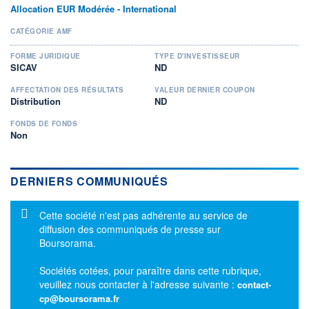
Allocation EUR Modérée - International
CATÉGORIE AMF
FORME JURIDIQUE
TYPE D'INVESTISSEUR
SICAV
ND
AFFECTATION DES RÉSULTATS
VALEUR DERNIER COUPON
Distribution
ND
FONDS DE FONDS
Non
DERNIERS COMMUNIQUÉS
Message d'information
Cette société n'est pas adhérente au service de
diffusion des communiqués de presse sur
Boursorama.
Sociétés cotées, pour paraître dans cette rubrique,
veuillez nous contacter à l'adresse suivante :
contact-
cp@boursorama.fr