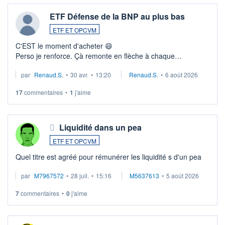
ETF Défense de la BNP au plus bas
ETF ET OPCVM
C'EST le moment d'acheter 😄​
Perso je renforce. Çà remonte en flèche à chaque
suspission d'accord dans.la guerre du moyen-orient.
par
Renaud.S.
•
30 avr.
•
13:20
Renaud.S.
•
6 août 2026
Investissement long terme tip top pour sa retraite.
LU3 ...
17
commentaires
•
1
j'aime
Liquidité dans un pea
ETF ET OPCVM
Quel titre est agréé pour rémunérer les liquidité s d'un pea
par
M7967572
•
28 juil.
•
15:16
M5637613
•
5 août 2026
7
commentaires
•
0
j'aime