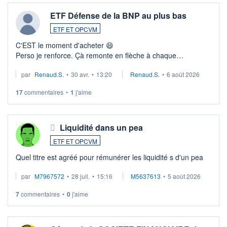
ETF Défense de la BNP au plus bas
ETF ET OPCVM
C'EST le moment d'acheter 😄​
Perso je renforce. Çà remonte en flèche à chaque
suspission d'accord dans.la guerre du moyen-orient.
par
Renaud.S.
•
30 avr.
•
13:20
Renaud.S.
•
6 août 2026
Investissement long terme tip top pour sa retraite.
LU3 ...
17
commentaires
•
1
j'aime
Liquidité dans un pea
ETF ET OPCVM
Quel titre est agréé pour rémunérer les liquidité s d'un pea
par
M7967572
•
28 juil.
•
15:16
M5637613
•
5 août 2026
7
commentaires
•
0
j'aime