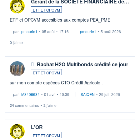
Gérant de la SOCIETE FINANCIAIRE de…
ETF ET OPCVM
ETF et OPCVM accesibles aux comptes PEA_PME
par
pmourie1
•
05 août
•
17:16
pmourie1
•
5 août 2026
0
j'aime
Rachat H2O Multibonds crédité ce jour
ETF ET OPCVM
sur mon compte espèces CTO Crédit Agricole .
par
M3406634
•
01 avr.
•
10:39
SAIQEN
•
29 juil. 2026
24
commentaires
•
2
j'aime
L'OR
ETF ET OPCVM