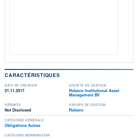
Non éligible Boursobank
ACTIF NET (EUR)
540M / 31.07.26
NOTATION MORNINGSTAR ⁽¹⁾
RISQUE DU FONDS (SRI)
3
/7
+ PORTEFEUILLE
+ LISTE
CARACTÉRISTIQUES
DATE DE CRÉATION
SOCIÉTÉ DE GESTION
21.11.2017
Robeco Institutional Asset
Management BV
GÉRANTS
GROUPE DE GESTION
Not Disclosed
Robeco
CATÉGORIE GÉNÉRALE
Obligations Autres
CATÉGORIE MORNINGSTAR