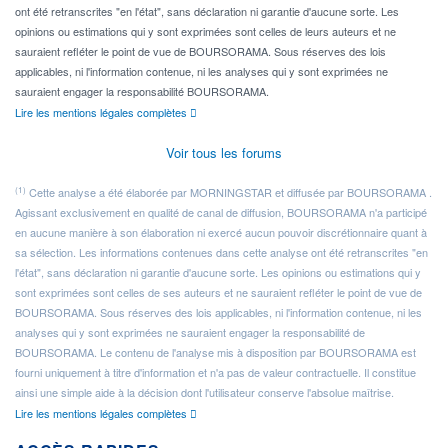
ont été retranscrites "en l'état", sans déclaration ni garantie d'aucune sorte. Les
opinions ou estimations qui y sont exprimées sont celles de leurs auteurs et ne
sauraient refléter le point de vue de BOURSORAMA. Sous réserves des lois
applicables, ni l'information contenue, ni les analyses qui y sont exprimées ne
sauraient engager la responsabilité BOURSORAMA.
Lire les mentions légales complètes
Voir tous les forums
(1)
Cette analyse a été élaborée par MORNINGSTAR et diffusée par BOURSORAMA .
Agissant exclusivement en qualité de canal de diffusion, BOURSORAMA n'a participé
en aucune manière à son élaboration ni exercé aucun pouvoir discrétionnaire quant à
sa sélection. Les informations contenues dans cette analyse ont été retranscrites "en
l'état", sans déclaration ni garantie d'aucune sorte. Les opinions ou estimations qui y
sont exprimées sont celles de ses auteurs et ne sauraient refléter le point de vue de
BOURSORAMA. Sous réserves des lois applicables, ni l'information contenue, ni les
analyses qui y sont exprimées ne sauraient engager la responsabilité de
BOURSORAMA. Le contenu de l'analyse mis à disposition par BOURSORAMA est
fourni uniquement à titre d'information et n'a pas de valeur contractuelle. Il constitue
ainsi une simple aide à la décision dont l'utilisateur conserve l'absolue maîtrise.
Lire les mentions légales complètes