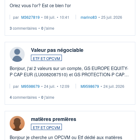
Oriez vous l'or? Est ce bien l'or
par
M3627819
•
08 juil.
•
10:41
marino83
•
25 juil. 2026
3
commentaires
•
0
j'aime
Valeur pas négociable
ETF ET OPCVM
Bonjour, j'ai 2 valeurs sur un compte, GS EUROPE EQUITY-
P CAP EUR (LU0082087510) et GS PROTECTION-P CAP
EUR (LU0546913194), que je souhaite vendre. Lorsque je
par
M9598679
•
24 juil.
•
12:09
M9598679
•
24 juil. 2026
veux procéder à la vente, on me signale ...
4
commentaires
•
0
j'aime
matières premières
ETF ET OPCVM
Bonjour je cherche un OPCVM ou Etf dédié aux matières