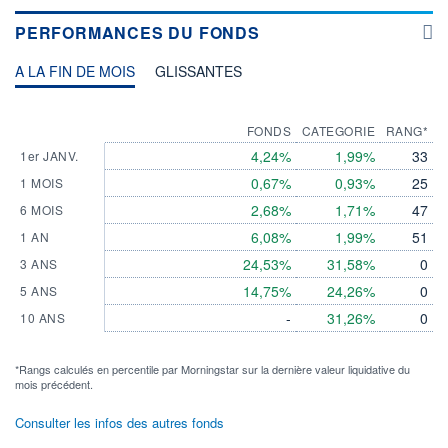
PERFORMANCES DU FONDS
A LA FIN DE MOIS
GLISSANTES
FONDS
CATEGORIE
RANG*
4,24%
1,99%
33
1er JANV.
0,67%
0,93%
25
1 MOIS
2,68%
1,71%
47
6 MOIS
6,08%
1,99%
51
1 AN
24,53%
31,58%
0
3 ANS
14,75%
24,26%
0
5 ANS
-
31,26%
0
10 ANS
*Rangs calculés en percentile par Morningstar sur la dernière valeur liquidative du
mois précédent.
Consulter les infos des autres fonds