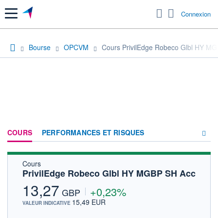
Menu
Connexion
Bourse
OPCVM
Cours PrivilEdge Robeco Glbl HY M
COURS
PERFORMANCES ET RISQUES
Cours
COMPOSITION
PrivilEdge Robeco Glbl HY MGBP SH Acc
ACTUALITÉS
13,27
+0,23%
GBP
FORUM
15,49 EUR
VALEUR INDICATIVE
HISTORIQUE