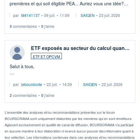
premières et qui soit éligible PEA... Auriez vous une idée?
Merci de vos conseils
par
M4141137
•
09 juil.
•
11:09
SAIQEN
•
23 juil. 2026
5
commentaires
•
0
j'aime
ETF exposés au secteur du calcul quan…
ETF ET OPCVM
Salut à tous,
Je cherche à investir sur le secteur du calcul quantique, mais
par
jeboursicote
•
22 juil.
•
14:39
SAIQEN
•
22 juil. 2026
via un ETF plutôt que des actions individuelles.
2
commentaires
•
0
j'aime
Idéalement, je voudrais qu'il soit éligible au PEA.
Pour l' ...
L'ensemble des analyses et/ou recommandations présentes sur le forum
BOURSORAMA sont uniquement élaborées par les membres qui en sont émetteurs.
Agissant exclusivement en qualité de canal de diffusion, BOURSORAMA n'a participé
en aucune manière à leur élaboration ni exercé aucun pouvoir discrétionnaire quant à
leur sélection. Les informations contenues dans ces analyses et/ou recommandations