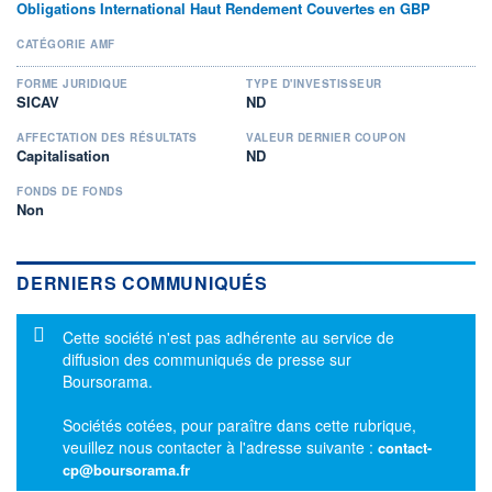
Obligations International Haut Rendement Couvertes en GBP
CATÉGORIE AMF
FORME JURIDIQUE
TYPE D'INVESTISSEUR
SICAV
ND
AFFECTATION DES RÉSULTATS
VALEUR DERNIER COUPON
Capitalisation
ND
FONDS DE FONDS
Non
DERNIERS COMMUNIQUÉS
Message d'information
Cette société n'est pas adhérente au service de
diffusion des communiqués de presse sur
Boursorama.
Sociétés cotées, pour paraître dans cette rubrique,
veuillez nous contacter à l'adresse suivante :
contact-
cp@boursorama.fr