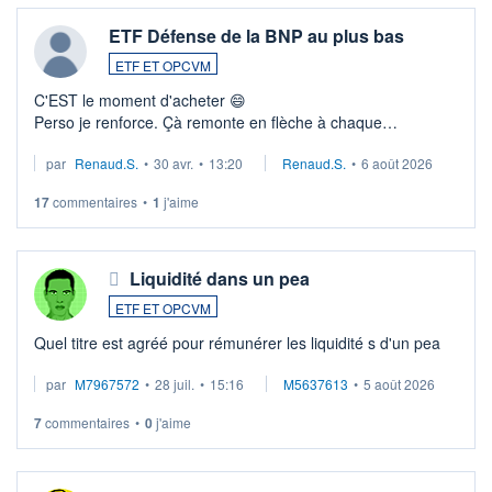
ETF Défense de la BNP au plus bas
ETF ET OPCVM
C'EST le moment d'acheter 😄​
Perso je renforce. Çà remonte en flèche à chaque
suspission d'accord dans.la guerre du moyen-orient.
par
Renaud.S.
•
30 avr.
•
13:20
Renaud.S.
•
6 août 2026
Investissement long terme tip top pour sa retraite.
LU3 ...
17
commentaires
•
1
j'aime
Liquidité dans un pea
ETF ET OPCVM
Quel titre est agréé pour rémunérer les liquidité s d'un pea
par
M7967572
•
28 juil.
•
15:16
M5637613
•
5 août 2026
7
commentaires
•
0
j'aime