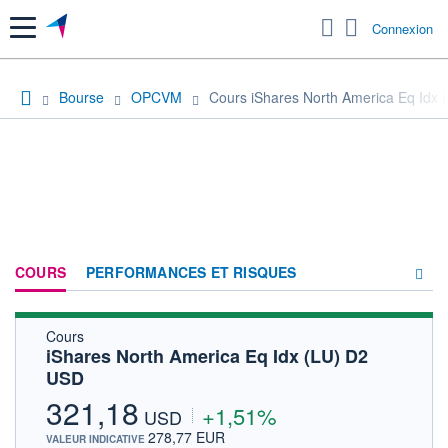
Menu
Connexion
Bourse
OPCVM
Cours iShares North America Eq Idx
COURS
PERFORMANCES ET RISQUES
Cours
COMPOSITION
iShares North America Eq Idx (LU) D2
USD
ACTUALITÉS
321,18
+1,51%
FORUM
USD
278,77 EUR
VALEUR INDICATIVE
HISTORIQUE