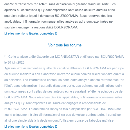
ont été retranscrites "en l'état", sans déclaration ni garantie d'aucune sorte. Les
opinions ou estimations qui y sont exprimées sont celles de leurs auteurs et ne
sauraient refléter le point de vue de BOURSORAMA. Sous réserves des lois
applicables, ni l'information contenue, ni les analyses qui y sont exprimées ne
sauraient engager la responsabilité BOURSORAMA.
Lire les mentions légales complètes
Voir tous les forums
(1)
Cette analyse a été élaborée par MORNINGSTAR et diffusée par BOURSORAMA
le 30 juin 2026.
Agissant exclusivement en qualité de canal de diffusion, BOURSORAMA n'a participé
en aucune manière à son élaboration ni exercé aucun pouvoir discrétionnaire quant à
sa sélection. Les informations contenues dans cette analyse ont été retranscrites "en
l'état", sans déclaration ni garantie d'aucune sorte. Les opinions ou estimations qui y
sont exprimées sont celles de ses auteurs et ne sauraient refléter le point de vue de
BOURSORAMA. Sous réserves des lois applicables, ni l'information contenue, ni les
analyses qui y sont exprimées ne sauraient engager la responsabilité de
BOURSORAMA. Le contenu de l'analyse mis à disposition par BOURSORAMA est
fourni uniquement à titre d'information et n'a pas de valeur contractuelle. Il constitue
ainsi une simple aide à la décision dont l'utilisateur conserve l'absolue maîtrise.
Lire les mentions légales complètes