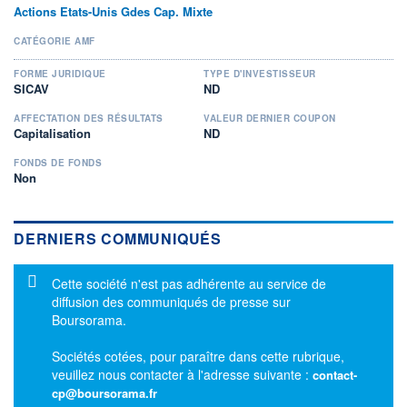
Actions Etats-Unis Gdes Cap. Mixte
CATÉGORIE AMF
FORME JURIDIQUE
TYPE D'INVESTISSEUR
SICAV
ND
AFFECTATION DES RÉSULTATS
VALEUR DERNIER COUPON
Capitalisation
ND
FONDS DE FONDS
Non
DERNIERS COMMUNIQUÉS
Message d'information
Cette société n'est pas adhérente au service de
diffusion des communiqués de presse sur
Boursorama.
Sociétés cotées, pour paraître dans cette rubrique,
veuillez nous contacter à l'adresse suivante :
contact-
cp@boursorama.fr