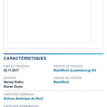
Non éligible Boursobank
ACTIF NET (EUR)
559M / 31.07.26
NOTATION MORNINGSTAR ⁽¹⁾
RISQUE DU FONDS (SRI)
5
/7
+ PORTEFEUILLE
+ LISTE
CARACTÉRISTIQUES
DATE DE CRÉATION
SOCIÉTÉ DE GESTION
22.11.2017
BlackRock (Luxembourg) SA
GÉRANTS
GROUPE DE GESTION
Harvey Sidhu
BlackRock
Kieran Doyle
CATÉGORIE GÉNÉRALE
Actions Amérique du Nord
CATÉGORIE MORNINGSTAR