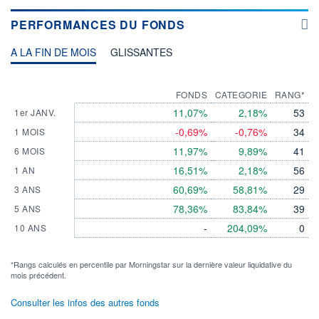
PERFORMANCES DU FONDS
A LA FIN DE MOIS
GLISSANTES
FONDS
CATEGORIE
RANG*
11,07%
2,18%
53
1er JANV.
-0,69%
-0,76%
34
1 MOIS
11,97%
9,89%
41
6 MOIS
16,51%
2,18%
56
1 AN
60,69%
58,81%
29
3 ANS
78,36%
83,84%
39
5 ANS
-
204,09%
0
10 ANS
*Rangs calculés en percentile par Morningstar sur la dernière valeur liquidative du
mois précédent.
Consulter les infos des autres fonds