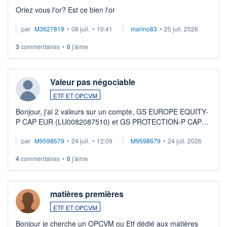
Oriez vous l'or? Est ce bien l'or
par
M3627819
•
08 juil.
•
10:41
marino83
•
25 juil. 2026
3
commentaires
•
0
j'aime
Valeur pas négociable
ETF ET OPCVM
Bonjour, j'ai 2 valeurs sur un compte, GS EUROPE EQUITY-
P CAP EUR (LU0082087510) et GS PROTECTION-P CAP
EUR (LU0546913194), que je souhaite vendre. Lorsque je
par
M9598679
•
24 juil.
•
12:09
M9598679
•
24 juil. 2026
veux procéder à la vente, on me signale ...
4
commentaires
•
0
j'aime
matières premières
ETF ET OPCVM
Bonjour je cherche un OPCVM ou Etf dédié aux matières