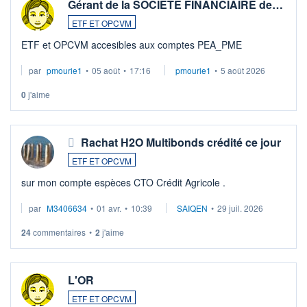
Gérant de la SOCIETE FINANCIAIRE de…
ETF ET OPCVM
ETF et OPCVM accesibles aux comptes PEA_PME
par
pmourie1
•
05 août
•
17:16
pmourie1
•
5 août 2026
0
j'aime
Rachat H2O Multibonds crédité ce jour
ETF ET OPCVM
sur mon compte espèces CTO Crédit Agricole .
par
M3406634
•
01 avr.
•
10:39
SAIQEN
•
29 juil. 2026
24
commentaires
•
2
j'aime
L'OR
ETF ET OPCVM