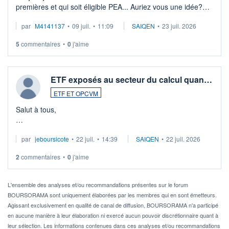
premières et qui soit éligible PEA... Auriez vous une idée?
Merci de vos conseils
par
M4141137
•
09 juil.
•
11:09
SAIQEN
•
23 juil. 2026
5
commentaires
•
0
j'aime
ETF exposés au secteur du calcul quan…
ETF ET OPCVM
Salut à tous,
Je cherche à investir sur le secteur du calcul quantique, mais
par
jeboursicote
•
22 juil.
•
14:39
SAIQEN
•
22 juil. 2026
via un ETF plutôt que des actions individuelles.
2
commentaires
•
0
j'aime
Idéalement, je voudrais qu'il soit éligible au PEA.
Pour l' ...
L'ensemble des analyses et/ou recommandations présentes sur le forum
BOURSORAMA sont uniquement élaborées par les membres qui en sont émetteurs.
Agissant exclusivement en qualité de canal de diffusion, BOURSORAMA n'a participé
en aucune manière à leur élaboration ni exercé aucun pouvoir discrétionnaire quant à
leur sélection. Les informations contenues dans ces analyses et/ou recommandations