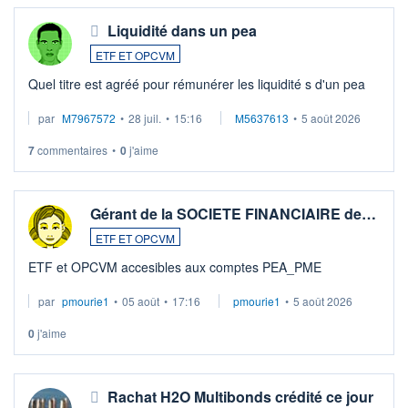
Liquidité dans un pea
ETF ET OPCVM
Quel titre est agréé pour rémunérer les liquidité s d'un pea
par
M7967572
•
28 juil.
•
15:16
M5637613
•
5 août 2026
7
commentaires
•
0
j'aime
Gérant de la SOCIETE FINANCIAIRE de…
ETF ET OPCVM
ETF et OPCVM accesibles aux comptes PEA_PME
par
pmourie1
•
05 août
•
17:16
pmourie1
•
5 août 2026
0
j'aime
Rachat H2O Multibonds crédité ce jour