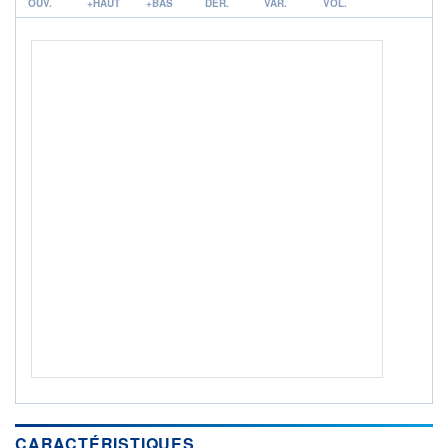
OUV.
+HAUT
+BAS
DER.
VAR.
VOL.
ACTIF NET (EUR)
132M / 31.07.26
NOTATION MORNINGSTAR ⁽¹⁾
RISQUE DU FONDS (SRI)
2
/7
+ PORTEFEUILLE
+ LISTE
CARACTÉRISTIQUES