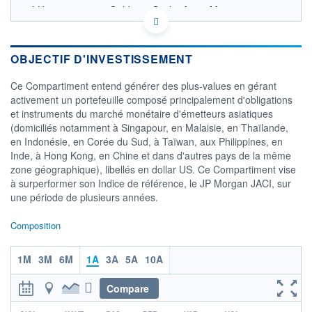
LU1687283520 - Goldman Sachs Asset Management
B.V.
OPCVM DERNIER COURS CONNU AU 07/08/2026
Consulter le prospectus / DIC
OBJECTIF D'INVESTISSEMENT
2 350
Ce Compartiment entend générer des plus-values en gérant
activement un portefeuille composé principalement d'obligations
2 300
et instruments du marché monétaire d'émetteurs asiatiques
2 250
(domiciliés notamment à Singapour, en Malaisie, en Thaïlande,
2 200
en Indonésie, en Corée du Sud, à Taïwan, aux Philippines, en
2 150
Inde, à Hong Kong, en Chine et dans d'autres pays de la même
05/12
10/04
zone géographique), libellés en dollar US. Ce Compartiment vise
à surperformer son Indice de référence, le JP Morgan JACI, sur
CATÉGORIE MORNINGSTAR
une période de plusieurs années.
Obligations Asie
Composition
FONDS PARTENAIRES
TARIFS PRIVILÉGIÉS
0%
1M
3M
6M
1A
3A
5A
10A
ÉLIGIBILITÉ
PEA
PEA-PME
BOURSOVIE LUX
BOURSOVIE
Compare
CTO BUSINESS
Non éligible Boursobank
r