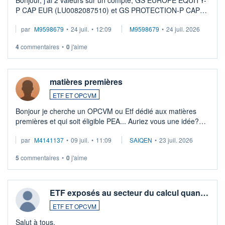
Bonjour, j'ai 2 valeurs sur un compte, GS EUROPE EQUITY-
P CAP EUR (LU0082087510) et GS PROTECTION-P CAP
EUR (LU0546913194), que je souhaite vendre. Lorsque je
par
M9598679
•
24 juil.
•
12:09
M9598679
•
24 juil. 2026
veux procéder à la vente, on me signale ...
4
commentaires
•
0
j'aime
matières premières
ETF ET OPCVM
Bonjour je cherche un OPCVM ou Etf dédié aux matières
premières et qui soit éligible PEA... Auriez vous une idée?
Merci de vos conseils
par
M4141137
•
09 juil.
•
11:09
SAIQEN
•
23 juil. 2026
5
commentaires
•
0
j'aime
ETF exposés au secteur du calcul quan…
ETF ET OPCVM
Salut à tous,