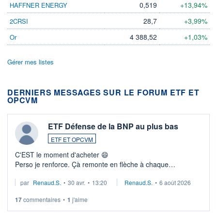
0,519
+13,94%
HAFFNER ENERGY
28,7
+3,99%
2CRSI
4 388,52
+1,03%
Or
Gérer mes listes
DERNIERS MESSAGES SUR LE FORUM ETF ET
OPCVM
ETF Défense de la BNP au plus bas
ETF ET OPCVM
C'EST le moment d'acheter 😄​
Perso je renforce. Çà remonte en flèche à chaque
suspission d'accord dans.la guerre du moyen-orient.
par
Renaud.S.
•
30 avr.
•
13:20
Renaud.S.
•
6 août 2026
Investissement long terme tip top pour sa retraite.
LU3 ...
17
commentaires
•
1
j'aime