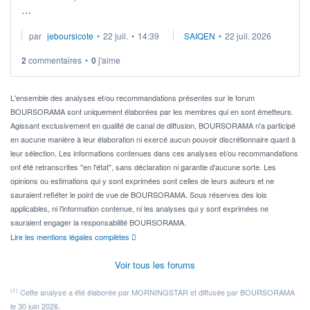
Je cherche à investir sur le secteur du calcul quantique, mais
par
jeboursicote
•
22 juil.
•
14:39
SAIQEN
•
22 juil. 2026
via un ETF plutôt que des actions individuelles.
2
commentaires
•
0
j'aime
Idéalement, je voudrais qu'il soit éligible au PEA.
Pour l' ...
L'ensemble des analyses et/ou recommandations présentes sur le forum
BOURSORAMA sont uniquement élaborées par les membres qui en sont émetteurs.
Agissant exclusivement en qualité de canal de diffusion, BOURSORAMA n'a participé
en aucune manière à leur élaboration ni exercé aucun pouvoir discrétionnaire quant à
leur sélection. Les informations contenues dans ces analyses et/ou recommandations
ont été retranscrites "en l'état", sans déclaration ni garantie d'aucune sorte. Les
opinions ou estimations qui y sont exprimées sont celles de leurs auteurs et ne
sauraient refléter le point de vue de BOURSORAMA. Sous réserves des lois
applicables, ni l'information contenue, ni les analyses qui y sont exprimées ne
sauraient engager la responsabilité BOURSORAMA.
Lire les mentions légales complètes
Voir tous les forums
(1)
Cette analyse a été élaborée par MORNINGSTAR et diffusée par BOURSORAMA
le 30 juin 2026.