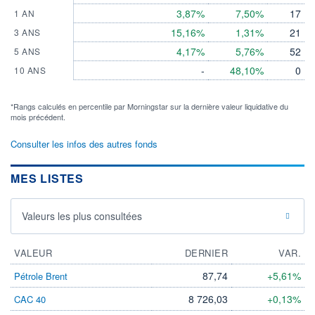
3,87%
7,50%
17
1 AN
15,16%
1,31%
21
3 ANS
4,17%
5,76%
52
5 ANS
-
48,10%
0
10 ANS
*Rangs calculés en percentile par Morningstar sur la dernière valeur liquidative du
mois précédent.
Consulter les infos des autres fonds
MES LISTES
Valeurs les plus consultées
VALEUR
DERNIER
VAR.
87,74
+5,61%
Pétrole Brent
8 726,03
+0,13%
CAC 40