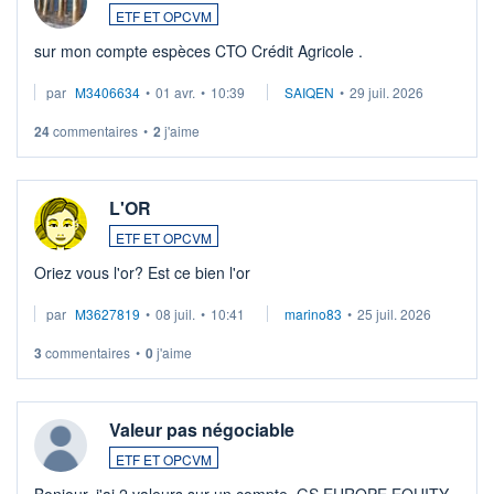
ETF ET OPCVM
sur mon compte espèces CTO Crédit Agricole .
par
M3406634
•
01 avr.
•
10:39
SAIQEN
•
29 juil. 2026
24
commentaires
•
2
j'aime
L'OR
ETF ET OPCVM
Oriez vous l'or? Est ce bien l'or
par
M3627819
•
08 juil.
•
10:41
marino83
•
25 juil. 2026
3
commentaires
•
0
j'aime
Valeur pas négociable
ETF ET OPCVM