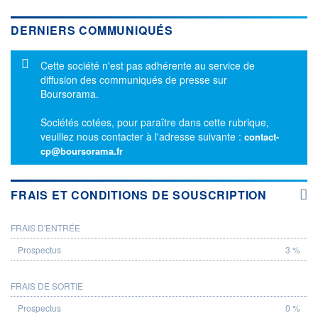
DERNIERS COMMUNIQUÉS
Message d'information
Cette société n'est pas adhérente au service de
diffusion des communiqués de presse sur
Boursorama.
Sociétés cotées, pour paraître dans cette rubrique,
veuillez nous contacter à l'adresse suivante :
contact-
cp@boursorama.fr
FRAIS ET CONDITIONS DE SOUSCRIPTION
FRAIS D'ENTRÉE
PROSPECTUS
3 %
FRAIS DE SORTIE
0 %