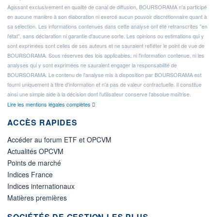
Agissant exclusivement en qualité de canal de diffusion, BOURSORAMA n'a participé
en aucune manière à son élaboration ni exercé aucun pouvoir discrétionnaire quant à
sa sélection. Les informations contenues dans cette analyse ont été retranscrites "en
l'état", sans déclaration ni garantie d'aucune sorte. Les opinions ou estimations qui y
sont exprimées sont celles de ses auteurs et ne sauraient refléter le point de vue de
BOURSORAMA. Sous réserves des lois applicables, ni l'information contenue, ni les
analyses qui y sont exprimées ne sauraient engager la responsabilité de
BOURSORAMA. Le contenu de l'analyse mis à disposition par BOURSORAMA est
fourni uniquement à titre d'information et n'a pas de valeur contractuelle. Il constitue
ainsi une simple aide à la décision dont l'utilisateur conserve l'absolue maîtrise.
Lire les mentions légales complètes
ACCÈS RAPIDES
Accéder au forum ETF et OPCVM
Actualités OPCVM
Points de marché
Indices France
Indices internationaux
Matières premières
SOCIÉTÉS DE GESTION LES PLUS