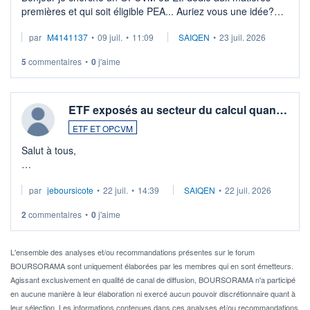
premières et qui soit éligible PEA... Auriez vous une idée?
Merci de vos conseils
par
M4141137
•
09 juil.
•
11:09
SAIQEN
•
23 juil. 2026
5
commentaires
•
0
j'aime
ETF exposés au secteur du calcul quan…
ETF ET OPCVM
Salut à tous,
Je cherche à investir sur le secteur du calcul quantique, mais
par
jeboursicote
•
22 juil.
•
14:39
SAIQEN
•
22 juil. 2026
via un ETF plutôt que des actions individuelles.
2
commentaires
•
0
j'aime
Idéalement, je voudrais qu'il soit éligible au PEA.
Pour l' ...
L'ensemble des analyses et/ou recommandations présentes sur le forum
BOURSORAMA sont uniquement élaborées par les membres qui en sont émetteurs.
Agissant exclusivement en qualité de canal de diffusion, BOURSORAMA n'a participé
en aucune manière à leur élaboration ni exercé aucun pouvoir discrétionnaire quant à
leur sélection. Les informations contenues dans ces analyses et/ou recommandations