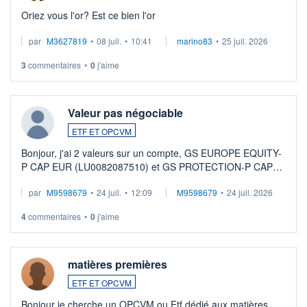
Oriez vous l'or? Est ce bien l'or
par
M3627819
•
08 juil.
•
10:41
marino83
•
25 juil. 2026
3
commentaires
•
0
j'aime
Valeur pas négociable
ETF ET OPCVM
Bonjour, j'ai 2 valeurs sur un compte, GS EUROPE EQUITY-
P CAP EUR (LU0082087510) et GS PROTECTION-P CAP
EUR (LU0546913194), que je souhaite vendre. Lorsque je
par
M9598679
•
24 juil.
•
12:09
M9598679
•
24 juil. 2026
veux procéder à la vente, on me signale ...
4
commentaires
•
0
j'aime
matières premières
ETF ET OPCVM
Bonjour je cherche un OPCVM ou Etf dédié aux matières