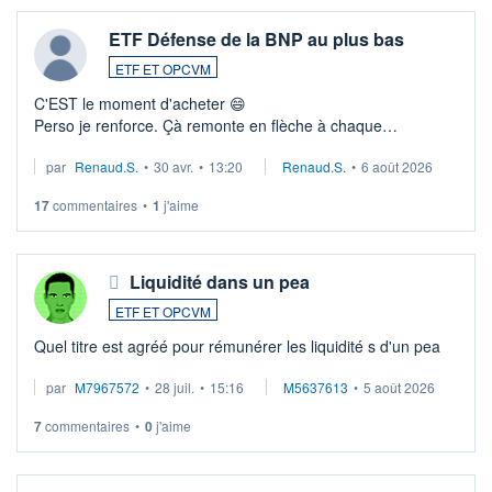
ETF Défense de la BNP au plus bas
ETF ET OPCVM
C'EST le moment d'acheter 😄​
Perso je renforce. Çà remonte en flèche à chaque
suspission d'accord dans.la guerre du moyen-orient.
par
Renaud.S.
•
30 avr.
•
13:20
Renaud.S.
•
6 août 2026
Investissement long terme tip top pour sa retraite.
LU3 ...
17
commentaires
•
1
j'aime
Liquidité dans un pea
ETF ET OPCVM
Quel titre est agréé pour rémunérer les liquidité s d'un pea
par
M7967572
•
28 juil.
•
15:16
M5637613
•
5 août 2026
7
commentaires
•
0
j'aime