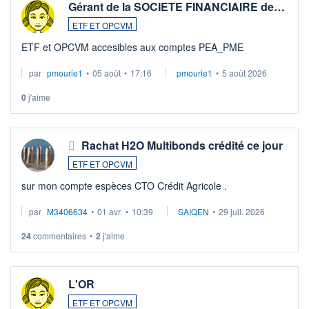
Gérant de la SOCIETE FINANCIAIRE de…
ETF ET OPCVM
ETF et OPCVM accesibles aux comptes PEA_PME
par
pmourie1
•
05 août
•
17:16
pmourie1
•
5 août 2026
0
j'aime
Rachat H2O Multibonds crédité ce jour
ETF ET OPCVM
sur mon compte espèces CTO Crédit Agricole .
par
M3406634
•
01 avr.
•
10:39
SAIQEN
•
29 juil. 2026
24
commentaires
•
2
j'aime
L'OR
ETF ET OPCVM