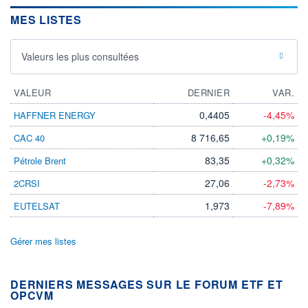
MES LISTES
Valeurs les plus consultées
VALEUR
DERNIER
VAR.
0,4405
-4,45%
HAFFNER ENERGY
8 716,65
+0,19%
CAC 40
83,35
+0,32%
Pétrole Brent
27,06
-2,73%
2CRSI
1,973
-7,89%
EUTELSAT
Gérer mes listes
DERNIERS MESSAGES SUR LE FORUM ETF ET
OPCVM