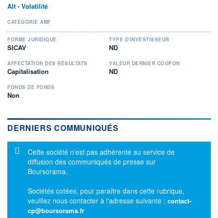
Alt - Volatilité
CATÉGORIE AMF
FORME JURIDIQUE
TYPE D'INVESTISSEUR
SICAV
ND
AFFECTATION DES RÉSULTATS
VALEUR DERNIER COUPON
Capitalisation
ND
FONDS DE FONDS
Non
DERNIERS COMMUNIQUÉS
Message d'information
Cette société n'est pas adhérente au service de
diffusion des communiqués de presse sur
Boursorama.
Sociétés cotées, pour paraître dans cette rubrique,
veuillez nous contacter à l'adresse suivante :
contact-
cp@boursorama.fr