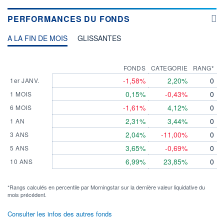
PERFORMANCES DU FONDS
A LA FIN DE MOIS
GLISSANTES
FONDS
CATEGORIE
RANG*
-1,58%
2,20%
0
1er JANV.
0,15%
-0,43%
0
1 MOIS
-1,61%
4,12%
0
6 MOIS
2,31%
3,44%
0
1 AN
2,04%
-11,00%
0
3 ANS
3,65%
-0,69%
0
5 ANS
6,99%
23,85%
0
10 ANS
*Rangs calculés en percentile par Morningstar sur la dernière valeur liquidative du
mois précédent.
Consulter les infos des autres fonds