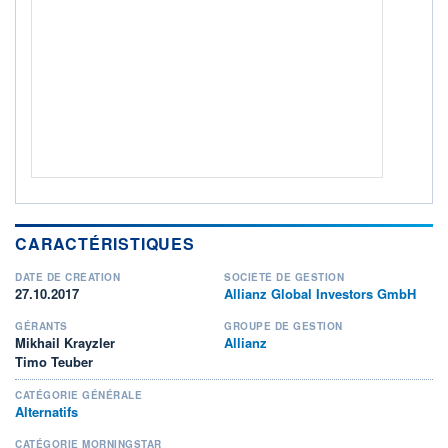
ACTIF NET (EUR)
204M / 31.07.26
NOTATION MORNINGSTAR ⁽¹⁾
RISQUE DU FONDS (SRI)
3
/7
+ PORTEFEUILLE
+ LISTE
CARACTÉRISTIQUES
DATE DE CRÉATION
SOCIÉTÉ DE GESTION
27.10.2017
Allianz Global Investors GmbH
GÉRANTS
GROUPE DE GESTION
Mikhail Krayzler
Allianz
Timo Teuber
CATÉGORIE GÉNÉRALE
Alternatifs
CATÉGORIE MORNINGSTAR