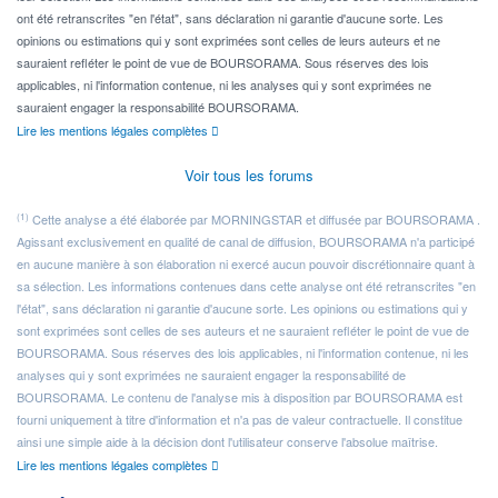
ont été retranscrites "en l'état", sans déclaration ni garantie d'aucune sorte. Les
opinions ou estimations qui y sont exprimées sont celles de leurs auteurs et ne
sauraient refléter le point de vue de BOURSORAMA. Sous réserves des lois
applicables, ni l'information contenue, ni les analyses qui y sont exprimées ne
sauraient engager la responsabilité BOURSORAMA.
Lire les mentions légales complètes
Voir tous les forums
(1)
Cette analyse a été élaborée par MORNINGSTAR et diffusée par BOURSORAMA .
Agissant exclusivement en qualité de canal de diffusion, BOURSORAMA n'a participé
en aucune manière à son élaboration ni exercé aucun pouvoir discrétionnaire quant à
sa sélection. Les informations contenues dans cette analyse ont été retranscrites "en
l'état", sans déclaration ni garantie d'aucune sorte. Les opinions ou estimations qui y
sont exprimées sont celles de ses auteurs et ne sauraient refléter le point de vue de
BOURSORAMA. Sous réserves des lois applicables, ni l'information contenue, ni les
analyses qui y sont exprimées ne sauraient engager la responsabilité de
BOURSORAMA. Le contenu de l'analyse mis à disposition par BOURSORAMA est
fourni uniquement à titre d'information et n'a pas de valeur contractuelle. Il constitue
ainsi une simple aide à la décision dont l'utilisateur conserve l'absolue maîtrise.
Lire les mentions légales complètes