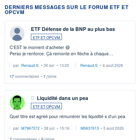
DERNIERS MESSAGES SUR LE FORUM ETF ET
OPCVM
ETF Défense de la BNP au plus bas
ETF ET OPCVM
C'EST le moment d'acheter 😄​
Perso je renforce. Çà remonte en flèche à chaque
suspission d'accord dans.la guerre du moyen-orient.
par
Renaud.S.
•
30 avr.
•
13:20
Renaud.S.
•
6 août 2026
Investissement long terme tip top pour sa retraite.
LU3 ...
17
commentaires
•
1
j'aime
Liquidité dans un pea
ETF ET OPCVM
Quel titre est agréé pour rémunérer les liquidité s d'un pea
par
M7967572
•
28 juil.
•
15:16
M5637613
•
5 août 2026
7
commentaires
•
0
j'aime