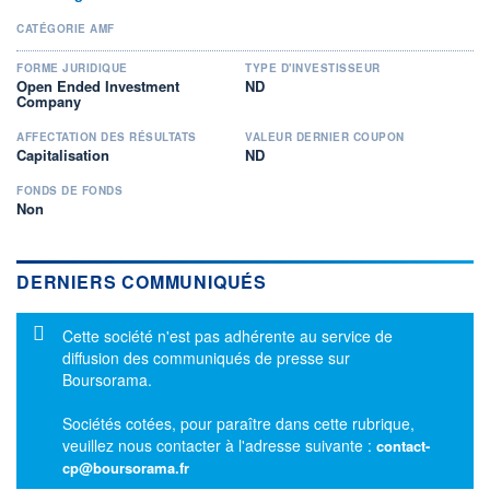
CATÉGORIE AMF
FORME JURIDIQUE
TYPE D'INVESTISSEUR
Open Ended Investment
ND
Company
AFFECTATION DES RÉSULTATS
VALEUR DERNIER COUPON
Capitalisation
ND
FONDS DE FONDS
Non
DERNIERS COMMUNIQUÉS
Message d'information
Cette société n'est pas adhérente au service de
diffusion des communiqués de presse sur
Boursorama.
Sociétés cotées, pour paraître dans cette rubrique,
veuillez nous contacter à l'adresse suivante :
contact-
cp@boursorama.fr