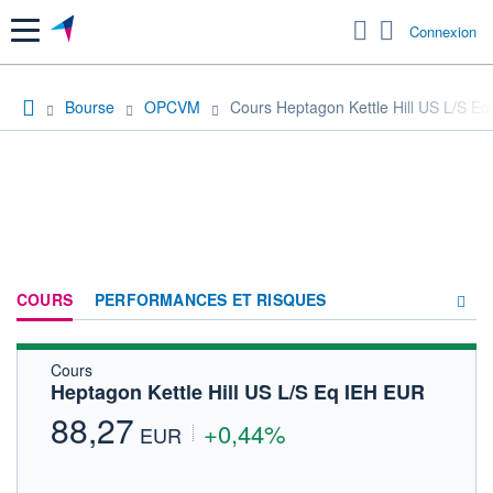
Menu
Connexion
Bourse
OPCVM
Cours Heptagon Kettle Hill US L/S E
COURS
PERFORMANCES ET RISQUES
Cours
COMPOSITION
Heptagon Kettle Hill US L/S Eq IEH EUR
ACTUALITÉS
88,27
+0,44%
EUR
FORUM
HISTORIQUE