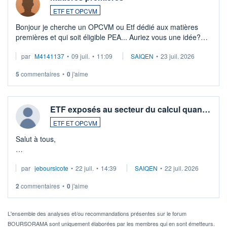
ETF ET OPCVM
Bonjour je cherche un OPCVM ou Etf dédié aux matières
premières et qui soit éligible PEA... Auriez vous une idée?
Merci de vos conseils
par
M4141137
•
09 juil.
•
11:09
SAIQEN
•
23 juil. 2026
5
commentaires
•
0
j'aime
ETF exposés au secteur du calcul quan…
ETF ET OPCVM
Salut à tous,
Je cherche à investir sur le secteur du calcul quantique, mais
par
jeboursicote
•
22 juil.
•
14:39
SAIQEN
•
22 juil. 2026
via un ETF plutôt que des actions individuelles.
2
commentaires
•
0
j'aime
Idéalement, je voudrais qu'il soit éligible au PEA.
Pour l' ...
L'ensemble des analyses et/ou recommandations présentes sur le forum
BOURSORAMA sont uniquement élaborées par les membres qui en sont émetteurs.