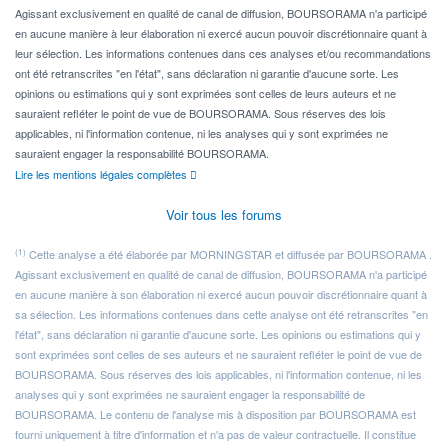
Agissant exclusivement en qualité de canal de diffusion, BOURSORAMA n'a participé
en aucune manière à leur élaboration ni exercé aucun pouvoir discrétionnaire quant à
leur sélection. Les informations contenues dans ces analyses et/ou recommandations
ont été retranscrites "en l'état", sans déclaration ni garantie d'aucune sorte. Les
opinions ou estimations qui y sont exprimées sont celles de leurs auteurs et ne
sauraient refléter le point de vue de BOURSORAMA. Sous réserves des lois
applicables, ni l'information contenue, ni les analyses qui y sont exprimées ne
sauraient engager la responsabilité BOURSORAMA.
Lire les mentions légales complètes
Voir tous les forums
(1)
Cette analyse a été élaborée par MORNINGSTAR et diffusée par BOURSORAMA .
Agissant exclusivement en qualité de canal de diffusion, BOURSORAMA n'a participé
en aucune manière à son élaboration ni exercé aucun pouvoir discrétionnaire quant à
sa sélection. Les informations contenues dans cette analyse ont été retranscrites "en
l'état", sans déclaration ni garantie d'aucune sorte. Les opinions ou estimations qui y
sont exprimées sont celles de ses auteurs et ne sauraient refléter le point de vue de
BOURSORAMA. Sous réserves des lois applicables, ni l'information contenue, ni les
analyses qui y sont exprimées ne sauraient engager la responsabilité de
BOURSORAMA. Le contenu de l'analyse mis à disposition par BOURSORAMA est
fourni uniquement à titre d'information et n'a pas de valeur contractuelle. Il constitue