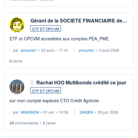
Gérant de la SOCIETE FINANCIAIRE de…
ETF ET OPCVM
ETF et OPCVM accesibles aux comptes PEA_PME
par
pmourie1
•
05 août
•
17:16
pmourie1
•
5 août 2026
0
j'aime
Rachat H2O Multibonds crédité ce jour
ETF ET OPCVM
sur mon compte espèces CTO Crédit Agricole .
par
M3406634
•
01 avr.
•
10:39
SAIQEN
•
29 juil. 2026
24
commentaires
•
2
j'aime