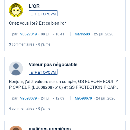
L'OR
ETF ET OPCVM
Oriez vous l'or? Est ce bien l'or
par
M3627819
•
08 juil.
•
10:41
marino83
•
25 juil. 2026
3
commentaires
•
0
j'aime
Valeur pas négociable
ETF ET OPCVM
Bonjour, j'ai 2 valeurs sur un compte, GS EUROPE EQUITY-
P CAP EUR (LU0082087510) et GS PROTECTION-P CAP
EUR (LU0546913194), que je souhaite vendre. Lorsque je
par
M9598679
•
24 juil.
•
12:09
M9598679
•
24 juil. 2026
veux procéder à la vente, on me signale ...
4
commentaires
•
0
j'aime
matières premières