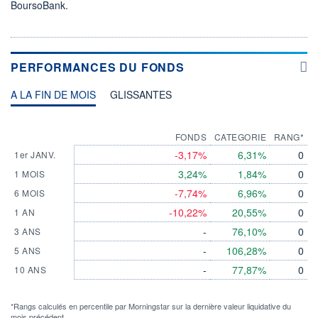
BoursoBank.
PERFORMANCES DU FONDS
A LA FIN DE MOIS
GLISSANTES
FONDS
CATEGORIE
RANG*
-3,17%
6,31%
0
1er JANV.
3,24%
1,84%
0
1 MOIS
-7,74%
6,96%
0
6 MOIS
-10,22%
20,55%
0
1 AN
-
76,10%
0
3 ANS
-
106,28%
0
5 ANS
-
77,87%
0
10 ANS
*Rangs calculés en percentile par Morningstar sur la dernière valeur liquidative du
mois précédent.