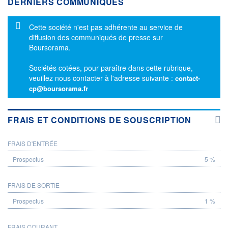
DERNIERS COMMUNIQUÉS
Message d'information
Cette société n'est pas adhérente au service de
diffusion des communiqués de presse sur
Boursorama.
Sociétés cotées, pour paraître dans cette rubrique,
veuillez nous contacter à l'adresse suivante :
contact-
cp@boursorama.fr
FRAIS ET CONDITIONS DE SOUSCRIPTION
FRAIS D'ENTRÉE
PROSPECTUS
5 %
FRAIS DE SORTIE
1 %
FRAIS COURANT