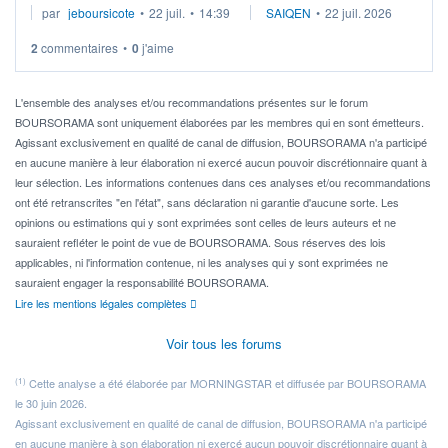
par
jeboursicote
•
22 juil.
•
14:39
SAIQEN
•
22 juil. 2026
via un ETF plutôt que des actions individuelles.
2
commentaires
•
0
j'aime
Idéalement, je voudrais qu'il soit éligible au PEA.
Pour l' ...
L'ensemble des analyses et/ou recommandations présentes sur le forum
BOURSORAMA sont uniquement élaborées par les membres qui en sont émetteurs.
Agissant exclusivement en qualité de canal de diffusion, BOURSORAMA n'a participé
en aucune manière à leur élaboration ni exercé aucun pouvoir discrétionnaire quant à
leur sélection. Les informations contenues dans ces analyses et/ou recommandations
ont été retranscrites "en l'état", sans déclaration ni garantie d'aucune sorte. Les
opinions ou estimations qui y sont exprimées sont celles de leurs auteurs et ne
sauraient refléter le point de vue de BOURSORAMA. Sous réserves des lois
applicables, ni l'information contenue, ni les analyses qui y sont exprimées ne
sauraient engager la responsabilité BOURSORAMA.
Lire les mentions légales complètes
Voir tous les forums
(1)
Cette analyse a été élaborée par MORNINGSTAR et diffusée par BOURSORAMA
le 30 juin 2026.
Agissant exclusivement en qualité de canal de diffusion, BOURSORAMA n'a participé
en aucune manière à son élaboration ni exercé aucun pouvoir discrétionnaire quant à