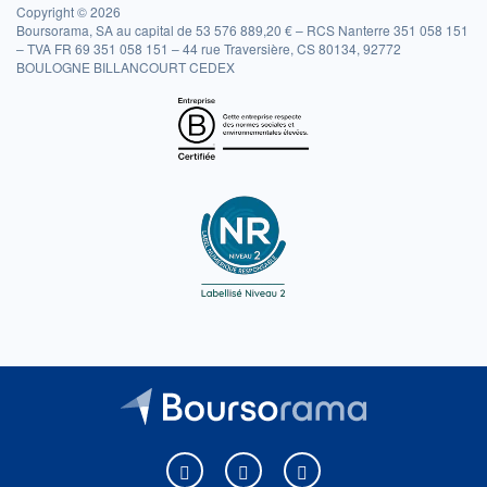
Copyright © 2026
Boursorama, SA au capital de 53 576 889,20 € – RCS Nanterre 351 058 151
– TVA FR 69 351 058 151 – 44 rue Traversière, CS 80134, 92772
BOULOGNE BILLANCOURT CEDEX
Boursorama sur Facebook
Boursorama sur X
Boursorama sur Youtu