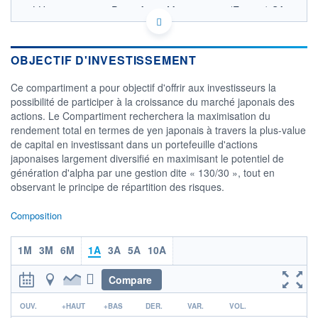
LU1646849387 - Pictet Asset Management (Europe) SA
OPCVM DERNIER COURS CONNU AU 06/08/2026
Consulter le prospectus / DIC
OBJECTIF D'INVESTISSEMENT
200
Ce compartiment a pour objectif d'offrir aux investisseurs la
180
possibilité de participer à la croissance du marché japonais des
actions. Le Compartiment recherchera la maximisation du
160
rendement total en termes de yen japonais à travers la plus-value
140
de capital en investissant dans un portefeuille d'actions
04/12
08/04
japonaises largement diversifié en maximisant le potentiel de
génération d'alpha par une gestion dite « 130/30 », tout en
CATÉGORIE MORNINGSTAR
observant le principe de répartition des risques.
Actions Japon Grandes
Cap.
Composition
FONDS PARTENAIRES
TARIFS PRIVILÉGIÉS
0%
1M
3M
6M
1A
3A
5A
10A
ÉLIGIBILITÉ
PEA
PEA-PME
BOURSOVIE LUX
BOURSOVIE
Compare
CTO BUSINESS
r
Non éligible Boursobank
OUV.
+HAUT
+BAS
DER.
VAR.
VOL.