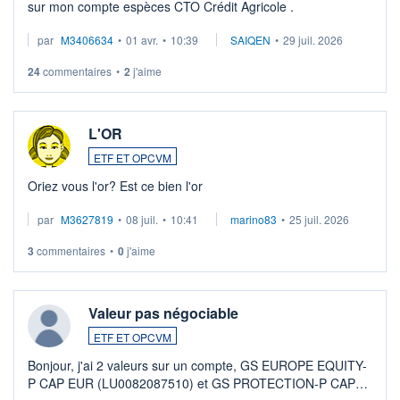
sur mon compte espèces CTO Crédit Agricole .
par
M3406634
•
01 avr.
•
10:39
SAIQEN
•
29 juil. 2026
24
commentaires
•
2
j'aime
L'OR
ETF ET OPCVM
Oriez vous l'or? Est ce bien l'or
par
M3627819
•
08 juil.
•
10:41
marino83
•
25 juil. 2026
3
commentaires
•
0
j'aime
Valeur pas négociable
ETF ET OPCVM
Bonjour, j'ai 2 valeurs sur un compte, GS EUROPE EQUITY-
P CAP EUR (LU0082087510) et GS PROTECTION-P CAP