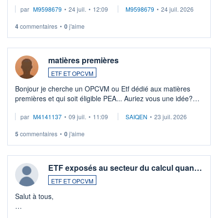
EUR (LU0546913194), que je souhaite vendre. Lorsque je
par
M9598679
•
24 juil.
•
12:09
M9598679
•
24 juil. 2026
veux procéder à la vente, on me signale ...
4
commentaires
•
0
j'aime
matières premières
ETF ET OPCVM
Bonjour je cherche un OPCVM ou Etf dédié aux matières
premières et qui soit éligible PEA... Auriez vous une idée?
Merci de vos conseils
par
M4141137
•
09 juil.
•
11:09
SAIQEN
•
23 juil. 2026
5
commentaires
•
0
j'aime
ETF exposés au secteur du calcul quan…
ETF ET OPCVM
Salut à tous,
Je cherche à investir sur le secteur du calcul quantique, mais