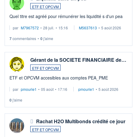
ETF ET OPCVM
Quel titre est agréé pour rémunérer les liquidité s d'un pea
par
M7967572
•
28 juil.
•
15:16
M5637613
•
5 août 2026
7
commentaires
•
0
j'aime
Gérant de la SOCIETE FINANCIAIRE de…
ETF ET OPCVM
ETF et OPCVM accesibles aux comptes PEA_PME
par
pmourie1
•
05 août
•
17:16
pmourie1
•
5 août 2026
0
j'aime
Rachat H2O Multibonds crédité ce jour
ETF ET OPCVM