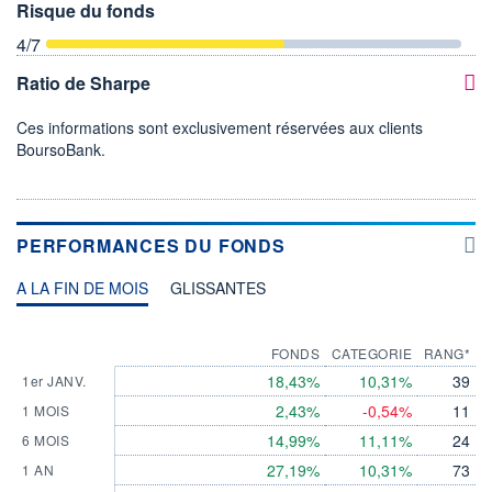
Risque du fonds
4
/7
Ratio de Sharpe
Ces informations sont exclusivement réservées aux clients
BoursoBank.
PERFORMANCES DU FONDS
A LA FIN DE MOIS
GLISSANTES
FONDS
CATEGORIE
RANG*
18,43%
10,31%
39
1er JANV.
2,43%
-0,54%
11
1 MOIS
14,99%
11,11%
24
6 MOIS
27,19%
10,31%
73
1 AN