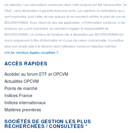
sa sélection. Les informations contenues dans cette analyse ont été retranscrites "en
l'état", sans déclaration ni garantie d'aucune sorte. Les opinions ou estimations qui y
sont exprimées sont celles de ses auteurs et ne sauraient refléter le point de vue de
BOURSORAMA. Sous réserves des lois applicables, ni l'information contenue, ni les
analyses qui y sont exprimées ne sauraient engager la responsabilité de
BOURSORAMA. Le contenu de l'analyse mis à disposition par BOURSORAMA est
fourni uniquement à titre d'information et n'a pas de valeur contractuelle. Il constitue
ainsi une simple aide à la décision dont l'utilisateur conserve l'absolue maîtrise.
Lire les mentions légales complètes
ACCÈS RAPIDES
Accéder au forum ETF et OPCVM
Actualités OPCVM
Points de marché
Indices France
Indices internationaux
Matières premières
SOCIÉTÉS DE GESTION LES PLUS
RECHERCHÉES / CONSULTÉES *