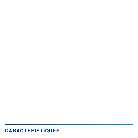
ACTIF NET (EUR)
995M / 31.07.26
NOTATION MORNINGSTAR ⁽¹⁾
RISQUE DU FONDS (SRI)
4
/7
+ PORTEFEUILLE
+ LISTE
CARACTÉRISTIQUES