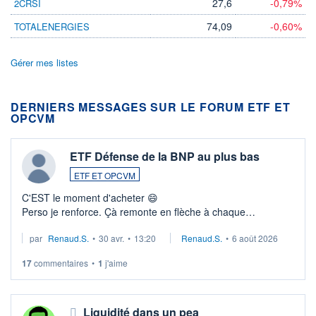
27,6
-0,79%
2CRSI
74,09
-0,60%
TOTALENERGIES
Gérer mes listes
DERNIERS MESSAGES SUR LE FORUM ETF ET
OPCVM
ETF Défense de la BNP au plus bas
ETF ET OPCVM
C'EST le moment d'acheter 😄​
Perso je renforce. Çà remonte en flèche à chaque
suspission d'accord dans.la guerre du moyen-orient.
par
Renaud.S.
•
30 avr.
•
13:20
Renaud.S.
•
6 août 2026
Investissement long terme tip top pour sa retraite.
LU3 ...
17
commentaires
•
1
j'aime
Liquidité dans un pea