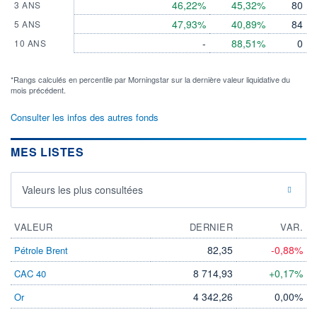
46,22%
45,32%
80
3 ANS
47,93%
40,89%
84
5 ANS
-
88,51%
0
10 ANS
*Rangs calculés en percentile par Morningstar sur la dernière valeur liquidative du
mois précédent.
Consulter les infos des autres fonds
MES LISTES
Valeurs les plus consultées
VALEUR
DERNIER
VAR.
82,35
-0,88%
Pétrole Brent
8 714,93
+0,17%
CAC 40
4 342,26
0,00%
Or