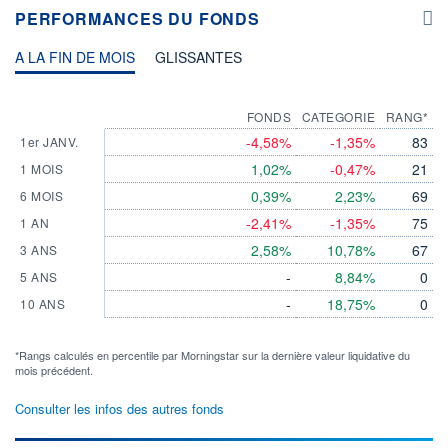
PERFORMANCES DU FONDS
A LA FIN DE MOIS
GLISSANTES
FONDS
CATEGORIE
RANG*
-4,58%
-1,35%
83
1er JANV.
1,02%
-0,47%
21
1 MOIS
0,39%
2,23%
69
6 MOIS
-2,41%
-1,35%
75
1 AN
2,58%
10,78%
67
3 ANS
-
8,84%
0
5 ANS
-
18,75%
0
10 ANS
*Rangs calculés en percentile par Morningstar sur la dernière valeur liquidative du
mois précédent.
Consulter les infos des autres fonds