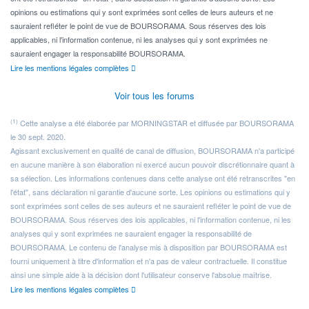
opinions ou estimations qui y sont exprimées sont celles de leurs auteurs et ne
sauraient refléter le point de vue de BOURSORAMA. Sous réserves des lois
applicables, ni l'information contenue, ni les analyses qui y sont exprimées ne
sauraient engager la responsabilité BOURSORAMA.
Lire les mentions légales complètes
Voir tous les forums
(1)
Cette analyse a été élaborée par MORNINGSTAR et diffusée par BOURSORAMA
le 30 sept. 2020.
Agissant exclusivement en qualité de canal de diffusion, BOURSORAMA n'a participé
en aucune manière à son élaboration ni exercé aucun pouvoir discrétionnaire quant à
sa sélection. Les informations contenues dans cette analyse ont été retranscrites "en
l'état", sans déclaration ni garantie d'aucune sorte. Les opinions ou estimations qui y
sont exprimées sont celles de ses auteurs et ne sauraient refléter le point de vue de
BOURSORAMA. Sous réserves des lois applicables, ni l'information contenue, ni les
analyses qui y sont exprimées ne sauraient engager la responsabilité de
BOURSORAMA. Le contenu de l'analyse mis à disposition par BOURSORAMA est
fourni uniquement à titre d'information et n'a pas de valeur contractuelle. Il constitue
ainsi une simple aide à la décision dont l'utilisateur conserve l'absolue maîtrise.
Lire les mentions légales complètes