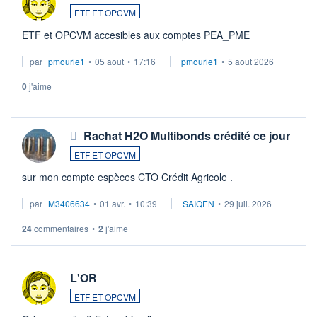
ETF ET OPCVM
ETF et OPCVM accesibles aux comptes PEA_PME
par
pmourie1
•
05 août
•
17:16
pmourie1
•
5 août 2026
0
j'aime
Rachat H2O Multibonds crédité ce jour
ETF ET OPCVM
sur mon compte espèces CTO Crédit Agricole .
par
M3406634
•
01 avr.
•
10:39
SAIQEN
•
29 juil. 2026
24
commentaires
•
2
j'aime
L'OR
ETF ET OPCVM