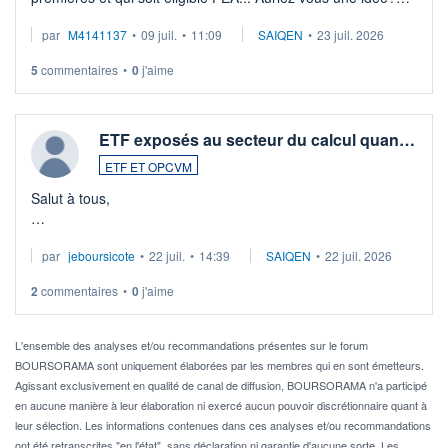
Merci de vos conseils
par
M4141137
•
09 juil.
•
11:09
SAIQEN
•
23 juil. 2026
5
commentaires
•
0
j'aime
ETF exposés au secteur du calcul quan…
ETF ET OPCVM
Salut à tous,
Je cherche à investir sur le secteur du calcul quantique, mais
par
jeboursicote
•
22 juil.
•
14:39
SAIQEN
•
22 juil. 2026
via un ETF plutôt que des actions individuelles.
2
commentaires
•
0
j'aime
Idéalement, je voudrais qu'il soit éligible au PEA.
Pour l' ...
L'ensemble des analyses et/ou recommandations présentes sur le forum
BOURSORAMA sont uniquement élaborées par les membres qui en sont émetteurs.
Agissant exclusivement en qualité de canal de diffusion, BOURSORAMA n'a participé
en aucune manière à leur élaboration ni exercé aucun pouvoir discrétionnaire quant à
leur sélection. Les informations contenues dans ces analyses et/ou recommandations
ont été retranscrites "en l'état", sans déclaration ni garantie d'aucune sorte. Les