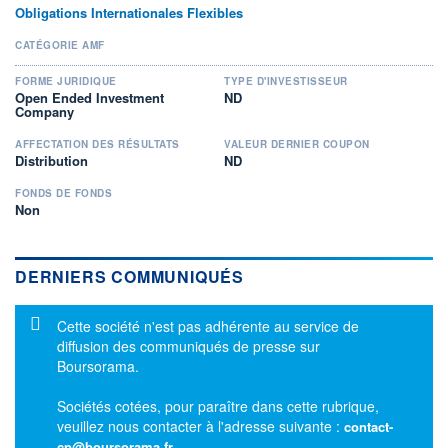
Obligations Internationales Flexibles
CATÉGORIE AMF
FORME JURIDIQUE
TYPE D'INVESTISSEUR
Open Ended Investment
ND
Company
AFFECTATION DES RÉSULTATS
VALEUR DERNIER COUPON
Distribution
ND
FONDS DE FONDS
Non
DERNIERS COMMUNIQUÉS
Message d'information
Cette société n'est pas adhérente au service de
diffusion des communiqués de presse sur
Boursorama.
Sociétés cotées, pour paraître dans cette rubrique,
veuillez nous contacter à l'adresse suivante :
contact-
cp@boursorama.fr