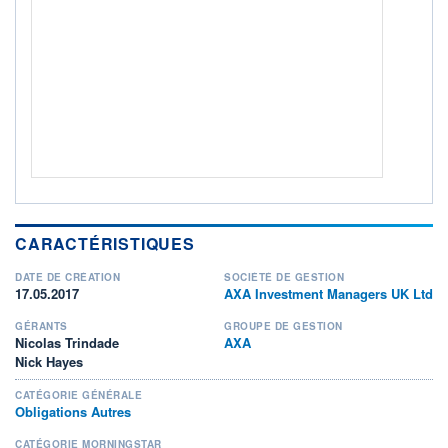
ACTIF NET (EUR)
81M / 31.10.17
NOTATION MORNINGSTAR ⁽¹⁾
RISQUE DU FONDS (SRI)
0
/7
+ PORTEFEUILLE
+ LISTE
CARACTÉRISTIQUES
DATE DE CRÉATION
SOCIÉTÉ DE GESTION
17.05.2017
AXA Investment Managers UK Ltd
GÉRANTS
GROUPE DE GESTION
Nicolas Trindade
AXA
Nick Hayes
CATÉGORIE GÉNÉRALE
Obligations Autres
CATÉGORIE MORNINGSTAR