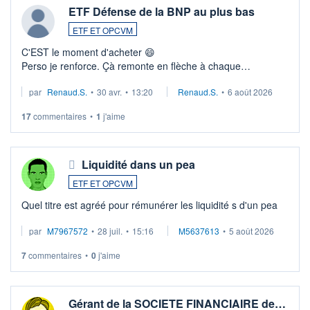
ETF Défense de la BNP au plus bas
ETF ET OPCVM
C'EST le moment d'acheter 😄​
Perso je renforce. Çà remonte en flèche à chaque
suspission d'accord dans.la guerre du moyen-orient.
par
Renaud.S.
•
30 avr.
•
13:20
Renaud.S.
•
6 août 2026
Investissement long terme tip top pour sa retraite.
LU3 ...
17
commentaires
•
1
j'aime
Liquidité dans un pea
ETF ET OPCVM
Quel titre est agréé pour rémunérer les liquidité s d'un pea
par
M7967572
•
28 juil.
•
15:16
M5637613
•
5 août 2026
7
commentaires
•
0
j'aime
Gérant de la SOCIETE FINANCIAIRE de…