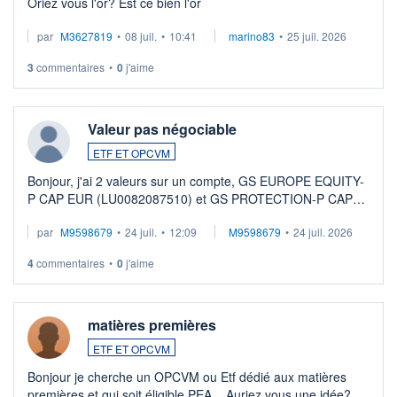
Oriez vous l'or? Est ce bien l'or
par
M3627819
•
08 juil.
•
10:41
marino83
•
25 juil. 2026
3
commentaires
•
0
j'aime
Valeur pas négociable
ETF ET OPCVM
Bonjour, j'ai 2 valeurs sur un compte, GS EUROPE EQUITY-
P CAP EUR (LU0082087510) et GS PROTECTION-P CAP
EUR (LU0546913194), que je souhaite vendre. Lorsque je
par
M9598679
•
24 juil.
•
12:09
M9598679
•
24 juil. 2026
veux procéder à la vente, on me signale ...
4
commentaires
•
0
j'aime
matières premières
ETF ET OPCVM
Bonjour je cherche un OPCVM ou Etf dédié aux matières
premières et qui soit éligible PEA... Auriez vous une idée?