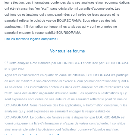
leur sélection. Les informations contenues dans ces analyses et/ou recommandations
ont été retranscrites "en l'état", sans déclaration ni garantie d'aucune sorte. Les
opinions ou estimations qui y sont exprimées sont celles de leurs auteurs et ne
sauraient refléter le point de vue de BOURSORAMA. Sous réserves des lois
applicables, ni l'information contenue, ni les analyses qui y sont exprimées ne
sauraient engager la responsabilité BOURSORAMA.
Lire les mentions légales complètes
Voir tous les forums
(1)
Cette analyse a été élaborée par MORNINGSTAR et diffusée par BOURSORAMA
le 30 juin 2026.
Agissant exclusivement en qualité de canal de diffusion, BOURSORAMA n'a participé
en aucune manière à son élaboration ni exercé aucun pouvoir discrétionnaire quant à
sa sélection. Les informations contenues dans cette analyse ont été retranscrites "en
l'état", sans déclaration ni garantie d'aucune sorte. Les opinions ou estimations qui y
sont exprimées sont celles de ses auteurs et ne sauraient refléter le point de vue de
BOURSORAMA. Sous réserves des lois applicables, ni l'information contenue, ni les
analyses qui y sont exprimées ne sauraient engager la responsabilité de
BOURSORAMA. Le contenu de l'analyse mis à disposition par BOURSORAMA est
fourni uniquement à titre d'information et n'a pas de valeur contractuelle. Il constitue
ainsi une simple aide à la décision dont l'utilisateur conserve l'absolue maîtrise.