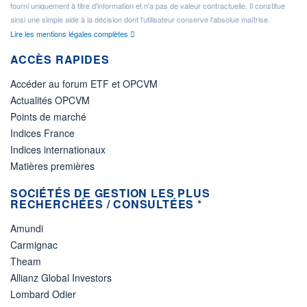
fourni uniquement à titre d'information et n'a pas de valeur contractuelle. Il constitue
ainsi une simple aide à la décision dont l'utilisateur conserve l'absolue maîtrise.
Lire les mentions légales complètes
ACCÈS RAPIDES
Accéder au forum ETF et OPCVM
Actualités OPCVM
Points de marché
Indices France
Indices internationaux
Matières premières
SOCIÉTÉS DE GESTION LES PLUS
RECHERCHÉES / CONSULTÉES *
Amundi
Carmignac
Theam
Allianz Global Investors
Lombard Odier