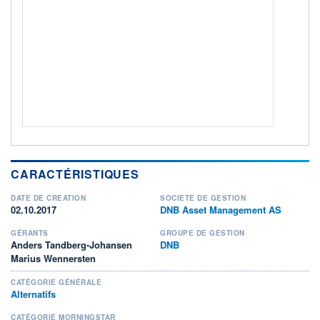
ACTIF NET (EUR)
182M / 31.07.26
NOTATION MORNINGSTAR ⁽¹⁾
RISQUE DU FONDS (SRI)
3
/7
+ PORTEFEUILLE
+ LISTE
CARACTÉRISTIQUES
DATE DE CRÉATION
SOCIÉTÉ DE GESTION
02.10.2017
DNB Asset Management AS
GÉRANTS
GROUPE DE GESTION
Anders Tandberg-Johansen
DNB
Marius Wennersten
CATÉGORIE GÉNÉRALE
Alternatifs
CATÉGORIE MORNINGSTAR