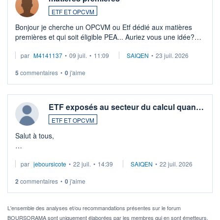
ETF ET OPCVM
Bonjour je cherche un OPCVM ou Etf dédié aux matières
premières et qui soit éligible PEA... Auriez vous une idée?
Merci de vos conseils
par
M4141137
•
09 juil.
•
11:09
SAIQEN
•
23 juil. 2026
5
commentaires
•
0
j'aime
ETF exposés au secteur du calcul quan…
ETF ET OPCVM
Salut à tous,
Je cherche à investir sur le secteur du calcul quantique, mais
par
jeboursicote
•
22 juil.
•
14:39
SAIQEN
•
22 juil. 2026
via un ETF plutôt que des actions individuelles.
2
commentaires
•
0
j'aime
Idéalement, je voudrais qu'il soit éligible au PEA.
Pour l' ...
L'ensemble des analyses et/ou recommandations présentes sur le forum
BOURSORAMA sont uniquement élaborées par les membres qui en sont émetteurs.