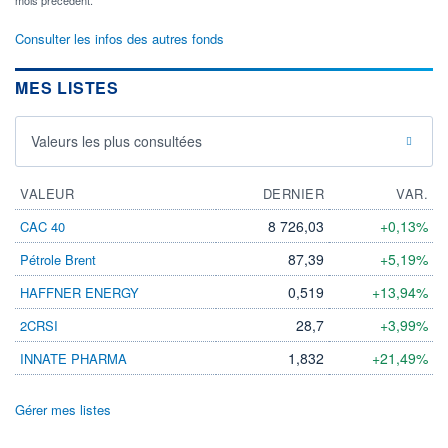
mois précédent.
Consulter les infos des autres fonds
MES LISTES
Valeurs les plus consultées
VALEUR
DERNIER
VAR.
8 726,03
+0,13%
CAC 40
87,39
+5,19%
Pétrole Brent
0,519
+13,94%
HAFFNER ENERGY
28,7
+3,99%
2CRSI
1,832
+21,49%
INNATE PHARMA
Gérer mes listes