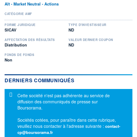
Alt - Market Neutral - Actions
CATÉGORIE AMF
FORME JURIDIQUE
TYPE D'INVESTISSEUR
SICAV
ND
AFFECTATION DES RÉSULTATS
VALEUR DERNIER COUPON
Distribution
ND
FONDS DE FONDS
Non
DERNIERS COMMUNIQUÉS
Message d'information
Cette société n'est pas adhérente au service de
diffusion des communiqués de presse sur
Boursorama.
Sociétés cotées, pour paraître dans cette rubrique,
veuillez nous contacter à l'adresse suivante :
contact-
cp@boursorama.fr