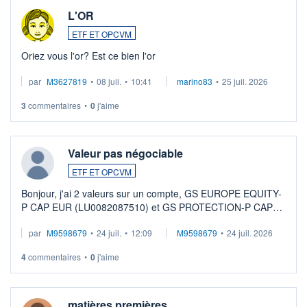
L'OR
ETF ET OPCVM
Oriez vous l'or? Est ce bien l'or
par
M3627819
•
08 juil.
•
10:41
marino83
•
25 juil. 2026
3
commentaires
•
0
j'aime
Valeur pas négociable
ETF ET OPCVM
Bonjour, j'ai 2 valeurs sur un compte, GS EUROPE EQUITY-
P CAP EUR (LU0082087510) et GS PROTECTION-P CAP
EUR (LU0546913194), que je souhaite vendre. Lorsque je
par
M9598679
•
24 juil.
•
12:09
M9598679
•
24 juil. 2026
veux procéder à la vente, on me signale ...
4
commentaires
•
0
j'aime
matières premières