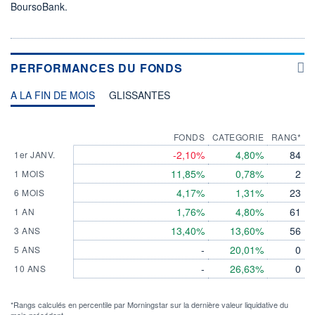
BoursoBank.
PERFORMANCES DU FONDS
A LA FIN DE MOIS
GLISSANTES
FONDS
CATEGORIE
RANG*
-2,10%
4,80%
84
1er JANV.
11,85%
0,78%
2
1 MOIS
4,17%
1,31%
23
6 MOIS
1,76%
4,80%
61
1 AN
13,40%
13,60%
56
3 ANS
-
20,01%
0
5 ANS
-
26,63%
0
10 ANS
*Rangs calculés en percentile par Morningstar sur la dernière valeur liquidative du