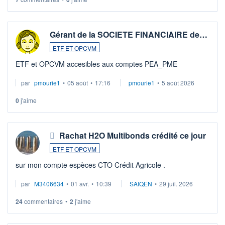
Gérant de la SOCIETE FINANCIAIRE de…
ETF ET OPCVM
ETF et OPCVM accesibles aux comptes PEA_PME
par
pmourie1
•
05 août
•
17:16
pmourie1
•
5 août 2026
0
j'aime
Rachat H2O Multibonds crédité ce jour
ETF ET OPCVM
sur mon compte espèces CTO Crédit Agricole .
par
M3406634
•
01 avr.
•
10:39
SAIQEN
•
29 juil. 2026
24
commentaires
•
2
j'aime