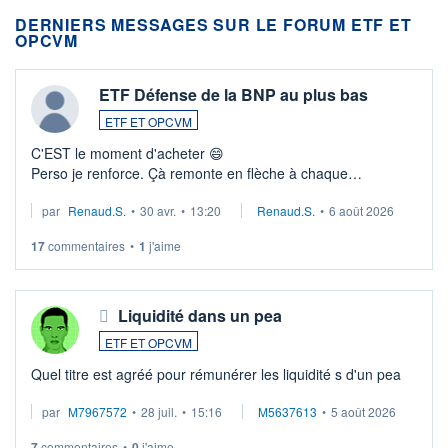
DERNIERS MESSAGES SUR LE FORUM ETF ET
OPCVM
ETF Défense de la BNP au plus bas
ETF ET OPCVM
C'EST le moment d'acheter 😄​
Perso je renforce. Çà remonte en flèche à chaque
suspission d'accord dans.la guerre du moyen-orient.
par
Renaud.S.
•
30 avr.
•
13:20
Renaud.S.
•
6 août 2026
Investissement long terme tip top pour sa retraite.
LU3 ...
17
commentaires
•
1
j'aime
Liquidité dans un pea
ETF ET OPCVM
Quel titre est agréé pour rémunérer les liquidité s d'un pea
par
M7967572
•
28 juil.
•
15:16
M5637613
•
5 août 2026
7
commentaires
•
0
j'aime