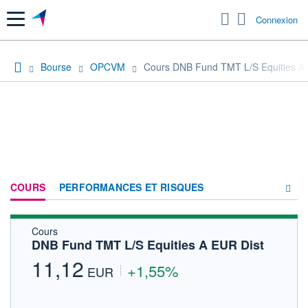
Menu
Connexion
Bourse
OPCVM
Cours DNB Fund TMT L/S Equities A 
COURS
PERFORMANCES ET RISQUES
Cours
COMPOSITION
DNB Fund TMT L/S Equities A EUR Dist
ACTUALITÉS
11,12
+1,55%
EUR
FORUM
HISTORIQUE