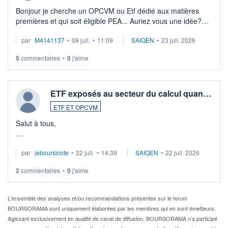
Bonjour je cherche un OPCVM ou Etf dédié aux matières
premières et qui soit éligible PEA... Auriez vous une idée?
Merci de vos conseils
par
M4141137
•
09 juil.
•
11:09
SAIQEN
•
23 juil. 2026
5
commentaires
•
0
j'aime
ETF exposés au secteur du calcul quan…
ETF ET OPCVM
Salut à tous,
Je cherche à investir sur le secteur du calcul quantique, mais
par
jeboursicote
•
22 juil.
•
14:39
SAIQEN
•
22 juil. 2026
via un ETF plutôt que des actions individuelles.
2
commentaires
•
0
j'aime
Idéalement, je voudrais qu'il soit éligible au PEA.
Pour l' ...
L'ensemble des analyses et/ou recommandations présentes sur le forum
BOURSORAMA sont uniquement élaborées par les membres qui en sont émetteurs.
Agissant exclusivement en qualité de canal de diffusion, BOURSORAMA n'a participé