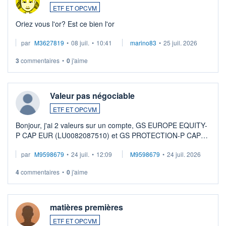
ETF ET OPCVM
Oriez vous l'or? Est ce bien l'or
par
M3627819
•
08 juil.
•
10:41
marino83
•
25 juil. 2026
3
commentaires
•
0
j'aime
Valeur pas négociable
ETF ET OPCVM
Bonjour, j'ai 2 valeurs sur un compte, GS EUROPE EQUITY-
P CAP EUR (LU0082087510) et GS PROTECTION-P CAP
EUR (LU0546913194), que je souhaite vendre. Lorsque je
par
M9598679
•
24 juil.
•
12:09
M9598679
•
24 juil. 2026
veux procéder à la vente, on me signale ...
4
commentaires
•
0
j'aime
matières premières
ETF ET OPCVM