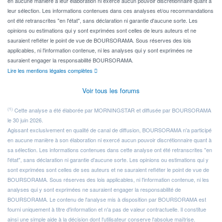
en aucune manière à leur élaboration ni exercé aucun pouvoir discrétionnaire quant à
leur sélection. Les informations contenues dans ces analyses et/ou recommandations
ont été retranscrites "en l'état", sans déclaration ni garantie d'aucune sorte. Les
opinions ou estimations qui y sont exprimées sont celles de leurs auteurs et ne
sauraient refléter le point de vue de BOURSORAMA. Sous réserves des lois
applicables, ni l'information contenue, ni les analyses qui y sont exprimées ne
sauraient engager la responsabilité BOURSORAMA.
Lire les mentions légales complètes
Voir tous les forums
(1)
Cette analyse a été élaborée par MORNINGSTAR et diffusée par BOURSORAMA
le 30 juin 2026.
Agissant exclusivement en qualité de canal de diffusion, BOURSORAMA n'a participé
en aucune manière à son élaboration ni exercé aucun pouvoir discrétionnaire quant à
sa sélection. Les informations contenues dans cette analyse ont été retranscrites "en
l'état", sans déclaration ni garantie d'aucune sorte. Les opinions ou estimations qui y
sont exprimées sont celles de ses auteurs et ne sauraient refléter le point de vue de
BOURSORAMA. Sous réserves des lois applicables, ni l'information contenue, ni les
analyses qui y sont exprimées ne sauraient engager la responsabilité de
BOURSORAMA. Le contenu de l'analyse mis à disposition par BOURSORAMA est
fourni uniquement à titre d'information et n'a pas de valeur contractuelle. Il constitue
ainsi une simple aide à la décision dont l'utilisateur conserve l'absolue maîtrise.