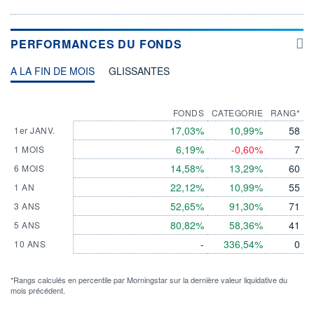
PERFORMANCES DU FONDS
A LA FIN DE MOIS
GLISSANTES
FONDS
CATEGORIE
RANG*
17,03%
10,99%
58
1er JANV.
6,19%
-0,60%
7
1 MOIS
14,58%
13,29%
60
6 MOIS
22,12%
10,99%
55
1 AN
52,65%
91,30%
71
3 ANS
80,82%
58,36%
41
5 ANS
-
336,54%
0
10 ANS
*Rangs calculés en percentile par Morningstar sur la dernière valeur liquidative du
mois précédent.