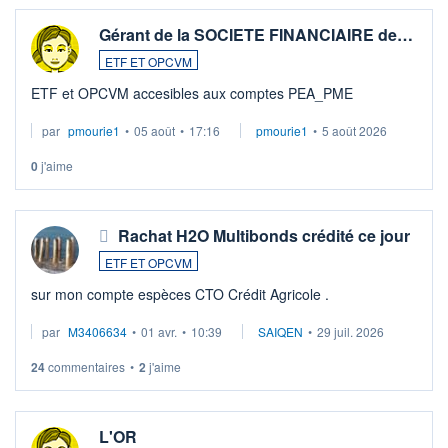
Gérant de la SOCIETE FINANCIAIRE de…
ETF ET OPCVM
ETF et OPCVM accesibles aux comptes PEA_PME
par
pmourie1
•
05 août
•
17:16
pmourie1
•
5 août 2026
0
j'aime
Rachat H2O Multibonds crédité ce jour
ETF ET OPCVM
sur mon compte espèces CTO Crédit Agricole .
par
M3406634
•
01 avr.
•
10:39
SAIQEN
•
29 juil. 2026
24
commentaires
•
2
j'aime
L'OR