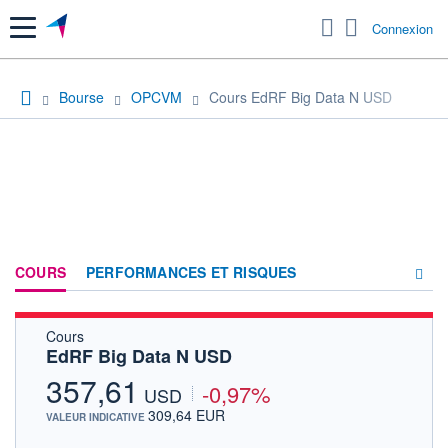
Menu
Connexion
Bourse
OPCVM
Cours EdRF Big Data N USD
COURS
PERFORMANCES ET RISQUES
Cours
COMPOSITION
EdRF Big Data N USD
ACTUALITÉS
357,61
-0,97%
USD
FORUM
309,64 EUR
VALEUR INDICATIVE
HISTORIQUE