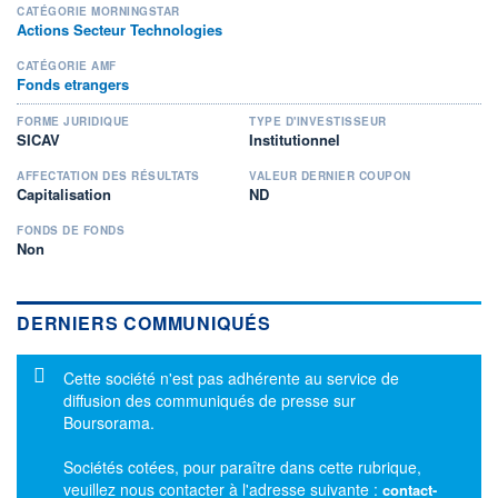
CATÉGORIE MORNINGSTAR
Actions Secteur Technologies
CATÉGORIE AMF
Fonds etrangers
FORME JURIDIQUE
TYPE D'INVESTISSEUR
SICAV
Institutionnel
AFFECTATION DES RÉSULTATS
VALEUR DERNIER COUPON
Capitalisation
ND
FONDS DE FONDS
Non
DERNIERS COMMUNIQUÉS
Message d'information
Cette société n'est pas adhérente au service de
diffusion des communiqués de presse sur
Boursorama.
Sociétés cotées, pour paraître dans cette rubrique,
veuillez nous contacter à l'adresse suivante :
contact-