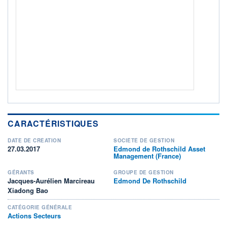
Non éligible Boursobank
ACTIF NET (EUR)
2 694M / 31.07.26
NOTATION MORNINGSTAR ⁽¹⁾
RISQUE DU FONDS (SRI)
4
/7
+ PORTEFEUILLE
+ LISTE
CARACTÉRISTIQUES
DATE DE CRÉATION
SOCIÉTÉ DE GESTION
27.03.2017
Edmond de Rothschild Asset
Management (France)
GÉRANTS
GROUPE DE GESTION
Jacques-Aurélien Marcireau
Edmond De Rothschild
Xiadong Bao
CATÉGORIE GÉNÉRALE
Actions Secteurs