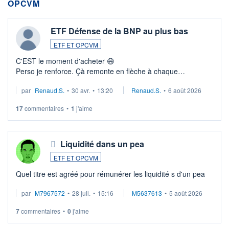
OPCVM
ETF Défense de la BNP au plus bas
ETF ET OPCVM
C'EST le moment d'acheter 😄​
Perso je renforce. Çà remonte en flèche à chaque
suspission d'accord dans.la guerre du moyen-orient.
par
Renaud.S.
•
30 avr.
•
13:20
Renaud.S.
•
6 août 2026
Investissement long terme tip top pour sa retraite.
LU3 ...
17
commentaires
•
1
j'aime
Liquidité dans un pea
ETF ET OPCVM
Quel titre est agréé pour rémunérer les liquidité s d'un pea
par
M7967572
•
28 juil.
•
15:16
M5637613
•
5 août 2026
7
commentaires
•
0
j'aime