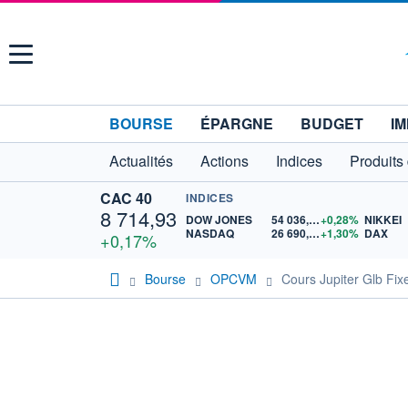
Menu
BOURSE
ÉPARGNE
BUDGET
IM
Actualités
Actions
Indices
Produits
CAC 40
INDICES
8 714,93
DOW JONES
54 036,93
+0,28%
NIKKEI
NASDAQ
26 690,62
+1,30%
DAX
+0,17%
Bourse
OPCVM
Cours Jupiter Glb Fix