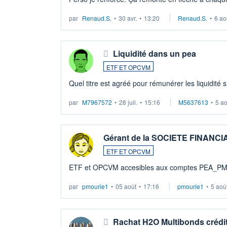
LU3 ...
par
Renaud.S.
•
30 avr.
•
13:20
Renaud.S.
•
6 ao
Liquidité dans un pea
ETF ET OPCVM
Quel titre est agréé pour rémunérer les liquidité 
par
M7967572
•
28 juil.
•
15:16
M5637613
•
5 a
Gérant de la SOCIETE FINANC
ETF ET OPCVM
ETF et OPCVM accesibles aux comptes PEA_P
par
pmourie1
•
05 août
•
17:16
pmourie1
•
5 aoû
Rachat H2O Multibonds crédit