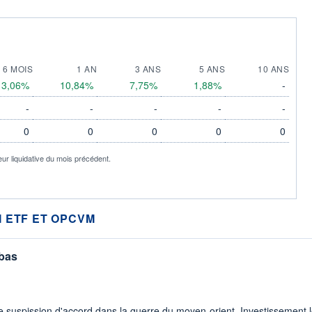
6 MOIS
1 AN
3 ANS
5 ANS
10 ANS
3,06%
10,84%
7,75%
1,88%
-
-
-
-
-
-
0
0
0
0
0
eur liquidative du mois précédent.
 ETF ET OPCVM
 bas
 suspission d'accord dans.la guerre du moyen-orient. Investissement lo