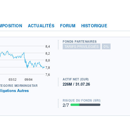
MPOSITION
ACTUALITÉS
FORUM
HISTORIQUE
FONDS PARTENAIRES
TARIFS PRIVILÉGIÉS
0%
8,4
8,2
8,0
7,8
7,6
ACTIF NET (EUR)
03/12
09/04
226M / 31.07.26
TÉGORIE MORNINGSTAR
ligations Autres
RISQUE DU FONDS (SRI)
2
/7