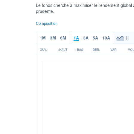
Le fonds cherche à maximiser le rendement global a
prudente.
Composition
1M
3M
6M
1A
3A
5A
10A
OUV.
+HAUT
+BAS
DER.
VAR.
VOL