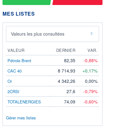
MES LISTES
Valeurs les plus consultées
VALEUR
DERNIER
VAR.
82,35
-0,88%
Pétrole Brent
8 714,93
+0,17%
CAC 40
4 342,26
0,00%
Or
27,6
-0,79%
2CRSI
74,09
-0,60%
TOTALENERGIES
Gérer mes listes