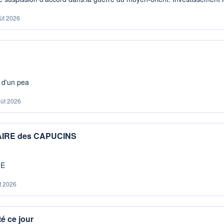
ût 2026
s d'un pea
oût 2026
IAIRE des CAPUCINS
ME
t 2026
é ce jour