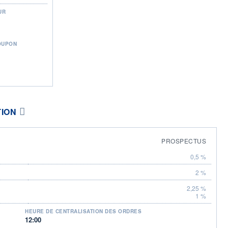
UR
OUPON
TION
PROSPECTUS
0,5 %
2 %
2,25 %
1 %
HEURE DE CENTRALISATION DES ORDRES
12:00