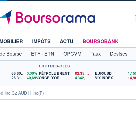
MOBILIER
IMPÔTS
ACTU
BOURSOBANK
 de Bourse
ETF - ETN
OPCVM
Taux
Devises
CHIFFRES-CLÉS
65 606,71
0,00%
PÉTROLE BRENT
82,35
$US
EUR/USD
26 319,45
+0,69%
ONCE D'OR
4 342,26
$US
VIX INDEX
14,9
ed Inc C2 AUD H Inc(F)