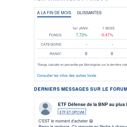
A LA FIN DE MOIS
GLISSANTES
1er JANV.
1 MOIS
7,72%
-0,47%
FONDS
-
-
CATEGORIE
0
0
RANG*
*Rangs calculés en percentile par Morningstar sur la dernière val
Consulter les infos des autres fonds
DERNIERS MESSAGES SUR LE FORUM
ETF Défense de la BNP au plus
ETF ET OPCVM
C'EST le moment d'acheter 😄​
Perso je renforce. Çà remonte en flèche à chaque