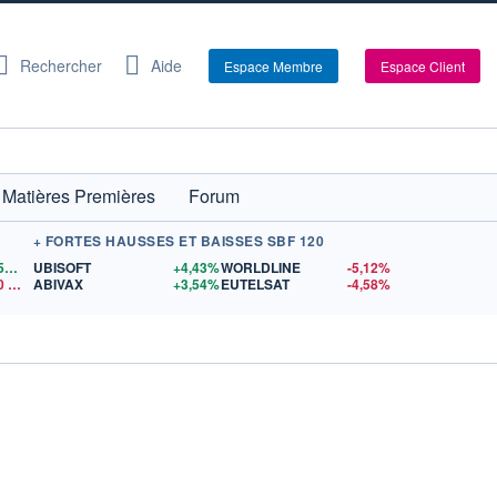
Rechercher
Aide
Espace Membre
Espace Client
Matières Premières
Forum
+ FORTES HAUSSES ET BAISSES SBF 120
1,1559
$US
UBISOFT
+4,43%
WORLDLINE
-5,12%
0
$US
ABIVAX
+3,54%
EUTELSAT
-4,58%