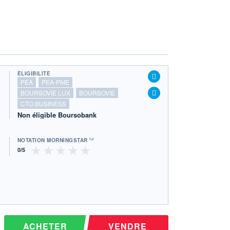
ÉLIGIBILITÉ
PEA
PEA-PME
BOURSOVIE LUX
BOURSOVIE
CTO BUSINESS
Non éligible Boursobank
NOTATION MORNINGSTAR ⁽¹⁾
ACHETER
VENDRE