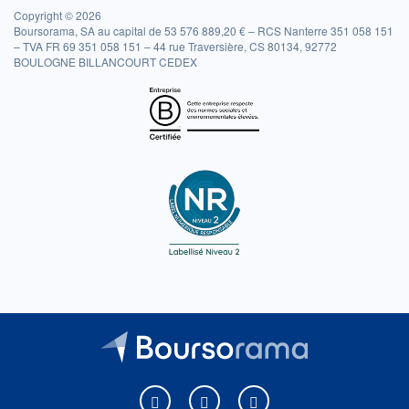
Copyright © 2026
Boursorama, SA au capital de 53 576 889,20 € – RCS Nanterre 351 058 151
– TVA FR 69 351 058 151 – 44 rue Traversière, CS 80134, 92772
BOULOGNE BILLANCOURT CEDEX
Boursorama sur Facebook
Boursorama sur X
Boursorama sur Youtu