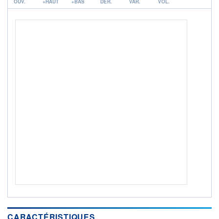
OUV.
+HAUT
+BAS
DER.
VAR.
VOL.
ACTIF NET (EUR)
1 000M / 31.07.26
NOTATION MORNINGSTAR ⁽¹⁾
RISQUE DU FONDS (SRI)
3
/7
+ PORTEFEUILLE
+ LISTE
CARACTÉRISTIQUES