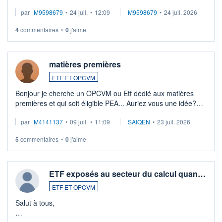
EUR (LU0546913194), que je souhaite vendre. Lorsque je
par
M9598679
•
24 juil.
•
12:09
M9598679
•
24 juil. 2026
veux procéder à la vente, on me signale ...
4
commentaires
•
0
j'aime
matières premières
ETF ET OPCVM
Bonjour je cherche un OPCVM ou Etf dédié aux matières
premières et qui soit éligible PEA... Auriez vous une idée?
Merci de vos conseils
par
M4141137
•
09 juil.
•
11:09
SAIQEN
•
23 juil. 2026
5
commentaires
•
0
j'aime
ETF exposés au secteur du calcul quan…
ETF ET OPCVM
Salut à tous,