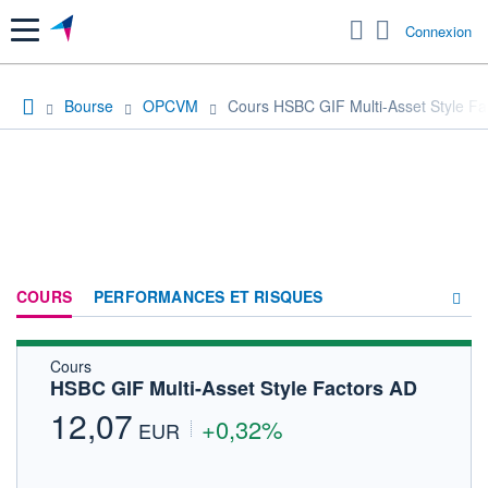
Menu
Connexion
Bourse
OPCVM
Cours HSBC GIF Multi-Asset Style Fa
COURS
PERFORMANCES ET RISQUES
Cours
COMPOSITION
HSBC GIF Multi-Asset Style Factors AD
ACTUALITÉS
12,07
+0,32%
EUR
FORUM
HISTORIQUE