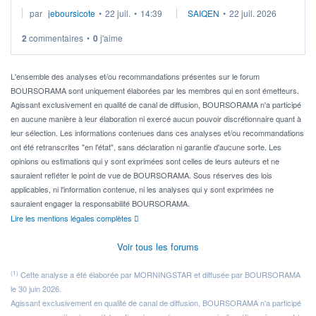
Je cherche à investir sur le secteur du calcul quantique, mais
par
jeboursicote
•
22 juil.
•
14:39
SAIQEN
•
22 juil. 2026
via un ETF plutôt que des actions individuelles.
2
commentaires
•
0
j'aime
Idéalement, je voudrais qu'il soit éligible au PEA.
Pour l' ...
L'ensemble des analyses et/ou recommandations présentes sur le forum
BOURSORAMA sont uniquement élaborées par les membres qui en sont émetteurs.
Agissant exclusivement en qualité de canal de diffusion, BOURSORAMA n'a participé
en aucune manière à leur élaboration ni exercé aucun pouvoir discrétionnaire quant à
leur sélection. Les informations contenues dans ces analyses et/ou recommandations
ont été retranscrites "en l'état", sans déclaration ni garantie d'aucune sorte. Les
opinions ou estimations qui y sont exprimées sont celles de leurs auteurs et ne
sauraient refléter le point de vue de BOURSORAMA. Sous réserves des lois
applicables, ni l'information contenue, ni les analyses qui y sont exprimées ne
sauraient engager la responsabilité BOURSORAMA.
Lire les mentions légales complètes
Voir tous les forums
(1)
Cette analyse a été élaborée par MORNINGSTAR et diffusée par BOURSORAMA
le 30 juin 2026.
Agissant exclusivement en qualité de canal de diffusion, BOURSORAMA n'a participé