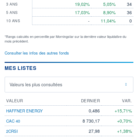
19,02%
5,05%
34
3 ANS
17,03%
8,90%
36
5 ANS
-
11,04%
0
10 ANS
*Rangs calculés en percentile par Morningstar sur la dernière valeur liquidative du
mois précédent.
Consulter les infos des autres fonds
MES LISTES
Valeurs les plus consultées
VALEUR
DERNIER
VAR.
0,486
+15,71%
HAFFNER ENERGY
8 730,17
+0,70%
CAC 40
27,98
+1,38%
2CRSI