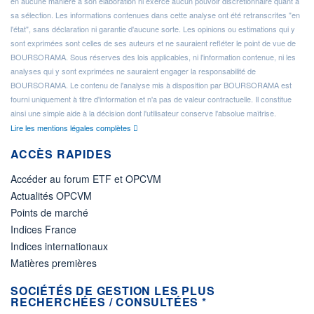
en aucune manière à son élaboration ni exercé aucun pouvoir discrétionnaire quant à
sa sélection. Les informations contenues dans cette analyse ont été retranscrites "en
l'état", sans déclaration ni garantie d'aucune sorte. Les opinions ou estimations qui y
sont exprimées sont celles de ses auteurs et ne sauraient refléter le point de vue de
BOURSORAMA. Sous réserves des lois applicables, ni l'information contenue, ni les
analyses qui y sont exprimées ne sauraient engager la responsabilité de
BOURSORAMA. Le contenu de l'analyse mis à disposition par BOURSORAMA est
fourni uniquement à titre d'information et n'a pas de valeur contractuelle. Il constitue
ainsi une simple aide à la décision dont l'utilisateur conserve l'absolue maîtrise.
Lire les mentions légales complètes
ACCÈS RAPIDES
Accéder au forum ETF et OPCVM
Actualités OPCVM
Points de marché
Indices France
Indices internationaux
Matières premières
SOCIÉTÉS DE GESTION LES PLUS
RECHERCHÉES / CONSULTÉES *