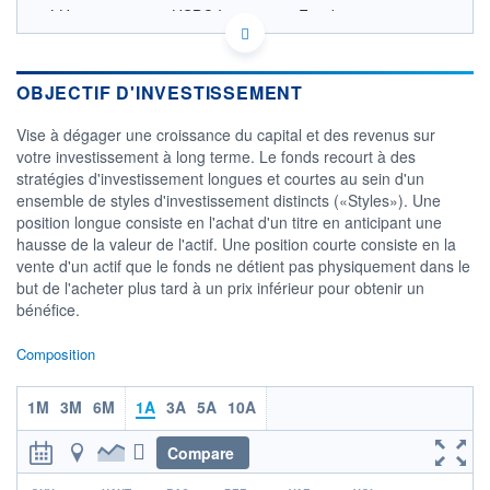
LU1529682053 - HSBC Investment Funds
(Luxembourg) S.A.
OPCVM DERNIER COURS CONNU AU 04/08/2026
Consulter le prospectus / DIC
OBJECTIF D'INVESTISSEMENT
12,5
Vise à dégager une croissance du capital et des revenus sur
votre investissement à long terme. Le fonds recourt à des
12,0
stratégies d'investissement longues et courtes au sein d'un
11,5
ensemble de styles d'investissement distincts («Styles»). Une
11,0
position longue consiste en l'achat d'un titre en anticipant une
10,5
hausse de la valeur de l'actif. Une position courte consiste en la
02/12
02/04
vente d'un actif que le fonds ne détient pas physiquement dans le
but de l'acheter plus tard à un prix inférieur pour obtenir un
CATÉGORIE MORNINGSTAR
bénéfice.
Alt - Multistratégies
Composition
FONDS PARTENAIRES
TARIFS PRIVILÉGIÉS
0%
1M
3M
6M
1A
3A
5A
10A
ÉLIGIBILITÉ
PEA
PEA-PME
BOURSOVIE LUX
BOURSOVIE
Compare
CTO BUSINESS
Non éligible Boursobank
r