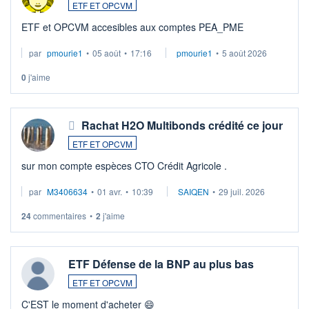
ETF ET OPCVM
ETF et OPCVM accesibles aux comptes PEA_PME
par
pmourie1
•
05 août
•
17:16
pmourie1
•
5 août 2026
0
j'aime
Rachat H2O Multibonds crédité ce jour
ETF ET OPCVM
sur mon compte espèces CTO Crédit Agricole .
par
M3406634
•
01 avr.
•
10:39
SAIQEN
•
29 juil. 2026
24
commentaires
•
2
j'aime
ETF Défense de la BNP au plus bas
ETF ET OPCVM
C'EST le moment d'acheter 😄​