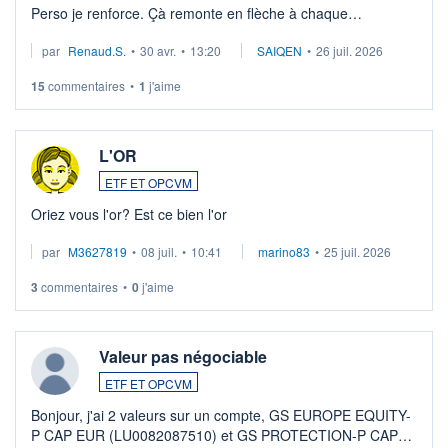
Perso je renforce. Çà remonte en flèche à chaque
suspission d'accord dans.la guerre du moyen-orient.
par
Renaud.S.
•
30 avr.
•
13:20
SAIQEN
•
26 juil. 2026
Investissement long terme tip top pour sa retraite.
LU3 ...
15
commentaires
•
1
j'aime
L'OR
ETF ET OPCVM
Oriez vous l'or? Est ce bien l'or
par
M3627819
•
08 juil.
•
10:41
marino83
•
25 juil. 2026
3
commentaires
•
0
j'aime
Valeur pas négociable
ETF ET OPCVM
Bonjour, j'ai 2 valeurs sur un compte, GS EUROPE EQUITY-
P CAP EUR (LU0082087510) et GS PROTECTION-P CAP