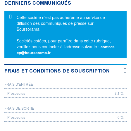
DERNIERS COMMUNIQUÉS
Message d'information
Cette société n'est pas adhérente au service de
diffusion des communiqués de presse sur
Boursorama.
Sociétés cotées, pour paraître dans cette rubrique,
veuillez nous contacter à l'adresse suivante :
contact-
cp@boursorama.fr
FRAIS ET CONDITIONS DE SOUSCRIPTION
FRAIS D'ENTRÉE
PROSPECTUS
3,1 %
FRAIS DE SORTIE
0 %