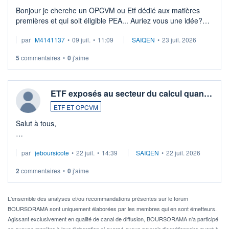
Bonjour je cherche un OPCVM ou Etf dédié aux matières
premières et qui soit éligible PEA... Auriez vous une idée?
Merci de vos conseils
par
M4141137
•
09 juil.
•
11:09
SAIQEN
•
23 juil. 2026
5
commentaires
•
0
j'aime
ETF exposés au secteur du calcul quan…
ETF ET OPCVM
Salut à tous,
Je cherche à investir sur le secteur du calcul quantique, mais
par
jeboursicote
•
22 juil.
•
14:39
SAIQEN
•
22 juil. 2026
via un ETF plutôt que des actions individuelles.
2
commentaires
•
0
j'aime
Idéalement, je voudrais qu'il soit éligible au PEA.
Pour l' ...
L'ensemble des analyses et/ou recommandations présentes sur le forum
BOURSORAMA sont uniquement élaborées par les membres qui en sont émetteurs.
Agissant exclusivement en qualité de canal de diffusion, BOURSORAMA n'a participé