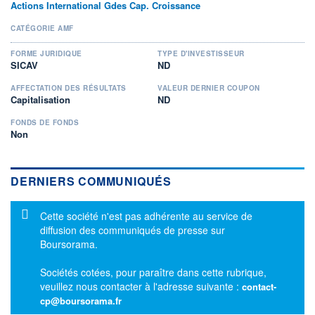
Actions International Gdes Cap. Croissance
CATÉGORIE AMF
FORME JURIDIQUE
TYPE D'INVESTISSEUR
SICAV
ND
AFFECTATION DES RÉSULTATS
VALEUR DERNIER COUPON
Capitalisation
ND
FONDS DE FONDS
Non
DERNIERS COMMUNIQUÉS
Message d'information
Cette société n'est pas adhérente au service de
diffusion des communiqués de presse sur
Boursorama.
Sociétés cotées, pour paraître dans cette rubrique,
veuillez nous contacter à l'adresse suivante :
contact-
cp@boursorama.fr