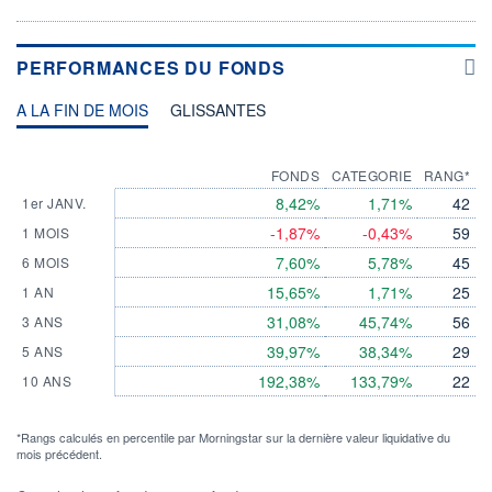
PERFORMANCES DU FONDS
A LA FIN DE MOIS
GLISSANTES
FONDS
CATEGORIE
RANG*
8,42%
1,71%
42
1er JANV.
-1,87%
-0,43%
59
1 MOIS
7,60%
5,78%
45
6 MOIS
15,65%
1,71%
25
1 AN
31,08%
45,74%
56
3 ANS
39,97%
38,34%
29
5 ANS
192,38%
133,79%
22
10 ANS
*Rangs calculés en percentile par Morningstar sur la dernière valeur liquidative du
mois précédent.