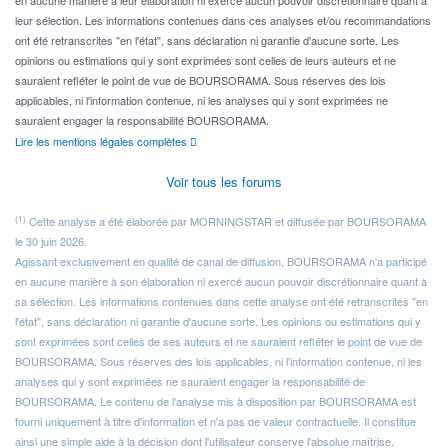
en aucune manière à leur élaboration ni exercé aucun pouvoir discrétionnaire quant à
leur sélection. Les informations contenues dans ces analyses et/ou recommandations
ont été retranscrites "en l'état", sans déclaration ni garantie d'aucune sorte. Les
opinions ou estimations qui y sont exprimées sont celles de leurs auteurs et ne
sauraient refléter le point de vue de BOURSORAMA. Sous réserves des lois
applicables, ni l'information contenue, ni les analyses qui y sont exprimées ne
sauraient engager la responsabilité BOURSORAMA.
Lire les mentions légales complètes
Voir tous les forums
(1)
Cette analyse a été élaborée par MORNINGSTAR et diffusée par BOURSORAMA
le 30 juin 2026.
Agissant exclusivement en qualité de canal de diffusion, BOURSORAMA n'a participé
en aucune manière à son élaboration ni exercé aucun pouvoir discrétionnaire quant à
sa sélection. Les informations contenues dans cette analyse ont été retranscrites "en
l'état", sans déclaration ni garantie d'aucune sorte. Les opinions ou estimations qui y
sont exprimées sont celles de ses auteurs et ne sauraient refléter le point de vue de
BOURSORAMA. Sous réserves des lois applicables, ni l'information contenue, ni les
analyses qui y sont exprimées ne sauraient engager la responsabilité de
BOURSORAMA. Le contenu de l'analyse mis à disposition par BOURSORAMA est
fourni uniquement à titre d'information et n'a pas de valeur contractuelle. Il constitue
ainsi une simple aide à la décision dont l'utilisateur conserve l'absolue maîtrise.