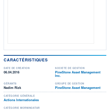
ACTIF NET (EUR)
209M / 31.07.26
NOTATION MORNINGSTAR ⁽¹⁾
RISQUE DU FONDS (SRI)
4
/7
+ PORTEFEUILLE
+ LISTE
CARACTÉRISTIQUES
DATE DE CRÉATION
SOCIÉTÉ DE GESTION
06.04.2016
PineStone Asset Management
Inc.
GÉRANTS
GROUPE DE GESTION
Nadim Rizk
PineStone Asset Management
CATÉGORIE GÉNÉRALE
Actions Internationales
CATÉGORIE MORNINGSTAR