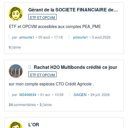
Gérant de la SOCIETE FINANCIAIRE de…
ETF ET OPCVM
ETF et OPCVM accesibles aux comptes PEA_PME
par
pmourie1
•
05 août
•
17:16
pmourie1
•
5 août 2026
0
j'aime
Rachat H2O Multibonds crédité ce jour
ETF ET OPCVM
sur mon compte espèces CTO Crédit Agricole .
par
M3406634
•
01 avr.
•
10:39
SAIQEN
•
29 juil. 2026
24
commentaires
•
2
j'aime
L'OR