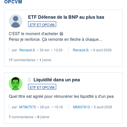
OPCVM
ETF Défense de la BNP au plus bas
ETF ET OPCVM
C'EST le moment d'acheter 😄​
Perso je renforce. Çà remonte en flèche à chaque
suspission d'accord dans.la guerre du moyen-orient.
par
Renaud.S.
•
30 avr.
•
13:20
Renaud.S.
•
6 août 2026
Investissement long terme tip top pour sa retraite.
LU3 ...
17
commentaires
•
1
j'aime
Liquidité dans un pea
ETF ET OPCVM
Quel titre est agréé pour rémunérer les liquidité s d'un pea
par
M7967572
•
28 juil.
•
15:16
M5637613
•
5 août 2026
7
commentaires
•
0
j'aime