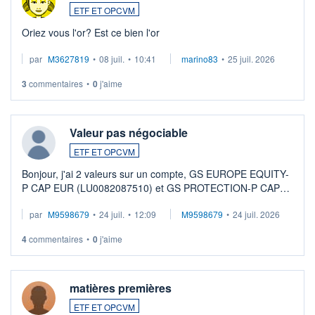
ETF ET OPCVM
Oriez vous l'or? Est ce bien l'or
par
M3627819
•
08 juil.
•
10:41
marino83
•
25 juil. 2026
3
commentaires
•
0
j'aime
Valeur pas négociable
ETF ET OPCVM
Bonjour, j'ai 2 valeurs sur un compte, GS EUROPE EQUITY-
P CAP EUR (LU0082087510) et GS PROTECTION-P CAP
EUR (LU0546913194), que je souhaite vendre. Lorsque je
par
M9598679
•
24 juil.
•
12:09
M9598679
•
24 juil. 2026
veux procéder à la vente, on me signale ...
4
commentaires
•
0
j'aime
matières premières
ETF ET OPCVM