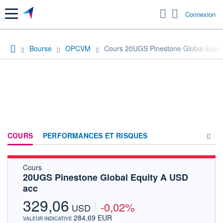
Menu
Connexion
Bourse
OPCVM
Cours 20UGS Pinestone Global Equit
COURS
PERFORMANCES ET RISQUES
Cours
COMPOSITION
20UGS Pinestone Global Equity A USD
acc
ACTUALITÉS
329,06
-0,02%
FORUM
USD
284,69 EUR
VALEUR INDICATIVE
HISTORIQUE