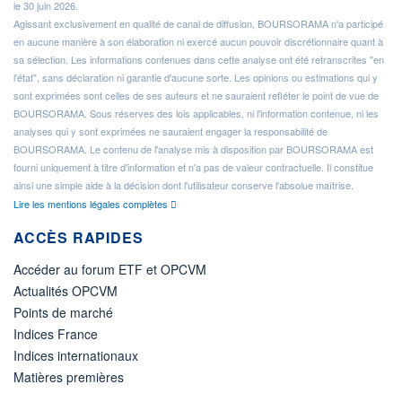
le 30 juin 2026.
Agissant exclusivement en qualité de canal de diffusion, BOURSORAMA n'a participé
en aucune manière à son élaboration ni exercé aucun pouvoir discrétionnaire quant à
sa sélection. Les informations contenues dans cette analyse ont été retranscrites "en
l'état", sans déclaration ni garantie d'aucune sorte. Les opinions ou estimations qui y
sont exprimées sont celles de ses auteurs et ne sauraient refléter le point de vue de
BOURSORAMA. Sous réserves des lois applicables, ni l'information contenue, ni les
analyses qui y sont exprimées ne sauraient engager la responsabilité de
BOURSORAMA. Le contenu de l'analyse mis à disposition par BOURSORAMA est
fourni uniquement à titre d'information et n'a pas de valeur contractuelle. Il constitue
ainsi une simple aide à la décision dont l'utilisateur conserve l'absolue maîtrise.
Lire les mentions légales complètes
ACCÈS RAPIDES
Accéder au forum ETF et OPCVM
Actualités OPCVM
Points de marché
Indices France
Indices internationaux
Matières premières