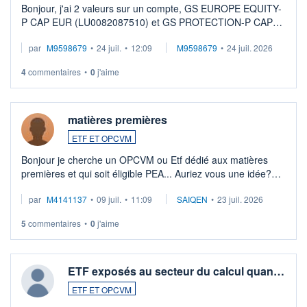
Bonjour, j'ai 2 valeurs sur un compte, GS EUROPE EQUITY-
P CAP EUR (LU0082087510) et GS PROTECTION-P CAP
EUR (LU0546913194), que je souhaite vendre. Lorsque je
par
M9598679
•
24 juil.
•
12:09
M9598679
•
24 juil. 2026
veux procéder à la vente, on me signale ...
4
commentaires
•
0
j'aime
matières premières
ETF ET OPCVM
Bonjour je cherche un OPCVM ou Etf dédié aux matières
premières et qui soit éligible PEA... Auriez vous une idée?
Merci de vos conseils
par
M4141137
•
09 juil.
•
11:09
SAIQEN
•
23 juil. 2026
5
commentaires
•
0
j'aime
ETF exposés au secteur du calcul quan…
ETF ET OPCVM