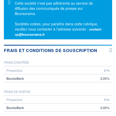
Message d'information
Cette société n'est pas adhérente au service de
diffusion des communiqués de presse sur
Boursorama.
Sociétés cotées, pour paraître dans cette rubrique,
veuillez nous contacter à l'adresse suivante :
contact-
cp@boursorama.fr
FRAIS ET CONDITIONS DE SOUSCRIPTION
FRAIS D'ENTRÉE
PROSPECTUS
BOURSOBANK
2 %
2,00%
FRAIS DE SORTIE
0 %
0,00%