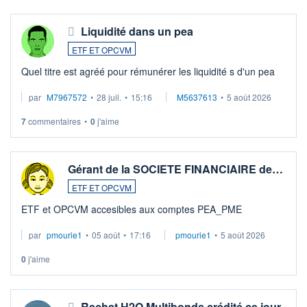
Liquidité dans un pea
ETF ET OPCVM
Quel titre est agréé pour rémunérer les liquidité s d'un pea
par
M7967572
•
28 juil.
•
15:16
M5637613
•
5 août 2026
7
commentaires
•
0
j'aime
Gérant de la SOCIETE FINANCIAIRE de…
ETF ET OPCVM
ETF et OPCVM accesibles aux comptes PEA_PME
par
pmourie1
•
05 août
•
17:16
pmourie1
•
5 août 2026
0
j'aime
Rachat H2O Multibonds crédité ce jour