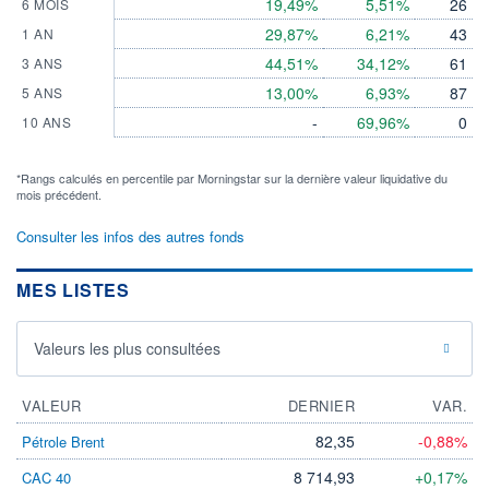
19,49%
5,51%
26
6 MOIS
29,87%
6,21%
43
1 AN
44,51%
34,12%
61
3 ANS
13,00%
6,93%
87
5 ANS
-
69,96%
0
10 ANS
*Rangs calculés en percentile par Morningstar sur la dernière valeur liquidative du
mois précédent.
Consulter les infos des autres fonds
MES LISTES
Valeurs les plus consultées
VALEUR
DERNIER
VAR.
82,35
-0,88%
Pétrole Brent
8 714,93
+0,17%
CAC 40