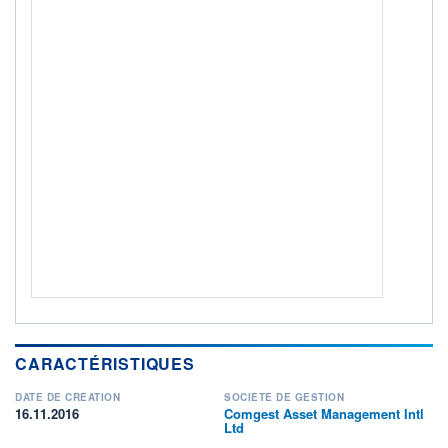
ACTIF NET (EUR)
720M / 31.07.26
NOTATION MORNINGSTAR ⁽¹⁾
RISQUE DU FONDS (SRI)
4
/7
+ PORTEFEUILLE
+ LISTE
CARACTÉRISTIQUES
DATE DE CRÉATION
SOCIÉTÉ DE GESTION
16.11.2016
Comgest Asset Management Intl
Ltd