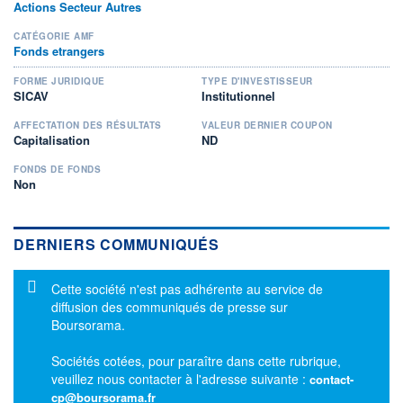
Actions Secteur Autres
CATÉGORIE AMF
Fonds etrangers
FORME JURIDIQUE
TYPE D'INVESTISSEUR
SICAV
Institutionnel
AFFECTATION DES RÉSULTATS
VALEUR DERNIER COUPON
Capitalisation
ND
FONDS DE FONDS
Non
DERNIERS COMMUNIQUÉS
Message d'information
Cette société n'est pas adhérente au service de
diffusion des communiqués de presse sur
Boursorama.
Sociétés cotées, pour paraître dans cette rubrique,
veuillez nous contacter à l'adresse suivante :
contact-
cp@boursorama.fr