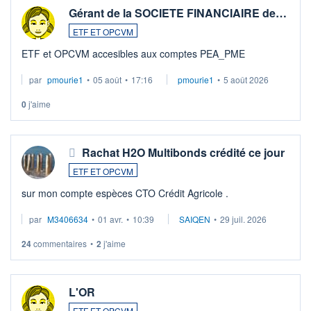
Gérant de la SOCIETE FINANCIAIRE de…
ETF ET OPCVM
ETF et OPCVM accesibles aux comptes PEA_PME
par
pmourie1
•
05 août
•
17:16
pmourie1
•
5 août 2026
0
j'aime
Rachat H2O Multibonds crédité ce jour
ETF ET OPCVM
sur mon compte espèces CTO Crédit Agricole .
par
M3406634
•
01 avr.
•
10:39
SAIQEN
•
29 juil. 2026
24
commentaires
•
2
j'aime
L'OR
ETF ET OPCVM