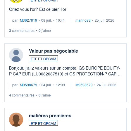
Oriez vous l'or? Est ce bien l'or
par
M3627819
•
08 juil.
•
10:41
marino83
•
25 juil. 2026
3
commentaires
•
0
j'aime
Valeur pas négociable
ETF ET OPCVM
Bonjour, j'ai 2 valeurs sur un compte, GS EUROPE EQUITY-
P CAP EUR (LU0082087510) et GS PROTECTION-P CAP
EUR (LU0546913194), que je souhaite vendre. Lorsque je
par
M9598679
•
24 juil.
•
12:09
M9598679
•
24 juil. 2026
veux procéder à la vente, on me signale ...
4
commentaires
•
0
j'aime
matières premières
ETF ET OPCVM