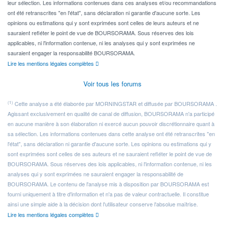
leur sélection. Les informations contenues dans ces analyses et/ou recommandations
ont été retranscrites "en l'état", sans déclaration ni garantie d'aucune sorte. Les
opinions ou estimations qui y sont exprimées sont celles de leurs auteurs et ne
sauraient refléter le point de vue de BOURSORAMA. Sous réserves des lois
applicables, ni l'information contenue, ni les analyses qui y sont exprimées ne
sauraient engager la responsabilité BOURSORAMA.
Lire les mentions légales complètes
Voir tous les forums
(1)
Cette analyse a été élaborée par MORNINGSTAR et diffusée par BOURSORAMA .
Agissant exclusivement en qualité de canal de diffusion, BOURSORAMA n'a participé
en aucune manière à son élaboration ni exercé aucun pouvoir discrétionnaire quant à
sa sélection. Les informations contenues dans cette analyse ont été retranscrites "en
l'état", sans déclaration ni garantie d'aucune sorte. Les opinions ou estimations qui y
sont exprimées sont celles de ses auteurs et ne sauraient refléter le point de vue de
BOURSORAMA. Sous réserves des lois applicables, ni l'information contenue, ni les
analyses qui y sont exprimées ne sauraient engager la responsabilité de
BOURSORAMA. Le contenu de l'analyse mis à disposition par BOURSORAMA est
fourni uniquement à titre d'information et n'a pas de valeur contractuelle. Il constitue
ainsi une simple aide à la décision dont l'utilisateur conserve l'absolue maîtrise.
Lire les mentions légales complètes