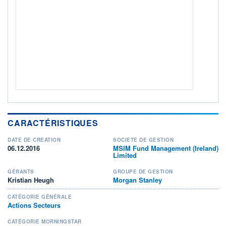
ACTIF NET (EUR)
13 061M / 30.06.25
NOTATION MORNINGSTAR ⁽¹⁾
RISQUE DU FONDS (SRI)
5
/7
+ PORTEFEUILLE
+ LISTE
CARACTÉRISTIQUES
DATE DE CRÉATION
SOCIÉTÉ DE GESTION
06.12.2016
MSIM Fund Management (Ireland)
Limited
GÉRANTS
GROUPE DE GESTION
Kristian Heugh
Morgan Stanley
CATÉGORIE GÉNÉRALE
Actions Secteurs
CATÉGORIE MORNINGSTAR