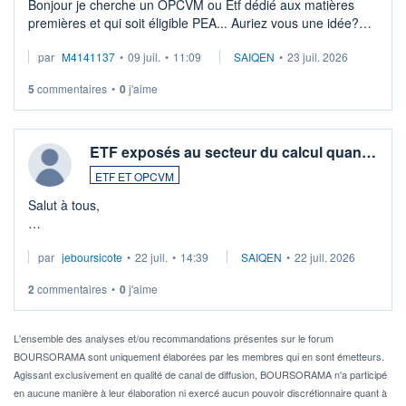
Bonjour je cherche un OPCVM ou Etf dédié aux matières
premières et qui soit éligible PEA... Auriez vous une idée?
Merci de vos conseils
par
M4141137
•
09 juil.
•
11:09
SAIQEN
•
23 juil. 2026
5
commentaires
•
0
j'aime
ETF exposés au secteur du calcul quan…
ETF ET OPCVM
Salut à tous,
Je cherche à investir sur le secteur du calcul quantique, mais
par
jeboursicote
•
22 juil.
•
14:39
SAIQEN
•
22 juil. 2026
via un ETF plutôt que des actions individuelles.
2
commentaires
•
0
j'aime
Idéalement, je voudrais qu'il soit éligible au PEA.
Pour l' ...
L'ensemble des analyses et/ou recommandations présentes sur le forum
BOURSORAMA sont uniquement élaborées par les membres qui en sont émetteurs.
Agissant exclusivement en qualité de canal de diffusion, BOURSORAMA n'a participé
en aucune manière à leur élaboration ni exercé aucun pouvoir discrétionnaire quant à