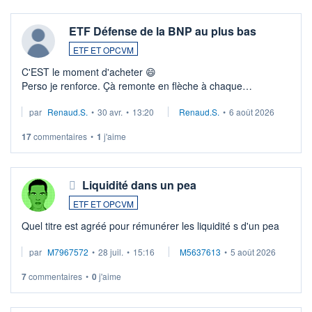
ETF Défense de la BNP au plus bas
ETF ET OPCVM
C'EST le moment d'acheter 😄​
Perso je renforce. Çà remonte en flèche à chaque
suspission d'accord dans.la guerre du moyen-orient.
par
Renaud.S.
•
30 avr.
•
13:20
Renaud.S.
•
6 août 2026
Investissement long terme tip top pour sa retraite.
LU3 ...
17
commentaires
•
1
j'aime
Liquidité dans un pea
ETF ET OPCVM
Quel titre est agréé pour rémunérer les liquidité s d'un pea
par
M7967572
•
28 juil.
•
15:16
M5637613
•
5 août 2026
7
commentaires
•
0
j'aime