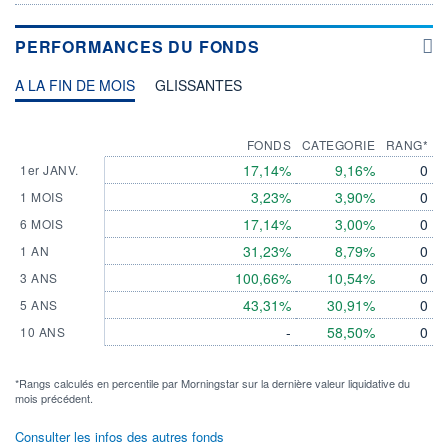
PERFORMANCES DU FONDS
A LA FIN DE MOIS
GLISSANTES
FONDS
CATEGORIE
RANG*
17,14%
9,16%
0
1er JANV.
3,23%
3,90%
0
1 MOIS
17,14%
3,00%
0
6 MOIS
31,23%
8,79%
0
1 AN
100,66%
10,54%
0
3 ANS
43,31%
30,91%
0
5 ANS
-
58,50%
0
10 ANS
*Rangs calculés en percentile par Morningstar sur la dernière valeur liquidative du
mois précédent.
Consulter les infos des autres fonds