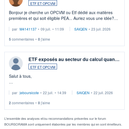
ETF ET OPCVM
Bonjour je cherche un OPCVM ou Etf dédié aux matières
premières et qui soit éligible PEA... Auriez vous une idée?
Merci de vos conseils
par
M4141137
•
09 juil.
•
11:09
SAIQEN
•
23 juil. 2026
5
commentaires
•
0
j'aime
ETF exposés au secteur du calcul quan…
ETF ET OPCVM
Salut à tous,
Je cherche à investir sur le secteur du calcul quantique, mais
par
jeboursicote
•
22 juil.
•
14:39
SAIQEN
•
22 juil. 2026
via un ETF plutôt que des actions individuelles.
2
commentaires
•
0
j'aime
Idéalement, je voudrais qu'il soit éligible au PEA.
Pour l' ...
L'ensemble des analyses et/ou recommandations présentes sur le forum
BOURSORAMA sont uniquement élaborées par les membres qui en sont émetteurs.