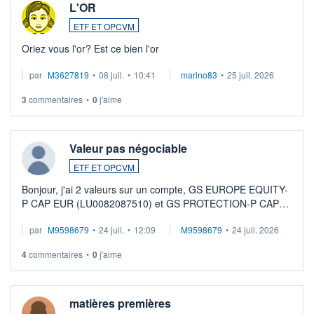
L'OR
ETF ET OPCVM
Oriez vous l'or? Est ce bien l'or
par
M3627819
•
08 juil.
•
10:41
marino83
•
25 juil. 2026
3
commentaires
•
0
j'aime
Valeur pas négociable
ETF ET OPCVM
Bonjour, j'ai 2 valeurs sur un compte, GS EUROPE EQUITY-
P CAP EUR (LU0082087510) et GS PROTECTION-P CAP
EUR (LU0546913194), que je souhaite vendre. Lorsque je
par
M9598679
•
24 juil.
•
12:09
M9598679
•
24 juil. 2026
veux procéder à la vente, on me signale ...
4
commentaires
•
0
j'aime
matières premières