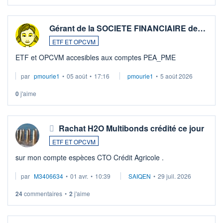
Gérant de la SOCIETE FINANCIAIRE de…
ETF ET OPCVM
ETF et OPCVM accesibles aux comptes PEA_PME
par
pmourie1
•
05 août
•
17:16
pmourie1
•
5 août 2026
0
j'aime
Rachat H2O Multibonds crédité ce jour
ETF ET OPCVM
sur mon compte espèces CTO Crédit Agricole .
par
M3406634
•
01 avr.
•
10:39
SAIQEN
•
29 juil. 2026
24
commentaires
•
2
j'aime