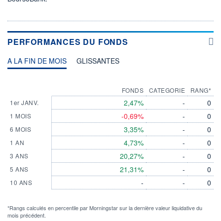
PERFORMANCES DU FONDS
A LA FIN DE MOIS
GLISSANTES
FONDS
CATEGORIE
RANG*
2,47%
-
0
1er JANV.
-0,69%
-
0
1 MOIS
3,35%
-
0
6 MOIS
4,73%
-
0
1 AN
20,27%
-
0
3 ANS
21,31%
-
0
5 ANS
-
-
0
10 ANS
*Rangs calculés en percentile par Morningstar sur la dernière valeur liquidative du
mois précédent.