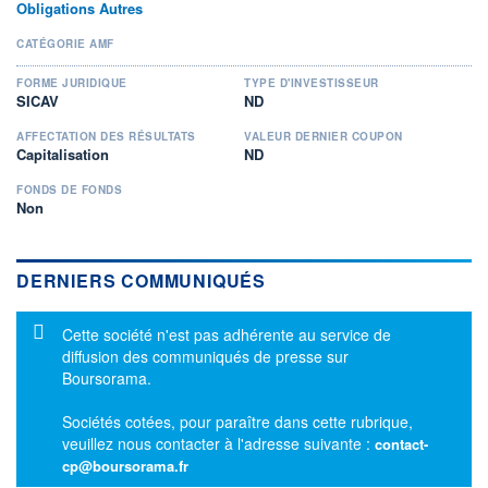
Obligations Autres
CATÉGORIE AMF
FORME JURIDIQUE
TYPE D'INVESTISSEUR
SICAV
ND
AFFECTATION DES RÉSULTATS
VALEUR DERNIER COUPON
Capitalisation
ND
FONDS DE FONDS
Non
DERNIERS COMMUNIQUÉS
Message d'information
Cette société n'est pas adhérente au service de
diffusion des communiqués de presse sur
Boursorama.
Sociétés cotées, pour paraître dans cette rubrique,
veuillez nous contacter à l'adresse suivante :
contact-
cp@boursorama.fr