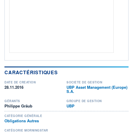
ACTIF NET (EUR)
63M / 31.07.26
NOTATION MORNINGSTAR ⁽¹⁾
RISQUE DU FONDS (SRI)
3
/7
+ PORTEFEUILLE
+ LISTE
CARACTÉRISTIQUES
DATE DE CRÉATION
SOCIÉTÉ DE GESTION
28.11.2016
UBP Asset Management (Europe)
S.A.
GÉRANTS
GROUPE DE GESTION
Philippe Gräub
UBP
CATÉGORIE GÉNÉRALE
Obligations Autres
CATÉGORIE MORNINGSTAR