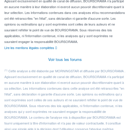
Agissant exclusivement en qualité de canal de diffusion, BOURSORAMA n'a participé
en aucune manière à leur élaboration ni exercé aucun pouvoir discrétionnaire quant à
leur sélection. Les informations contenues dans ces analyses et/ou recommandations
ont été retranscrites "en l'état", sans déclaration ni garantie d'aucune sorte. Les
opinions ou estimations qui y sont exprimées sont celles de leurs auteurs et ne
sauraient refléter le point de vue de BOURSORAMA. Sous réserves des lois
applicables, ni l'information contenue, ni les analyses qui y sont exprimées ne
sauraient engager la responsabilité BOURSORAMA.
Lire les mentions légales complètes
Voir tous les forums
(1)
Cette analyse a été élaborée par MORNINGSTAR et diffusée par BOURSORAMA .
Agissant exclusivement en qualité de canal de diffusion, BOURSORAMA n'a participé
en aucune manière à son élaboration ni exercé aucun pouvoir discrétionnaire quant à
sa sélection. Les informations contenues dans cette analyse ont été retranscrites "en
l'état", sans déclaration ni garantie d'aucune sorte. Les opinions ou estimations qui y
sont exprimées sont celles de ses auteurs et ne sauraient refléter le point de vue de
BOURSORAMA. Sous réserves des lois applicables, ni l'information contenue, ni les
analyses qui y sont exprimées ne sauraient engager la responsabilité de
BOURSORAMA. Le contenu de l'analyse mis à disposition par BOURSORAMA est
fourni uniquement à titre d'information et n'a pas de valeur contractuelle. Il constitue
ainsi une simple aide à la décision dont l'utilisateur conserve l'absolue maîtrise.