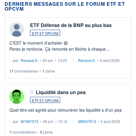
DERNIERS MESSAGES SUR LE FORUM ETF ET
OPCVM
ETF Défense de la BNP au plus bas
ETF ET OPCVM
C'EST le moment d'acheter 😄​
Perso je renforce. Çà remonte en flèche à chaque
suspission d'accord dans.la guerre du moyen-orient.
par
Renaud.S.
•
30 avr.
•
13:20
Renaud.S.
•
6 août 2026
Investissement long terme tip top pour sa retraite.
LU3 ...
17
commentaires
•
1
j'aime
Liquidité dans un pea
ETF ET OPCVM
Quel titre est agréé pour rémunérer les liquidité s d'un pea
par
M7967572
•
28 juil.
•
15:16
M5637613
•
5 août 2026
7
commentaires
•
0
j'aime