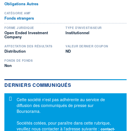
Obligations Autres
CATÉGORIE AMF
Fonds etrangers
FORME JURIDIQUE
TYPE D'INVESTISSEUR
Open Ended Investment
Institutionnel
Company
AFFECTATION DES RÉSULTATS
VALEUR DERNIER COUPON
Distribution
ND
FONDS DE FONDS
Non
DERNIERS COMMUNIQUÉS
Message d'information
Cette société n'est pas adhérente au service de
diffusion des communiqués de presse sur
Boursorama.
Sociétés cotées, pour paraître dans cette rubrique,
veuillez nous contacter à l'adresse suivante :
contact-