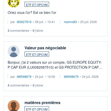
ETF ET OPCVM
Oriez vous l'or? Est ce bien l'or
par
M3627819
•
08 juil.
•
10:41
marino83
•
25 juil. 2026
3
commentaires
•
0
j'aime
Valeur pas négociable
ETF ET OPCVM
Bonjour, j'ai 2 valeurs sur un compte, GS EUROPE EQUITY-
P CAP EUR (LU0082087510) et GS PROTECTION-P CAP
EUR (LU0546913194), que je souhaite vendre. Lorsque je
par
M9598679
•
24 juil.
•
12:09
M9598679
•
24 juil. 2026
veux procéder à la vente, on me signale ...
4
commentaires
•
0
j'aime
matières premières
ETF ET OPCVM