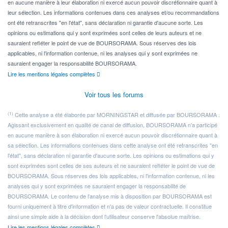
en aucune manière à leur élaboration ni exercé aucun pouvoir discrétionnaire quant à
leur sélection. Les informations contenues dans ces analyses et/ou recommandations
ont été retranscrites "en l'état", sans déclaration ni garantie d'aucune sorte. Les
opinions ou estimations qui y sont exprimées sont celles de leurs auteurs et ne
sauraient refléter le point de vue de BOURSORAMA. Sous réserves des lois
applicables, ni l'information contenue, ni les analyses qui y sont exprimées ne
sauraient engager la responsabilité BOURSORAMA.
Lire les mentions légales complètes
Voir tous les forums
(1)
Cette analyse a été élaborée par MORNINGSTAR et diffusée par BOURSORAMA .
Agissant exclusivement en qualité de canal de diffusion, BOURSORAMA n'a participé
en aucune manière à son élaboration ni exercé aucun pouvoir discrétionnaire quant à
sa sélection. Les informations contenues dans cette analyse ont été retranscrites "en
l'état", sans déclaration ni garantie d'aucune sorte. Les opinions ou estimations qui y
sont exprimées sont celles de ses auteurs et ne sauraient refléter le point de vue de
BOURSORAMA. Sous réserves des lois applicables, ni l'information contenue, ni les
analyses qui y sont exprimées ne sauraient engager la responsabilité de
BOURSORAMA. Le contenu de l'analyse mis à disposition par BOURSORAMA est
fourni uniquement à titre d'information et n'a pas de valeur contractuelle. Il constitue
ainsi une simple aide à la décision dont l'utilisateur conserve l'absolue maîtrise.
Lire les mentions légales complètes