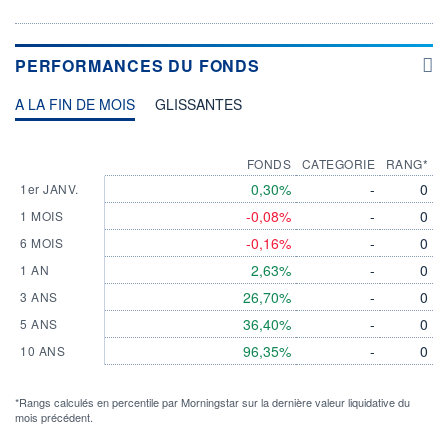
PERFORMANCES DU FONDS
A LA FIN DE MOIS
GLISSANTES
FONDS
CATEGORIE
RANG*
0,30%
-
0
1er JANV.
-0,08%
-
0
1 MOIS
-0,16%
-
0
6 MOIS
2,63%
-
0
1 AN
26,70%
-
0
3 ANS
36,40%
-
0
5 ANS
96,35%
-
0
10 ANS
*Rangs calculés en percentile par Morningstar sur la dernière valeur liquidative du
mois précédent.