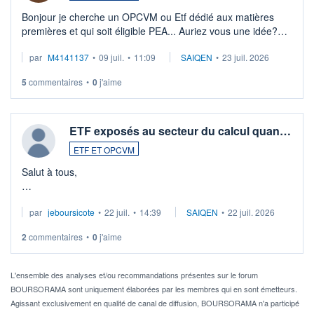
Bonjour je cherche un OPCVM ou Etf dédié aux matières
premières et qui soit éligible PEA... Auriez vous une idée?
Merci de vos conseils
par
M4141137
•
09 juil.
•
11:09
SAIQEN
•
23 juil. 2026
5
commentaires
•
0
j'aime
ETF exposés au secteur du calcul quan…
ETF ET OPCVM
Salut à tous,
Je cherche à investir sur le secteur du calcul quantique, mais
par
jeboursicote
•
22 juil.
•
14:39
SAIQEN
•
22 juil. 2026
via un ETF plutôt que des actions individuelles.
2
commentaires
•
0
j'aime
Idéalement, je voudrais qu'il soit éligible au PEA.
Pour l' ...
L'ensemble des analyses et/ou recommandations présentes sur le forum
BOURSORAMA sont uniquement élaborées par les membres qui en sont émetteurs.
Agissant exclusivement en qualité de canal de diffusion, BOURSORAMA n'a participé