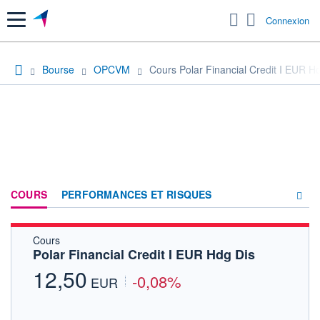
Menu
Connexion
Bourse
OPCVM
Cours Polar Financial Credit I EUR H
COURS
PERFORMANCES ET RISQUES
Cours
COMPOSITION
Polar Financial Credit I EUR Hdg Dis
ACTUALITÉS
12,50
-0,08%
EUR
FORUM
HISTORIQUE