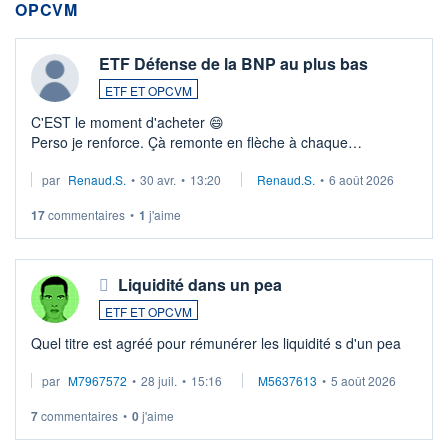
OPCVM
ETF Défense de la BNP au plus bas
ETF ET OPCVM
C'EST le moment d'acheter 😄​
Perso je renforce. Çà remonte en flèche à chaque
suspission d'accord dans.la guerre du moyen-orient.
par
Renaud.S.
•
30 avr.
•
13:20
Renaud.S.
•
6 août 2026
Investissement long terme tip top pour sa retraite.
LU3 ...
17
commentaires
•
1
j'aime
Liquidité dans un pea
ETF ET OPCVM
Quel titre est agréé pour rémunérer les liquidité s d'un pea
par
M7967572
•
28 juil.
•
15:16
M5637613
•
5 août 2026
7
commentaires
•
0
j'aime