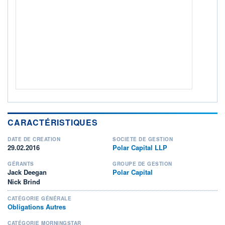
ACTIF NET (EUR)
35M / 31.07.26
NOTATION MORNINGSTAR ⁽¹⁾
RISQUE DU FONDS (SRI)
3
/7
+ PORTEFEUILLE
+ LISTE
CARACTÉRISTIQUES
DATE DE CRÉATION
SOCIÉTÉ DE GESTION
29.02.2016
Polar Capital LLP
GÉRANTS
GROUPE DE GESTION
Jack Deegan
Polar Capital
Nick Brind
CATÉGORIE GÉNÉRALE
Obligations Autres
CATÉGORIE MORNINGSTAR