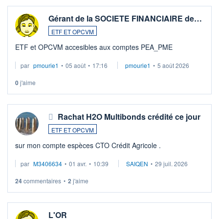
Gérant de la SOCIETE FINANCIAIRE de…
ETF ET OPCVM
ETF et OPCVM accesibles aux comptes PEA_PME
par
pmourie1
•
05 août
•
17:16
pmourie1
•
5 août 2026
0
j'aime
Rachat H2O Multibonds crédité ce jour
ETF ET OPCVM
sur mon compte espèces CTO Crédit Agricole .
par
M3406634
•
01 avr.
•
10:39
SAIQEN
•
29 juil. 2026
24
commentaires
•
2
j'aime
L'OR