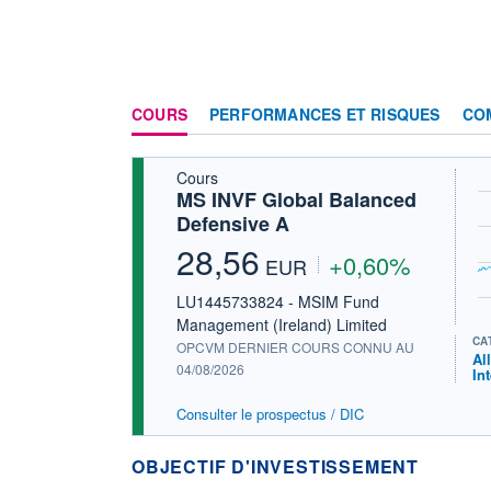
COURS
PERFORMANCES ET RISQUES
CO
Cours
MS INVF Global Balanced
Defensive A
28,56
+0,60%
EUR
LU1445733824 - MSIM Fund
Management (Ireland) Limited
CA
OPCVM DERNIER COURS CONNU AU
Al
04/08/2026
In
Consulter le prospectus / DIC
OBJECTIF D'INVESTISSEMENT