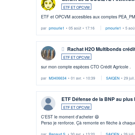
ETF ET OPCVM
ETF et OPCVM accesibles aux comptes PEA_P
par
pmourie1
•
05 août
•
17:16
pmourie1
•
5 aoû
Rachat H2O Multibonds crédit
ETF ET OPCVM
sur mon compte espèces CTO Crédit Agricole .
par
M3406634
•
01 avr.
•
10:39
SAIQEN
•
29 juil
ETF Défense de la BNP au plus
ETF ET OPCVM
C'EST le moment d'acheter 😄​
Perso je renforce. Çà remonte en flèche à chaque
LU3 ...
par
Renaud.S.
•
30 avr.
•
13:20
SAIQEN
•
26 juil