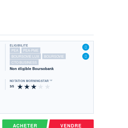
ÉLIGIBILITÉ
PEA
PEA-PME
BOURSOVIE LUX
BOURSOVIE
CTO BUSINESS
Non éligible Boursobank
NOTATION MORNINGSTAR ⁽¹⁾
ACHETER
VENDRE