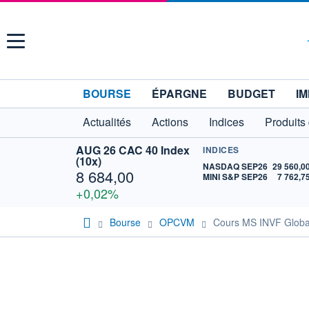
Menu
BOURSE
ÉPARGNE
BUDGET
IM
Actualités
Actions
Indices
Produits
AUG 26 CAC 40 Index
INDICES
(10x)
NASDAQ SEP26
29 560,0
8 684,00
MINI S&P SEP26
7 762,7
+0,02%
Bourse
OPCVM
Cours MS INVF Globa