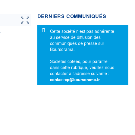
DERNIERS COMMUNIQUÉS
Message d'information
Cette société n'est pas adhérente
.
au service de diffusion des
communiqués de presse sur
Boursorama.
Sociétés cotées, pour paraître
dans cette rubrique, veuillez nous
contacter à l'adresse suivante :
contact-cp@boursorama.fr