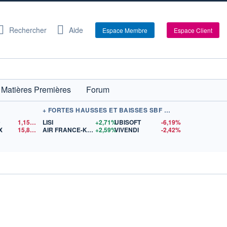
Rechercher
Aide
Espace Membre
Espace Client
Matières Premières
Forum
+ FORTES HAUSSES ET BAISSES SBF 120
D
1,1550
$US
LISI
+2,71%
UBISOFT
-6,19%
X
15,81
$US
AIR FRANCE-KLM
+2,59%
VIVENDI
-2,42%