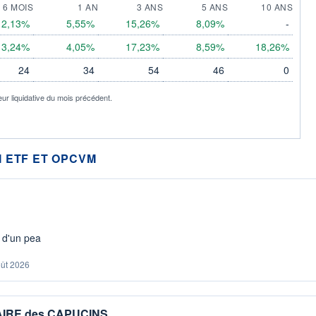
6 MOIS
1 AN
3 ANS
5 ANS
10 ANS
2,13%
5,55%
15,26%
8,09%
-
3,24%
4,05%
17,23%
8,59%
18,26%
24
34
54
46
0
eur liquidative du mois précédent.
 ETF ET OPCVM
s d'un pea
oût 2026
IAIRE des CAPUCINS