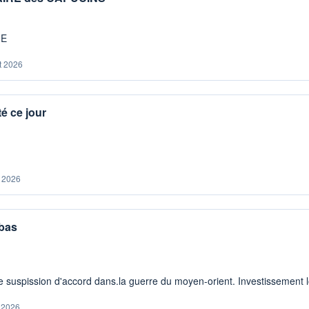
ME
t 2026
é ce jour
. 2026
 bas
 suspission d'accord dans.la guerre du moyen-orient. Investissement lo
. 2026