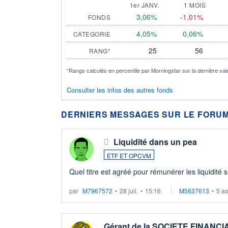
1er JANV.
1 MOIS
3,06%
-1,01%
FONDS
4,05%
0,06%
CATEGORIE
25
56
RANG*
*Rangs calculés en percentile par Morningstar sur la dernière val
Consulter les infos des autres fonds
DERNIERS MESSAGES SUR LE FORUM
Liquidité dans un pea
ETF ET OPCVM
Quel titre est agréé pour rémunérer les liquidité 
par
M7967572
•
28 juil.
•
15:16
M5637613
•
5 a
Gérant de la SOCIETE FINANC