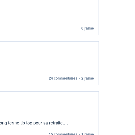
0
j'aime
24
commentaires
•
2
j'aime
ng terme tip top pour sa retraite.
15
commentaires
•
1
j'aime