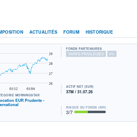
MPOSITION
ACTUALITÉS
FORUM
HISTORIQUE
FONDS PARTENAIRES
TARIFS PRIVILÉGIÉS
0%
29
28
27
26
ACTIF NET (EUR)
01/12
01/04
37M / 31.07.26
TÉGORIE MORNINGSTAR
location EUR Prudente -
ternational
RISQUE DU FONDS (SRI)
3
/7