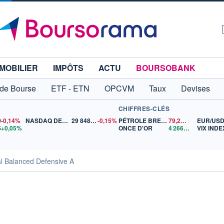
MOBILIER
IMPÔTS
ACTU
BOURSOBANK
 de Bourse
ETF - ETN
OPCVM
Taux
Devises
CHIFFRES-CLÉS
0
-0,14%
NASDAQ DEC26
29 848,50
-0,15%
PÉTROLE BRENT
79,24
$US
EUR/US
5
+0,05%
ONCE D'OR
4 266,18
$US
VIX INDE
l Balanced Defensive A