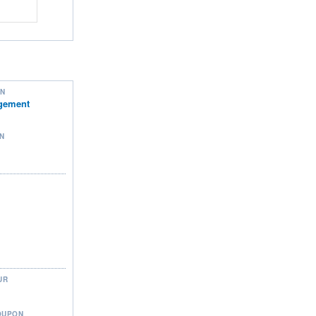
ON
gement
N
UR
OUPON