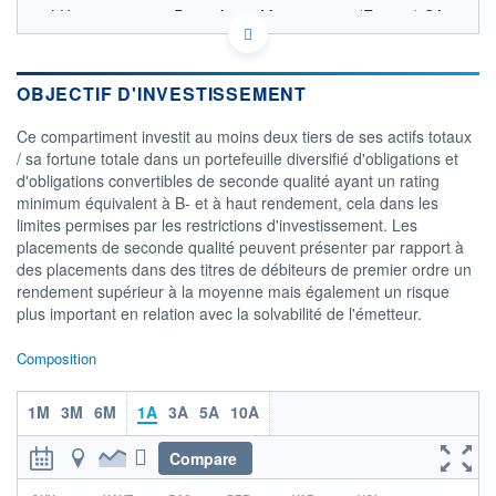
LU1417284582 - Pictet Asset Management (Europe) SA
OPCVM DERNIER COURS CONNU AU 05/08/2026
Consulter le prospectus / DIC
OBJECTIF D'INVESTISSEMENT
210
Ce compartiment investit au moins deux tiers de ses actifs totaux
/ sa fortune totale dans un portefeuille diversifié d'obligations et
205
d'obligations convertibles de seconde qualité ayant un rating
minimum équivalent à B- et à haut rendement, cela dans les
200
limites permises par les restrictions d'investissement. Les
03/12
07/04
placements de seconde qualité peuvent présenter par rapport à
des placements dans des titres de débiteurs de premier ordre un
CATÉGORIE MORNINGSTAR
rendement supérieur à la moyenne mais également un risque
Obligations EUR Haut
plus important en relation avec la solvabilité de l'émetteur.
Rendement
FONDS PARTENAIRES
Composition
TARIFS PRIVILÉGIÉS
0%
1M
3M
6M
1A
3A
5A
10A
ÉLIGIBILITÉ
PEA
PEA-PME
BOURSOVIE LUX
BOURSOVIE
CTO BUSINESS
Compare
Non éligible Boursobank
r