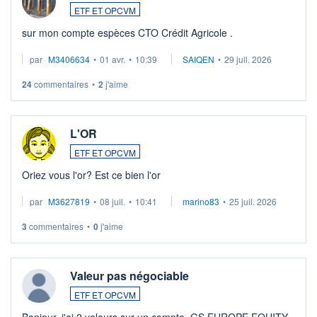
ETF ET OPCVM
sur mon compte espèces CTO Crédit Agricole .
par
M3406634
•
01 avr.
•
10:39
SAIQEN
•
29 juil. 2026
24
commentaires
•
2
j'aime
L'OR
ETF ET OPCVM
Oriez vous l'or? Est ce bien l'or
par
M3627819
•
08 juil.
•
10:41
marino83
•
25 juil. 2026
3
commentaires
•
0
j'aime
Valeur pas négociable
ETF ET OPCVM