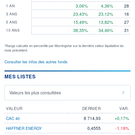
3,06%
4,36%
28
1 AN
23,43%
23,12%
16
3 ANS
15,49%
13,82%
27
5 ANS
38,35%
34,46%
31
10 ANS
*Rangs calculés en percentile par Morningstar sur la dernière valeur liquidative du
mois précédent.
Consulter les infos des autres fonds
MES LISTES
Valeurs les plus consultées
VALEUR
DERNIER
VAR.
8 714,93
+0,17%
CAC 40
0,4555
-1,19%
HAFFNER ENERGY