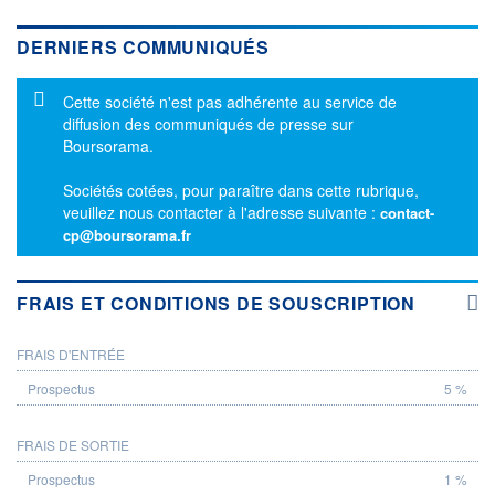
DERNIERS COMMUNIQUÉS
Message d'information
Cette société n'est pas adhérente au service de
diffusion des communiqués de presse sur
Boursorama.
Sociétés cotées, pour paraître dans cette rubrique,
veuillez nous contacter à l'adresse suivante :
contact-
cp@boursorama.fr
FRAIS ET CONDITIONS DE SOUSCRIPTION
FRAIS D'ENTRÉE
PROSPECTUS
5 %
FRAIS DE SORTIE
1 %