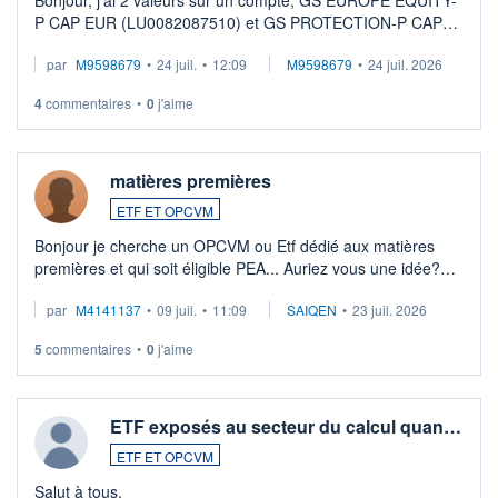
Bonjour, j'ai 2 valeurs sur un compte, GS EUROPE EQUITY-
P CAP EUR (LU0082087510) et GS PROTECTION-P CAP
EUR (LU0546913194), que je souhaite vendre. Lorsque je
par
M9598679
•
24 juil.
•
12:09
M9598679
•
24 juil. 2026
veux procéder à la vente, on me signale ...
4
commentaires
•
0
j'aime
matières premières
ETF ET OPCVM
Bonjour je cherche un OPCVM ou Etf dédié aux matières
premières et qui soit éligible PEA... Auriez vous une idée?
Merci de vos conseils
par
M4141137
•
09 juil.
•
11:09
SAIQEN
•
23 juil. 2026
5
commentaires
•
0
j'aime
ETF exposés au secteur du calcul quan…
ETF ET OPCVM
Salut à tous,