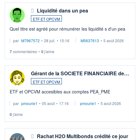
Liquidité dans un pea
ETF ET OPCVM
Quel titre est agréé pour rémunérer les liquidité s d'un pea
par
M7967572
•
28 juil.
•
15:16
M5637613
•
5 août 2026
7
commentaires
•
0
j'aime
Gérant de la SOCIETE FINANCIAIRE de…
ETF ET OPCVM
ETF et OPCVM accesibles aux comptes PEA_PME
par
pmourie1
•
05 août
•
17:16
pmourie1
•
5 août 2026
0
j'aime
Rachat H2O Multibonds crédité ce jour