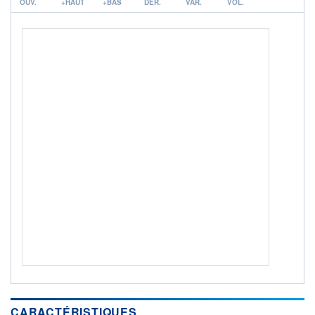
OUV.
+HAUT
+BAS
DER.
VAR.
VOL.
ACTIF NET (EUR)
468M / 31.07.26
NOTATION MORNINGSTAR ⁽¹⁾
RISQUE DU FONDS (SRI)
2
/7
+ PORTEFEUILLE
+ LISTE
CARACTÉRISTIQUES