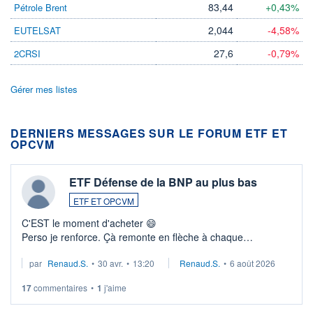
83,44
+0,43%
Pétrole Brent
2,044
-4,58%
EUTELSAT
27,6
-0,79%
2CRSI
Gérer mes listes
DERNIERS MESSAGES SUR LE FORUM ETF ET
OPCVM
ETF Défense de la BNP au plus bas
ETF ET OPCVM
C'EST le moment d'acheter 😄​
Perso je renforce. Çà remonte en flèche à chaque
suspission d'accord dans.la guerre du moyen-orient.
par
Renaud.S.
•
30 avr.
•
13:20
Renaud.S.
•
6 août 2026
Investissement long terme tip top pour sa retraite.
LU3 ...
17
commentaires
•
1
j'aime