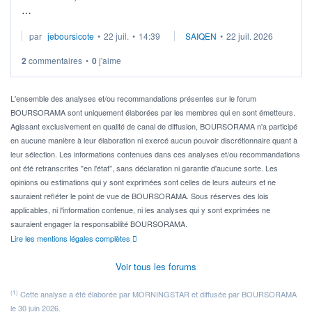
Je cherche à investir sur le secteur du calcul quantique, mais
par
jeboursicote
•
22 juil.
•
14:39
SAIQEN
•
22 juil. 2026
via un ETF plutôt que des actions individuelles.
2
commentaires
•
0
j'aime
Idéalement, je voudrais qu'il soit éligible au PEA.
Pour l' ...
L'ensemble des analyses et/ou recommandations présentes sur le forum
BOURSORAMA sont uniquement élaborées par les membres qui en sont émetteurs.
Agissant exclusivement en qualité de canal de diffusion, BOURSORAMA n'a participé
en aucune manière à leur élaboration ni exercé aucun pouvoir discrétionnaire quant à
leur sélection. Les informations contenues dans ces analyses et/ou recommandations
ont été retranscrites "en l'état", sans déclaration ni garantie d'aucune sorte. Les
opinions ou estimations qui y sont exprimées sont celles de leurs auteurs et ne
sauraient refléter le point de vue de BOURSORAMA. Sous réserves des lois
applicables, ni l'information contenue, ni les analyses qui y sont exprimées ne
sauraient engager la responsabilité BOURSORAMA.
Lire les mentions légales complètes
Voir tous les forums
(1)
Cette analyse a été élaborée par MORNINGSTAR et diffusée par BOURSORAMA
le 30 juin 2026.