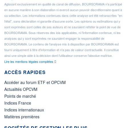
Agissant exclusivement en qualité de canal de diffusion, BOURSORAMA n'a participé
en aucune manière à son élaboration ni exercé aucun pouvoir discrétionnaire quant à
sa sélection. Les informations contenues dans cette analyse ont été retranscrites "en
l'état", sans déclaration ni garantie d'aucune sorte. Les opinions ou estimations qui y
sont exprimées sont celles de ses auteurs et ne sauraient refléter le point de vue de
BOURSORAMA. Sous réserves des lois applicables, ni l'information contenue, ni les
analyses qui y sont exprimées ne sauraient engager la responsabilité de
BOURSORAMA. Le contenu de l'analyse mis à disposition par BOURSORAMA est
fourni uniquement à titre d'information et n'a pas de valeur contractuelle. Il constitue
ainsi une simple aide à la décision dont l'utilisateur conserve l'absolue maîtrise.
Lire les mentions légales complètes
ACCÈS RAPIDES
Accéder au forum ETF et OPCVM
Actualités OPCVM
Points de marché
Indices France
Indices internationaux
Matières premières
SOCIÉTÉS DE GESTION LES PLUS