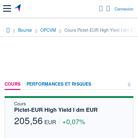
Menu
Connexion
Bourse
OPCVM
Cours Pictet-EUR High Yield I dm EU
COURS
PERFORMANCES ET RISQUES
Cours
COMPOSITION
Pictet-EUR High Yield I dm EUR
ACTUALITÉS
205,56
+0,07%
EUR
FORUM
HISTORIQUE